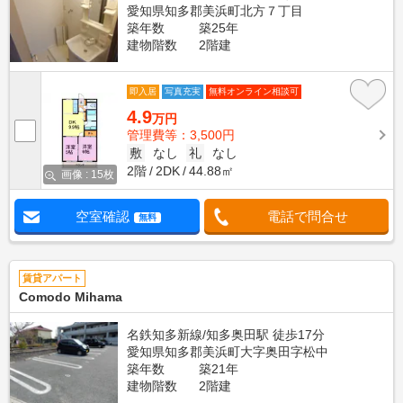
愛知県知多郡美浜町北方７丁目
築年数
築25年
建物階数
2階建
即入居
写真充実
無料オンライン相談可
4.9
万円
管理費等：3,500円
敷
なし
礼
なし
2階
2DK
44.88㎡
画像 : 15枚
空室確認
電話で問合せ
無料
賃貸アパート
Comodo Mihama
名鉄知多新線/知多奥田駅 徒歩17分
愛知県知多郡美浜町大字奥田字松中
築年数
築21年
建物階数
2階建