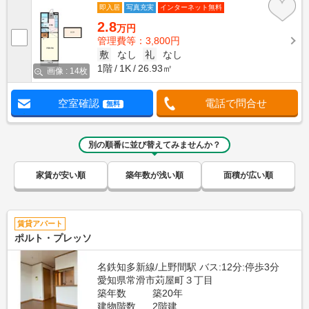
即入居
写真充実
インターネット無料
2.8
万円
管理費等：3,800円
敷
なし
礼
なし
1階
1K
26.93㎡
画像 : 14枚
空室確認
電話で問合せ
無料
別の順番に並び替えてみませんか？
家賃が安い順
築年数が浅い順
面積が広い順
賃貸アパート
ポルト・プレッソ
名鉄知多新線/上野間駅 バス:12分:停歩3分
愛知県常滑市苅屋町３丁目
築年数
築20年
建物階数
2階建