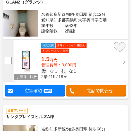
GLANZ（グランツ）
名鉄知多新線/知多奥田駅 徒歩12分
愛知県知多郡美浜町大字奥田字石畑
築年数
築42年
建物階数
2階建
写真充実
無料オンライン相談可
インターネット無料
1.5
万円
管理費等：3,000円
敷
なし
礼
なし
2階
1K
18㎡
画像 : 14枚
空室確認
電話で問合せ
無料
賃貸アパート
サンタプレイスヒルズA棟
名鉄知多新線/知多奥田駅 徒歩68分