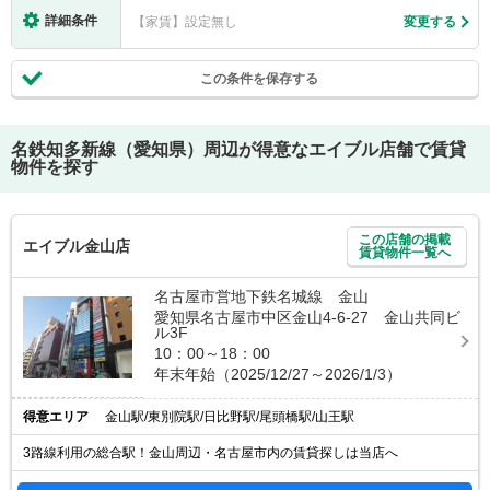
詳細条件
【家賃】設定無し
変更する
この条件を保存する
名鉄知多新線（愛知県）
周辺が得意なエイブル店舗で賃貸
物件を探す
この店舗の掲載
エイブル金山店
賃貸物件一覧へ
名古屋市営地下鉄名城線 金山
愛知県名古屋市中区金山4-6-27 金山共同ビ
ル3F
10：00～18：00
年末年始（2025/12/27～2026/1/3）
得意エリア
金山駅/東別院駅/日比野駅/尾頭橋駅/山王駅
3路線利用の総合駅！金山周辺・名古屋市内の賃貸探しは当店へ