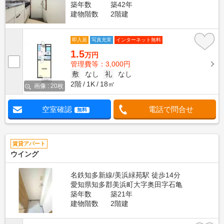
築年数
築42年
建物階数
2階建
即入居
写真充実
インターネット無料
1.5
万円
管理費等：3,000円
敷
なし
礼
なし
2階
1K
18㎡
画像 : 20枚
空室確認
電話で問合せ
無料
賃貸アパート
ウイング
名鉄知多新線/美浜緑苑駅 徒歩14分
愛知県知多郡美浜町大字奥田字石亀
築年数
築21年
建物階数
2階建