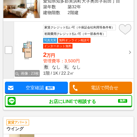
愛知県知多郡美浜町大字奥田字前田丁目
築年数
築32年
建物階数
2階建
家賃クレジット払い可（※保証会社利用等条件有）
初期費用クレジット払い可（※一部条件有）
写真充実
無料オンライン相談可
インターネット無料
2
万円
管理費等：3,500円
敷
なし
礼
なし
1階
1K
22.2㎡
画像 : 23枚
空室確認
電話で問合せ
無料
お店にLINEで相談する
無料
賃貸アパート
ウイング