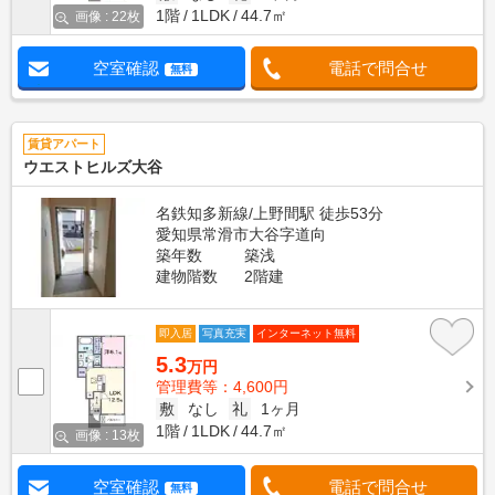
1階
1LDK
44.7㎡
画像 : 22枚
空室確認
電話で問合せ
無料
賃貸アパート
ウエストヒルズ大谷
名鉄知多新線/上野間駅 徒歩53分
愛知県常滑市大谷字道向
築年数
築浅
建物階数
2階建
即入居
写真充実
インターネット無料
5.3
万円
管理費等：4,600円
敷
なし
礼
1ヶ月
1階
1LDK
44.7㎡
画像 : 13枚
空室確認
電話で問合せ
無料