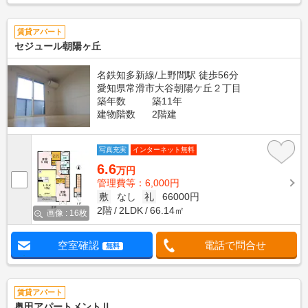
賃貸アパート
セジュール朝陽ヶ丘
名鉄知多新線/上野間駅 徒歩56分
愛知県常滑市大谷朝陽ケ丘２丁目
築年数
築11年
建物階数
2階建
写真充実
インターネット無料
6.6
万円
管理費等：6,000円
敷
なし
礼
66000円
2階
2LDK
66.14㎡
画像 : 16枚
空室確認
電話で問合せ
無料
賃貸アパート
奥田アパートメントⅡ