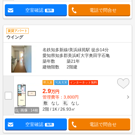
空室確認
電話で問合せ
無料
賃貸アパート
ウイング
名鉄知多新線/美浜緑苑駅 徒歩14分
愛知県知多郡美浜町大字奥田字石亀
築年数
築21年
建物階数
2階建
即入居
写真充実
インターネット無料
2.9
万円
管理費等：3,800円
敷
なし
礼
なし
2階
1K
26.93㎡
画像 : 14枚
空室確認
電話で問合せ
無料