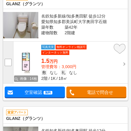
GLANZ（グランツ）
名鉄知多新線/知多奥田駅 徒歩12分
愛知県知多郡美浜町大字奥田字石畑
築年数
築42年
建物階数
2階建
写真充実
無料オンライン相談可
インターネット無料
1.5
万円
管理費等：3,000円
敷
なし
礼
なし
2階
1K
18㎡
画像 : 14枚
空室確認
電話で問合せ
無料
賃貸アパート
GLANZ（グランツ）
名鉄知多新線/知多奥田駅 徒歩12分