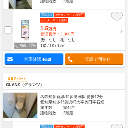
建物階数
2階建
写真充実
無料オンライン相談可
インターネット無料
1.5
万円
管理費等：3,000円
敷
なし
礼
なし
1階
1K
18㎡
画像 : 17枚
空室確認
電話で問合せ
無料
賃貸アパート
GLANZ（グランツ）
名鉄知多新線/知多奥田駅 徒歩12分
愛知県知多郡美浜町大字奥田字石畑
築年数
築42年
建物階数
2階建
写真充実
無料オンライン相談可