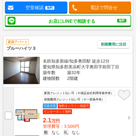
空室確認
電話で問合せ
無料
お店にLINEで相談する
無料
賃貸アパート
初期費用に注目
ブルーハイツ３
名鉄知多新線/知多奥田駅 徒歩12分
愛知県知多郡美浜町大字奥田字前田丁目
築年数
築32年
建物階数
2階建
家賃クレジット払い可（※保証会社利用等条件有）
初期費用クレジット払い可（※一部条件有）
写真充実
無料オンライン相談可
インターネット無料
2.1
万円
管理費等：3,500円
敷
なし
礼
なし