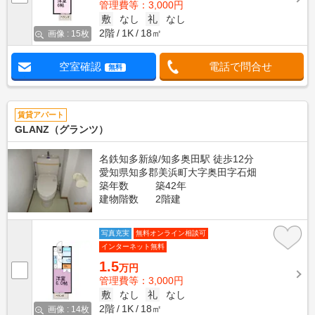
管理費等：3,000円
敷
なし
礼
なし
2階
1K
18㎡
画像 : 15枚
空室確認
電話で問合せ
無料
賃貸アパート
GLANZ（グランツ）
名鉄知多新線/知多奥田駅 徒歩12分
愛知県知多郡美浜町大字奥田字石畑
築年数
築42年
建物階数
2階建
写真充実
無料オンライン相談可
インターネット無料
1.5
万円
管理費等：3,000円
敷
なし
礼
なし
2階
1K
18㎡
画像 : 14枚