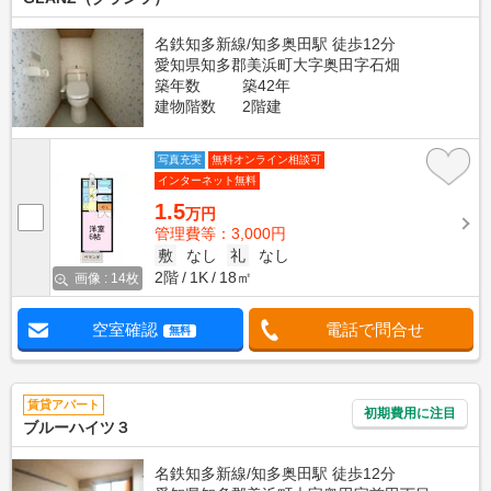
名鉄知多新線/知多奥田駅 徒歩12分
愛知県知多郡美浜町大字奥田字石畑
築年数
築42年
建物階数
2階建
写真充実
無料オンライン相談可
インターネット無料
1.5
万円
管理費等：3,000円
敷
なし
礼
なし
2階
1K
18㎡
画像 : 14枚
空室確認
電話で問合せ
無料
賃貸アパート
初期費用に注目
ブルーハイツ３
名鉄知多新線/知多奥田駅 徒歩12分