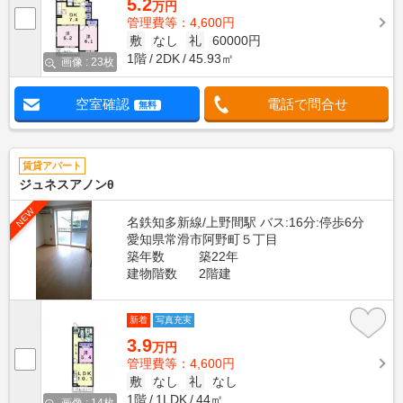
5.2
万円
管理費等：4,600円
敷
なし
礼
60000円
1階
2DK
45.93㎡
画像 : 23枚
空室確認
電話で問合せ
無料
賃貸アパート
ジュネスアノンθ
NEW
名鉄知多新線/上野間駅 バス:16分:停歩6分
愛知県常滑市阿野町５丁目
築年数
築22年
建物階数
2階建
新着
写真充実
3.9
万円
管理費等：4,600円
敷
なし
礼
なし
1階
1LDK
44㎡