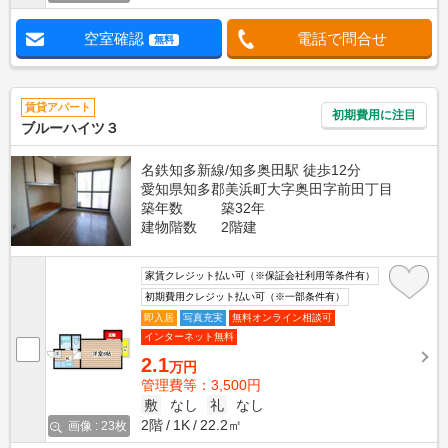
空室確認
電話で問合せ
無料
賃貸アパート
初期費用に注目
ブルーハイツ３
名鉄知多新線/知多奥田駅 徒歩12分
愛知県知多郡美浜町大字奥田字前田丁目
築年数
築32年
建物階数
2階建
家賃クレジット払い可（※保証会社利用等条件有）
初期費用クレジット払い可（※一部条件有）
即入居
写真充実
無料オンライン相談可
インターネット無料
2.1
万円
管理費等：3,500円
敷
なし
礼
なし
2階
1K
22.2㎡
画像 : 23枚