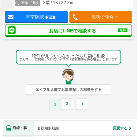
2階
1K
22.2㎡
画像 : 15枚
空室確認
電話で問合せ
無料
お店にLINEで相談する
無料
物件が見つからなかったら店舗に相談
まだネットに掲載していないオススメ賃貸物件がある場合がございます
エイブル店舗でお部屋探しの相談をする
2
1
沿線・駅
名鉄知多新線
変更する