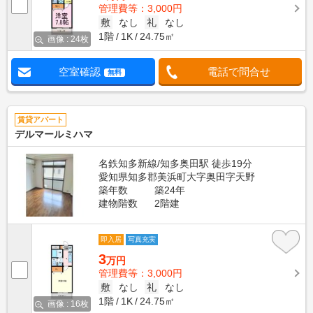
管理費等：3,000円
敷
なし
礼
なし
1階
1K
24.75㎡
画像 : 24枚
空室確認
電話で問合せ
無料
賃貸アパート
デルマールミハマ
名鉄知多新線/知多奥田駅 徒歩19分
愛知県知多郡美浜町大字奥田字天野
築年数
築24年
建物階数
2階建
即入居
写真充実
3
万円
管理費等：3,000円
敷
なし
礼
なし
1階
1K
24.75㎡
画像 : 16枚