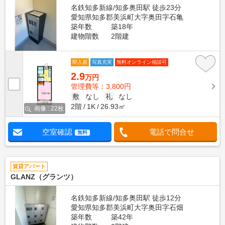
名鉄知多新線/知多奥田駅 徒歩23分
愛知県知多郡美浜町大字奥田字石亀
築年数
築18年
建物階数
2階建
即入居
写真充実
無料オンライン相談可
2.9
万円
管理費等：3,800円
敷
なし
礼
なし
2階
1K
26.93㎡
画像 : 22枚
空室確認
電話で問合せ
無料
賃貸アパート
GLANZ（グランツ）
名鉄知多新線/知多奥田駅 徒歩12分
愛知県知多郡美浜町大字奥田字石畑
築年数
築42年