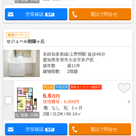
画像 : 14枚
空室確認
電話で問合せ
無料
賃貸アパート
セジュール朝陽ヶ丘
名鉄知多新線/上野間駅 徒歩46分
愛知県常滑市大谷字井戸尻
築年数
築11年
建物階数
2階建
即入居
写真充実
無料オンライン相談可
6.6
万円
管理費等：6,000円
敷
なし
礼
1ヶ月
2階
2LDK
66.14㎡
画像 : 23枚
空室確認
電話で問合せ
無料