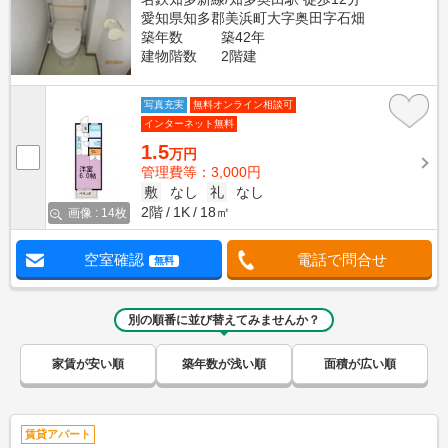
愛知県知多郡美浜町大字奥田字石畑
築年数
築42年
建物階数
2階建
写真充実
無料オンライン相談可
インターネット無料
1.5
万円
管理費等：3,000円
敷
なし
礼
なし
2階
1K
18㎡
画像 : 14枚
空室確認
電話で問合せ
無料
別の順番に並び替えてみませんか？
家賃が安い順
築年数が浅い順
面積が広い順
賃貸アパート