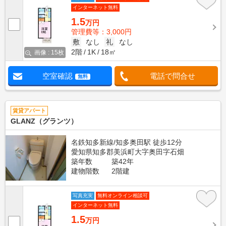
インターネット無料
1.5
万円
管理費等：3,000円
敷
なし
礼
なし
2階
1K
18㎡
画像 : 15枚
空室確認
電話で問合せ
無料
賃貸アパート
GLANZ（グランツ）
名鉄知多新線/知多奥田駅 徒歩12分
愛知県知多郡美浜町大字奥田字石畑
築年数
築42年
建物階数
2階建
写真充実
無料オンライン相談可
インターネット無料
1.5
万円