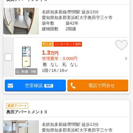
名鉄知多新線/野間駅 徒歩13分
愛知県知多郡美浜町大字奥田字三ケ市
築年数
築42年
建物階数
2階建
即入居
インターネット無料
1.3
万円
管理費等：3,000円
敷
なし
礼
なし
1階
1K
18㎡
画像 : 9枚
空室確認
電話で問合せ
無料
賃貸アパート
奥田アパートメントⅡ
名鉄知多新線/野間駅 徒歩13分
愛知県知多郡美浜町大字奥田字三ケ市