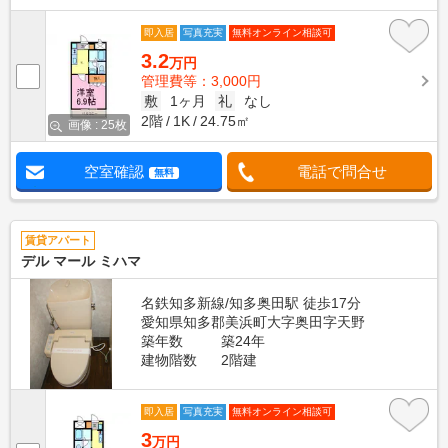
即入居
写真充実
無料オンライン相談可
3.2
万円
管理費等：3,000円
敷
1ヶ月
礼
なし
2階
1K
24.75㎡
画像 : 25枚
空室確認
電話で問合せ
無料
賃貸アパート
デル マール ミハマ
名鉄知多新線/知多奥田駅 徒歩17分
愛知県知多郡美浜町大字奥田字天野
築年数
築24年
建物階数
2階建
即入居
写真充実
無料オンライン相談可
3
万円