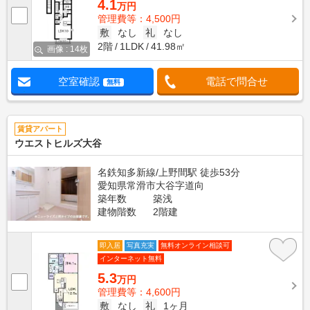
4.1
万円
管理費等：4,500円
敷
なし
礼
なし
2階
1LDK
41.98㎡
画像 : 14枚
空室確認
電話で問合せ
無料
賃貸アパート
ウエストヒルズ大谷
名鉄知多新線/上野間駅 徒歩53分
愛知県常滑市大谷字道向
築年数
築浅
建物階数
2階建
即入居
写真充実
無料オンライン相談可
インターネット無料
5.3
万円
管理費等：4,600円
敷
なし
礼
1ヶ月