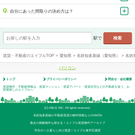
自分にあった間取りの決め方は？
駅で
賃貸・不動産のエイブルTOP
>
愛知県
>
名鉄知多新線（愛知県）
>
名鉄
パソコン
トップ
プライバシーポリシー
問合せ・会社概要
賃貸物件・不動産情報は、賃貸マンション・賃貸アパート・賃貸住宅などの不動産を扱う、お
部屋探しのエイブルへ
(C) ABLE INC. All rights reserved.
名鉄知多新線の不動産賃貸の物件情報ならCHINTAI
過去の掲載物件も探せる！エイブル賃貸物件アーカイブ
学生の一人暮らし向け賃貸！エイブル進学応援部