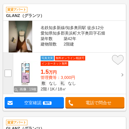
賃貸アパート
GLANZ（グランツ）
名鉄知多新線/知多奥田駅 徒歩12分
愛知県知多郡美浜町大字奥田字石畑
築年数
築42年
建物階数
2階建
写真充実
無料オンライン相談可
インターネット無料
1.5
万円
管理費等：3,000円
敷
なし
礼
なし
2階
1K
18㎡
画像 : 19枚
空室確認
電話で問合せ
無料
賃貸アパート
GLANZ（グランツ）