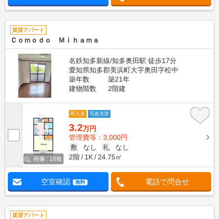
賃貸アパート
Ｃｏｍｏｄｏ Ｍｉｈａｍａ
名鉄知多新線/知多奥田駅 徒歩17分
愛知県知多郡美浜町大字奥田字松中
築年数
築21年
建物階数
2階建
即入居
写真充実
3.2
万円
管理費等：3,000円
敷
なし
礼
なし
2階
1K
24.75㎡
画像 : 18枚
空室確認
電話で問合せ
無料
賃貸アパート