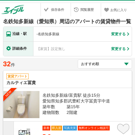
保存条件
閲覧履歴
お気に入り
名鉄知多新線（愛知県）周辺のアパートの賃貸物件一覧
沿線・駅
-
名鉄知多新線
変更する
詳細条件
【家賃】設定無し
変更する
32
件
賃貸アパート
カルティエ冨貴
NEW
名鉄知多新線/富貴駅 徒歩15分
愛知県知多郡武豊町大字冨貴字中道
築年数
築15年
建物階数
2階建
新着
即入居
写真充実
無料オンライン相談可