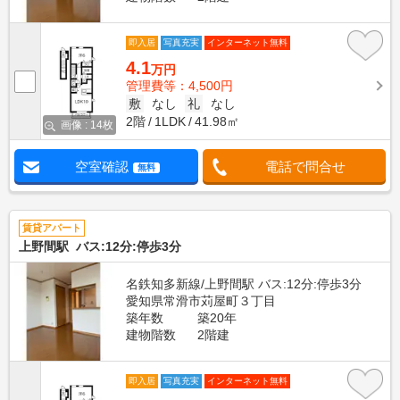
即入居
写真充実
インターネット無料
4.1
万円
管理費等：4,500円
敷
なし
礼
なし
2階
1LDK
41.98㎡
画像 : 14枚
空室確認
電話で問合せ
無料
賃貸アパート
上野間駅 バス:12分:停歩3分
名鉄知多新線/上野間駅 バス:12分:停歩3分
愛知県常滑市苅屋町３丁目
築年数
築20年
建物階数
2階建
即入居
写真充実
インターネット無料