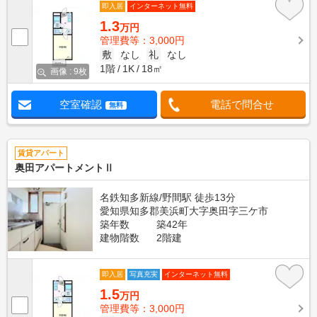
即入居
インターネット無料
1.3
万円
管理費等：3,000円
敷
なし
礼
なし
1階
1K
18㎡
画像 : 9枚
空室確認
電話で問合せ
無料
賃貸アパート
奥田アパートメントⅡ
名鉄知多新線/野間駅 徒歩13分
愛知県知多郡美浜町大字奥田字三ケ市
築年数
築42年
建物階数
2階建
即入居
写真充実
インターネット無料
1.5
万円
管理費等：3,000円