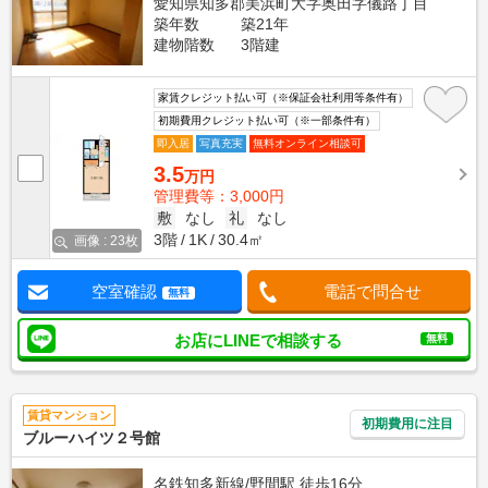
愛知県知多郡美浜町大字奥田字儀路丁目
築年数
築21年
建物階数
3階建
家賃クレジット払い可（※保証会社利用等条件有）
初期費用クレジット払い可（※一部条件有）
即入居
写真充実
無料オンライン相談可
3.5
万円
管理費等：3,000円
敷
なし
礼
なし
3階
1K
30.4㎡
画像 : 23枚
空室確認
電話で問合せ
無料
お店にLINEで相談する
無料
賃貸マンション
初期費用に注目
ブルーハイツ２号館
名鉄知多新線/野間駅 徒歩16分