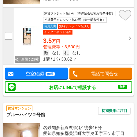
家賃クレジット払い可（※保証会社利用等条件有）
初期費用クレジット払い可（※一部条件有）
写真充実
無料オンライン相談可
インターネット無料
3.5
万円
管理費等：3,500円
敷
なし
礼
なし
1階
1K
30.62㎡
画像 : 23枚
空室確認
電話で問合せ
無料
お店にLINEで相談する
無料
賃貸マンション
初期費用に注目
ブルーハイツ２号館
名鉄知多新線/野間駅 徒歩16分
愛知県知多郡美浜町大字奥田字三ケ市丁目