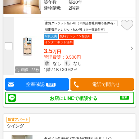
築年数
築20年
建物階数
2階建
家賃クレジット払い可（※保証会社利用等条件有）
初期費用クレジット払い可（※一部条件有）
写真充実
無料オンライン相談可
インターネット無料
3.5
万円
管理費等：3,500円
敷
なし
礼
なし
1階
1K
30.62㎡
画像 : 23枚
空室確認
電話で問合せ
無料
お店にLINEで相談する
無料
賃貸アパート
ウイング