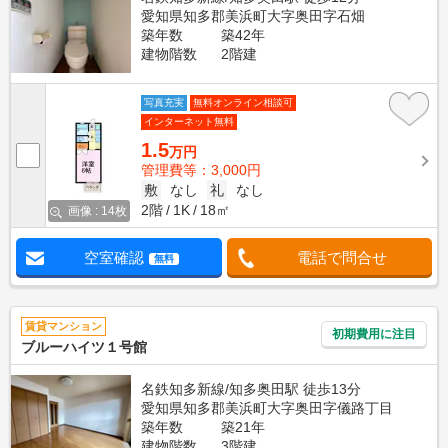
愛知県知多郡美浜町大字奥田字石畑
築年数
築42年
建物階数
2階建
写真充実
無料オンライン相談可
インターネット無料
1.5
万円
管理費等：3,000円
敷
なし
礼
なし
2階
1K
18㎡
画像 : 14枚
空室確認
電話で問合せ
無料
賃貸マンション
初期費用に注目
ブルーハイツ１号館
名鉄知多新線/知多奥田駅 徒歩13分
愛知県知多郡美浜町大字奥田字儀路丁目
築年数
築21年
建物階数
3階建