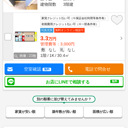
建物階数
3階建
家賃クレジット払い可（※保証会社利用等条件有）
初期費用クレジット払い可（※一部条件有）
写真充実
無料オンライン相談可
3.3
万円
管理費等：3,000円
敷
なし
礼
なし
1階
1K
30.4㎡
画像 : 23枚
空室確認
電話で問合せ
無料
お店にLINEで相談する
無料
別の順番に並び替えてみませんか？
家賃が安い順
築年数が浅い順
面積が広い順