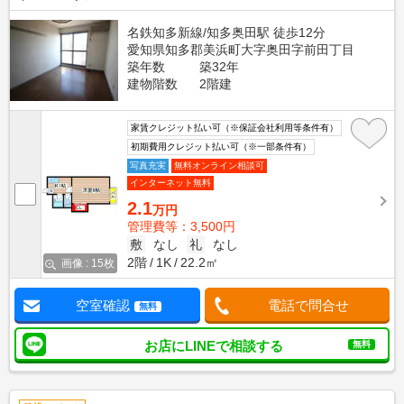
名鉄知多新線/知多奥田駅 徒歩12分
愛知県知多郡美浜町大字奥田字前田丁目
築年数
築32年
建物階数
2階建
家賃クレジット払い可（※保証会社利用等条件有）
初期費用クレジット払い可（※一部条件有）
写真充実
無料オンライン相談可
インターネット無料
2.1
万円
管理費等：3,500円
敷
なし
礼
なし
2階
1K
22.2㎡
画像 : 15枚
空室確認
電話で問合せ
無料
お店にLINEで相談する
無料