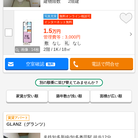
建物階数
2階建
写真充実
無料オンライン相談可
インターネット無料
1.5
万円
管理費等：3,000円
敷
なし
礼
なし
2階
1K
18㎡
画像 : 14枚
空室確認
電話で問合せ
無料
別の順番に並び替えてみませんか？
家賃が安い順
築年数が浅い順
面積が広い順
賃貸アパート
GLANZ（グランツ）
名鉄知多新線/知多奥田駅 徒歩12分