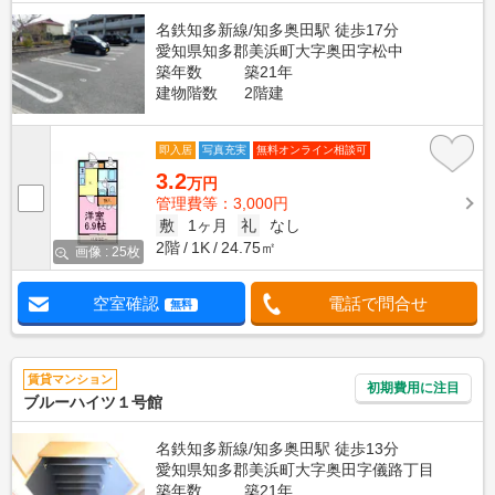
名鉄知多新線/知多奥田駅 徒歩17分
愛知県知多郡美浜町大字奥田字松中
築年数
築21年
建物階数
2階建
即入居
写真充実
無料オンライン相談可
3.2
万円
管理費等：3,000円
敷
1ヶ月
礼
なし
2階
1K
24.75㎡
画像 : 25枚
空室確認
電話で問合せ
無料
賃貸マンション
初期費用に注目
ブルーハイツ１号館
名鉄知多新線/知多奥田駅 徒歩13分
愛知県知多郡美浜町大字奥田字儀路丁目
築年数
築21年