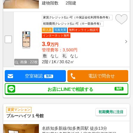
建物階数
2階建
家賃クレジット払い可（※保証会社利用等条件有）
初期費用クレジット払い可（※一部条件有）
即入居
写真充実
無料オンライン相談可
インターネット無料
3.9
万円
管理費等：3,500円
敷
なし
礼
なし
2階
1K
30.62㎡
画像 : 22枚
空室確認
電話で問合せ
無料
お店にLINEで相談する
無料
賃貸マンション
初期費用に注目
ブルーハイツ１号館
名鉄知多新線/知多奥田駅 徒歩13分