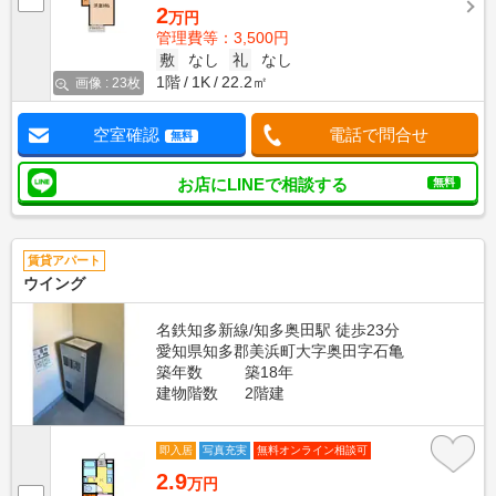
2
万円
管理費等：3,500円
敷
なし
礼
なし
1階
1K
22.2㎡
画像 : 23枚
空室確認
電話で問合せ
無料
お店にLINEで相談する
無料
賃貸アパート
ウイング
名鉄知多新線/知多奥田駅 徒歩23分
愛知県知多郡美浜町大字奥田字石亀
築年数
築18年
建物階数
2階建
即入居
写真充実
無料オンライン相談可
2.9
万円