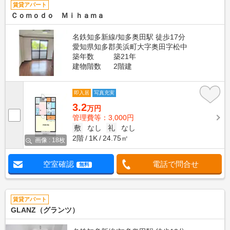
賃貸アパート
Ｃｏｍｏｄｏ Ｍｉｈａｍａ
名鉄知多新線/知多奥田駅 徒歩17分
愛知県知多郡美浜町大字奥田字松中
築年数
築21年
建物階数
2階建
即入居
写真充実
3.2
万円
管理費等：3,000円
敷
なし
礼
なし
2階
1K
24.75㎡
画像 : 18枚
空室確認
電話で問合せ
無料
賃貸アパート
GLANZ（グランツ）