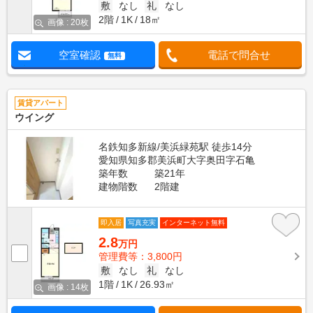
敷
なし
礼
なし
2階
1K
18㎡
画像 : 20枚
空室確認
電話で問合せ
無料
賃貸アパート
ウイング
名鉄知多新線/美浜緑苑駅 徒歩14分
愛知県知多郡美浜町大字奥田字石亀
築年数
築21年
建物階数
2階建
即入居
写真充実
インターネット無料
2.8
万円
管理費等：3,800円
敷
なし
礼
なし
1階
1K
26.93㎡
画像 : 14枚