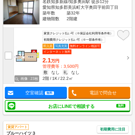
名鉄知多新線/知多奥田駅 徒歩12分
愛知県知多郡美浜町大字奥田字前田丁目
築年数
築32年
建物階数
2階建
家賃クレジット払い可（※保証会社利用等条件有）
初期費用クレジット払い可（※一部条件有）
即入居
写真充実
無料オンライン相談可
インターネット無料
2.1
万円
管理費等：3,500円
敷
なし
礼
なし
2階
1K
22.2㎡
画像 : 23枚
空室確認
電話で問合せ
無料
お店にLINEで相談する
無料
賃貸アパート
初期費用に注目
ブルーハイツ３