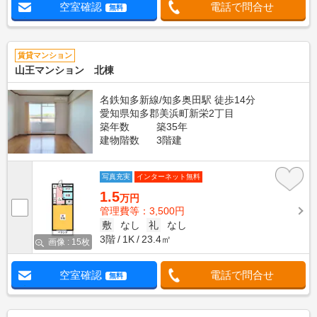
空室確認
電話で問合せ
無料
賃貸マンション
山王マンション 北棟
名鉄知多新線/知多奥田駅 徒歩14分
愛知県知多郡美浜町新栄2丁目
築年数
築35年
建物階数
3階建
写真充実
インターネット無料
1.5
万円
管理費等：3,500円
敷
なし
礼
なし
3階
1K
23.4㎡
画像 : 15枚
空室確認
電話で問合せ
無料