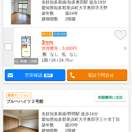
名鉄知多新線/知多奥田駅 徒歩19分
愛知県知多郡美浜町大字奥田字天野
築年数
築24年
建物階数
2階建
即入居
写真充実
3
万円
管理費等：3,000円
敷
なし
礼
なし
1階
1K
24.75㎡
画像 : 16枚
空室確認
電話で問合せ
無料
賃貸マンション
初期費用に注目
ブルーハイツ２号館
名鉄知多新線/野間駅 徒歩16分
愛知県知多郡美浜町大字奥田字三ケ市丁目
築年数
築20年
建物階数
2階建