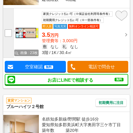
家賃クレジット払い可（※保証会社利用等条件有）
初期費用クレジット払い可（※一部条件有）
即入居
写真充実
無料オンライン相談可
3.5
万円
管理費等：3,000円
敷
なし
礼
なし
3階
1K
30.4㎡
画像 : 23枚
空室確認
電話で問合せ
無料
お店にLINEで相談する
無料
賃貸マンション
初期費用に注目
ブルーハイツ２号館
名鉄知多新線/野間駅 徒歩16分
愛知県知多郡美浜町大字奥田字三ケ市丁目
築年数
築20年