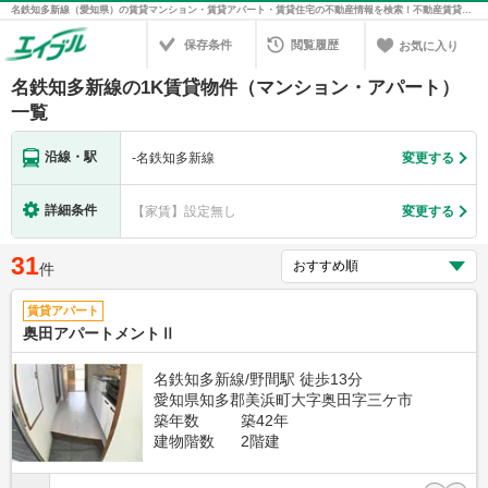
名鉄知多新線（愛知県）の賃貸マンション・賃貸アパート・賃貸住宅の不動産情報を検索！不動産賃貸の物件探しは、お部屋探しのエイブル
保存条件
閲覧履歴
お気に入り
名鉄知多新線の1K賃貸物件（マンション・アパート）
一覧
沿線・駅
-
名鉄知多新線
変更する
詳細条件
【家賃】設定無し
変更する
31
件
賃貸アパート
奥田アパートメントⅡ
名鉄知多新線/野間駅 徒歩13分
愛知県知多郡美浜町大字奥田字三ケ市
築年数
築42年
建物階数
2階建