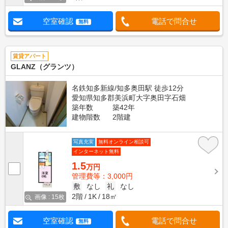
空室確認
電話で問合せ
無料
賃貸アパート
GLANZ（グランツ）
名鉄知多新線/知多奥田駅 徒歩12分
愛知県知多郡美浜町大字奥田字石畑
築年数
築42年
建物階数
2階建
写真充実
無料オンライン相談可
インターネット無料
1.5
万円
管理費等：3,000円
敷
なし
礼
なし
2階
1K
18㎡
画像 : 15枚
空室確認
電話で問合せ
無料