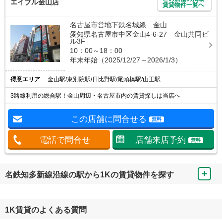
エイブル金山店
賃貸物件一覧へ
名古屋市営地下鉄名城線 金山
愛知県名古屋市中区金山4-6-27 金山共同ビ
ル3F
10：00～18：00
年末年始（2025/12/27～2026/1/3）
得意エリア
金山駅/東別院駅/日比野駅/尾頭橋駅/山王駅
3路線利用の総合駅！金山周辺・名古屋市内の賃貸探しは当店へ
この店舗に問合せる
無料
電話で問合せ
店舗来店予約
無料
名鉄知多新線沿線の駅から1Kの賃貸物件を探す
1K賃貸のよくある質問