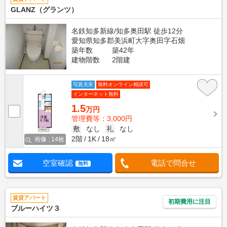
GLANZ（グランツ）
名鉄知多新線/知多奥田駅 徒歩12分
愛知県知多郡美浜町大字奥田字石畑
築年数
築42年
建物階数
2階建
写真充実
無料オンライン相談可
インターネット無料
1.5
万円
管理費等：3,000円
敷
なし
礼
なし
2階
1K
18㎡
画像 : 14枚
空室確認
電話で問合せ
無料
賃貸アパート
初期費用に注目
ブルーハイツ３