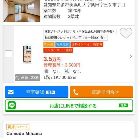
愛知県知多郡美浜町大字奥田字三ケ市丁目
築年数
築20年
建物階数
2階建
家賃クレジット払い可（※保証会社利用等条件有）
初期費用クレジット払い可（※一部条件有）
即入居
写真充実
無料オンライン相談可
インターネット無料
3.5
万円
管理費等：3,500円
敷
なし
礼
なし
1階
1K
30.62㎡
画像 : 23枚
空室確認
電話で問合せ
無料
お店にLINEで相談する
無料
賃貸アパート
Comodo Mihama