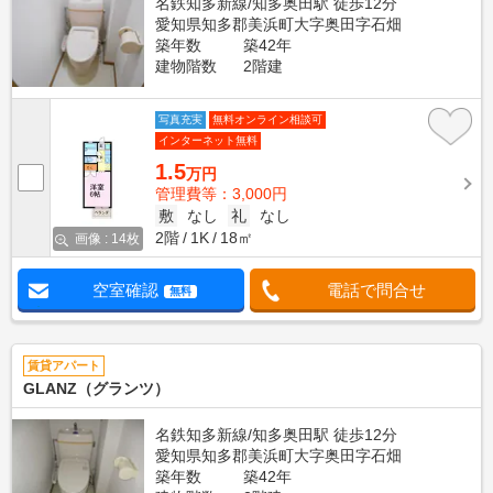
名鉄知多新線/知多奥田駅 徒歩12分
愛知県知多郡美浜町大字奥田字石畑
築年数
築42年
建物階数
2階建
写真充実
無料オンライン相談可
インターネット無料
1.5
万円
管理費等：3,000円
敷
なし
礼
なし
2階
1K
18㎡
画像 : 14枚
空室確認
電話で問合せ
無料
賃貸アパート
GLANZ（グランツ）
名鉄知多新線/知多奥田駅 徒歩12分
愛知県知多郡美浜町大字奥田字石畑
築年数
築42年