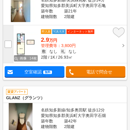
名鉄知多新線/美浜緑苑駅 徒歩14分
愛知県知多郡美浜町大字奥田字石亀
築年数
築21年
建物階数
2階建
即入居
写真充実
インターネット無料
2.9
万円
管理費等：3,800円
敷
なし
礼
なし
2階
1K
26.93㎡
画像 : 14枚
空室確認
電話で問合せ
無料
賃貸アパート
GLANZ（グランツ）
名鉄知多新線/知多奥田駅 徒歩12分
愛知県知多郡美浜町大字奥田字石畑
築年数
築42年
建物階数
2階建