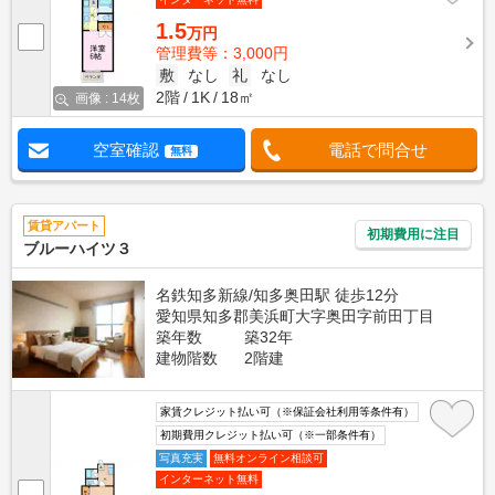
1.5
万円
管理費等：3,000円
敷
なし
礼
なし
2階
1K
18㎡
画像 : 14枚
空室確認
電話で問合せ
無料
賃貸アパート
初期費用に注目
ブルーハイツ３
名鉄知多新線/知多奥田駅 徒歩12分
愛知県知多郡美浜町大字奥田字前田丁目
築年数
築32年
建物階数
2階建
家賃クレジット払い可（※保証会社利用等条件有）
初期費用クレジット払い可（※一部条件有）
写真充実
無料オンライン相談可
インターネット無料