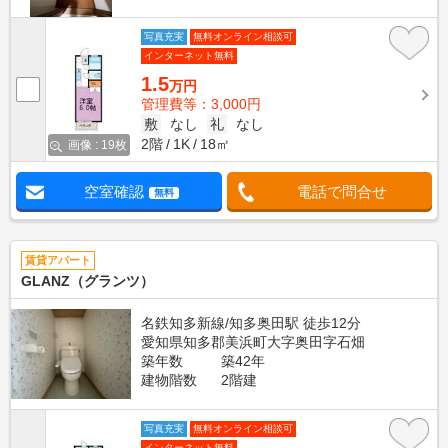
写真充実
無料オンライン相談可
インターネット無料
1.5
万円
管理費等：3,000円
敷
なし
礼
なし
2階
1K
18㎡
画像 : 19枚
空室確認
電話で問合せ
無料
賃貸アパート
GLANZ（グランツ）
名鉄知多新線/知多奥田駅 徒歩12分
愛知県知多郡美浜町大字奥田字石畑
築年数
築42年
建物階数
2階建
写真充実
無料オンライン相談可
インターネット無料