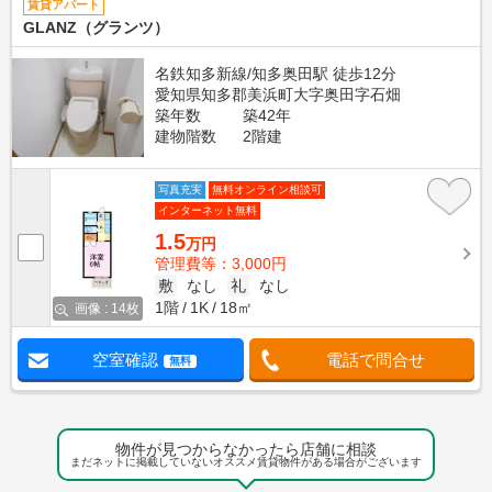
賃貸アパート
GLANZ（グランツ）
名鉄知多新線/知多奥田駅 徒歩12分
愛知県知多郡美浜町大字奥田字石畑
築年数
築42年
建物階数
2階建
写真充実
無料オンライン相談可
インターネット無料
1.5
万円
管理費等：3,000円
敷
なし
礼
なし
1階
1K
18㎡
画像 : 14枚
空室確認
電話で問合せ
無料
物件が見つからなかったら店舗に相談
まだネットに掲載していないオススメ賃貸物件がある場合がございます