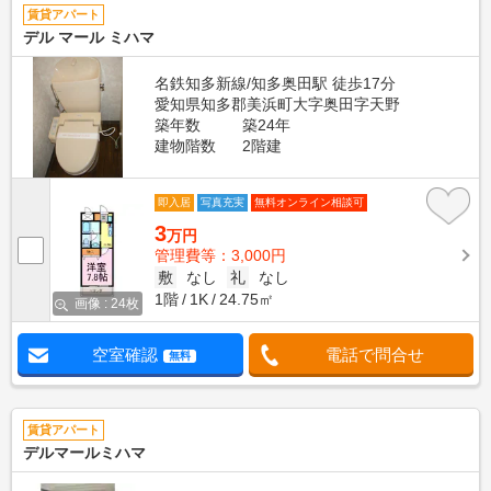
賃貸アパート
デル マール ミハマ
名鉄知多新線/知多奥田駅 徒歩17分
愛知県知多郡美浜町大字奥田字天野
築年数
築24年
建物階数
2階建
即入居
写真充実
無料オンライン相談可
3
万円
管理費等：3,000円
敷
なし
礼
なし
1階
1K
24.75㎡
画像 : 24枚
空室確認
電話で問合せ
無料
賃貸アパート
デルマールミハマ