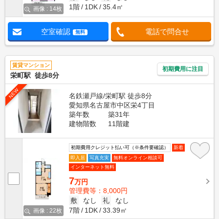
1階
1DK
35.4㎡
画像 : 14枚
空室確認
電話で問合せ
無料
賃貸マンション
初期費用に注目
栄町駅 徒歩8分
NEW
名鉄瀬戸線/栄町駅 徒歩8分
愛知県名古屋市中区栄4丁目
築年数
築31年
建物階数
11階建
初期費用クレジット払い可（※条件要確認）
新着
即入居
写真充実
無料オンライン相談可
インターネット無料
7
万円
管理費等：8,000円
敷
なし
礼
なし
7階
1DK
33.39㎡
画像 : 22枚