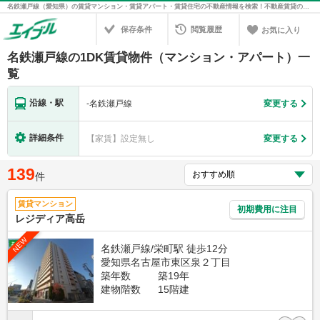
名鉄瀬戸線（愛知県）の賃貸マンション・賃貸アパート・賃貸住宅の不動産情報を検索！不動産賃貸の物件探しは、お部屋探しのエイブル
保存条件
閲覧履歴
お気に入り
名鉄瀬戸線の1DK賃貸物件（マンション・アパート）一
覧
沿線・駅
-
名鉄瀬戸線
変更する
詳細条件
【家賃】設定無し
変更する
139
件
賃貸マンション
初期費用に注目
レジディア高岳
NEW
名鉄瀬戸線/栄町駅 徒歩12分
愛知県名古屋市東区泉２丁目
築年数
築19年
建物階数
15階建