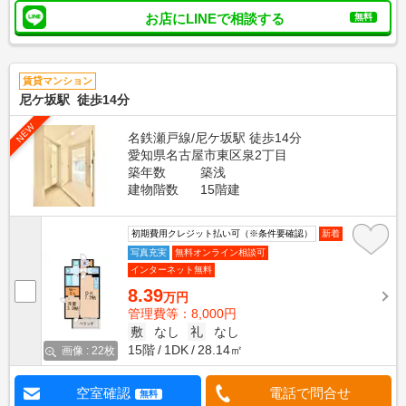
お店にLINEで相談する
無料
賃貸マンション
尼ケ坂駅 徒歩14分
NEW
名鉄瀬戸線/尼ケ坂駅 徒歩14分
愛知県名古屋市東区泉2丁目
築年数
築浅
建物階数
15階建
初期費用クレジット払い可（※条件要確認）
新着
写真充実
無料オンライン相談可
インターネット無料
8.39
万円
管理費等：8,000円
敷
なし
礼
なし
15階
1DK
28.14㎡
画像 : 22枚
空室確認
電話で問合せ
無料