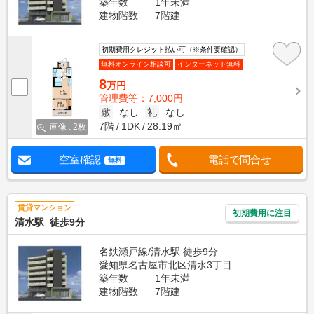
築年数
1年未満
建物階数
7階建
初期費用クレジット払い可（※条件要確認）
無料オンライン相談可
インターネット無料
8
万円
管理費等：7,000円
敷
なし
礼
なし
7階
1DK
28.19㎡
画像 : 2枚
空室確認
電話で問合せ
無料
賃貸マンション
初期費用に注目
清水駅 徒歩9分
名鉄瀬戸線/清水駅 徒歩9分
愛知県名古屋市北区清水3丁目
築年数
1年未満
建物階数
7階建