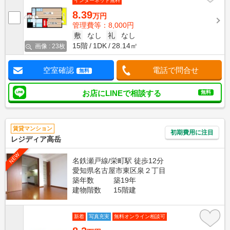
インターネット無料
8.39
万円
管理費等：8,000円
敷
なし
礼
なし
15階
1DK
28.14㎡
画像 : 23枚
空室確認
電話で問合せ
無料
お店にLINEで相談する
無料
賃貸マンション
初期費用に注目
レジディア高岳
NEW
名鉄瀬戸線/栄町駅 徒歩12分
愛知県名古屋市東区泉２丁目
築年数
築19年
建物階数
15階建
新着
写真充実
無料オンライン相談可