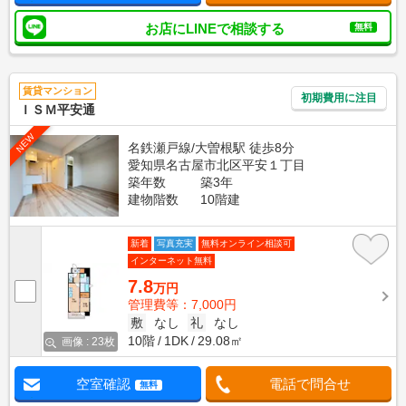
お店にLINEで相談する
無料
賃貸マンション
初期費用に注目
ＩＳＭ平安通
NEW
名鉄瀬戸線/大曽根駅 徒歩8分
愛知県名古屋市北区平安１丁目
築年数
築3年
建物階数
10階建
新着
写真充実
無料オンライン相談可
インターネット無料
7.8
万円
管理費等：7,000円
敷
なし
礼
なし
10階
1DK
29.08㎡
画像 : 23枚
空室確認
電話で問合せ
無料