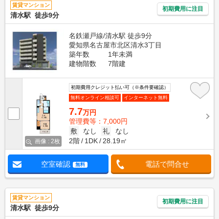
賃貸マンション
初期費用に注目
清水駅 徒歩9分
名鉄瀬戸線/清水駅 徒歩9分
愛知県名古屋市北区清水3丁目
築年数
1年未満
建物階数
7階建
初期費用クレジット払い可（※条件要確認）
無料オンライン相談可
インターネット無料
7.7
万円
管理費等：7,000円
敷
なし
礼
なし
2階
1DK
28.19㎡
画像 : 2枚
空室確認
電話で問合せ
無料
賃貸マンション
初期費用に注目
清水駅 徒歩9分