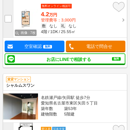
無料オンライン相談可
4.2
万円
管理費等：3,000円
敷
なし
礼
なし
4階
1DK
25.55㎡
画像 : 7枚
空室確認
電話で問合せ
無料
お店にLINEで相談する
無料
賃貸マンション
シャルムスワン
名鉄瀬戸線/矢田駅 徒歩7分
愛知県名古屋市東区矢田５丁目
築年数
築53年
建物階数
5階建
即入居
写真充実