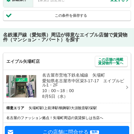
この条件を保存する
名鉄瀬戸線（愛知県）
周辺が得意なエイブル店舗で賃貸物
件（マンション・アパート）を探す
この店舗の掲載
エイブル矢場町店
賃貸物件一覧へ
名古屋市営地下鉄名城線 矢場町
愛知県名古屋市中区栄3-17-17 エイブルビ
ル1・2F
10：00～18：00
8月5日（水）
得意エリア
矢場町駅/上前津駅/鶴舞駅/大須観音駅/栄駅
名古屋のファッション拠点！矢場町周辺の賃貸探しは当店へ
この店舗に問合せる
無料