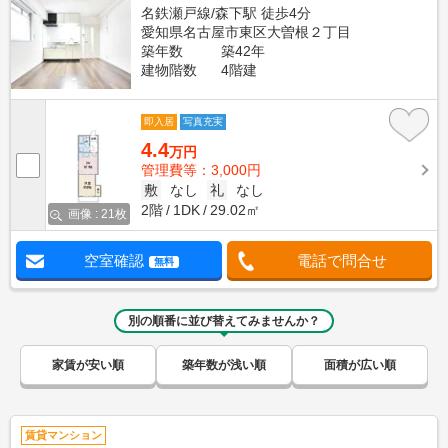
名鉄瀬戸線/森下駅 徒歩4分
愛知県名古屋市東区大曽根２丁目
築年数
築42年
建物階数
4階建
即入居
写真充実
4.4
万円
管理費等：3,000円
敷
なし
礼
なし
2階
1DK
29.02㎡
画像 : 21枚
空室確認
電話で問合せ
無料
別の順番に並び替えてみませんか？
家賃が安い順
築年数が浅い順
面積が広い順
賃貸マンション