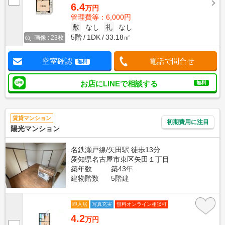
6.4
万円
管理費等：6,000円
敷
なし
礼
なし
5階
1DK
33.18㎡
画像 : 23枚
空室確認
電話で問合せ
無料
お店にLINEで相談する
無料
賃貸マンション
初期費用に注目
陽光マンション
名鉄瀬戸線/矢田駅 徒歩13分
愛知県名古屋市東区矢田１丁目
築年数
築43年
建物階数
5階建
即入居
写真充実
無料オンライン相談可
4.2
万円