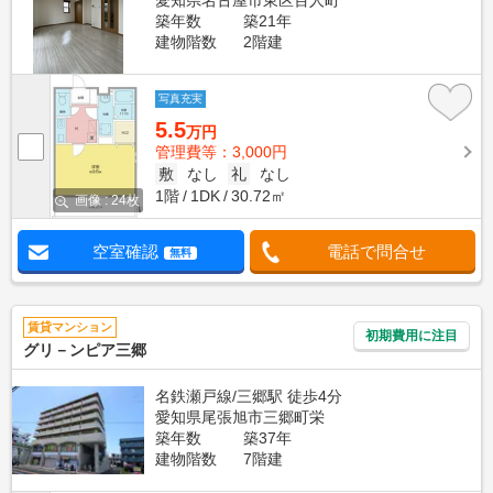
愛知県名古屋市東区百人町
築年数
築21年
建物階数
2階建
写真充実
5.5
万円
管理費等：3,000円
敷
なし
礼
なし
1階
1DK
30.72㎡
画像 : 24枚
空室確認
電話で問合せ
無料
賃貸マンション
初期費用に注目
グリ－ンピア三郷
名鉄瀬戸線/三郷駅 徒歩4分
愛知県尾張旭市三郷町栄
築年数
築37年
建物階数
7階建