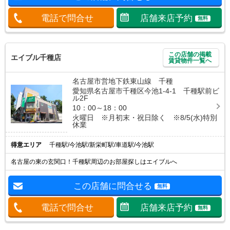
電話で問合せ
店舗来店予約
無料
この店舗の掲載
エイブル千種店
賃貸物件一覧へ
名古屋市営地下鉄東山線 千種
愛知県名古屋市千種区今池1-4-1 千種駅前ビ
ル2F
10：00～18：00
火曜日 ※月初末・祝日除く ※8/5(水)特別
休業
得意エリア
千種駅/今池駅/新栄町駅/車道駅/今池駅
名古屋の東の玄関口！千種駅周辺のお部屋探しはエイブルへ
この店舗に問合せる
無料
電話で問合せ
店舗来店予約
無料