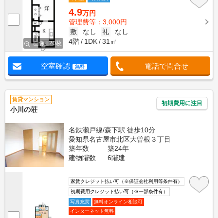
4.9
万円
管理費等：3,000円
敷
なし
礼
なし
4階
1DK
31㎡
画像 : 20枚
空室確認
電話で問合せ
無料
賃貸マンション
初期費用に注目
小川の荘
名鉄瀬戸線/森下駅 徒歩10分
愛知県名古屋市北区大曽根３丁目
築年数
築24年
建物階数
6階建
家賃クレジット払い可（※保証会社利用等条件有）
初期費用クレジット払い可（※一部条件有）
写真充実
無料オンライン相談可
インターネット無料