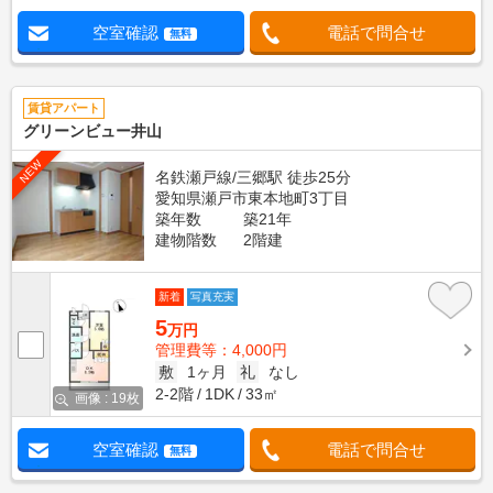
空室確認
電話で問合せ
無料
賃貸アパート
グリーンビュー井山
NEW
名鉄瀬戸線/三郷駅 徒歩25分
愛知県瀬戸市東本地町3丁目
築年数
築21年
建物階数
2階建
新着
写真充実
5
万円
管理費等：4,000円
敷
1ヶ月
礼
なし
2-2階
1DK
33㎡
画像 : 19枚
空室確認
電話で問合せ
無料