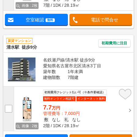
7階
1DK
28.19㎡
画像 : 2枚
空室確認
電話で問合せ
無料
賃貸マンション
初期費用に注目
清水駅 徒歩9分
名鉄瀬戸線/清水駅 徒歩9分
愛知県名古屋市北区清水3丁目
築年数
1年未満
建物階数
7階建
初期費用クレジット払い可（※条件要確認）
無料オンライン相談可
インターネット無料
7.7
万円
管理費等：7,000円
敷
なし
礼
なし
2階
1DK
28.19㎡
画像 : 2枚