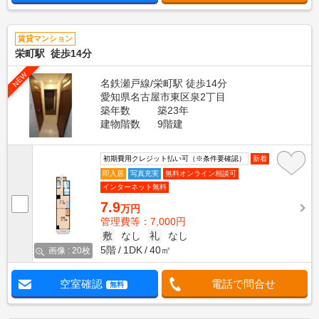
賃貸マンション
栄町駅 徒歩14分
NEW
名鉄瀬戸線/栄町駅 徒歩14分
愛知県名古屋市東区泉2丁目
築年数
築23年
建物階数
9階建
初期費用クレジット払い可（※条件要確認）
新着
即入居
写真充実
無料オンライン相談可
インターネット無料
7.9
万円
管理費等：7,000円
敷
なし
礼
なし
5階
1DK
40㎡
画像 : 20枚
空室確認
電話で問合せ
無料