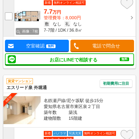
新着
無料オンライン相談可
7.7
万円
管理費等：8,000円
敷
なし
礼
なし
7-7階
1DK
36.8㎡
画像 : 7枚
空室確認
電話で問合せ
無料
お店にLINEで相談する
無料
賃貸マンション
初期費用に注目
エスリード泉 外堀通
NEW
名鉄瀬戸線/尼ケ坂駅 徒歩15分
愛知県名古屋市東区泉２丁目
築年数
築浅
建物階数
15階建
新着
パノラマ
写真充実
無料オンライン相談可