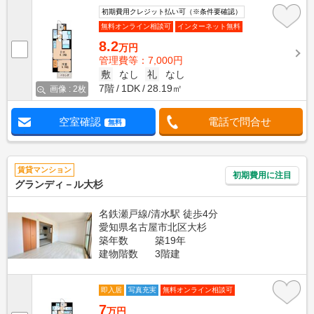
初期費用クレジット払い可（※条件要確認）
無料オンライン相談可
インターネット無料
8.2
万円
管理費等：7,000円
敷
なし
礼
なし
7階
1DK
28.19㎡
画像 : 2枚
空室確認
電話で問合せ
無料
賃貸マンション
初期費用に注目
グランディ－ル大杉
名鉄瀬戸線/清水駅 徒歩4分
愛知県名古屋市北区大杉
築年数
築19年
建物階数
3階建
即入居
写真充実
無料オンライン相談可
7
万円