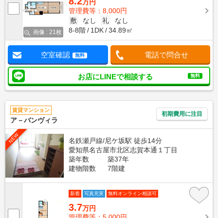
8.2
万円
管理費等：8,000円
敷
なし
礼
なし
8-8階
1DK
34.89㎡
画像 : 21枚
空室確認
電話で問合せ
無料
お店にLINEで相談する
無料
賃貸マンション
初期費用に注目
ア－バンヴィラ
NEW
名鉄瀬戸線/尼ケ坂駅 徒歩14分
愛知県名古屋市北区志賀本通１丁目
築年数
築37年
建物階数
7階建
新着
写真充実
無料オンライン相談可
3.7
万円
管理費等：5,000円