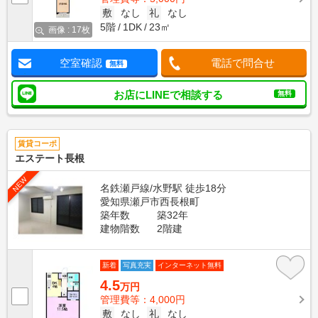
敷
なし
礼
なし
5階
1DK
23㎡
画像 : 17枚
空室確認
電話で問合せ
無料
お店にLINEで相談する
無料
賃貸コーポ
エステート長根
NEW
名鉄瀬戸線/水野駅 徒歩18分
愛知県瀬戸市西長根町
築年数
築32年
建物階数
2階建
新着
写真充実
インターネット無料
4.5
万円
管理費等：4,000円
敷
なし
礼
なし