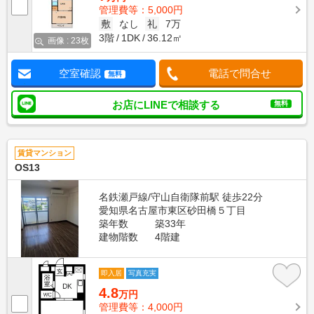
管理費等：5,000円
敷
なし
礼
7万
3階
1DK
36.12㎡
画像 : 23枚
空室確認
電話で問合せ
無料
お店にLINEで相談する
無料
賃貸マンション
OS13
名鉄瀬戸線/守山自衛隊前駅 徒歩22分
愛知県名古屋市東区砂田橋５丁目
築年数
築33年
建物階数
4階建
即入居
写真充実
4.8
万円
管理費等：4,000円