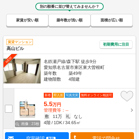
別の順番に並び替えてみませんか？
家賃が安い順
築年数が浅い順
面積が広い順
賃貸マンション
初期費用に注目
高山ビル
NEW
名鉄瀬戸線/森下駅 徒歩9分
愛知県名古屋市東区東大曽根町
築年数
築49年
建物階数
4階建
新着
即入居
写真充実
無料オンライン相談可
5.5
万円
管理費等：--
敷
11万
礼
なし
4階
1DK
34.65㎡
画像 : 23枚
空室確認
電話で問合せ
無料