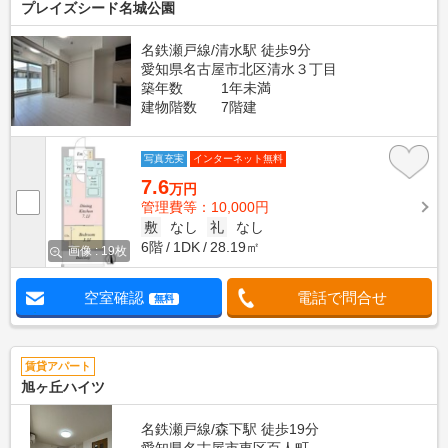
プレイズシード名城公園
名鉄瀬戸線/清水駅 徒歩9分
愛知県名古屋市北区清水３丁目
築年数
1年未満
建物階数
7階建
写真充実
インターネット無料
7.6
万円
管理費等：10,000円
敷
なし
礼
なし
6階
1DK
28.19㎡
画像 : 19枚
空室確認
電話で問合せ
無料
賃貸アパート
旭ヶ丘ハイツ
名鉄瀬戸線/森下駅 徒歩19分