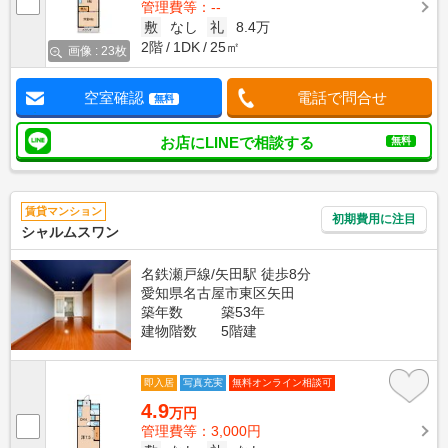
管理費等：--
敷
なし
礼
8.4万
2階
1DK
25㎡
画像 : 23枚
空室確認
電話で問合せ
無料
お店にLINEで相談する
無料
賃貸マンション
初期費用に注目
シャルムスワン
名鉄瀬戸線/矢田駅 徒歩8分
愛知県名古屋市東区矢田
築年数
築53年
建物階数
5階建
即入居
写真充実
無料オンライン相談可
4.9
万円
管理費等：3,000円