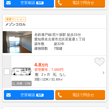
空室確認
電話で問合せ
無料
賃貸マンション
メゾンコロル
名鉄瀬戸線/尼ケ坂駅 徒歩15分
愛知県名古屋市北区若葉通１丁目
築年数
築32年
建物階数
7階建
4.8
万円
管理費等：7,000円
敷
2ヶ月
礼
なし
3階
1DK
31.69㎡
画像 : 12枚
空室確認
電話で問合せ
無料