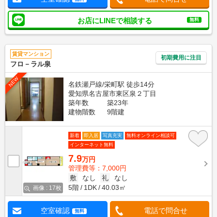
お店にLINEで相談する
無料
賃貸マンション
初期費用に注目
フロ－ラル泉
NEW
名鉄瀬戸線/栄町駅 徒歩14分
愛知県名古屋市東区泉２丁目
築年数
築23年
建物階数
9階建
新着
即入居
写真充実
無料オンライン相談可
インターネット無料
7.9
万円
管理費等：7,000円
敷
なし
礼
なし
5階
1DK
40.03㎡
画像 : 17枚
空室確認
電話で問合せ
無料