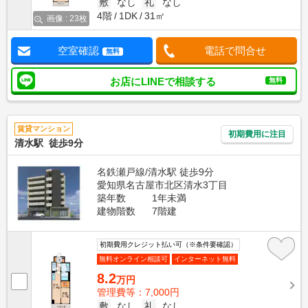
敷
なし
礼
なし
4階
1DK
31㎡
画像 : 23枚
空室確認
電話で問合せ
無料
お店にLINEで相談する
無料
賃貸マンション
初期費用に注目
清水駅 徒歩9分
名鉄瀬戸線/清水駅 徒歩9分
愛知県名古屋市北区清水3丁目
築年数
1年未満
建物階数
7階建
初期費用クレジット払い可（※条件要確認）
無料オンライン相談可
インターネット無料
8.2
万円
管理費等：7,000円
敷
なし
礼
なし