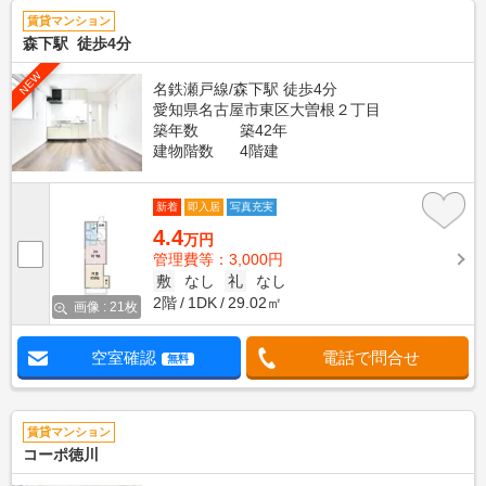
賃貸マンション
森下駅 徒歩4分
NEW
名鉄瀬戸線/森下駅 徒歩4分
愛知県名古屋市東区大曽根２丁目
築年数
築42年
建物階数
4階建
新着
即入居
写真充実
4.4
万円
管理費等：3,000円
敷
なし
礼
なし
2階
1DK
29.02㎡
画像 : 21枚
空室確認
電話で問合せ
無料
賃貸マンション
コーポ徳川