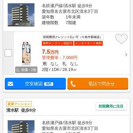
名鉄瀬戸線/清水駅 徒歩9分
愛知県名古屋市北区清水3丁目
築年数
1年未満
建物階数
7階建
初期費用クレジット払い可（※条件要確認）
無料オンライン相談可
インターネット無料
7.5
万円
管理費等：7,000円
敷
なし
礼
なし
2階
1DK
28.19㎡
画像 : 2枚
空室確認
電話で問合せ
無料
賃貸マンション
初期費用に注目
清水駅 徒歩9分
名鉄瀬戸線/清水駅 徒歩9分
愛知県名古屋市北区清水3丁目