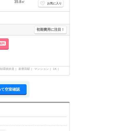
35.8㎡
お気に入り
。
初期費用に注目！
無料
知環状鉄道
新豊田駅
マンション
1K
めて空室確認