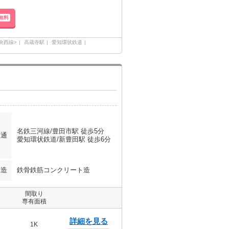
無料
央西線>
高蔵寺駅
愛知環状鉄道
名鉄三河線/豊田市駅 徒歩5分
交通
愛知環状鉄道/新豊田駅 徒歩6分
構造
鉄骨鉄筋コンクリート造
間取り
専有面積
詳細を見る
1K