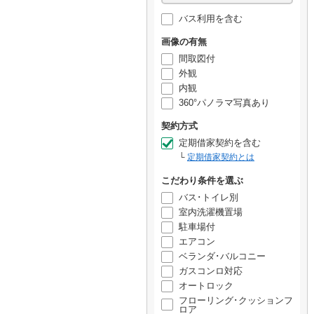
バス利用を含む
画像の有無
間取図付
外観
内観
360°パノラマ写真あり
契約方式
定期借家契約を含む
定期借家契約とは
こだわり条件を選ぶ
バス･トイレ別
室内洗濯機置場
駐車場付
エアコン
ベランダ･バルコニー
ガスコンロ対応
オートロック
フローリング･クッションフ
ロア