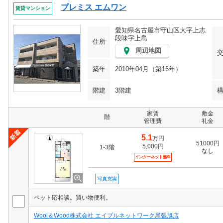
プレミス エムワン
賃貸マンション
愛知県名古屋市守山区大字上志
段味字上島
住所
周辺地図
築年
2010年04月（築16年）
階建
3階建
家賃
敷金
階
管理費
礼金
5.1
万円
51000円
5,000円
1-3階
なし
インターネット無料
写真充実
ペット応相談。買い物便利。
Wool＆Wood株式会社 エイブルネットワーク尾張旭店