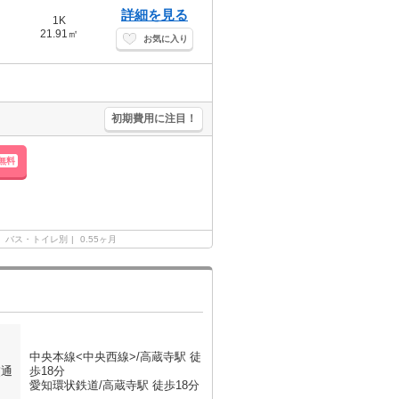
詳細を見る
1K
21.91㎡
お気に入り
初期費用に注目！
無料
バス・トイレ別
0.55ヶ月
中央本線<中央西線>/高蔵寺駅 徒
交通
歩18分
愛知環状鉄道/高蔵寺駅 徒歩18分