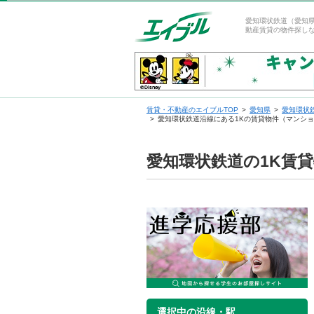
愛知環状鉄道（愛知
動産賃貸の物件探し
賃貸・不動産のエイブルTOP
愛知県
愛知環状
愛知環状鉄道沿線にある1Kの賃貸物件（マンシ
愛知環状鉄道の1K賃
選択中の沿線・駅