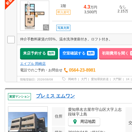
1階
4.3
なし
万円
2.15万
3,500円
即入居可
写真充実
仲介手数料家賃の55%。温水洗浄便座付き。ロフト付き。
来店予約する
空室確認する
初期費用を聞く
無料
無料
エイブル 岡崎店
0564-23-8981
電話でのご予約・お問合せ
岡崎市
大門
愛知環状鉄道
大門駅
1K
情報登録日
2026/08/08
プレミス エムワン
賃貸マンション
愛知県名古屋市守山区大字上志
段味字上島
住所
周辺地図