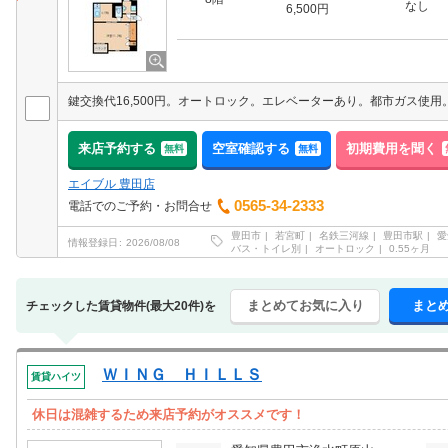
なし
6,500円
鍵交換代16,500円。オートロック。エレベーターあり。都市ガス使用
来店予約する
空室確認する
初期費用を聞く
無料
無料
エイブル 豊田店
0565-34-2333
電話でのご予約・お問合せ
豊田市
若宮町
名鉄三河線
豊田市駅
愛
情報登録日
2026/08/08
バス・トイレ別
オートロック
0.55ヶ月
まとめてお気に入り
まと
チェックした賃貸物件(最大20件)を
ＷＩＮＧ ＨＩＬＬＳ
賃貸ハイツ
休日は混雑するため来店予約がオススメです！