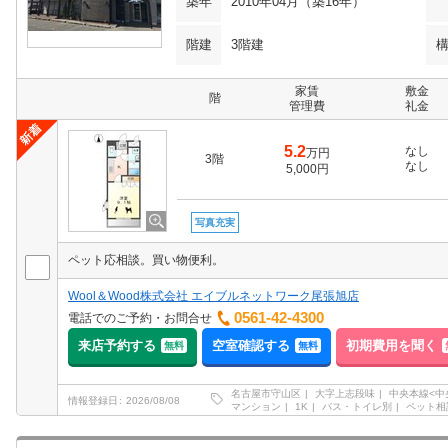
築年
2010年04月（築16年）
階建
3階建
家賃
敷金
階
管理費
礼金
5.2
なし
万円
3階
なし
5,000円
写真充実
ペット応相談。買い物便利。
Wool＆Wood株式会社 エイブルネットワーク尾張旭店
0561-42-4300
電話でのご予約・お問合せ
来店予約する
空室確認する
初期費用を聞く
無料
無料
名古屋市守山区
大字上志段味
中央本線<中
情報登録日
2026/08/08
マンション
1K
バス・トイレ別
ペット相