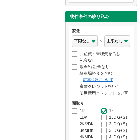
物件条件の絞り込み
家賃
〜
共益費・管理費を含む
礼金なし
敷金/保証金なし
駐車場料金を含む
駐車台数について
家賃クレジット払い可
初期費用クレジット払い可
間取り
1R
1K
1DK
1LDK(+S)
2K/2DK
2LDK(+S)
3K/3DK
3LDK(+S)
4K/4DK
4LDK(+S)