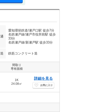
愛知環状鉄道/瀬戸口駅 徒歩7分
名鉄瀬戸線/瀬戸市役所前駅 徒歩
交通
33分
名鉄瀬戸線/新瀬戸駅 徒歩33分
構造
鉄筋コンクリート造
間取り
専有面積
詳細を見る
1K
24.08㎡
お気に入り