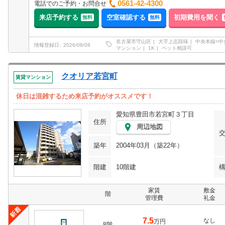
0561-42-4300
電話でのご予約・お問合せ
来店予約する
空室確認する
初期費用を聞く
無料
無料
名古屋市守山区
大字上志段味
中央本線<中
情報登録日
2026/08/08
マンション
1K
ペット相談可
クオリア若宮町
賃貸マンション
休日は混雑するため来店予約がオススメです！
愛知県豊田市若宮町３丁目
住所
周辺地図
築年
2004年03月（築22年）
階建
10階建
家賃
敷金
階
管理費
礼金
7.5
なし
万円
8階