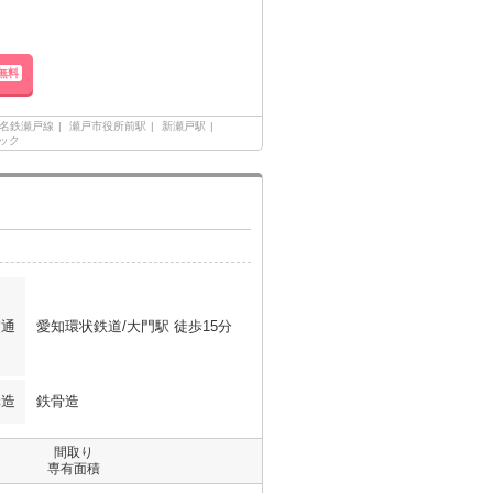
無料
名鉄瀬戸線
瀬戸市役所前駅
新瀬戸駅
ック
交通
愛知環状鉄道/大門駅 徒歩15分
構造
鉄骨造
間取り
専有面積