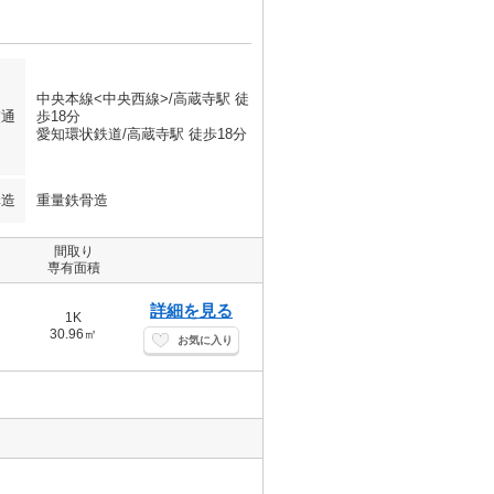
中央本線<中央西線>/高蔵寺駅 徒
交通
歩18分
愛知環状鉄道/高蔵寺駅 徒歩18分
構造
重量鉄骨造
間取り
専有面積
詳細を見る
1K
30.96㎡
お気に入り