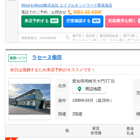
Wool＆Wood株式会社 エイブルネットワーク尾張旭店
0561-42-4300
電話でのご予約・お問合せ
来店予約する
空室確認する
初期費用を聞く
無料
無料
瀬戸市
福元町
愛知環状鉄道
瀬戸口駅
情報登録日
2026/08/08
マンション
1K
バス・トイレ別
オートロ
ラセーヌ柴田
賃貸ハイツ
休日は混雑するため来店予約がオススメです！
愛知県岡崎市大門3丁目
住所
周辺地図
築年
1998年04月（築28年）
階建
2階建
家賃
敷金
階
管理費
礼金