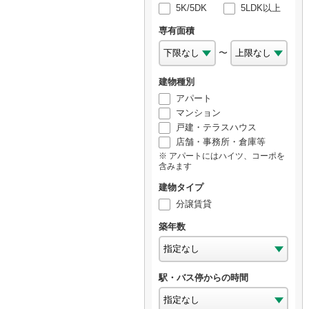
5K/5DK
5LDK以上
専有面積
〜
建物種別
アパート
マンション
戸建・テラスハウス
店舗・事務所・倉庫等
アパートにはハイツ、コーポを
含みます
建物タイプ
分譲賃貸
築年数
駅・バス停からの時間