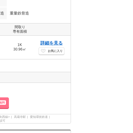
構造
重量鉄骨造
間取り
専有面積
詳細を見る
1K
30.96㎡
お気に入り
無料
央西線>
高蔵寺駅
愛知環状鉄道
談可