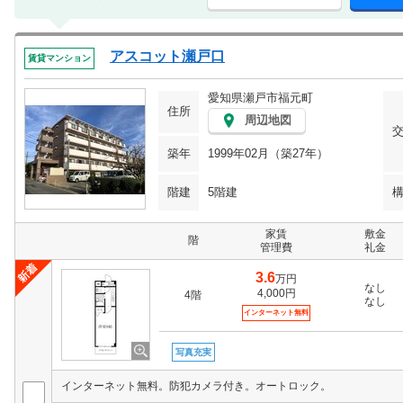
アスコット瀬戸口
賃貸マンション
愛知県瀬戸市福元町
住所
周辺地図
築年
1999年02月（築27年）
階建
5階建
家賃
敷金
階
管理費
礼金
3.6
万円
なし
4,000円
4階
なし
インターネット無料
写真充実
インターネット無料。防犯カメラ付き。オートロック。