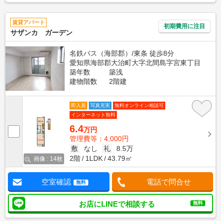
賃貸アパート
初期費用に注目
サザンカ ガーデン
名鉄バス（海部郡）/東条 徒歩8分
愛知県海部郡大治町大字北間島字宮東丁目
築年数
築浅
建物階数
2階建
即入居
写真充実
無料オンライン相談可
インターネット無料
6.4
万円
管理費等：4,000円
敷
なし
礼
8.5万
2階
1LDK
43.79㎡
画像 : 14枚
空室確認
電話で問合せ
無料
お店にLINEで相談する
無料