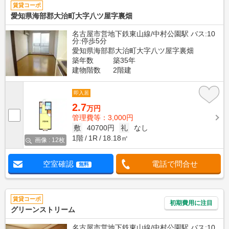
賃貸コーポ
愛知県海部郡大治町大字八ツ屋字裏畑
名古屋市営地下鉄東山線/中村公園駅 バス:10
分:停歩5分
愛知県海部郡大治町大字八ツ屋字裏畑
築年数
築35年
建物階数
2階建
即入居
2.7
万円
管理費等：3,000円
敷
40700円
礼
なし
1階
1R
18.18㎡
画像 : 12枚
空室確認
電話で問合せ
無料
賃貸コーポ
初期費用に注目
グリーンストリーム
名古屋市営地下鉄東山線/中村公園駅 バス:10