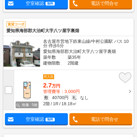
空室確認
電話で問合せ
無料
賃貸コーポ
愛知県海部郡大治町大字八ツ屋字裏畑
名古屋市営地下鉄東山線/中村公園駅 バス:10
分:停歩5分
愛知県海部郡大治町大字八ツ屋字裏畑
築年数
築35年
建物階数
2階建
即入居
2.7
万円
管理費等：3,000円
敷
40700円
礼
なし
2階
1R
18.18㎡
画像 : 5枚
空室確認
電話で問合せ
無料