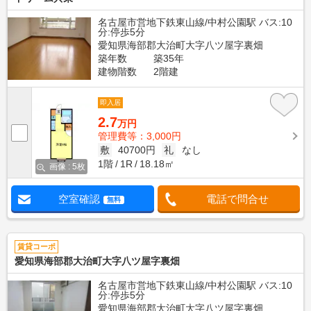
名古屋市営地下鉄東山線/中村公園駅 バス:10
分:停歩5分
愛知県海部郡大治町大字八ツ屋字裏畑
築年数
築35年
建物階数
2階建
即入居
2.7
万円
管理費等：3,000円
敷
40700円
礼
なし
1階
1R
18.18㎡
画像 : 5枚
空室確認
電話で問合せ
無料
賃貸コーポ
愛知県海部郡大治町大字八ツ屋字裏畑
名古屋市営地下鉄東山線/中村公園駅 バス:10
分:停歩5分
愛知県海部郡大治町大字八ツ屋字裏畑