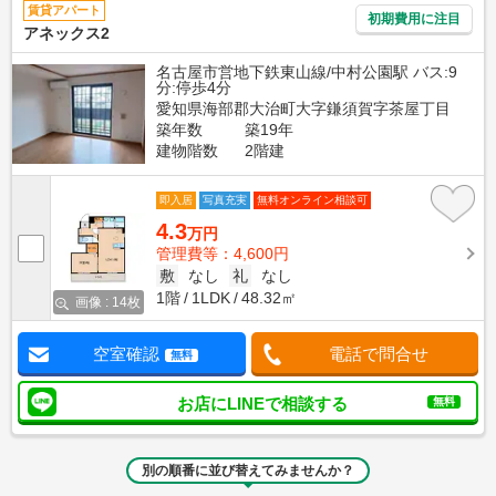
賃貸アパート
初期費用に注目
アネックス2
名古屋市営地下鉄東山線/中村公園駅 バス:9
分:停歩4分
愛知県海部郡大治町大字鎌須賀字茶屋丁目
築年数
築19年
建物階数
2階建
即入居
写真充実
無料オンライン相談可
4.3
万円
管理費等：4,600円
敷
なし
礼
なし
1階
1LDK
48.32㎡
画像 : 14枚
空室確認
電話で問合せ
無料
お店にLINEで相談する
無料
別の順番に並び替えてみませんか？