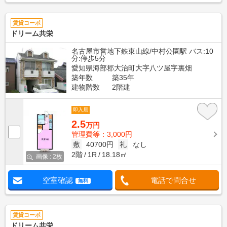
賃貸コーポ
ドリーム共栄
名古屋市営地下鉄東山線/中村公園駅 バス:10
分:停歩5分
愛知県海部郡大治町大字八ツ屋字裏畑
築年数
築35年
建物階数
2階建
即入居
2.5
万円
管理費等：3,000円
敷
40700円
礼
なし
2階
1R
18.18㎡
画像 : 2枚
空室確認
電話で問合せ
無料
賃貸コーポ
ドリーム共栄