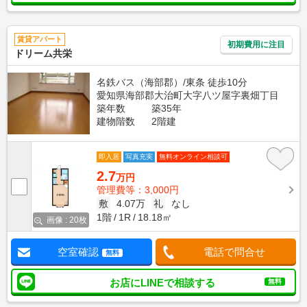
賃貸アパート
初期費用に注目
ドリーム共栄
名鉄バス（海部郡）/東条 徒歩10分
愛知県海部郡大治町大字八ツ屋字裏畑丁目
築年数
築35年
建物階数
2階建
即入居
写真充実
無料オンライン相談可
2.7
万円
管理費等：3,000円
敷
4.07万
礼
なし
1階
1R
18.18㎡
画像 : 20枚
空室確認
電話で問合せ
無料
お店にLINEで相談する
無料