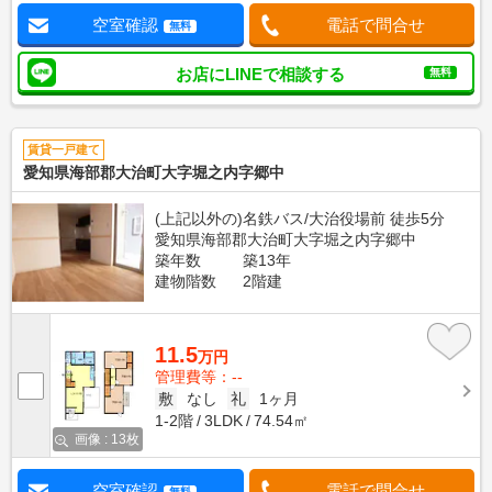
空室確認
電話で問合せ
無料
お店にLINEで相談する
無料
賃貸一戸建て
愛知県海部郡大治町大字堀之内字郷中
(上記以外の)名鉄バス/大治役場前 徒歩5分
愛知県海部郡大治町大字堀之内字郷中
築年数
築13年
建物階数
2階建
11.5
万円
管理費等：--
敷
なし
礼
1ヶ月
1-2階
3LDK
74.54㎡
画像 : 13枚
空室確認
電話で問合せ
無料