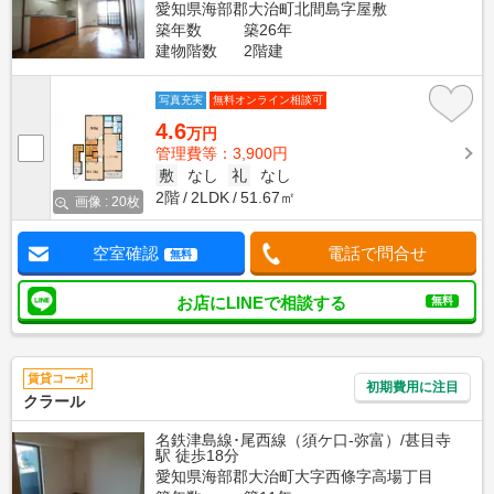
愛知県海部郡大治町北間島字屋敷
築年数
築26年
建物階数
2階建
写真充実
無料オンライン相談可
4.6
万円
管理費等：3,900円
敷
なし
礼
なし
2階
2LDK
51.67㎡
画像 : 20枚
空室確認
電話で問合せ
無料
お店にLINEで相談する
無料
賃貸コーポ
初期費用に注目
クラール
名鉄津島線･尾西線（須ケ口-弥富）/甚目寺
駅 徒歩18分
愛知県海部郡大治町大字西條字高場丁目