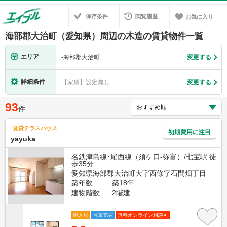
保存条件
閲覧履歴
お気に入り
海部郡大治町（愛知県）周辺の木造の賃貸物件一覧
エリア
-
海部郡大治町
変更する
詳細条件
【家賃】設定無し
変更する
93
件
賃貸テラスハウス
初期費用に注目
yayuka
名鉄津島線･尾西線（須ケ口-弥富）/七宝駅 徒
歩35分
愛知県海部郡大治町大字西條字石間畑丁目
築年数
築18年
建物階数
2階建
即入居
写真充実
無料オンライン相談可