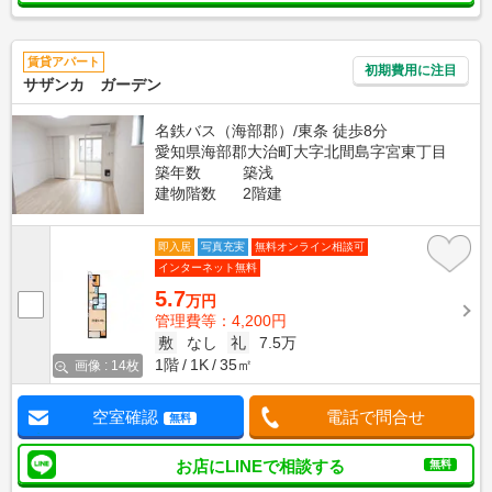
賃貸アパート
初期費用に注目
サザンカ ガーデン
名鉄バス（海部郡）/東条 徒歩8分
愛知県海部郡大治町大字北間島字宮東丁目
築年数
築浅
建物階数
2階建
即入居
写真充実
無料オンライン相談可
インターネット無料
5.7
万円
管理費等：4,200円
敷
なし
礼
7.5万
1階
1K
35㎡
画像 : 14枚
空室確認
電話で問合せ
無料
お店にLINEで相談する
無料