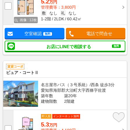
5.2
万円
管理費等：3,800円
敷
なし
礼
なし
1-2階
2LDK
60.42㎡
画像 : 12枚
空室確認
電話で問合せ
無料
お店にLINEで相談する
無料
賃貸コーポ
ピュア・コートⅡ
名古屋市バス（３号系統）/西条 徒歩3分
愛知県海部郡大治町大字西條字佐渡
築年数
築20年
建物階数
2階建
即入居
インターネット無料
5.3
万円