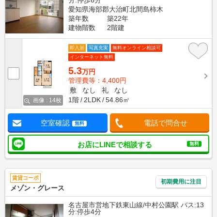
分:停歩6分
愛知県海部郡大治町北間島柿木
築年数
築22年
建物階数
2階建
即入居
写真充実
無料オンライン相談可
インターネット無料
5.3
万円
管理費等：4,400円
敷
なし
礼
なし
1階
2LDK
54.86㎡
画像 : 14枚
空室確認
電話で問合せ
無料
お店にLINEで相談する
無料
賃貸コーポ
初期費用に注目
メゾン・グレース
名古屋市営地下鉄東山線/中村公園駅 バス:13
分:停歩4分