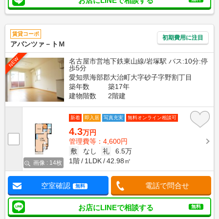
お店にLINEで相談する
賃貸コーポ
初期費用に注目
アバンツァ－トＭ
NEW
名古屋市営地下鉄東山線/岩塚駅 バス:10分:停
歩5分
愛知県海部郡大治町大字砂子字野割丁目
築年数
築17年
建物階数
2階建
新着
即入居
写真充実
無料オンライン相談可
4.3
万円
管理費等：4,600円
敷
なし
礼
6.5万
1階
1LDK
42.98㎡
画像 : 14枚
空室確認
電話で問合せ
無料
お店にLINEで相談する
無料