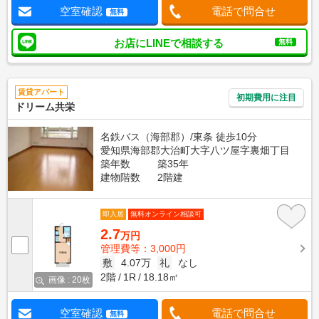
空室確認
電話で問合せ
無料
お店にLINEで相談する
無料
賃貸アパート
初期費用に注目
ドリーム共栄
名鉄バス（海部郡）/東条 徒歩10分
愛知県海部郡大治町大字八ツ屋字裏畑丁目
築年数
築35年
建物階数
2階建
即入居
無料オンライン相談可
2.7
万円
管理費等：3,000円
敷
4.07万
礼
なし
2階
1R
18.18㎡
画像 : 20枚
空室確認
電話で問合せ
無料