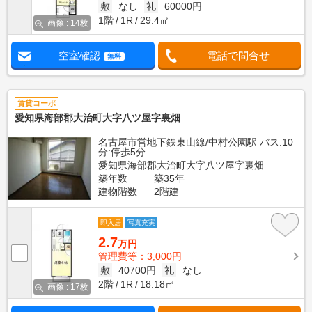
敷
なし
礼
60000円
1階
1R
29.4㎡
画像 : 14枚
空室確認
電話で問合せ
無料
賃貸コーポ
愛知県海部郡大治町大字八ツ屋字裏畑
名古屋市営地下鉄東山線/中村公園駅 バス:10
分:停歩5分
愛知県海部郡大治町大字八ツ屋字裏畑
築年数
築35年
建物階数
2階建
即入居
写真充実
2.7
万円
管理費等：3,000円
敷
40700円
礼
なし
2階
1R
18.18㎡
画像 : 17枚