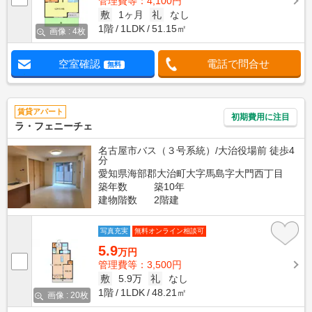
管理費等：4,100円
敷
1ヶ月
礼
なし
1階
1LDK
51.15㎡
画像 : 4枚
空室確認
電話で問合せ
無料
賃貸アパート
初期費用に注目
ラ・フェニーチェ
名古屋市バス（３号系統）/大治役場前 徒歩4
分
愛知県海部郡大治町大字馬島字大門西丁目
築年数
築10年
建物階数
2階建
写真充実
無料オンライン相談可
5.9
万円
管理費等：3,500円
敷
5.9万
礼
なし
1階
1LDK
48.21㎡
画像 : 20枚