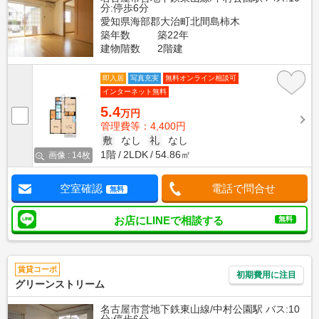
分:停歩6分
愛知県海部郡大治町北間島柿木
築年数
築22年
建物階数
2階建
即入居
写真充実
無料オンライン相談可
インターネット無料
5.4
万円
管理費等：4,400円
敷
なし
礼
なし
1階
2LDK
54.86㎡
画像 : 14枚
空室確認
電話で問合せ
無料
お店にLINEで相談する
無料
賃貸コーポ
初期費用に注目
グリーンストリーム
名古屋市営地下鉄東山線/中村公園駅 バス:10