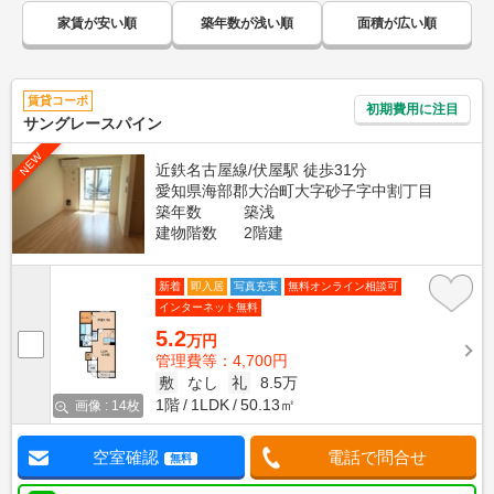
家賃が安い順
築年数が浅い順
面積が広い順
賃貸コーポ
初期費用に注目
サングレースパイン
NEW
近鉄名古屋線/伏屋駅 徒歩31分
愛知県海部郡大治町大字砂子字中割丁目
築年数
築浅
建物階数
2階建
新着
即入居
写真充実
無料オンライン相談可
インターネット無料
5.2
万円
管理費等：4,700円
敷
なし
礼
8.5万
1階
1LDK
50.13㎡
画像 : 14枚
空室確認
電話で問合せ
無料