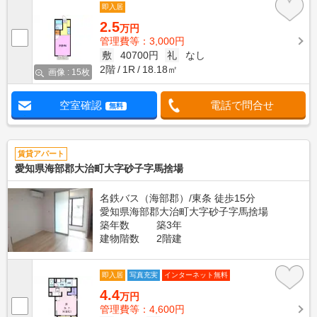
即入居
2.5
万円
管理費等：3,000円
敷
40700円
礼
なし
2階
1R
18.18㎡
画像 : 15枚
空室確認
電話で問合せ
無料
賃貸アパート
愛知県海部郡大治町大字砂子字馬捨場
名鉄バス（海部郡）/東条 徒歩15分
愛知県海部郡大治町大字砂子字馬捨場
築年数
築3年
建物階数
2階建
即入居
写真充実
インターネット無料
4.4
万円
管理費等：4,600円