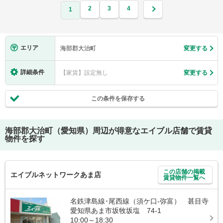
2
3
4
1
エリア
海部郡大治町
変更する
詳細条件
【家賃】設定無し
変更する
この条件を保存する
海部郡大治町（愛知県）
周辺が得意なエイブル店舗で賃貸
物件を探す
この店舗の掲載
エイブルネットワークあま店
賃貸物件一覧へ
名鉄津島線･尾西線（須ケ口-弥富） 甚目寺
愛知県あま市坂牧坂塩 74-1
10:00～18:30