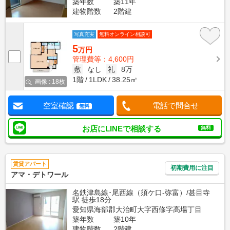
築年数
築11年
建物階数
2階建
写真充実
無料オンライン相談可
5
万円
管理費等：4,600円
敷
なし
礼
8万
1階
1LDK
38.25㎡
画像 : 18枚
空室確認
電話で問合せ
無料
お店にLINEで相談する
無料
賃貸アパート
初期費用に注目
アマ・デトワール
名鉄津島線･尾西線（須ケ口-弥富）/甚目寺
駅 徒歩18分
愛知県海部郡大治町大字西條字高場丁目
築年数
築10年
建物階数
2階建