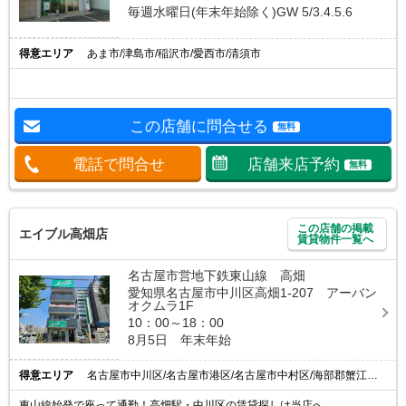
毎週水曜日(年末年始除く)GW 5/3.4.5.6
得意エリア
あま市/津島市/稲沢市/愛西市/清須市
この店舗に問合せる
無料
電話で問合せ
店舗来店予約
無料
この店舗の掲載
エイブル高畑店
賃貸物件一覧へ
名古屋市営地下鉄東山線 高畑
愛知県名古屋市中川区高畑1-207 アーバン
オクムラ1F
10：00～18：00
8月5日 年末年始
得意エリア
名古屋市中川区/名古屋市港区/名古屋市中村区/海部郡蟹江町/海部郡大治町
東山線始発で座って通勤！高畑駅・中川区の賃貸探しは当店へ