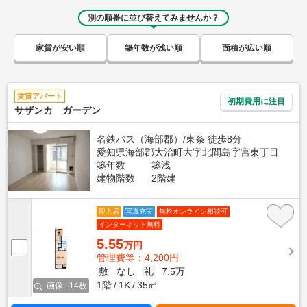
別の順番に並び替えてみませんか？
家賃が安い順
築年数が浅い順
面積が広い順
賃貸アパート
初期費用に注目
サザンカ ガーデン
名鉄バス（海部郡）/東条 徒歩8分
愛知県海部郡大治町大字北間島字宮東丁目
築年数
築浅
建物階数
2階建
即入居
写真充実
無料オンライン相談可
インターネット無料
5.55
万円
管理費等：4,200円
敷
なし
礼
7.5万
1階
1K
35㎡
画像 : 14枚