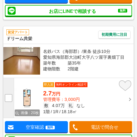
お店にLINEで相談する
無料
賃貸アパート
初期費用に注目
ドリーム共栄
名鉄バス（海部郡）/東条 徒歩10分
愛知県海部郡大治町大字八ツ屋字裏畑丁目
築年数
築35年
建物階数
2階建
即入居
無料オンライン相談可
2.7
万円
管理費等：3,000円
敷
4.07万
礼
なし
1階
1R
18.18㎡
画像 : 20枚
空室確認
電話で問合せ
無料