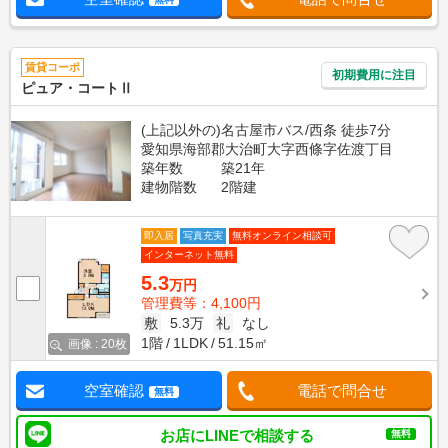
賃貸コーポ
初期費用に注目
ピュア・コートⅡ
(上記以外の)名古屋市バス/西条 徒歩7分
愛知県海部郡大治町大字西條字佐渡丁目
築年数
築21年
建物階数
2階建
即入居
写真充実
無料オンライン相談可
インターネット無料
5.3
万円
管理費等：4,100円
敷
5.3万
礼
なし
1階
1LDK
51.15㎡
画像 : 20枚
空室確認
電話で問合せ
無料
お店にLINEで相談する
無料