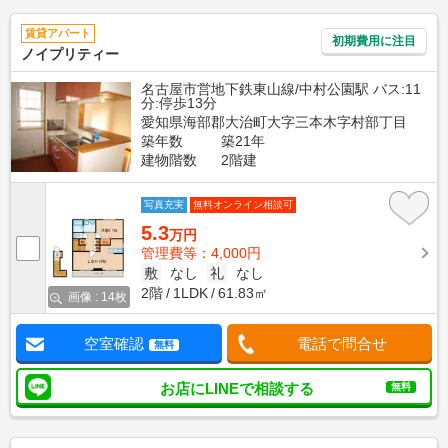
賃貸アパート
初期費用に注目
ノイプリティー
名古屋市営地下鉄東山線/中村公園駅 バス:11
分:停歩13分
愛知県海部郡大治町大字三本木字村部丁目
築年数
築21年
建物階数
2階建
写真充実
無料オンライン相談可
5.3
万円
管理費等：4,000円
敷
なし
礼
なし
2階
1LDK
61.83㎡
画像 : 14枚
空室確認
電話で問合せ
無料
お店にLINEで相談する
無料