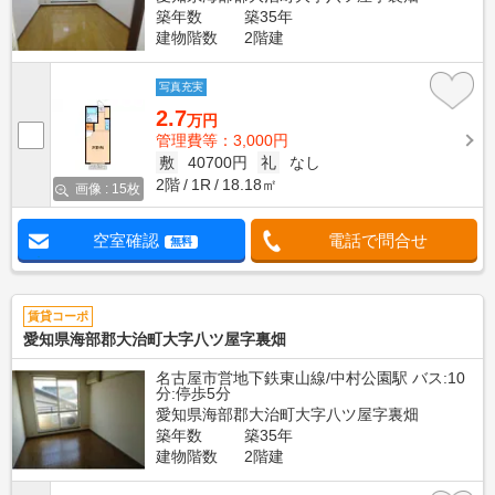
築年数
築35年
建物階数
2階建
写真充実
2.7
万円
管理費等：3,000円
敷
40700円
礼
なし
2階
1R
18.18㎡
画像 : 15枚
空室確認
電話で問合せ
無料
賃貸コーポ
愛知県海部郡大治町大字八ツ屋字裏畑
名古屋市営地下鉄東山線/中村公園駅 バス:10
分:停歩5分
愛知県海部郡大治町大字八ツ屋字裏畑
築年数
築35年
建物階数
2階建