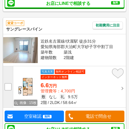
お店にLINEで相談する
無料
賃貸コーポ
初期費用に注目
サングレースパイン
近鉄名古屋線/伏屋駅 徒歩31分
愛知県海部郡大治町大字砂子字中割丁目
築年数
築浅
建物階数
2階建
写真充実
無料オンライン相談可
インターネット無料
6.6
万円
管理費等：4,700円
敷
なし
礼
9.5万
2階
2LDK
58.64㎡
画像 : 15枚
空室確認
電話で問合せ
無料
無料