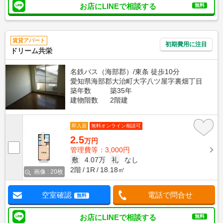
お店にLINEで相談する
無料
賃貸アパート
初期費用に注目
ドリーム共栄
名鉄バス（海部郡）/東条 徒歩10分
愛知県海部郡大治町大字八ツ屋字裏畑丁目
築年数
築35年
建物階数
2階建
即入居
無料オンライン相談可
2.5
万円
管理費等：3,000円
敷
4.07万
礼
なし
2階
1R
18.18㎡
画像 : 20枚
空室確認
電話で問合せ
無料
お店にLINEで相談する
無料