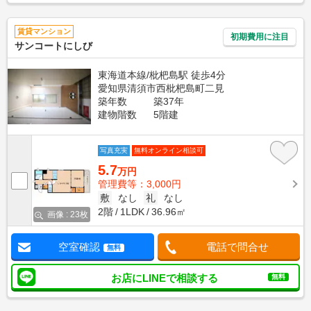
賃貸マンション
初期費用に注目
サンコートにしび
東海道本線/枇杷島駅 徒歩4分
愛知県清須市西枇杷島町二見
築年数
築37年
建物階数
5階建
写真充実
無料オンライン相談可
5.7
万円
管理費等：3,000円
敷
なし
礼
なし
2階
1LDK
36.96㎡
画像 : 23枚
空室確認
電話で問合せ
無料
お店にLINEで相談する
無料