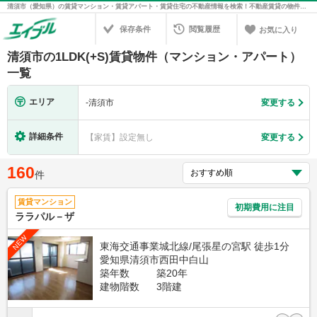
清須市（愛知県）の賃貸マンション・賃貸アパート・賃貸住宅の不動産情報を検索！不動産賃貸の物件探しは、お部屋探しのエイブル
保存条件
閲覧履歴
お気に入り
清須市の1LDK(+S)賃貸物件（マンション・アパート）
一覧
エリア
-
清須市
変更する
詳細条件
【家賃】設定無し
変更する
160
件
賃貸マンション
初期費用に注目
ララパル－ザ
NEW
東海交通事業城北線/尾張星の宮駅 徒歩1分
愛知県清須市西田中白山
築年数
築20年
建物階数
3階建