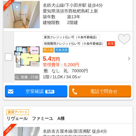
NEW
名鉄犬山線/下小田井駅 徒歩4分
愛知県清須市西枇杷島町上新
築年数
築13年
建物階数
2階建
家賃クレジット払い可（※条件要確認）
初期費用クレジット払い可（※条件要確認）
新着
即入居
写真充実
5.4
万円
管理費等：5,200円
敷
なし
礼
70000円
1階
1LDK
34.05㎡
画像 : 21枚
空室確認
電話で問合せ
無料
賃貸アパート
リヴェール ファミーユ A棟
NEW
名鉄名古屋本線/新清洲駅 徒歩4分