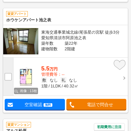
賃貸アパート
ホウケンアパート池之表
東海交通事業城北線/尾張星の宮駅 徒歩3分
愛知県清須市阿原池之表
築年数
築22年
建物階数
2階建
5.5
万円
管理費等：--
敷
なし
礼
なし
1階
1LDK
40.32㎡
画像 : 13枚
空室確認
電話で問合せ
無料
賃貸マンション
初期費用に注目
アルス松原