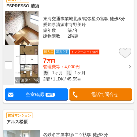
ESPRESSO 清須
東海交通事業城北線/尾張星の宮駅 徒歩3分
愛知県清須市寺野美鈴
築年数
築7年
建物階数
2階建
即入居
写真充実
インターネット無料
7
万円
管理費等：4,000円
敷
1ヶ月
礼
1ヶ月
2階
1LDK
45.55㎡
画像 : 17枚
空室確認
電話で問合せ
無料
賃貸マンション
アルス松原
名鉄名古屋本線/二ツ杁駅 徒歩3分