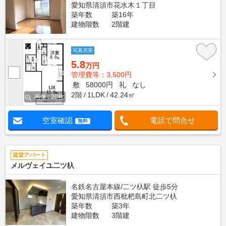
愛知県清須市花水木１丁目
築年数
築16年
建物階数
2階建
写真充実
5.8
万円
管理費等：3,500円
敷
58000円
礼
なし
2階
1LDK
42.24㎡
画像 : 20枚
空室確認
電話で問合せ
無料
賃貸アパート
メルヴェイユ二ツ杁
名鉄名古屋本線/二ツ杁駅 徒歩5分
愛知県清須市西枇杷島町北二ツ杁
築年数
築3年
建物階数
3階建