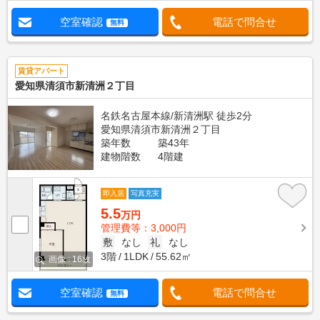
空室確認
電話で問合せ
無料
賃貸アパート
愛知県清須市新清洲２丁目
名鉄名古屋本線/新清洲駅 徒歩2分
愛知県清須市新清洲２丁目
築年数
築43年
建物階数
4階建
即入居
写真充実
5.5
万円
管理費等：3,000円
敷
なし
礼
なし
3階
1LDK
55.62㎡
画像 : 16枚
空室確認
電話で問合せ
無料