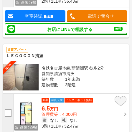
2階
1LDK
36.43㎡
画像 : 9枚
空室確認
電話で問合せ
無料
お店にLINEで相談する
無料
賃貸アパート
ＬＥＣＯＣＯＮ清須
NEW
名鉄名古屋本線/新清洲駅 徒歩2分
愛知県清須市清洲
築年数
1年未満
建物階数
3階建
新着
写真充実
インターネット無料
6.5
万円
管理費等：4,000円
敷
なし
礼
なし
3階
1LDK
32.47㎡
画像 : 29枚