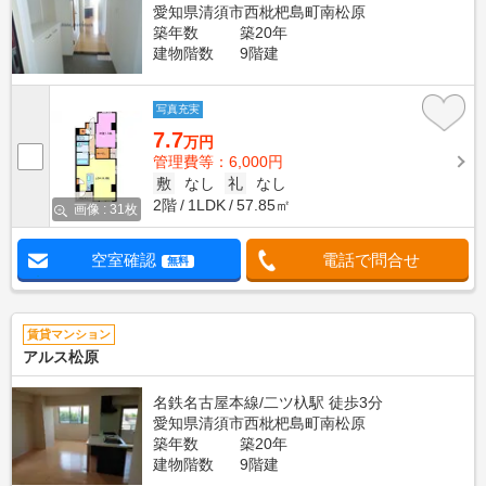
愛知県清須市西枇杷島町南松原
築年数
築20年
建物階数
9階建
写真充実
7.7
万円
管理費等：6,000円
敷
なし
礼
なし
2階
1LDK
57.85㎡
画像 : 31枚
空室確認
電話で問合せ
無料
賃貸マンション
アルス松原
名鉄名古屋本線/二ツ杁駅 徒歩3分
愛知県清須市西枇杷島町南松原
築年数
築20年
建物階数
9階建