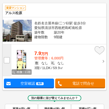
賃貸マンション
アルス松原
名鉄名古屋本線/二ツ杁駅 徒歩3分
愛知県清須市西枇杷島町南松原
築年数
築20年
建物階数
9階建
7.9
万円
管理費等：6,000円
敷
なし
礼
なし
3階
1LDK
59.9㎡
画像 : 11枚
空室確認
電話で問合せ
無料
別の順番に並び替えてみませんか？
家賃が安い順
築年数が浅い順
面積が広い順