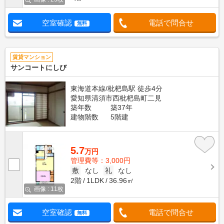
空室確認
電話で問合せ
無料
賃貸マンション
サンコートにしび
東海道本線/枇杷島駅 徒歩4分
愛知県清須市西枇杷島町二見
築年数
築37年
建物階数
5階建
5.7
万円
管理費等：3,000円
敷
なし
礼
なし
2階
1LDK
36.96㎡
画像 : 11枚
空室確認
電話で問合せ
無料