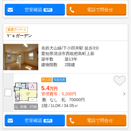
空室確認
電話で問合せ
無料
賃貸アパート
Ｙ’ｓガーデン
名鉄犬山線/下小田井駅 徒歩3分
愛知県清須市西枇杷島町上新
築年数
築13年
建物階数
2階建
即入居
写真充実
5.4
万円
管理費等：5,200円
敷
なし
礼
70000円
1階
1LDK
34.05㎡
画像 : 20枚
空室確認
電話で問合せ
無料