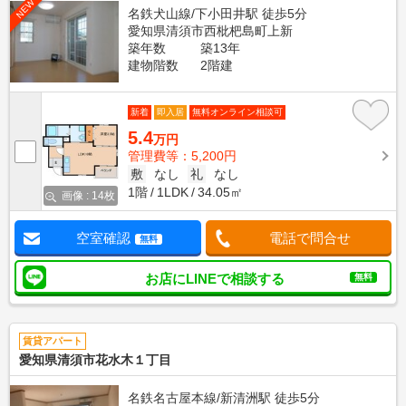
NEW
名鉄犬山線/下小田井駅 徒歩5分
愛知県清須市西枇杷島町上新
築年数
築13年
建物階数
2階建
新着
即入居
無料オンライン相談可
5.4
万円
管理費等：5,200円
敷
なし
礼
なし
1階
1LDK
34.05㎡
画像 : 14枚
空室確認
電話で問合せ
無料
お店にLINEで相談する
無料
賃貸アパート
愛知県清須市花水木１丁目
名鉄名古屋本線/新清洲駅 徒歩5分