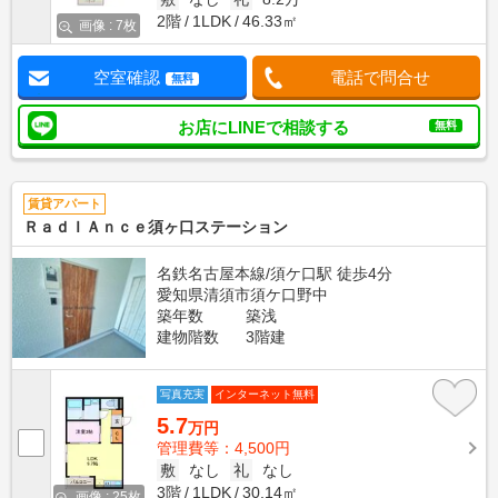
2階
1LDK
46.33㎡
画像 : 7枚
空室確認
電話で問合せ
無料
お店にLINEで相談する
無料
賃貸アパート
ＲａｄＩＡｎｃｅ須ヶ口ステーション
名鉄名古屋本線/須ケ口駅 徒歩4分
愛知県清須市須ケ口野中
築年数
築浅
建物階数
3階建
写真充実
インターネット無料
5.7
万円
管理費等：4,500円
敷
なし
礼
なし
3階
1LDK
30.14㎡
画像 : 25枚