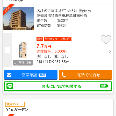
NEW
名鉄名古屋本線/二ツ杁駅 徒歩4分
愛知県清須市西枇杷島町南松原
築年数
築20年
建物階数
9階建
新着
無料オンライン相談可
7.7
万円
管理費等：6,000円
敷
なし
礼
なし
2階
1LDK
57.85㎡
画像 : 6枚
空室確認
電話で問合せ
無料
お店にLINEで相談する
無料
賃貸アパート
Ｙ’ｓガーデン