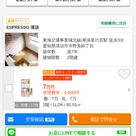
賃貸アパート
初期費用に注目
ESPRESSO 清須
東海交通事業城北線/尾張星の宮駅 徒歩3分
愛知県清須市寺野美鈴丁目
築年数
築7年
建物階数
2階建
即入居
無料オンライン相談可
インターネット無料
7
万円
管理費等：4,000円
敷
7万
礼
7万
2階
1LDK
45.55㎡
画像 : 17枚
空室確認
電話で問合せ
無料
お店にLINEで相談する
無料