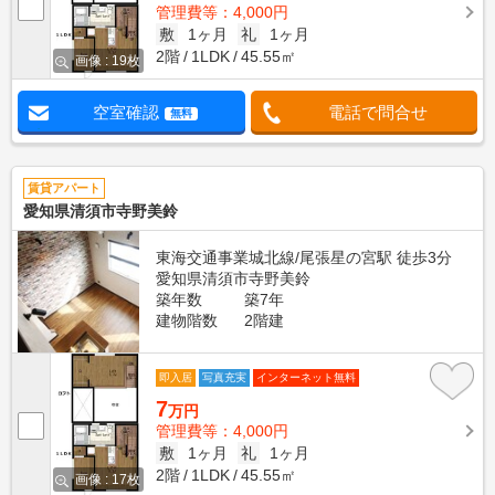
管理費等：4,000円
敷
1ヶ月
礼
1ヶ月
2階
1LDK
45.55㎡
画像 : 19枚
空室確認
電話で問合せ
無料
賃貸アパート
愛知県清須市寺野美鈴
東海交通事業城北線/尾張星の宮駅 徒歩3分
愛知県清須市寺野美鈴
築年数
築7年
建物階数
2階建
即入居
写真充実
インターネット無料
7
万円
管理費等：4,000円
敷
1ヶ月
礼
1ヶ月
2階
1LDK
45.55㎡
画像 : 17枚