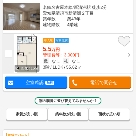
名鉄名古屋本線/新清洲駅 徒歩2分
愛知県清須市新清洲２丁目
築年数
築43年
建物階数
4階建
即入居
写真充実
5.5
万円
管理費等：3,000円
敷
なし
礼
なし
3階
1LDK
55.62㎡
画像 : 16枚
空室確認
電話で問合せ
無料
別の順番に並び替えてみませんか？
家賃が安い順
築年数が浅い順
面積が広い順
賃貸アパート