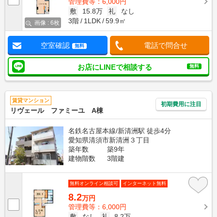
管理費等：6,000円
敷
15.8万
礼
なし
3階
1LDK
59.9㎡
画像 : 6枚
空室確認
電話で問合せ
無料
お店にLINEで相談する
無料
賃貸マンション
初期費用に注目
リヴェール ファミーユ A棟
名鉄名古屋本線/新清洲駅 徒歩4分
愛知県清須市新清洲３丁目
築年数
築9年
建物階数
3階建
無料オンライン相談可
インターネット無料
8.2
万円
管理費等：6,000円
敷
なし
礼
8.2万