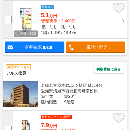
写真充実
5.1
万円
管理費等：3,400円
敷
なし
礼
なし
1階
1LDK
46.49㎡
画像 : 29枚
空室確認
電話で問合せ
無料
賃貸マンション
初期費用に注目
アルス松原
名鉄名古屋本線/二ツ杁駅 徒歩4分
愛知県清須市西枇杷島町南松原
築年数
築20年
建物階数
9階建
無料オンライン相談可
7.9
万円