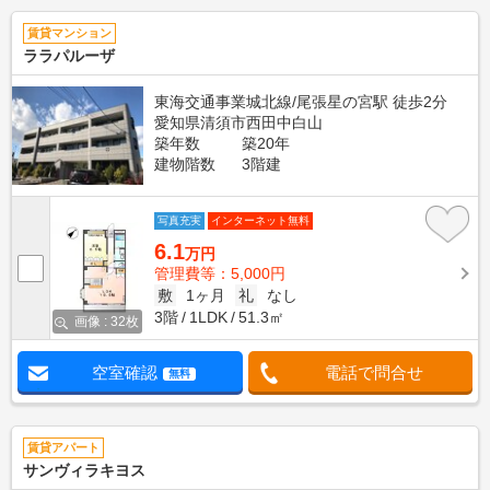
賃貸マンション
ララパルーザ
東海交通事業城北線/尾張星の宮駅 徒歩2分
愛知県清須市西田中白山
築年数
築20年
建物階数
3階建
写真充実
インターネット無料
6.1
万円
管理費等：5,000円
敷
1ヶ月
礼
なし
3階
1LDK
51.3㎡
画像 : 32枚
空室確認
電話で問合せ
無料
賃貸アパート
サンヴィラキヨス