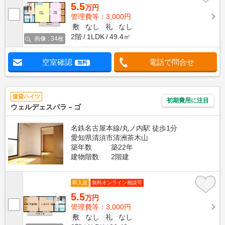
5.5
万円
管理費等：3,000円
敷
なし
礼
なし
2階
1LDK
49.4㎡
画像 : 34枚
空室確認
電話で問合せ
無料
賃貸ハイツ
初期費用に注目
ウェルデェスパラ－ゴ
名鉄名古屋本線/丸ノ内駅 徒歩1分
愛知県清須市清洲茶木山
築年数
築22年
建物階数
2階建
即入居
無料オンライン相談可
5.5
万円
管理費等：3,000円
敷
なし
礼
なし