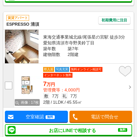
賃貸アパート
初期費用に注目
ESPRESSO 清須
東海交通事業城北線/尾張星の宮駅 徒歩3分
愛知県清須市寺野美鈴丁目
築年数
築7年
建物階数
2階建
即入居
写真充実
無料オンライン相談可
インターネット無料
7
万円
管理費等：4,000円
敷
7万
礼
7万
2階
1LDK
45.55㎡
画像 : 17枚
空室確認
電話で問合せ
無料
お店にLINEで相談する
無料