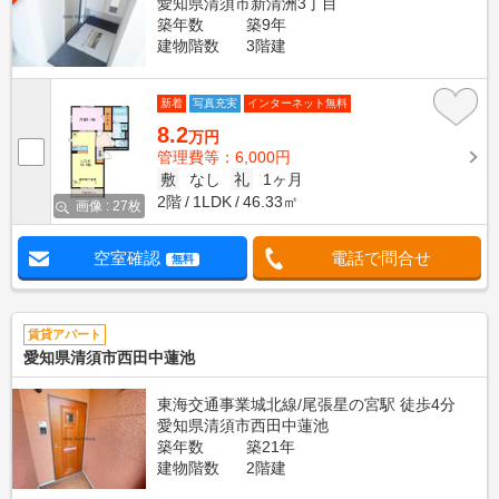
愛知県清須市新清洲3丁目
築年数
築9年
建物階数
3階建
新着
写真充実
インターネット無料
8.2
万円
管理費等：6,000円
敷
なし
礼
1ヶ月
2階
1LDK
46.33㎡
画像 : 27枚
空室確認
電話で問合せ
無料
賃貸アパート
愛知県清須市西田中蓮池
東海交通事業城北線/尾張星の宮駅 徒歩4分
愛知県清須市西田中蓮池
築年数
築21年
建物階数
2階建