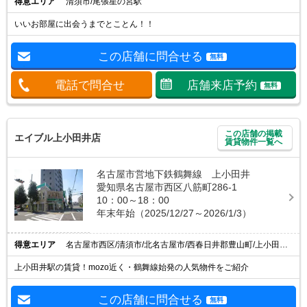
得意エリア
清須市/尾張星の宮駅
いいお部屋に出会うまでとことん！！
この店舗に問合せる
無料
電話で問合せ
店舗来店予約
無料
この店舗の掲載
エイブル上小田井店
賃貸物件一覧へ
名古屋市営地下鉄鶴舞線 上小田井
愛知県名古屋市西区八筋町286-1
10：00～18：00
年末年始（2025/12/27～2026/1/3）
得意エリア
名古屋市西区/清須市/北名古屋市/西春日井郡豊山町/上小田井駅
上小田井駅の賃貸！mozo近く・鶴舞線始発の人気物件をご紹介
この店舗に問合せる
無料