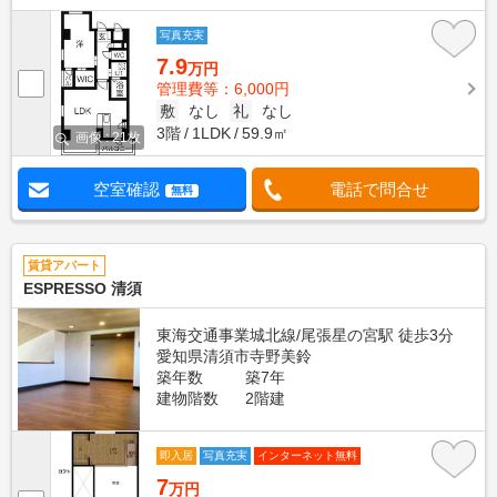
写真充実
7.9
万円
管理費等：6,000円
敷
なし
礼
なし
3階
1LDK
59.9㎡
画像 : 21枚
空室確認
電話で問合せ
無料
賃貸アパート
ESPRESSO 清須
東海交通事業城北線/尾張星の宮駅 徒歩3分
愛知県清須市寺野美鈴
築年数
築7年
建物階数
2階建
即入居
写真充実
インターネット無料
7
万円