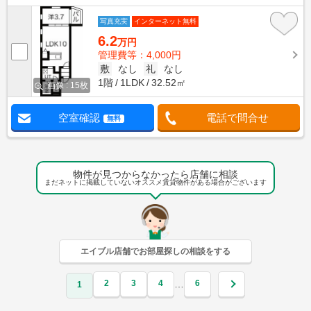
写真充実
インターネット無料
6.2
万円
管理費等：4,000円
敷
なし
礼
なし
1階
1LDK
32.52㎡
画像 : 15枚
空室確認
電話で問合せ
無料
物件が見つからなかったら店舗に相談
まだネットに掲載していないオススメ賃貸物件がある場合がございます
エイブル店舗でお部屋探しの相談をする
2
3
4
6
…
1