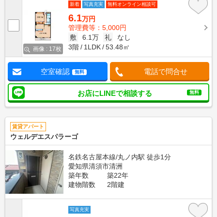
新着
写真充実
無料オンライン相談可
6.1
万円
管理費等：5,000円
敷
6.1万
礼
なし
3階
1LDK
53.48㎡
画像 : 17枚
空室確認
電話で問合せ
無料
お店にLINEで相談する
無料
賃貸アパート
ウェルデエスパラーゴ
名鉄名古屋本線/丸ノ内駅 徒歩1分
愛知県清須市清洲
築年数
築22年
建物階数
2階建
写真充実