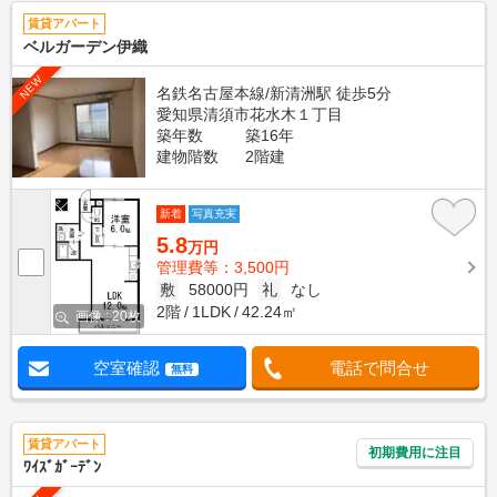
賃貸アパート
ベルガーデン伊織
NEW
名鉄名古屋本線/新清洲駅 徒歩5分
愛知県清須市花水木１丁目
築年数
築16年
建物階数
2階建
新着
写真充実
5.8
万円
管理費等：3,500円
敷
58000円
礼
なし
2階
1LDK
42.24㎡
画像 : 20枚
空室確認
電話で問合せ
無料
賃貸アパート
初期費用に注目
ﾜｲｽﾞｶﾞｰﾃﾞﾝ