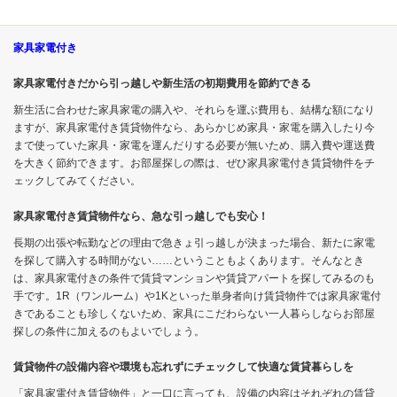
家具家電付き
家具家電付きだから引っ越しや新生活の初期費用を節約できる
新生活に合わせた家具家電の購入や、それらを運ぶ費用も、結構な額になり
ますが、家具家電付き賃貸物件なら、あらかじめ家具・家電を購入したり今
まで使っていた家具・家電を運んだりする必要が無いため、購入費や運送費
を大きく節約できます。お部屋探しの際は、ぜひ家具家電付き賃貸物件をチ
ェックしてみてください。
家具家電付き賃貸物件なら、急な引っ越しでも安心！
長期の出張や転勤などの理由で急きょ引っ越しが決まった場合、新たに家電
を探して購入する時間がない……ということもよくあります。そんなとき
は、家具家電付きの条件で賃貸マンションや賃貸アパートを探してみるのも
手です。1R（ワンルーム）や1Kといった単身者向け賃貸物件では家具家電付
きであることも珍しくないため、家具にこだわらない一人暮らしならお部屋
探しの条件に加えるのもよいでしょう。
賃貸物件の設備内容や環境も忘れずにチェックして快適な賃貸暮らしを
「家具家電付き賃貸物件」と一口に言っても、設備の内容はそれぞれの賃貸