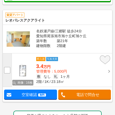
賃貸アパート
レオパレスアクアライト
名鉄瀬戸線/三郷駅 徒歩24分
愛知県尾張旭市旭ケ丘町旭ケ丘
築年数
築21年
建物階数
2階建
即入居
写真充実
3.4
万円
管理費等：5,000円
敷
なし
礼
1ヶ月
2階
1K
23.18㎡
画像 : 16枚
空室確認
電話で問合せ
無料