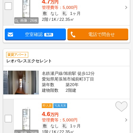
4.7
万円
管理費等：5,000円
敷
なし
礼
1ヶ月
2階
1K
22.35㎡
画像 : 26枚
空室確認
電話で問合せ
無料
賃貸アパート
レオパレスエクセレント
名鉄瀬戸線/旭前駅 徒歩12分
愛知県尾張旭市城前町3丁目
築年数
築20年
建物階数
2階建
即入居
写真充実
4.6
万円
管理費等：5,000円
敷
なし
礼
1ヶ月
1階
1K
22.35㎡