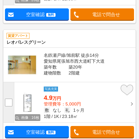
画像 : 26枚
空室確認
電話で問合せ
無料
賃貸アパート
レオパレスグリーン
名鉄瀬戸線/旭前駅 徒歩14分
愛知県尾張旭市西大道町下大道
築年数
築20年
建物階数
2階建
写真充実
4.9
万円
管理費等：5,000円
敷
なし
礼
1ヶ月
1階
1K
23.18㎡
画像 : 16枚
空室確認
電話で問合せ
無料