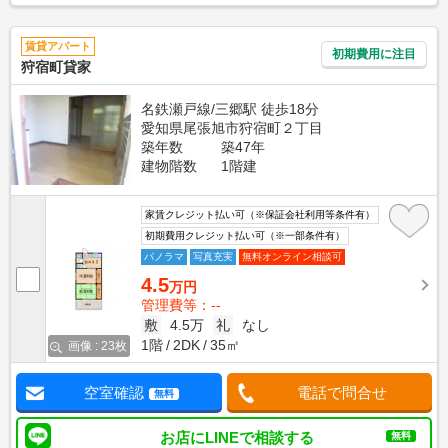
賃貸アパート
初期費用に注目
狩宿町貸家
名鉄瀬戸線/三郷駅 徒歩18分
愛知県尾張旭市狩宿町２丁目
築年数
築47年
建物階数
1階建
家賃クレジット払い可（※保証会社利用等条件有）
初期費用クレジット払い可（※一部条件有）
パノラマ
写真充実
無料オンライン相談可
4.5
万円
管理費等：--
敷
4.5万
礼
なし
1階
2DK
35㎡
画像 : 23枚
空室確認
電話で問合せ
無料
お店にLINEで相談する
無料