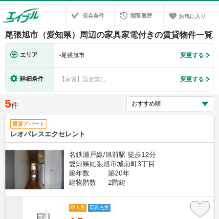
保存条件
閲覧履歴
お気に入り
尾張旭市（愛知県）周辺の家具家電付きの賃貸物件一覧
エリア
-
尾張旭市
変更する
詳細条件
【家賃】設定無し
変更する
5
件
賃貸アパート
レオパレスエクセレント
名鉄瀬戸線/旭前駅 徒歩12分
愛知県尾張旭市城前町3丁目
築年数
築20年
建物階数
2階建
即入居
写真充実