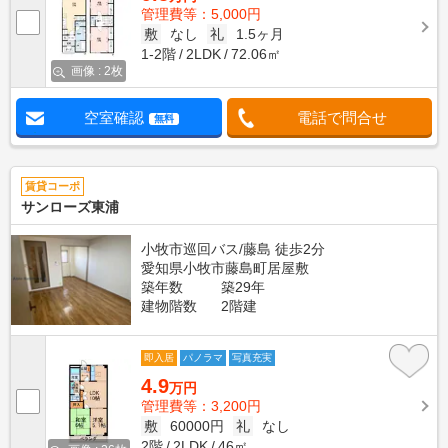
管理費等：5,000円
敷
なし
礼
1.5ヶ月
1-2階
2LDK
72.06㎡
画像 : 2枚
空室確認
電話で問合せ
無料
賃貸コーポ
サンローズ東浦
小牧市巡回バス/藤島 徒歩2分
愛知県小牧市藤島町居屋敷
築年数
築29年
建物階数
2階建
即入居
パノラマ
写真充実
4.9
万円
管理費等：3,200円
敷
60000円
礼
なし
2階
2LDK
46㎡