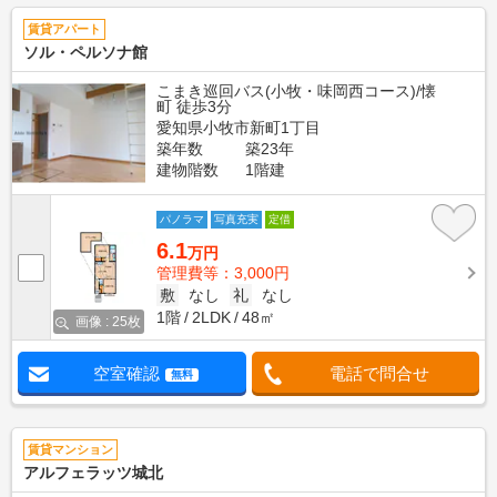
賃貸アパート
ソル・ペルソナ館
こまき巡回バス(小牧・味岡西コース)/懐
町 徒歩3分
愛知県小牧市新町1丁目
築年数
築23年
建物階数
1階建
パノラマ
写真充実
定借
6.1
万円
管理費等：3,000円
敷
なし
礼
なし
1階
2LDK
48㎡
画像 : 25枚
空室確認
電話で問合せ
無料
賃貸マンション
アルフェラッツ城北