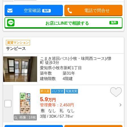
空室確認
電話で問合せ
無料
お店にLINEで相談する
無料
賃貸マンション
サンピース
こまき巡回バス(小牧・味岡西コース)/懐
町 徒歩3分
愛知県小牧市新町1丁目
築年数
築31年
建物階数
4階建
即入居
パノラマ
写真充実
5.9
万円
管理費等：2,450円
敷
なし
礼
なし
3階
3DK
57.78㎡
画像 : 18枚