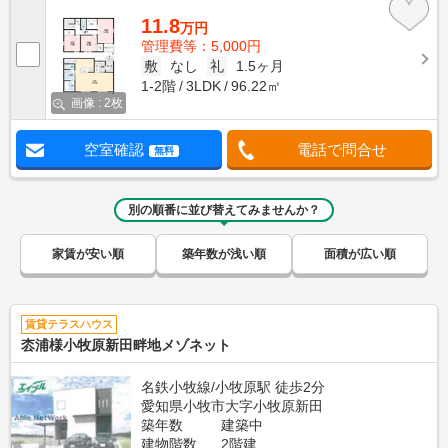
11.8
万円
管理費等：5,000円
敷
なし
礼
1.5ヶ月
1-2階
3LDK
96.22㎡
画像 : 2枚
空室確認
電話で問合せ
無料
別の順番に並び替えてみませんか？
家賃が安い順
築年数が浅い順
面積が広い順
賃貸テラスハウス
枩浦様小牧原新田畔地メゾネット
名鉄小牧線/小牧原駅 徒歩2分
愛知県小牧市大字小牧原新田
築年数
建築中
建物階数
2階建