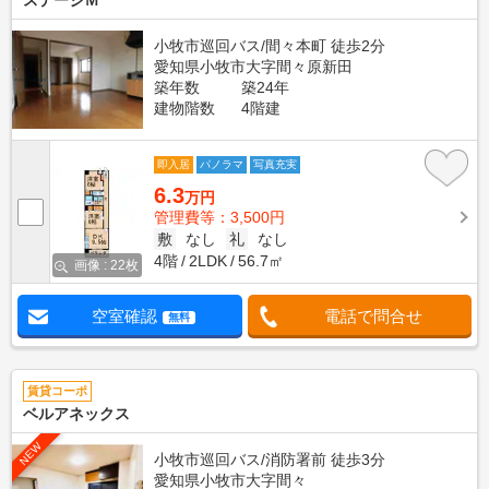
ステージＭ
小牧市巡回バス/間々本町 徒歩2分
愛知県小牧市大字間々原新田
築年数
築24年
建物階数
4階建
即入居
パノラマ
写真充実
6.3
万円
管理費等：3,500円
敷
なし
礼
なし
4階
2LDK
56.7㎡
画像 : 22枚
空室確認
電話で問合せ
無料
賃貸コーポ
ベルアネックス
NEW
小牧市巡回バス/消防署前 徒歩3分
愛知県小牧市大字間々