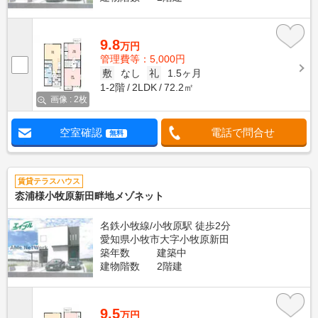
9.8
万円
管理費等：5,000円
敷
なし
礼
1.5ヶ月
1-2階
2LDK
72.2㎡
画像 : 2枚
空室確認
電話で問合せ
無料
賃貸テラスハウス
枩浦様小牧原新田畔地メゾネット
名鉄小牧線/小牧原駅 徒歩2分
愛知県小牧市大字小牧原新田
築年数
建築中
建物階数
2階建
9.5
万円