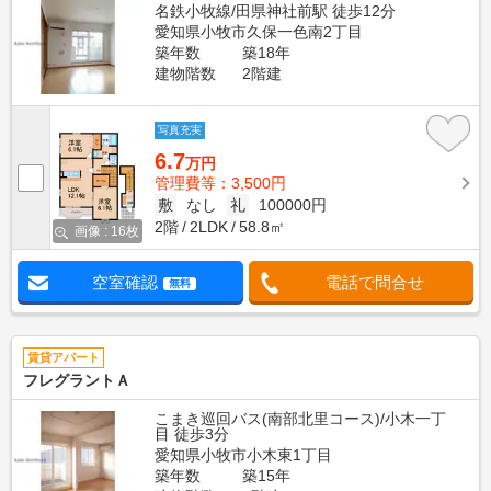
名鉄小牧線/田県神社前駅 徒歩12分
愛知県小牧市久保一色南2丁目
築年数
築18年
建物階数
2階建
写真充実
6.7
万円
管理費等：3,500円
敷
なし
礼
100000円
2階
2LDK
58.8㎡
画像 : 16枚
空室確認
電話で問合せ
無料
賃貸アパート
フレグラントＡ
こまき巡回バス(南部北里コース)/小木一丁
目 徒歩3分
愛知県小牧市小木東1丁目
築年数
築15年