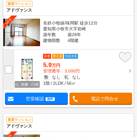
賃貸マンション
アドヴァンス
NEW
名鉄小牧線/味岡駅 徒歩12分
愛知県小牧市大字岩崎
築年数
築28年
建物階数
4階建
新着
即入居
写真充実
5.9
万円
管理費等：3,000円
敷
なし
礼
なし
1階
2LDK
56㎡
画像 : 21枚
空室確認
電話で問合せ
無料
賃貸マンション
アドヴァンス