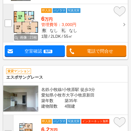
即入居
パノラマ
写真充実
6
万円
管理費等：3,000円
敷
なし
礼
なし
1階
2LDK
55㎡
画像 : 23枚
空室確認
電話で問合せ
無料
賃貸マンション
エスポサングレース
名鉄小牧線/小牧原駅 徒歩3分
愛知県小牧市大字小牧原新田
築年数
築35年
建物階数
4階建
即入居
パノラマ
写真充実
インターネット無料
6.2
万円