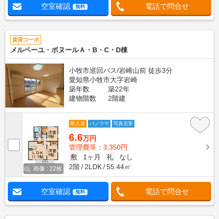
空室確認
電話で問合せ
無料
賃貸コーポ
メルベーユ・ボヌールＡ・B・C・D棟
小牧市巡回バス/岩崎山前 徒歩3分
愛知県小牧市大字岩崎
築年数
築22年
建物階数
2階建
即入居
パノラマ
写真充実
6.6
万円
管理費等：3,350円
敷
1ヶ月
礼
なし
2階
2LDK
55.44㎡
画像 : 22枚
空室確認
電話で問合せ
無料