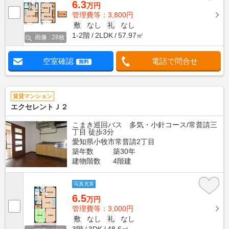
6.3
万円
管理費等：3,800円
敷
なし
礼
なし
1-2階
2LDK
57.97㎡
画像 : 28枚
空室確認
電話で問合せ
無料
賃貸マンション
エクセレントＪ２
こまき巡回バス 多気・小針コース/常普請三
丁目 徒歩3分
愛知県小牧市常普請2丁目
築年数
築30年
建物階数
4階建
写真充実
6.5
万円
管理費等：3,000円
敷
なし
礼
なし
3階
3DK
48.6㎡