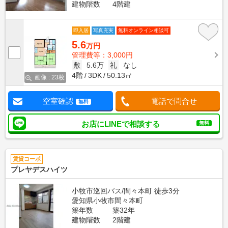
建物階数
4階建
即入居
写真充実
無料オンライン相談可
5.6
万円
管理費等：3,000円
敷
5.6万
礼
なし
4階
3DK
50.13㎡
画像 : 23枚
空室確認
電話で問合せ
無料
お店にLINEで相談する
無料
賃貸コーポ
プレヤデスハイツ
小牧市巡回バス/間々本町 徒歩3分
愛知県小牧市間々本町
築年数
築32年
建物階数
2階建