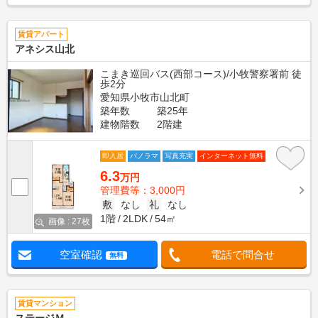
賃貸アパート
アネシス山北
こまき巡回バス(西部コース)/小牧警察署前 徒
歩2分
愛知県小牧市山北町
築年数
築25年
建物階数
2階建
即入居
パノラマ
写真充実
インターネット無料
6.3
万円
管理費等：3,000円
敷
なし
礼
なし
1階
2LDK
54㎡
画像 : 27枚
空室確認
電話で問合せ
無料
賃貸マンション