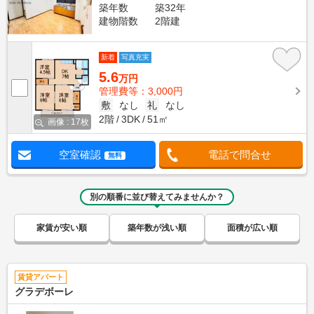
築年数
築32年
建物階数
2階建
新着
写真充実
5.6
万円
管理費等：3,000円
敷
なし
礼
なし
2階
3DK
51㎡
画像 : 17枚
空室確認
電話で問合せ
無料
別の順番に並び替えてみませんか？
家賃が安い順
築年数が浅い順
面積が広い順
賃貸アパート
グラデボーレ