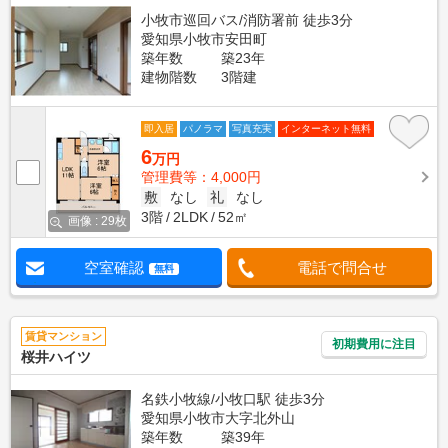
小牧市巡回バス/消防署前 徒歩3分
愛知県小牧市安田町
築年数
築23年
建物階数
3階建
即入居
パノラマ
写真充実
インターネット無料
6
万円
管理費等：4,000円
敷
なし
礼
なし
3階
2LDK
52㎡
画像 : 29枚
空室確認
電話で問合せ
無料
賃貸マンション
初期費用に注目
桜井ハイツ
名鉄小牧線/小牧口駅 徒歩3分
愛知県小牧市大字北外山
築年数
築39年