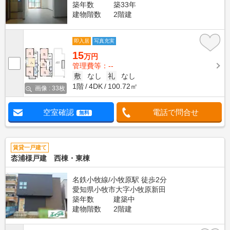
築年数
築33年
建物階数
2階建
即入居
写真充実
15
万円
管理費等：--
敷
なし
礼
なし
1階
4DK
100.72㎡
画像 : 33枚
空室確認
電話で問合せ
無料
賃貸一戸建て
枩浦様戸建 西棟・東棟
名鉄小牧線/小牧原駅 徒歩2分
愛知県小牧市大字小牧原新田
築年数
建築中
建物階数
2階建