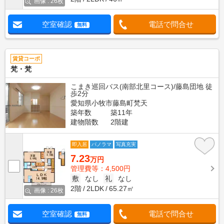
画像 : 26枚
空室確認
電話で問合せ
無料
賃貸コーポ
梵・梵
こまき巡回バス(南部北里コース)/藤島団地 徒
歩2分
愛知県小牧市藤島町梵天
築年数
築11年
建物階数
2階建
即入居
パノラマ
写真充実
7.23
万円
管理費等：4,500円
敷
なし
礼
なし
2階
2LDK
65.27㎡
画像 : 26枚
空室確認
電話で問合せ
無料