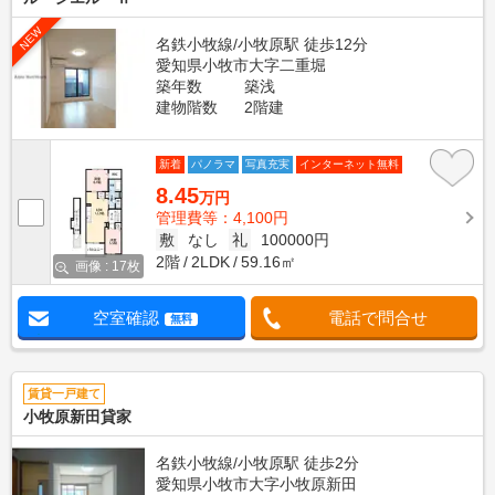
NEW
名鉄小牧線/小牧原駅 徒歩12分
愛知県小牧市大字二重堀
築年数
築浅
建物階数
2階建
新着
パノラマ
写真充実
インターネット無料
8.45
万円
管理費等：4,100円
敷
なし
礼
100000円
2階
2LDK
59.16㎡
画像 : 17枚
空室確認
電話で問合せ
無料
賃貸一戸建て
小牧原新田貸家
名鉄小牧線/小牧原駅 徒歩2分
愛知県小牧市大字小牧原新田