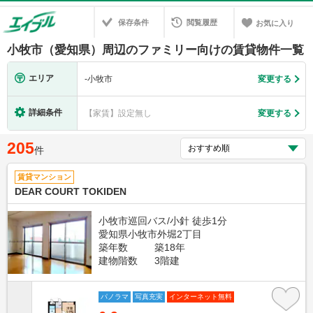
保存条件
閲覧履歴
お気に入り
小牧市（愛知県）周辺のファミリー向けの賃貸物件一覧
エリア
-
小牧市
変更する
詳細条件
【家賃】設定無し
変更する
205
件
賃貸マンション
DEAR COURT TOKIDEN
小牧市巡回バス/小針 徒歩1分
愛知県小牧市外堀2丁目
築年数
築18年
建物階数
3階建
パノラマ
写真充実
インターネット無料