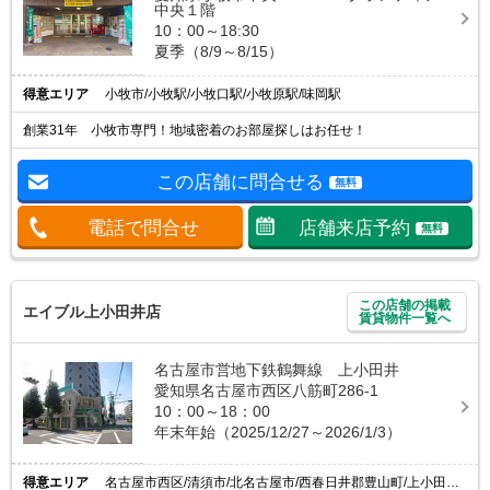
中央１階
10：00～18:30
夏季（8/9～8/15）
得意エリア
小牧市/小牧駅/小牧口駅/小牧原駅/味岡駅
創業31年 小牧市専門！地域密着のお部屋探しはお任せ！
この店舗に問合せる
無料
電話で問合せ
店舗来店予約
無料
この店舗の掲載
エイブル上小田井店
賃貸物件一覧へ
名古屋市営地下鉄鶴舞線 上小田井
愛知県名古屋市西区八筋町286-1
10：00～18：00
年末年始（2025/12/27～2026/1/3）
得意エリア
名古屋市西区/清須市/北名古屋市/西春日井郡豊山町/上小田井駅