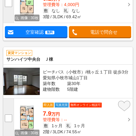
管理費等：4,000円
敷
なし
礼
なし
3階
3LDK
69.42㎡
画像 : 30枚
空室確認
電話で問合せ
無料
賃貸マンション
サンハイツ中央台 Ｊ棟
ピーチバス（小牧市）/桃ヶ丘１丁目 徒歩3分
愛知県小牧市城山1丁目
築年数
築30年
建物階数
5階建
即入居
写真充実
無料オンライン相談可
7.9
万円
管理費等：--
敷
1ヶ月
礼
1ヶ月
2階
3LDK
74.55㎡
画像 : 30枚