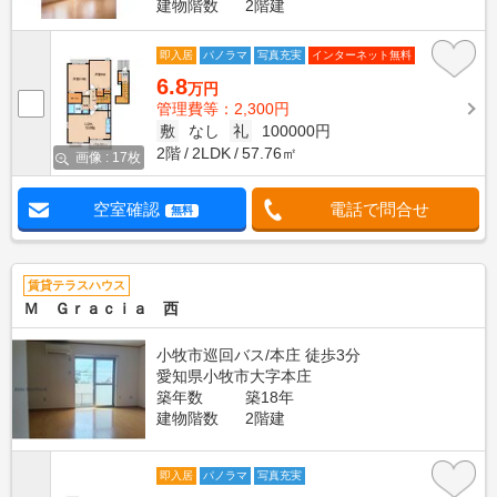
建物階数
2階建
即入居
パノラマ
写真充実
インターネット無料
6.8
万円
管理費等：2,300円
敷
なし
礼
100000円
2階
2LDK
57.76㎡
画像 : 17枚
空室確認
電話で問合せ
無料
賃貸テラスハウス
Ｍ Ｇｒａｃｉａ 西
小牧市巡回バス/本庄 徒歩3分
愛知県小牧市大字本庄
築年数
築18年
建物階数
2階建
即入居
パノラマ
写真充実