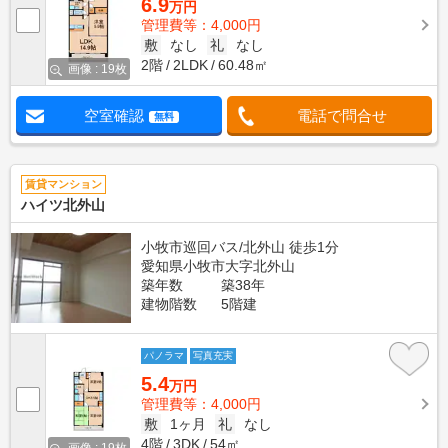
6.9
万円
管理費等：4,000円
敷
なし
礼
なし
2階
2LDK
60.48㎡
画像 : 19枚
空室確認
電話で問合せ
無料
賃貸マンション
ハイツ北外山
小牧市巡回バス/北外山 徒歩1分
愛知県小牧市大字北外山
築年数
築38年
建物階数
5階建
パノラマ
写真充実
5.4
万円
管理費等：4,000円
敷
1ヶ月
礼
なし
4階
3DK
54㎡