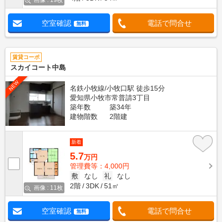
画像 : 19枚
空室確認
電話で問合せ
無料
賃貸コーポ
スカイコート中島
NEW
名鉄小牧線/小牧口駅 徒歩15分
愛知県小牧市常普請3丁目
築年数
築34年
建物階数
2階建
新着
5.7
万円
管理費等：4,000円
敷
なし
礼
なし
2階
3DK
51㎡
画像 : 11枚
空室確認
電話で問合せ
無料