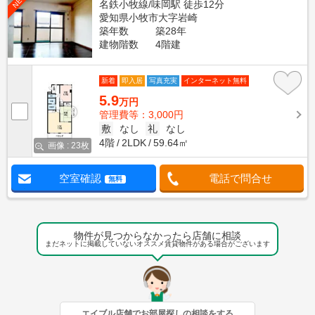
NEW
名鉄小牧線/味岡駅 徒歩12分
愛知県小牧市大字岩崎
築年数
築28年
建物階数
4階建
新着
即入居
写真充実
インターネット無料
5.9
万円
管理費等：3,000円
敷
なし
礼
なし
4階
2LDK
59.64㎡
画像 : 23枚
空室確認
電話で問合せ
無料
物件が見つからなかったら店舗に相談
まだネットに掲載していないオススメ賃貸物件がある場合がございます
エイブル店舗でお部屋探しの相談をする