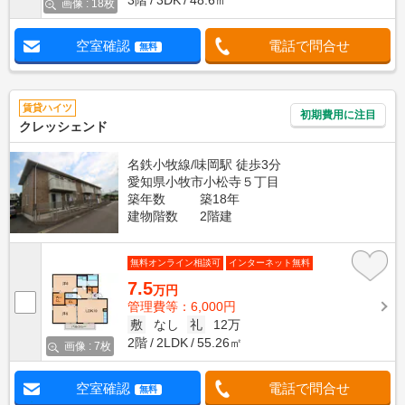
画像 : 18枚
空室確認
電話で問合せ
無料
賃貸ハイツ
初期費用に注目
クレッシェンド
名鉄小牧線/味岡駅 徒歩3分
愛知県小牧市小松寺５丁目
築年数
築18年
建物階数
2階建
無料オンライン相談可
インターネット無料
7.5
万円
管理費等：6,000円
敷
なし
礼
12万
2階
2LDK
55.26㎡
画像 : 7枚
空室確認
電話で問合せ
無料