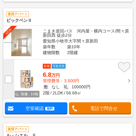
賃貸アパート
ビックベンⅡ
NEW
こまき巡回バス 河内屋・横内コース/間々原
新田西 徒歩2分
愛知県小牧市大字間々原新田
築年数
築10年
建物階数
2階建
新着
写真充実
6.8
万円
管理費等：3,500円
敷
なし
礼
100000円
2階
2LDK
56.68㎡
画像 : 14枚
空室確認
電話で問合せ
無料
賃貸アパート
ル・シエル Ⅱ