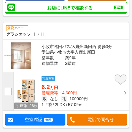
お店にLINEで相談する
無料
賃貸アパート
グラシオッソ Ⅰ・Ⅱ
小牧市巡回バス/入鹿出新田西 徒歩3分
愛知県小牧市大字入鹿出新田
築年数
築9年
建物階数
2階建
写真充実
6.2
万円
管理費等：4,600円
敷
なし
礼
100000円
1-2階
2LDK
57.09㎡
画像 : 18枚
空室確認
電話で問合せ
無料