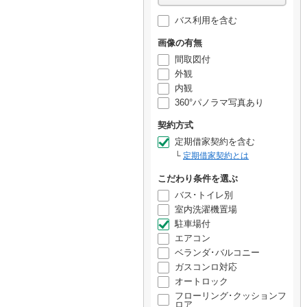
バス利用を含む
画像の有無
間取図付
外観
内観
360°パノラマ写真あり
契約方式
定期借家契約を含む
定期借家契約とは
こだわり条件を選ぶ
バス･トイレ別
室内洗濯機置場
駐車場付
エアコン
ベランダ･バルコニー
ガスコンロ対応
オートロック
フローリング･クッションフ
ロア