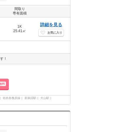
間取り
専有面積
詳細を見る
1K
25.41㎡
お気に入り
です！
無料
名鉄各務原線
新鵜沼駅
犬山駅