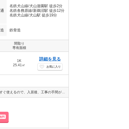
名鉄犬山線/犬山遊園駅 徒歩2分
交通
名鉄各務原線/新鵜沼駅 徒歩12分
名鉄犬山線/犬山駅 徒歩19分
構造
鉄骨造
間取り
専有面積
詳細を見る
1K
25.41㎡
お気に入り
今の時代に嬉しい、インターネット無料物件（CCネット１ギガ）！！すぐ使えるので、入居後、工事の手間がかかりません（＾＾）/
無料