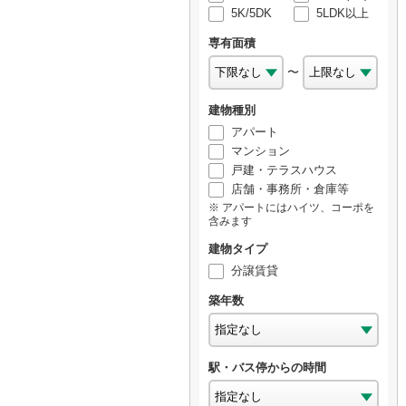
5K/5DK
5LDK以上
専有面積
〜
建物種別
アパート
マンション
戸建・テラスハウス
店舗・事務所・倉庫等
アパートにはハイツ、コーポを
含みます
建物タイプ
分譲賃貸
築年数
駅・バス停からの時間