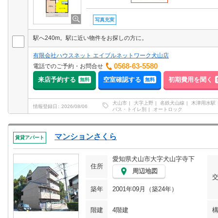
写真充実
駅へ240m。駅に近い物件をお探しの方に。
有限会社ハウスネット エイブルネットワーク犬山店
0568-63-5580
電話でのご予約・お問合せ
来店予約する
空室確認する
初期費用を聞く
無料
無料
犬山市
大字上野
名鉄犬山線
木津用水駅
情報登録日
2026/08/06
バス・トイレ別
オートロック
マンションさくら
賃貸アパート
愛知県犬山市大字犬山字寺下
住所
周辺地図
築年
2001年09月（築24年）
階建
4階建