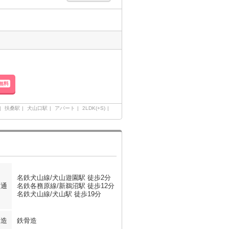
無料
扶桑駅
犬山口駅
アパート
2LDK(+S)
名鉄犬山線/犬山遊園駅 徒歩2分
交通
名鉄各務原線/新鵜沼駅 徒歩12分
名鉄犬山線/犬山駅 徒歩19分
構造
鉄骨造