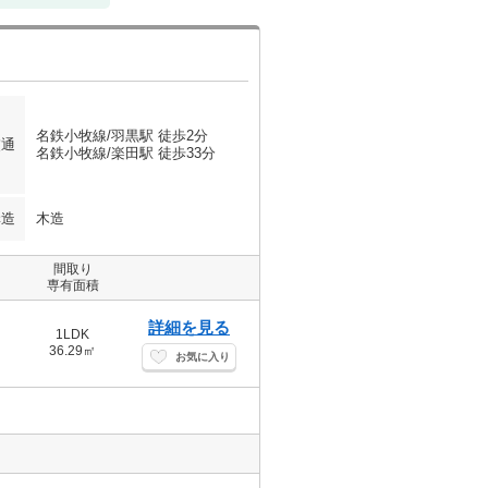
名鉄小牧線/羽黒駅 徒歩2分
交通
名鉄小牧線/楽田駅 徒歩33分
構造
木造
間取り
専有面積
詳細を見る
1LDK
36.29㎡
お気に入り