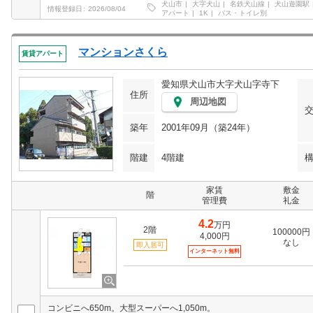
犬山市
大字犬山
名鉄犬山線
犬山遊園駅
情報登録日
2026/08/04
アパート
1K
バス・トイレ別
マンションさくら
賃貸アパート
愛知県犬山市大字犬山字寺下
住所
周辺地図
築年
2001年09月（築24年）
階建
4階建
家賃
敷金
階
管理費
礼金
4.2
万円
2階
100000円
4,000円
なし
即入居可
インターネット無料
コンビニへ650m。大型スーパーへ1,050m。