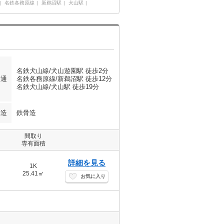
名鉄各務原線
新鵜沼駅
犬山駅
名鉄犬山線/犬山遊園駅 徒歩2分
交通
名鉄各務原線/新鵜沼駅 徒歩12分
名鉄犬山線/犬山駅 徒歩19分
構造
鉄骨造
間取り
専有面積
詳細を見る
1K
25.41㎡
お気に入り