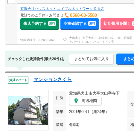
有限会社ハウスネット エイブルネットワーク犬山店
0568-63-5580
電話でのご予約・お問合せ
来店予約する
空室確認する
初期費用を聞く
無料
無料
犬山市
大字犬山
名鉄犬山線
犬山遊園駅
情報登録日
2026/08/04
アパート
1K
バス・トイレ別
まとめてお気に入り
まと
チェックした賃貸物件(最大20件)を
マンションさくら
賃貸アパート
愛知県犬山市大字犬山字寺下
住所
周辺地図
築年
2001年09月（築24年）
階建
4階建