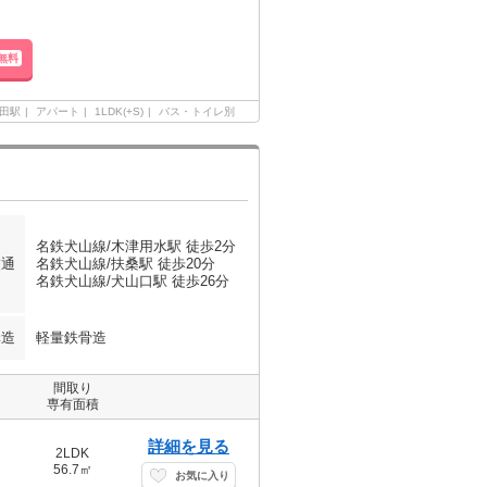
無料
田駅
アパート
1LDK(+S)
バス・トイレ別
名鉄犬山線/木津用水駅 徒歩2分
交通
名鉄犬山線/扶桑駅 徒歩20分
名鉄犬山線/犬山口駅 徒歩26分
構造
軽量鉄骨造
間取り
専有面積
詳細を見る
2LDK
56.7㎡
お気に入り