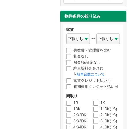
物件条件の絞り込み
家賃
〜
共益費・管理費を含む
礼金なし
敷金/保証金なし
駐車場料金を含む
駐車台数について
家賃クレジット払い可
初期費用クレジット払い可
間取り
1R
1K
1DK
1LDK(+S)
2K/2DK
2LDK(+S)
3K/3DK
3LDK(+S)
4K/4DK
4LDK(+S)