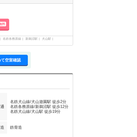
無料
名鉄各務原線
新鵜沼駅
犬山駅
めて空室確認
名鉄犬山線/犬山遊園駅 徒歩2分
交通
名鉄各務原線/新鵜沼駅 徒歩12分
名鉄犬山線/犬山駅 徒歩19分
構造
鉄骨造