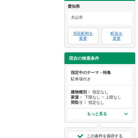
愛知県
犬山市
市区町村を
町名を
変更
変更
現在の検索条件
指定中のテーマ・特集
駐車場付き
建物種別
指定なし
家賃
下限なし ~ 上限なし
間取り
指定なし
もっと見る
この条件を保存する