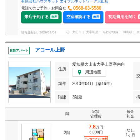
有限会社ハウスネット エイブルネットワーク犬山店
0568-63-5580
電話でのご予約・お問合せ
来店予約する
空室確認する
初期費用を聞く
無料
無料
犬山市
大字羽黒
名鉄小牧線
羽黒駅
楽
情報登録日
2026/08/04
アコール上野
賃貸アパート
愛知県犬山市大字上野字南向
住所
周辺地図
築年
2010年04月（築16年）
階建
3階建
家賃
敷金
階
管理費
礼金
7.8
万円
なし
6,000円
2階
1ヶ月
インターネット無料