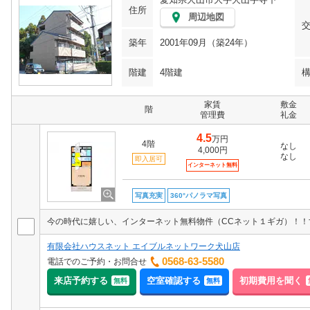
住所
周辺地図
築年
2001年09月（築24年）
階建
4階建
家賃
敷金
階
管理費
礼金
4.5
万円
4階
なし
4,000円
なし
即入居可
インターネット無料
写真充実
360°パノラマ写真
有限会社ハウスネット エイブルネットワーク犬山店
0568-63-5580
電話でのご予約・お問合せ
来店予約する
空室確認する
初期費用を聞く
無料
無料