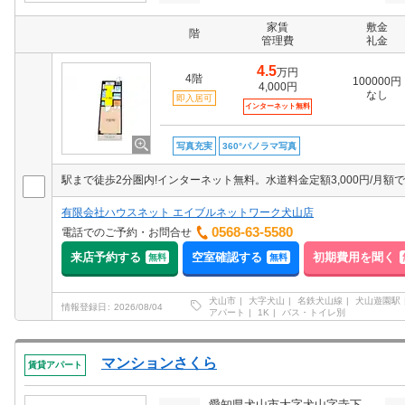
家賃
敷金
階
管理費
礼金
4.5
万円
4階
100000円
4,000円
なし
即入居可
インターネット無料
写真充実
360°パノラマ写真
駅まで徒歩2分圏内!インターネット無料。水道料金定額3,000円/月額
有限会社ハウスネット エイブルネットワーク犬山店
0568-63-5580
電話でのご予約・お問合せ
来店予約する
空室確認する
初期費用を聞く
無料
無料
犬山市
大字犬山
名鉄犬山線
犬山遊園駅
情報登録日
2026/08/04
アパート
1K
バス・トイレ別
マンションさくら
賃貸アパート
愛知県犬山市大字犬山字寺下