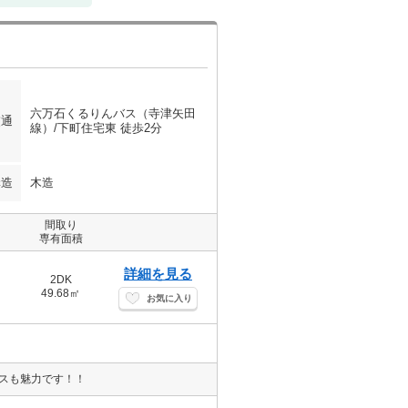
六万石くるりんバス（寺津矢田
交通
線）/下町住宅東 徒歩2分
構造
木造
間取り
専有面積
詳細を見る
2DK
49.68㎡
お気に入り
ースも魅力です！！