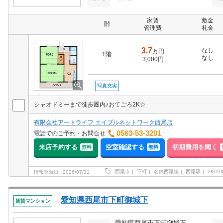
家賃
敷金
階
管理費
礼金
3.7
なし
万円
1階
なし
3,000円
写真充実
シャオドミーまで徒歩圏内♪おてごろ2K☆
有限会社アートライフ エイブルネットワーク西尾店
0563-53-3201
電話でのご予約・お問合せ
来店予約する
空室確認する
初期費用を聞く
無料
無料
西尾市
下町
名鉄西尾線
西尾駅
2K/2D
情報登録日
2026/07/31
愛知県西尾市下町御城下
賃貸マンション
愛知県西尾市下町御城下