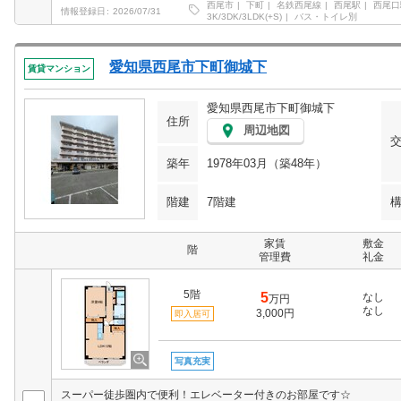
西尾市
下町
名鉄西尾線
西尾駅
西尾口
情報登録日
2026/07/31
3K/3DK/3LDK(+S)
バス・トイレ別
愛知県西尾市下町御城下
賃貸マンション
愛知県西尾市下町御城下
住所
周辺地図
築年
1978年03月（築48年）
階建
7階建
家賃
敷金
階
管理費
礼金
5階
5
なし
万円
なし
3,000円
即入居可
写真充実
スーパー徒歩圏内で便利！エレベーター付きのお部屋です☆