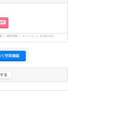
無料
駅
桜町前駅
マンション
1LDK(+S)
めて空室確認
する