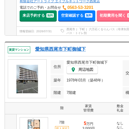
有限会社アートライフ エイブルネットワーク西尾店
0563-53-3201
電話でのご予約・お問合せ
来店予約する
空室確認する
初期費用を聞く
無料
無料
西尾市
下町
六万石くるりんバス（寺津矢
情報登録日
2026/07/31
バス・トイレ別
愛知県西尾市下町御城下
賃貸マンション
愛知県西尾市下町御城下
住所
周辺地図
築年
1978年03月（築48年）
階建
7階建
家賃
敷金
階
管理費
礼金
7階
5
なし
万円
なし
3,000円
即入居可