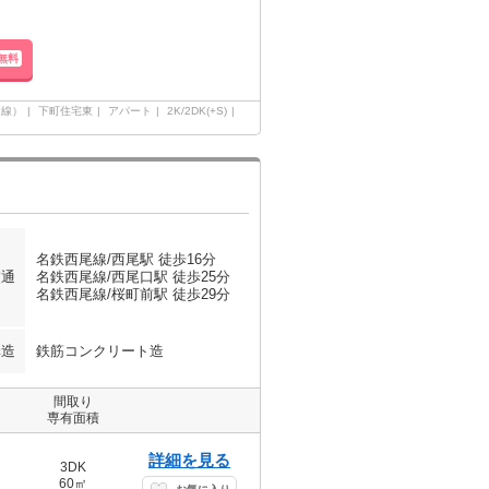
無料
田線）
下町住宅東
アパート
2K/2DK(+S)
名鉄西尾線/西尾駅 徒歩16分
交通
名鉄西尾線/西尾口駅 徒歩25分
名鉄西尾線/桜町前駅 徒歩29分
構造
鉄筋コンクリート造
間取り
専有面積
詳細を見る
3DK
60㎡