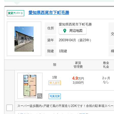
愛知県西尾市下町毛勝
賃貸アパート
愛知県西尾市下町毛勝
住所
周辺地図
築年
2003年04月（築23年）
階建
1階建
家賃
敷金
階
管理費
礼金
1階
4.9
2ヶ月
万円
なし
3,000円
即入居可
写真充実
スーパー徒歩圏内♪戸建て風の平屋造り2DKです！余裕の駐車場スペ