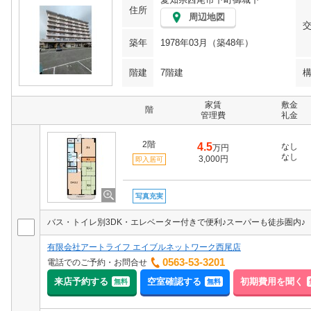
住所
周辺地図
築年
1978年03月（築48年）
階建
7階建
家賃
敷金
階
管理費
礼金
2階
4.5
なし
万円
なし
3,000円
即入居可
写真充実
バス・トイレ別3DK・エレベーター付きで便利♪スーパーも徒歩圏内♪
有限会社アートライフ エイブルネットワーク西尾店
0563-53-3201
電話でのご予約・お問合せ
来店予約する
空室確認する
初期費用を聞く
無料
無料