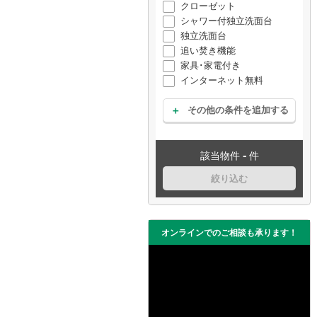
クローゼット
シャワー付独立洗面台
独立洗面台
追い焚き機能
家具･家電付き
インターネット無料
その他の条件を追加する
-
該当物件
件
絞り込む
オンラインでのご相談も承ります！