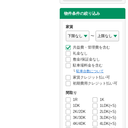
物件条件の絞り込み
家賃
〜
共益費・管理費を含む
礼金なし
敷金/保証金なし
駐車場料金を含む
駐車台数について
家賃クレジット払い可
初期費用クレジット払い可
間取り
1R
1K
1DK
1LDK(+S)
2K/2DK
2LDK(+S)
3K/3DK
3LDK(+S)
4K/4DK
4LDK(+S)