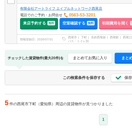
有限会社アートライフ エイブルネットワーク西尾店
0563-53-3201
電話でのご予約・お問合せ
来店予約する
空室確認する
初期費用を聞く
無料
無料
西尾市
下町
名鉄西尾線
西尾駅
西尾口
情報登録日
2026/07/31
バス・トイレ別
まとめてお気に入り
まと
チェックした賃貸物件(最大20件)を
保存
この検索条件を保存する
5
件の西尾市下町（愛知県）周辺の賃貸物件が見つかりました
1