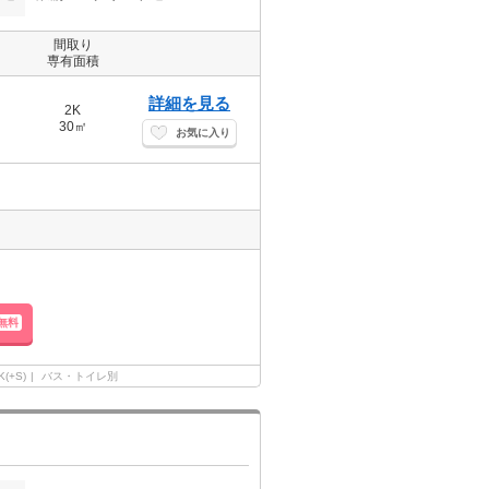
間取り
専有面積
詳細を見る
2K
30㎡
お気に入り
無料
K(+S)
バス・トイレ別