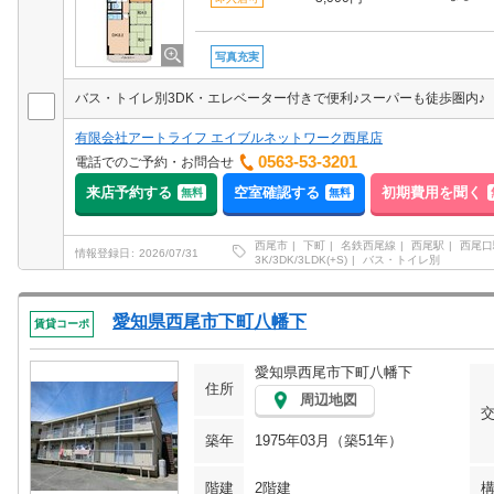
写真充実
バス・トイレ別3DK・エレベーター付きで便利♪スーパーも徒歩圏内♪
有限会社アートライフ エイブルネットワーク西尾店
0563-53-3201
電話でのご予約・お問合せ
来店予約する
空室確認する
初期費用を聞く
無料
無料
西尾市
下町
名鉄西尾線
西尾駅
西尾口
情報登録日
2026/07/31
3K/3DK/3LDK(+S)
バス・トイレ別
愛知県西尾市下町八幡下
賃貸コーポ
愛知県西尾市下町八幡下
住所
周辺地図
築年
1975年03月（築51年）
階建
2階建