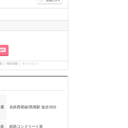
お気に入り
無料
駅
桜町前駅
マンション
交通
名鉄西尾線/西尾駅 徒歩16分
構造
鉄筋コンクリート造