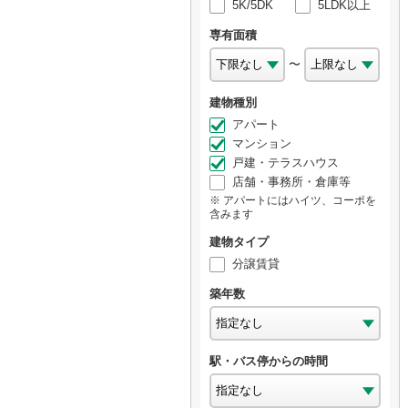
5K/5DK
5LDK以上
専有面積
〜
建物種別
アパート
マンション
戸建・テラスハウス
店舗・事務所・倉庫等
アパートにはハイツ、コーポを
含みます
建物タイプ
分譲賃貸
築年数
駅・バス停からの時間