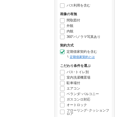
バス利用を含む
画像の有無
間取図付
外観
内観
360°パノラマ写真あり
契約方式
定期借家契約を含む
定期借家契約とは
こだわり条件を選ぶ
バス･トイレ別
室内洗濯機置場
駐車場付
エアコン
ベランダ･バルコニー
ガスコンロ対応
オートロック
フローリング･クッションフ
ロア