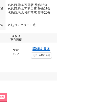
名鉄西尾線/西尾駅 徒歩16分
交通
名鉄西尾線/西尾口駅 徒歩25分
名鉄西尾線/桜町前駅 徒歩29分
構造
鉄筋コンクリート造
間取り
専有面積
詳細を見る
3DK
60㎡
お気に入り
無料