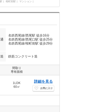
駅
桜町前駅
マンション
名鉄西尾線/西尾駅 徒歩16分
交通
名鉄西尾線/西尾口駅 徒歩25分
名鉄西尾線/桜町前駅 徒歩29分
構造
鉄筋コンクリート造
間取り
専有面積
詳細を見る
1LDK
60㎡
お気に入り