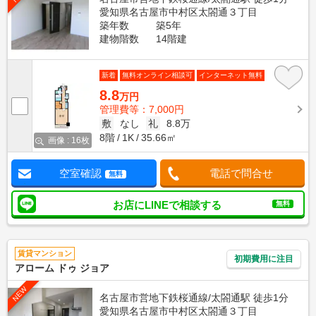
愛知県名古屋市中村区太閤通３丁目
築年数
築5年
建物階数
14階建
新着
無料オンライン相談可
インターネット無料
8.8
万円
管理費等：7,000円
敷
なし
礼
8.8万
8階
1K
35.66㎡
画像 : 16枚
空室確認
電話で問合せ
無料
お店にLINEで相談する
無料
賃貸マンション
初期費用に注目
アローム ドゥ ジョア
NEW
名古屋市営地下鉄桜通線/太閤通駅 徒歩1分
愛知県名古屋市中村区太閤通３丁目