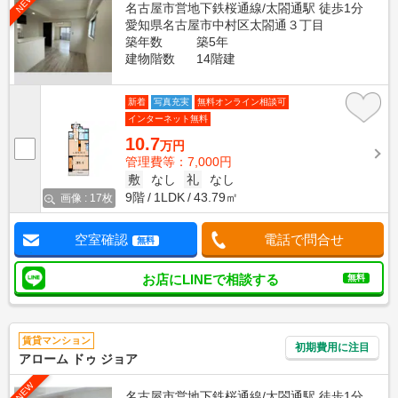
NEW
名古屋市営地下鉄桜通線/太閤通駅 徒歩1分
愛知県名古屋市中村区太閤通３丁目
築年数
築5年
建物階数
14階建
新着
写真充実
無料オンライン相談可
インターネット無料
10.7
万円
管理費等：7,000円
敷
なし
礼
なし
9階
1LDK
43.79㎡
画像 : 17枚
空室確認
電話で問合せ
無料
お店にLINEで相談する
無料
賃貸マンション
初期費用に注目
アローム ドゥ ジョア
NEW
名古屋市営地下鉄桜通線/太閤通駅 徒歩1分