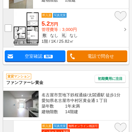
建物階数
2階建
即入居
写真充実
5.2
万円
管理費等：3,000円
敷
なし
礼
なし
1階
1K
25.82㎡
画像 : 28枚
空室確認
電話で問合せ
無料
賃貸マンション
初期費用に注目
ファンファーレ黄金
名古屋市営地下鉄桜通線/太閤通駅 徒歩1分
愛知県名古屋市中村区黄金通１丁目
築年数
1年未満
建物階数
14階建
即入居
写真充実
無料オンライン相談可
インターネット無料