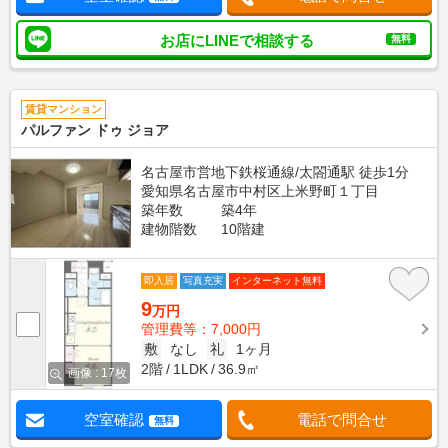
お店にLINEで相談する
無料
賃貸マンション
パルファン ドゥ ジョア
名古屋市営地下鉄桜通線/太閤通駅 徒歩1分
愛知県名古屋市中村区上米野町１丁目
築年数
築4年
建物階数
10階建
即入居
写真充実
インターネット無料
9
万円
管理費等：7,000円
敷
なし
礼
1ヶ月
2階
1LDK
36.9㎡
画像 : 17枚
空室確認
電話で問合せ
無料