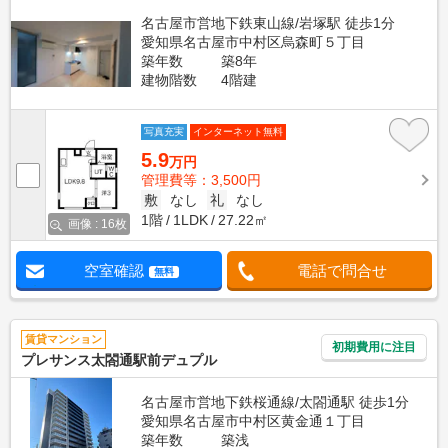
名古屋市営地下鉄東山線/岩塚駅 徒歩1分
愛知県名古屋市中村区烏森町５丁目
築年数
築8年
建物階数
4階建
写真充実
インターネット無料
5.9
万円
管理費等：3,500円
敷
なし
礼
なし
1階
1LDK
27.22㎡
画像 : 16枚
空室確認
電話で問合せ
無料
賃貸マンション
初期費用に注目
プレサンス太閤通駅前デュプル
名古屋市営地下鉄桜通線/太閤通駅 徒歩1分
愛知県名古屋市中村区黄金通１丁目
築年数
築浅