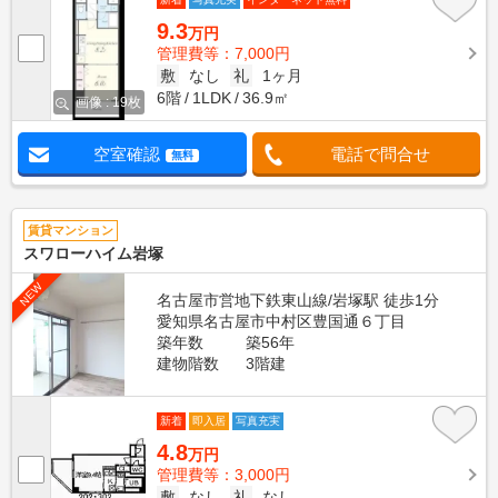
9.3
万円
管理費等：7,000円
敷
なし
礼
1ヶ月
6階
1LDK
36.9㎡
画像 : 19枚
空室確認
電話で問合せ
無料
賃貸マンション
スワローハイム岩塚
NEW
名古屋市営地下鉄東山線/岩塚駅 徒歩1分
愛知県名古屋市中村区豊国通６丁目
築年数
築56年
建物階数
3階建
新着
即入居
写真充実
4.8
万円
管理費等：3,000円
敷
なし
礼
なし