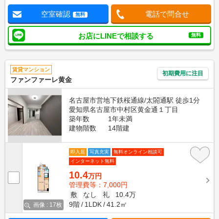
空室確認
電話で問合せ
無料
お店にLINEで相談する
無料
賃貸マンション
初期費用に注目
ファンファーレ黄金
名古屋市営地下鉄桜通線/太閤通駅 徒歩1分
愛知県名古屋市中村区黄金通１丁目
築年数
1年未満
建物階数
14階建
即入居
写真充実
無料オンライン相談可
インターネット無料
10.4
万円
管理費等：7,000円
敷
なし
礼
10.4万
9階
1LDK
41.2㎡
画像 : 17枚