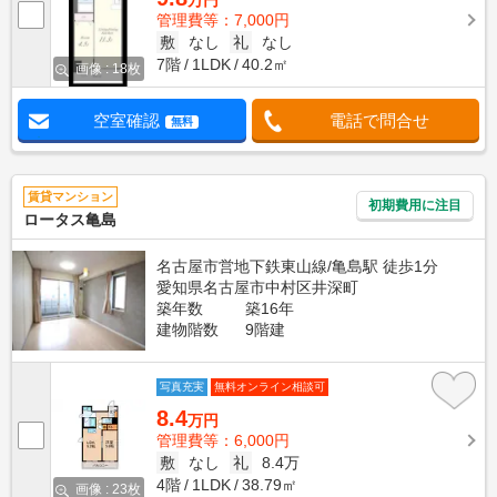
万円
管理費等：7,000円
敷
なし
礼
なし
7階
1LDK
40.2㎡
画像 : 18枚
空室確認
電話で問合せ
無料
賃貸マンション
初期費用に注目
ロータス亀島
名古屋市営地下鉄東山線/亀島駅 徒歩1分
愛知県名古屋市中村区井深町
築年数
築16年
建物階数
9階建
写真充実
無料オンライン相談可
8.4
万円
管理費等：6,000円
敷
なし
礼
8.4万
4階
1LDK
38.79㎡
画像 : 23枚