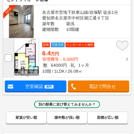
NEW
名古屋市営地下鉄東山線/岩塚駅 徒歩1分
愛知県名古屋市中村区畑江通９丁目
築年数
築浅
建物階数
10階建
新着
写真充実
インターネット無料
6.4
万円
管理費等：6,000円
敷
64000円
礼
1ヶ月
10階
1LDK
26.08㎡
画像 : 19枚
空室確認
電話で問合せ
無料
別の順番に並び替えてみませんか？
家賃が安い順
築年数が浅い順
面積が広い順