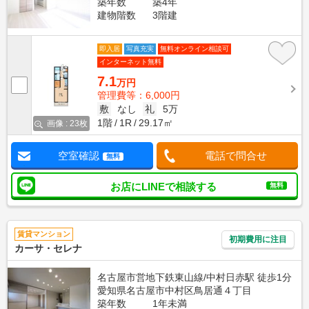
築年数
築4年
建物階数
3階建
即入居
写真充実
無料オンライン相談可
インターネット無料
7.1
万円
管理費等：6,000円
敷
なし
礼
5万
1階
1R
29.17㎡
画像 : 23枚
空室確認
電話で問合せ
無料
お店にLINEで相談する
無料
賃貸マンション
初期費用に注目
カーサ・セレナ
名古屋市営地下鉄東山線/中村日赤駅 徒歩1分
愛知県名古屋市中村区鳥居通４丁目
築年数
1年未満