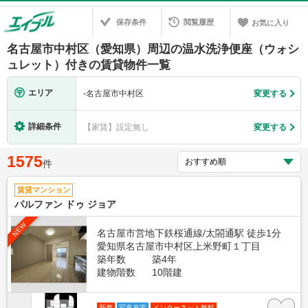
保存条件
閲覧履歴
お気に入り
名古屋市中村区（愛知県）周辺の温水洗浄便座（ウォシ
ュレット）付きの賃貸物件一覧
エリア
-
名古屋市中村区
変更する
詳細条件
【家賃】設定無し
変更する
1575
件
賃貸マンション
パルファン ドゥ ジョア
NEW
名古屋市営地下鉄桜通線/太閤通駅 徒歩1分
愛知県名古屋市中村区上米野町１丁目
築年数
築4年
建物階数
10階建
新着
写真充実
インターネット無料