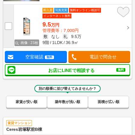
即入居
写真充実
無料オンライン相談可
インターネット無料
9.5
万円
管理費等：7,000円
敷
なし
礼
9.5万
9階
1LDK
36.9㎡
画像 : 23枚
空室確認
電話で問合せ
無料
お店にLINEで相談する
無料
別の順番に並び替えてみませんか？
家賃が安い順
築年数が浅い順
面積が広い順
賃貸マンション
Ceres岩塚駅前B棟