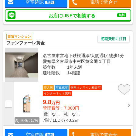
空室確認
電話で問合せ
無料
お店にLINEで相談する
無料
賃貸マンション
初期費用に注目
ファンファーレ黄金
名古屋市営地下鉄桜通線/太閤通駅 徒歩1分
愛知県名古屋市中村区黄金通１丁目
築年数
1年未満
建物階数
14階建
即入居
写真充実
無料オンライン相談可
インターネット無料
9.8
万円
管理費等：7,000円
敷
なし
礼
なし
7階
1LDK
40.2㎡
画像 : 17枚
空室確認
電話で問合せ
無料