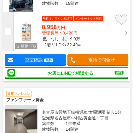
建物階数
15階建
無料オンライン相談可
インターネット無料
8.958
万円
管理費等：9,420円
敷
なし
礼
9.9万
12階
1LDK
32.49㎡
画像 : 7枚
空室確認
電話で問合せ
無料
お店にLINEで相談する
無料
賃貸マンション
ファンファーレ黄金
名古屋市営地下鉄桜通線/太閤通駅 徒歩1分
愛知県名古屋市中村区黄金通１丁目
築年数
1年未満
建物階数
14階建