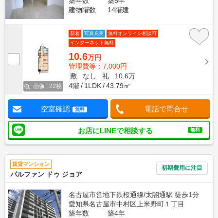
築年数
築5年
建物階数
14階建
新着
写真充実
無料オンライン相談可
インターネット無料
10.6
万円
管理費等：7,000円
敷
なし
礼
10.6万
4階
1LDK
43.79㎡
画像 : 22枚
空室確認
電話で問合せ
無料
お店にLINEで相談する
無料
賃貸マンション
初期費用に注目
パルファン ドゥ ジョア
名古屋市営地下鉄桜通線/太閤通駅 徒歩1分
愛知県名古屋市中村区上米野町１丁目
築年数
築4年