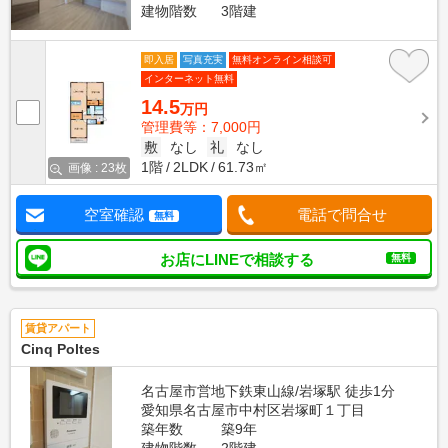
建物階数
3階建
即入居
写真充実
無料オンライン相談可
インターネット無料
14.5
万円
管理費等：7,000円
敷
なし
礼
なし
1階
2LDK
61.73㎡
画像 : 23枚
空室確認
電話で問合せ
無料
お店にLINEで相談する
無料
賃貸アパート
Cinq Poltes
名古屋市営地下鉄東山線/岩塚駅 徒歩1分
愛知県名古屋市中村区岩塚町１丁目
築年数
築9年