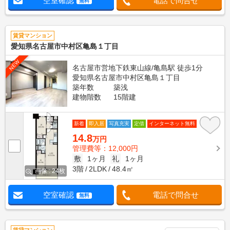
空室確認
電話で問合せ
無料
賃貸マンション
愛知県名古屋市中村区亀島１丁目
NEW
名古屋市営地下鉄東山線/亀島駅 徒歩1分
愛知県名古屋市中村区亀島１丁目
築年数
築浅
建物階数
15階建
新着
即入居
写真充実
定借
インターネット無料
14.8
万円
管理費等：12,000円
敷
1ヶ月
礼
1ヶ月
3階
2LDK
48.4㎡
画像 : 24枚
空室確認
電話で問合せ
無料