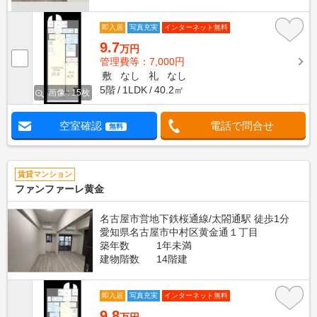
即入居
写真充実
インターネット無料
9.7
万円
管理費等：7,000円
敷
なし
礼
なし
5階
1LDK
40.2㎡
画像 : 15枚
空室確認
電話で問合せ
無料
賃貸マンション
ファンファーレ黄金
名古屋市営地下鉄桜通線/太閤通駅 徒歩1分
愛知県名古屋市中村区黄金通１丁目
築年数
1年未満
建物階数
14階建
即入居
写真充実
インターネット無料
9.8