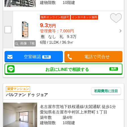
建物階数
10階建
無料オンライン相談可
インターネット無料
9.3
万円
管理費等：7,000円
敷
なし
礼
9.3万
6階
1LDK
36.9㎡
画像 : 7枚
空室確認
電話で問合せ
無料
お店にLINEで相談する
無料
賃貸マンション
初期費用に注目
パルファン ドゥ ジョア
名古屋市営地下鉄桜通線/太閤通駅 徒歩1分
愛知県名古屋市中村区上米野町１丁目
築年数
築4年
建物階数
10階建