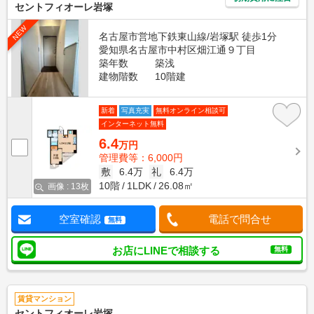
セントフィオーレ岩塚
NEW
名古屋市営地下鉄東山線/岩塚駅 徒歩1分
愛知県名古屋市中村区畑江通９丁目
築年数
築浅
建物階数
10階建
新着
写真充実
無料オンライン相談可
インターネット無料
6.4
万円
管理費等：6,000円
敷
6.4万
礼
6.4万
10階
1LDK
26.08㎡
画像 : 13枚
空室確認
電話で問合せ
無料
お店にLINEで相談する
無料
賃貸マンション
セントフィオーレ岩塚