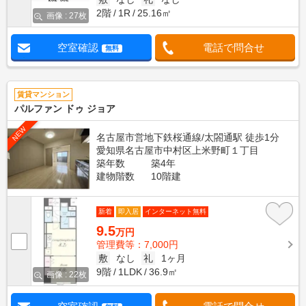
2階
1R
25.16㎡
画像 : 27枚
空室確認
電話で問合せ
無料
賃貸マンション
パルファン ドゥ ジョア
NEW
名古屋市営地下鉄桜通線/太閤通駅 徒歩1分
愛知県名古屋市中村区上米野町１丁目
築年数
築4年
建物階数
10階建
新着
即入居
インターネット無料
9.5
万円
管理費等：7,000円
敷
なし
礼
1ヶ月
9階
1LDK
36.9㎡
画像 : 22枚