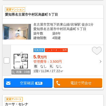
賃貸マンション
愛知県名古屋市中村区烏森町５丁目
名古屋市営地下鉄東山線/岩塚駅 徒歩1分
愛知県名古屋市中村区烏森町５丁目
築年数
築8年
建物階数
4階建
写真充実
インターネット無料
5.9
万円
管理費等：3,500円
敷
なし
礼
なし
1階
1LDK
27.22㎡
画像 : 16枚
空室確認
電話で問合せ
無料
賃貸アパート
カーサ・セレナ