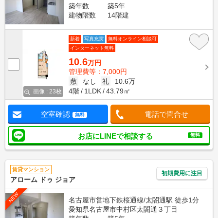
築年数
築5年
建物階数
14階建
新着
写真充実
無料オンライン相談可
インターネット無料
10.6
万円
管理費等：7,000円
敷
なし
礼
10.6万
4階
1LDK
43.79㎡
画像 : 23枚
空室確認
電話で問合せ
無料
お店にLINEで相談する
無料
賃貸マンション
初期費用に注目
アローム ドゥ ジョア
NEW
名古屋市営地下鉄桜通線/太閤通駅 徒歩1分
愛知県名古屋市中村区太閤通３丁目