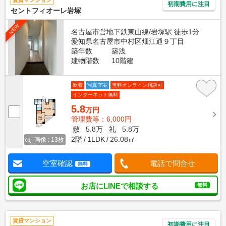
賃貸マンション
初期費用に注目
セントフィオーレ岩塚
NEW
名古屋市営地下鉄東山線/岩塚駅 徒歩1分
愛知県名古屋市中村区畑江通９丁目
築年数
築浅
建物階数
10階建
新着
写真充実
無料オンライン相談可
インターネット無料
5.8
万円
管理費等：6,000円
敷
5.8万
礼
5.8万
2階
1LDK
26.08㎡
画像 : 13枚
空室確認
電話で問合せ
無料
お店にLINEで相談する
無料
賃貸マンション
初期費用に注目