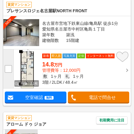
賃貸マンション
プレサンスロジェ名古屋駅NORTH FRONT
NEW
名古屋市営地下鉄東山線/亀島駅 徒歩1分
愛知県名古屋市中村区亀島１丁目
築年数
築浅
建物階数
15階建
新着
即入居
写真充実
定借
インターネット無料
14.8
万円
管理費等：12,000円
敷
1ヶ月
礼
1ヶ月
3階
2LDK
48.4㎡
画像 : 21枚
空室確認
電話で問合せ
無料
賃貸マンション
初期費用に注目
アローム ドゥ ジョア