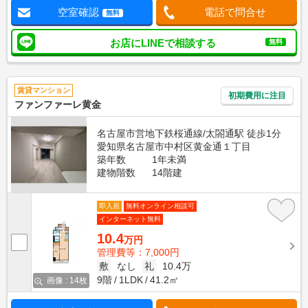
空室確認
電話で問合せ
無料
お店にLINEで相談する
無料
賃貸マンション
初期費用に注目
ファンファーレ黄金
名古屋市営地下鉄桜通線/太閤通駅 徒歩1分
愛知県名古屋市中村区黄金通１丁目
築年数
1年未満
建物階数
14階建
即入居
無料オンライン相談可
インターネット無料
10.4
万円
管理費等：7,000円
敷
なし
礼
10.4万
9階
1LDK
41.2㎡
画像 : 14枚