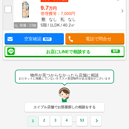
9.7
万円
管理費等：7,000円
敷
なし
礼
なし
5階
1LDK
40.2㎡
画像 : 23枚
空室確認
電話で問合せ
無料
お店にLINEで相談する
無料
物件が見つからなかったら店舗に相談
まだネットに掲載していないオススメ賃貸物件がある場合がございます
エイブル店舗でお部屋探しの相談をする
2
3
4
53
…
1