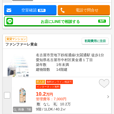
空室確認
電話で問合せ
無料
お店にLINEで相談する
無料
賃貸マンション
初期費用に注目
ファンファーレ黄金
名古屋市営地下鉄桜通線/太閤通駅 徒歩1分
愛知県名古屋市中村区黄金通１丁目
築年数
1年未満
建物階数
14階建
即入居
無料オンライン相談可
インターネット無料
10.2
万円
管理費等：7,000円
敷
なし
礼
10.2万
9階
1LDK
40.2㎡
画像 : 7枚