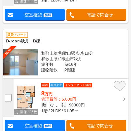
1階
1LDK
44.24㎡
画像 : 35枚
空室確認
電話で問合せ
無料
賃貸アパート
D-room秋月 B棟
NEW
和歌山線/和歌山駅 徒歩19分
和歌山県和歌山市秋月
築年数
築16年
建物階数
2階建
新着
写真充実
インターネット無料
8
万円
管理費等：5,000円
敷
なし
礼
90000円
1階
2LDK
61.95㎡
画像 : 35枚
空室確認
電話で問合せ
無料