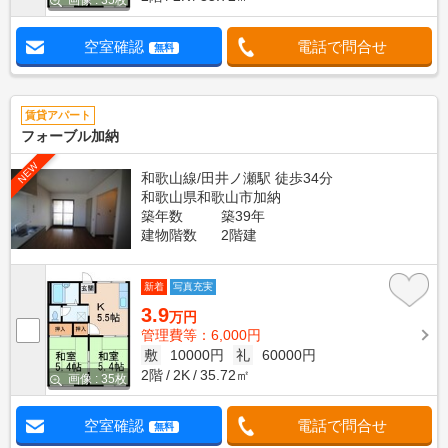
画像 : 35枚
空室確認
電話で問合せ
無料
賃貸アパート
フォーブル加納
NEW
和歌山線/田井ノ瀬駅 徒歩34分
和歌山県和歌山市加納
築年数
築39年
建物階数
2階建
新着
写真充実
3.9
万円
管理費等：6,000円
敷
10000円
礼
60000円
2階
2K
35.72㎡
画像 : 35枚
空室確認
電話で問合せ
無料