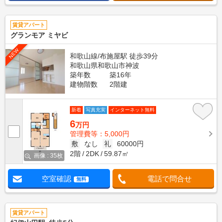
賃貸アパート
グランモア ミヤビ
NEW
和歌山線/布施屋駅 徒歩39分
和歌山県和歌山市神波
築年数
築16年
建物階数
2階建
新着
写真充実
インターネット無料
6
万円
管理費等：5,000円
敷
なし
礼
60000円
2階
2DK
59.87㎡
画像 : 35枚
空室確認
電話で問合せ
無料
賃貸アパート