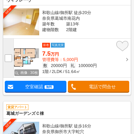
ヴィフレーヴ
NEW
和歌山線/御所駅 徒歩20分
奈良県葛城市南花内
築年数
築13年
建物階数
2階建
新着
写真充実
7.5
万円
管理費等：5,000円
敷
20000円
礼
100000円
1階
2LDK
51.64㎡
画像 : 30枚
空室確認
電話で問合せ
無料
賃貸アパート
葛城ガーデンズＣ棟
NEW
和歌山線/御所駅 徒歩16分
奈良県御所市大字蛇穴