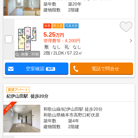
築年数
築20年
建物階数
2階建
新着
即入居
写真充実
5.25
万円
管理費等：4,200円
敷
なし
礼
なし
2階
2LDK
57.22㎡
画像 : 35枚
空室確認
電話で問合せ
無料
賃貸アパート
紀伊山田駅 徒歩20分
NEW
和歌山線/紀伊山田駅 徒歩20分
和歌山県橋本市高野口町伏原
築年数
築4年
建物階数
2階建