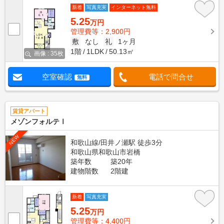
新着
写真充実
インターネット無料
5.25
万円
管理費等：2,900円
敷
なし
礼
1ヶ月
1階
1LDK
50.13㎡
画像 : 35枚
空室確認
電話で問合せ
無料
賃貸アパート
メゾンフォルテⅠ
NEW
和歌山線/田井ノ瀬駅 徒歩3分
和歌山県和歌山市岩橋
築年数
築20年
建物階数
2階建
新着
写真充実
5.25
万円
管理費等：4,400円