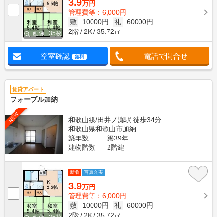
3.9
万円
管理費等：6,000円
敷
10000円
礼
60000円
2階
2K
35.72㎡
画像 : 35枚
空室確認
電話で問合せ
無料
賃貸アパート
フォーブル加納
NEW
和歌山線/田井ノ瀬駅 徒歩34分
和歌山県和歌山市加納
築年数
築39年
建物階数
2階建
新着
写真充実
3.9
万円
管理費等：6,000円
敷
10000円
礼
60000円
2階
2K
35.72㎡