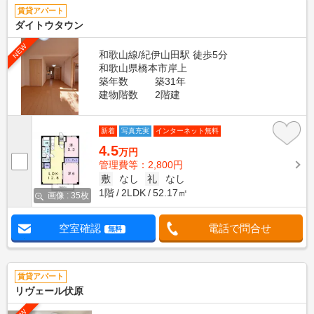
賃貸アパート
ダイトウタウン
NEW
和歌山線/紀伊山田駅 徒歩5分
和歌山県橋本市岸上
築年数
築31年
建物階数
2階建
新着
写真充実
インターネット無料
4.5
万円
管理費等：2,800円
敷
なし
礼
なし
1階
2LDK
52.17㎡
画像 : 35枚
空室確認
電話で問合せ
無料
賃貸アパート
リヴェール伏原