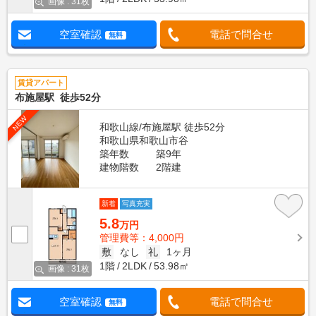
画像 : 31枚
空室確認
電話で問合せ
無料
賃貸アパート
布施屋駅 徒歩52分
NEW
和歌山線/布施屋駅 徒歩52分
和歌山県和歌山市谷
築年数
築9年
建物階数
2階建
新着
写真充実
5.8
万円
管理費等：4,000円
敷
なし
礼
1ヶ月
1階
2LDK
53.98㎡
画像 : 31枚
空室確認
電話で問合せ
無料