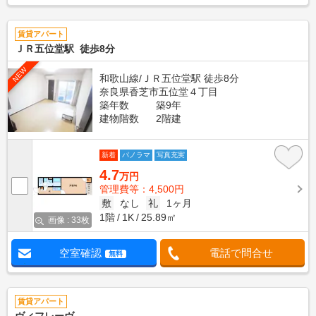
賃貸アパート
ＪＲ五位堂駅 徒歩8分
NEW
和歌山線/ＪＲ五位堂駅 徒歩8分
奈良県香芝市五位堂４丁目
築年数
築9年
建物階数
2階建
新着
パノラマ
写真充実
4.7
万円
管理費等：4,500円
敷
なし
礼
1ヶ月
1階
1K
25.89㎡
画像 : 33枚
空室確認
電話で問合せ
無料
賃貸アパート