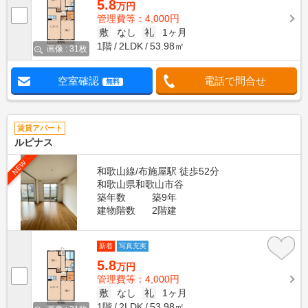
5.8
万円
管理費等：4,000円
敷
なし
礼
1ヶ月
1階
2LDK
53.98㎡
画像 : 31枚
空室確認
電話で問合せ
無料
賃貸アパート
ルピナス
NEW
和歌山線/布施屋駅 徒歩52分
和歌山県和歌山市谷
築年数
築9年
建物階数
2階建
新着
写真充実
5.8
万円
管理費等：4,000円
敷
なし
礼
1ヶ月
1階
2LDK
53.98㎡