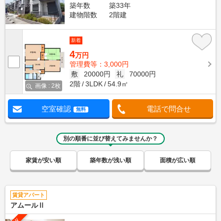
築年数
築33年
建物階数
2階建
新着
4
万円
管理費等：3,000円
敷
20000円
礼
70000円
2階
3LDK
54.9㎡
画像 : 2枚
空室確認
電話で問合せ
無料
別の順番に並び替えてみませんか？
家賃が安い順
築年数が浅い順
面積が広い順
賃貸アパート
アムールⅡ