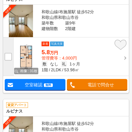
NEW
和歌山線/布施屋駅 徒歩52分
和歌山県和歌山市谷
築年数
築9年
建物階数
2階建
新着
写真充実
5.8
万円
管理費等：4,000円
敷
なし
礼
1ヶ月
1階
2LDK
53.98㎡
画像 : 31枚
空室確認
電話で問合せ
無料
賃貸アパート
ルピナス
NEW
和歌山線/布施屋駅 徒歩52分
和歌山県和歌山市谷