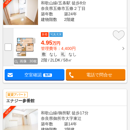
NEW
和歌山線/五条駅 徒歩8分
奈良県五條市五條２丁目
築年数
築24年
建物階数
2階建
新着
写真充実
4.95
万円
管理費等：4,400円
敷
なし
礼
なし
2階
2LDK
58㎡
画像 : 30枚
空室確認
電話で問合せ
無料
賃貸アパート
エナジー参番館
NEW
和歌山線/御所駅 徒歩17分
奈良県御所市大字東辻
築年数
築14年
建物階数
2階建