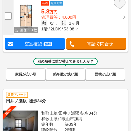
新着
写真充実
5.8
万円
管理費等：4,000円
敷
なし
礼
1ヶ月
1階
2LDK
53.98㎡
画像 : 31枚
空室確認
電話で問合せ
無料
別の順番に並び替えてみませんか？
家賃が安い順
築年数が浅い順
面積が広い順
賃貸アパート
田井ノ瀬駅 徒歩34分
NEW
和歌山線/田井ノ瀬駅 徒歩34分
和歌山県和歌山市加納
築年数
築39年
建物階数
2階建