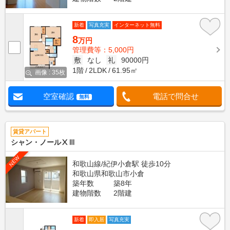
新着
写真充実
インターネット無料
8
万円
管理費等：5,000円
敷
なし
礼
90000円
1階
2LDK
61.95㎡
画像 : 35枚
空室確認
電話で問合せ
無料
賃貸アパート
シャン・ノールⅩⅢ
NEW
和歌山線/紀伊小倉駅 徒歩10分
和歌山県和歌山市小倉
築年数
築8年
建物階数
2階建
新着
即入居
写真充実