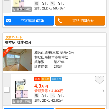
敷
なし
礼
なし
2階
2LDK
58.48㎡
画像 : 34枚
空室確認
電話で問合せ
無料
賃貸アパート
橋本駅 徒歩42分
NEW
和歌山線/橋本駅 徒歩42分
和歌山県橋本市御幸辻
築年数
築27年
建物階数
2階建
新着
即入居
写真充実
4.3
万円
管理費等：4,400円
敷
なし
礼
なし
1階
2DK
42.62㎡
画像 : 35枚