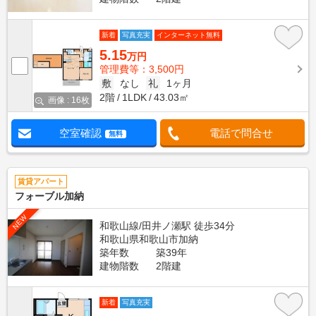
新着
写真充実
インターネット無料
5.15
万円
管理費等：3,500円
敷
なし
礼
1ヶ月
2階
1LDK
43.03㎡
画像 : 16枚
空室確認
電話で問合せ
無料
賃貸アパート
フォーブル加納
NEW
和歌山線/田井ノ瀬駅 徒歩34分
和歌山県和歌山市加納
築年数
築39年
建物階数
2階建
新着
写真充実