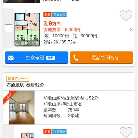
新着
写真充実
3.9
万円
管理費等：6,000円
敷
10000円
礼
60000円
2階
2K
35.72㎡
画像 : 35枚
空室確認
電話で問合せ
無料
賃貸アパート
布施屋駅 徒歩52分
NEW
和歌山線/布施屋駅 徒歩52分
和歌山県和歌山市谷
築年数
築9年
建物階数
2階建
新着
写真充実