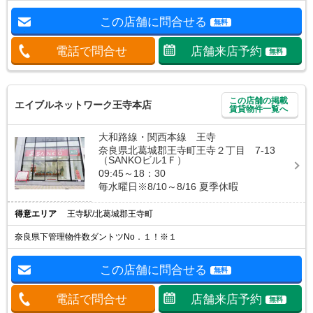
この店舗に問合せる
無料
電話で問合せ
店舗来店予約
無料
この店舗の掲載
エイブルネットワーク王寺本店
賃貸物件一覧へ
大和路線・関西本線 王寺
奈良県北葛城郡王寺町王寺２丁目 7-13
（SANKOビル1Ｆ）
09:45～18：30
毎水曜日※8/10～8/16 夏季休暇
得意エリア
王寺駅/北葛城郡王寺町
奈良県下管理物件数ダントツNo．１！※１
この店舗に問合せる
無料
電話で問合せ
店舗来店予約
無料