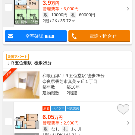
3.9
万円
管理費等：6,000円
敷
10000円
礼
60000円
2階
2K
35.72㎡
画像 : 35枚
空室確認
電話で問合せ
無料
賃貸アパート
ＪＲ五位堂駅 徒歩25分
NEW
和歌山線/ＪＲ五位堂駅 徒歩25分
奈良県香芝市真美ヶ丘１丁目
築年数
築16年
建物階数
2階建
新着
パノラマ
写真充実
6.05
万円
管理費等：2,900円
敷
なし
礼
1ヶ月