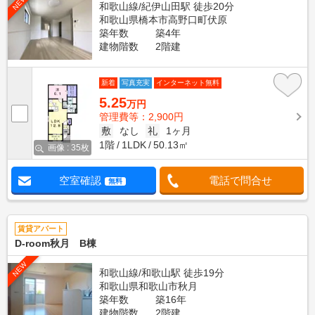
NEW
和歌山線/紀伊山田駅 徒歩20分
和歌山県橋本市高野口町伏原
築年数
築4年
建物階数
2階建
新着
写真充実
インターネット無料
5.25
万円
管理費等：2,900円
敷
なし
礼
1ヶ月
1階
1LDK
50.13㎡
画像 : 35枚
空室確認
電話で問合せ
無料
賃貸アパート
D-room秋月 B棟
NEW
和歌山線/和歌山駅 徒歩19分
和歌山県和歌山市秋月
築年数
築16年
建物階数
2階建