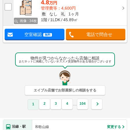
4.8
万円
管理費等：4,600円
敷
なし
礼
1ヶ月
1階
1LDK
45.89㎡
画像 : 34枚
空室確認
電話で問合せ
無料
物件が見つからなかったら店舗に相談
まだネットに掲載していないオススメ賃貸物件がある場合がございます
エイブル店舗でお部屋探しの相談をする
2
3
4
104
…
1
沿線・駅
和歌山線
変更する