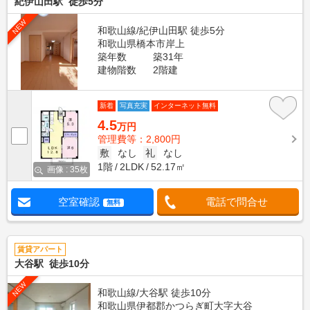
紀伊山田駅 徒歩5分
NEW
和歌山線/紀伊山田駅 徒歩5分
和歌山県橋本市岸上
築年数
築31年
建物階数
2階建
新着
写真充実
インターネット無料
4.5
万円
管理費等：2,800円
敷
なし
礼
なし
1階
2LDK
52.17㎡
画像 : 35枚
空室確認
電話で問合せ
無料
賃貸アパート
大谷駅 徒歩10分
NEW
和歌山線/大谷駅 徒歩10分
和歌山県伊都郡かつらぎ町大字大谷