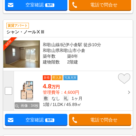
空室確認
電話で問合せ
無料
賃貸アパート
シャン・ノールⅩⅢ
NEW
和歌山線/紀伊小倉駅 徒歩10分
和歌山県和歌山市小倉
築年数
築8年
建物階数
2階建
新着
即入居
写真充実
4.8
万円
管理費等：4,600円
敷
なし
礼
1ヶ月
1階
1LDK
45.89㎡
画像 : 34枚
空室確認
電話で問合せ
無料