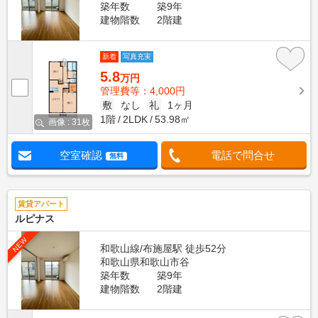
築年数
築9年
建物階数
2階建
新着
写真充実
5.8
万円
管理費等：4,000円
敷
なし
礼
1ヶ月
1階
2LDK
53.98㎡
画像 : 31枚
空室確認
電話で問合せ
無料
賃貸アパート
ルピナス
NEW
和歌山線/布施屋駅 徒歩52分
和歌山県和歌山市谷
築年数
築9年
建物階数
2階建