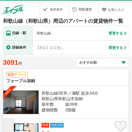
保存条件
閲覧履歴
お気に入り
和歌山線（和歌山県）周辺のアパートの賃貸物件一覧
沿線・駅
-
和歌山線
変更する
詳細条件
【家賃】設定無し
変更する
3091
件
賃貸アパート
フォーブル加納
NEW
和歌山線/田井ノ瀬駅 徒歩34分
和歌山県和歌山市加納
築年数
築39年
建物階数
2階建
新着
写真充実