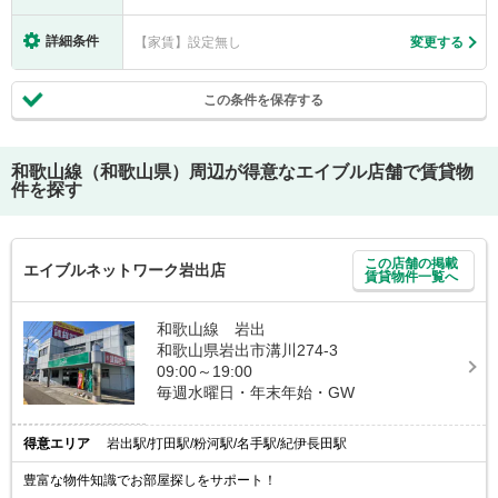
詳細条件
【家賃】設定無し
変更する
この条件を保存する
和歌山線（和歌山県）
周辺が得意なエイブル店舗で賃貸物
件を探す
この店舗の掲載
エイブルネットワーク岩出店
賃貸物件一覧へ
和歌山線 岩出
和歌山県岩出市溝川274-3
09:00～19:00
毎週水曜日・年末年始・GW
得意エリア
岩出駅/打田駅/粉河駅/名手駅/紀伊長田駅
豊富な物件知識でお部屋探しをサポート！