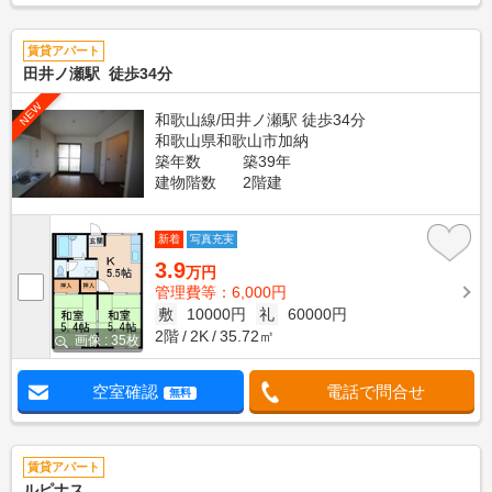
賃貸アパート
田井ノ瀬駅 徒歩34分
NEW
和歌山線/田井ノ瀬駅 徒歩34分
和歌山県和歌山市加納
築年数
築39年
建物階数
2階建
新着
写真充実
3.9
万円
管理費等：6,000円
敷
10000円
礼
60000円
2階
2K
35.72㎡
画像 : 35枚
空室確認
電話で問合せ
無料
賃貸アパート
ルピナス