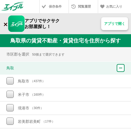
保存条件
閲覧履歴
お気に入り
アプリでサクサク
×
アプリで開く
お部屋探し！
鳥取県の賃貸不動産・賃貸住宅を住所から探す
市区郡を選択
50個まで選択できます
鳥取
鳥取市
（437件）
米子市
（160件）
境港市
（30件）
岩美郡岩美町
（17件）