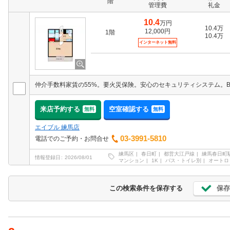
階
管理費
礼金
10.4
万円
10.4万
12,000円
1階
10.4万
インターネット無料
来店予約する
空室確認する
無料
無料
エイブル 練馬店
03-3991-5810
電話でのご予約・お問合せ
練馬区
春日町
都営大江戸線
練馬春日町
情報登録日
2026/08/01
マンション
1K
バス・トイレ別
オートロ
保存
この検索条件を保存する