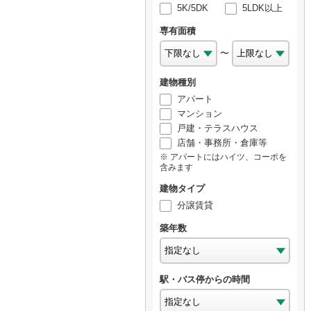
5K/5DK
5LDK以上
専有面積
〜
建物種別
アパート
マンション
戸建・テラスハウス
店舗・事務所・倉庫等
アパートにはハイツ、コーポを
含みます
建物タイプ
分譲賃貸
築年数
駅・バス停からの時間