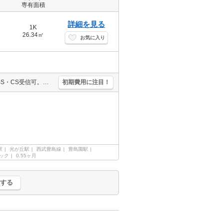
専有面積
詳細を見る
1K
26.34㎡
お気に入り
仲介手数料家賃の55%。要火災保険。安心のセキュリティシステム。BS・CS受信可。ディンプルキーを採用。インターネット無料。スーパーへ2分(81m)。コンビニへ徒歩3分(214m)。
初期費用に注目！
駅
光が丘駅
西武豊島線
豊島園駅
ック
0.55ヶ月
する