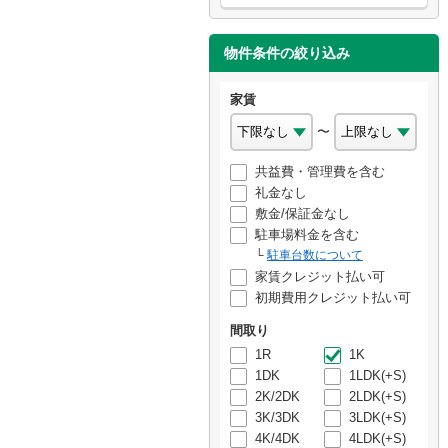
物件条件の絞り込み
家賃
〜
共益費・管理費を含む
礼金なし
敷金/保証金なし
駐車場料金を含む
駐車台数について
家賃クレジット払い可
初期費用クレジット払い可
間取り
1R
1K
1DK
1LDK(+S)
2K/2DK
2LDK(+S)
3K/3DK
3LDK(+S)
4K/4DK
4LDK(+S)