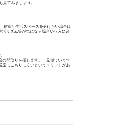
も見てみましょう。
、寝室と生活スペースを分けたい場合は
生活リズム等が気になる場合や収入に余
す。
合の間取りを指します。一見似ています
居室にこもりにくいというメリットがあ