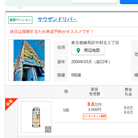
サウザンドリバ－
賃貸マンション
休日は混雑するため来店予約がオススメです！
東京都練馬区中村北２丁目
住所
周辺地図
築年
2004年03月（築22年）
階建
9階建
家賃
敷金
階
管理費
礼金
8.6
万円
8.6万
3,000円
5階
8.6万
インターネット無料