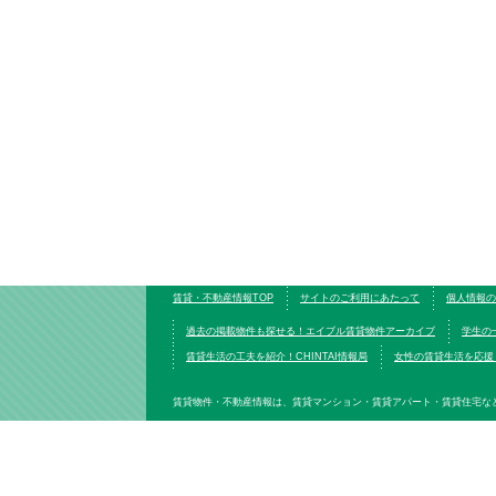
賃貸・不動産情報TOP
サイトのご利用にあたって
個人情報の
過去の掲載物件も探せる！エイブル賃貸物件アーカイブ
学生の
賃貸生活の工夫を紹介！CHINTAI情報局
女性の賃貸生活を応援！W
賃貸物件・不動産情報は、賃貸マンション・賃貸アパート・賃貸住宅な