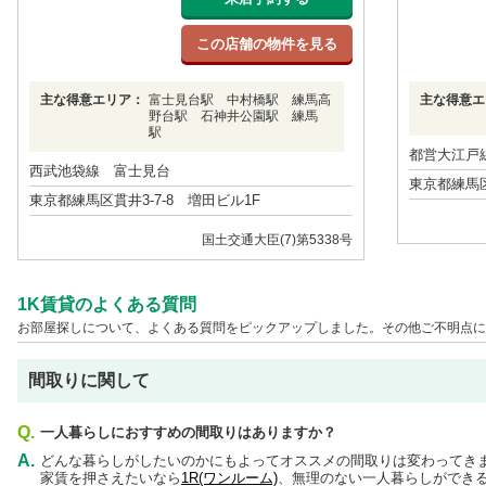
この店舗の物件を見る
主な得意エリア：
富士見台駅 中村橋駅 練馬高
主な得意エ
野台駅 石神井公園駅 練馬
駅
都営大江戸
西武池袋線 富士見台
東京都練馬区
東京都練馬区貫井3-7-8 増田ビル1F
国土交通大臣(7)第5338号
1K賃貸のよくある質問
お部屋探しについて、よくある質問をピックアップしました。その他ご不明点に
間取りに関して
Q.
一人暮らしにおすすめの間取りはありますか？
A.
どんな暮らしがしたいのかにもよってオススメの間取りは変わってき
家賃を押さえたいなら
1R(ワンルーム)
、無理のない一人暮らしができ