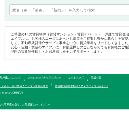
ご希望の1Kの賃貸物件（賃貸マンション・賃貸アパート・一戸建て賃貸住
エイブルは、お客様のニーズにあったお部屋をご提案し豊かな暮らしを実現
して、不動産賃貸仲介サービス事業を中心に賃貸業界をリードしてきました
安心・信頼・実績のエイブルに、お部屋探しのことなら何でもお気軽にご相
理想の賃貸物件探し・お部屋探しを全力でサポートします。
取り扱いについて
ソーシャルメディアポリシー
サイトマップ
店舗一覧
一人暮らし向け賃貸！エイブル進学応援部
賃貸物件の疑問解決！教えてエイブルAGENT
oman.CHINTAI
どの不動産を扱う、お部屋探しのエイブルへ