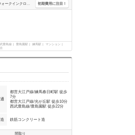
エレベーターあり。宅配ボックスあり。エントランスオートロック。ウォークインクローゼット付き。独立洗面化粧台付き。TVインターホン付き。浴室乾燥機付。ガスキッチン。SRC造。南向きで日当り良好。
初期費用に注目！
武豊島線
豊島園駅
練馬駅
マンション
ヶ月
都営大江戸線/練馬春日町駅 徒歩
7分
交通
都営大江戸線/光が丘駅 徒歩10分
西武豊島線/豊島園駅 徒歩22分
構造
鉄筋コンクリート造
間取り