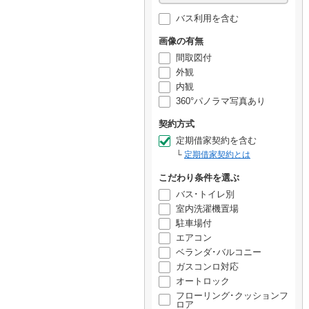
バス利用を含む
画像の有無
間取図付
外観
内観
360°パノラマ写真あり
契約方式
定期借家契約を含む
定期借家契約とは
こだわり条件を選ぶ
バス･トイレ別
室内洗濯機置場
駐車場付
エアコン
ベランダ･バルコニー
ガスコンロ対応
オートロック
フローリング･クッションフ
ロア