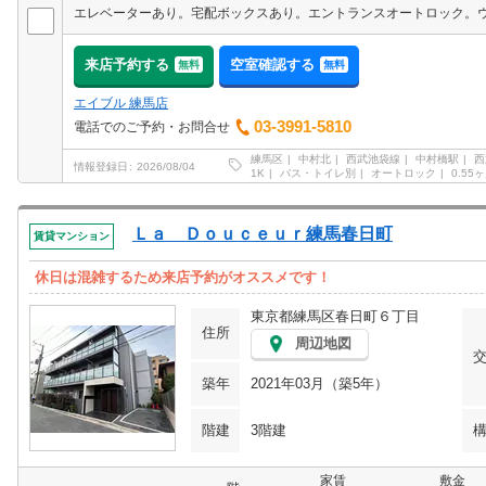
来店予約する
空室確認する
無料
無料
エイブル 練馬店
03-3991-5810
電話でのご予約・お問合せ
練馬区
中村北
西武池袋線
中村橋駅
西
情報登録日
2026/08/04
1K
バス・トイレ別
オートロック
0.55
Ｌａ Ｄｏｕｃｅｕｒ練馬春日町
賃貸マンション
休日は混雑するため来店予約がオススメです！
東京都練馬区春日町６丁目
住所
周辺地図
築年
2021年03月（築5年）
階建
3階建
家賃
敷金