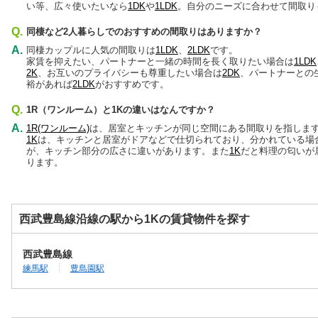
い等、広々使いたいなら
1DK
や
1LDK
。自分のニーズに合わせて間取り
Q.
同棲など2人暮らしでのおすすめの間取りはありますか？
A.
同棲カップルに人気の間取りは
1LDK
、
2LDK
です。
家賃を抑えたい、パートナーと一緒の時間を長く取りたい場合は
1LDK
2K
、お互いのプライバシーも尊重したい場合は
2DK
、パートナーとの
裕があれば
2LDK
がおすすめです。
Q.
1R（ワンルーム）と1Kの違いはなんですか？
A.
1R(ワンルーム)
は、居室とキッチンが同じ空間にある間取りを指しま
1K
は、キッチンと居室がドアなどで仕切られており、分かれている場
が、キッチン部分の広さに違いがあります。また
1K
だと料理の匂いが
ります。
西武豊島線沿線の駅から1Kの賃貸物件を探す
西武豊島線
練馬駅
豊島園駅