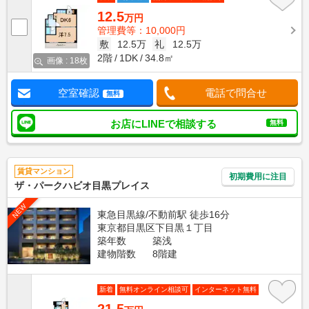
12.5
万円
管理費等：10,000円
敷
12.5万
礼
12.5万
2階
1DK
34.8㎡
画像 : 18枚
空室確認
電話で問合せ
無料
お店にLINEで相談する
無料
賃貸マンション
初期費用に注目
ザ・パークハビオ目黒プレイス
NEW
東急目黒線/不動前駅 徒歩16分
東京都目黒区下目黒１丁目
築年数
築浅
建物階数
8階建
新着
無料オンライン相談可
インターネット無料