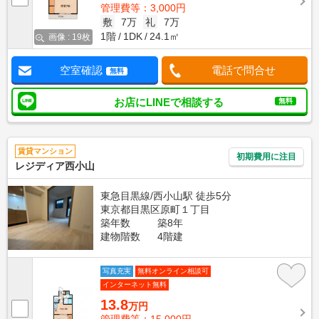
管理費等：3,000円
敷
7万
礼
7万
1階
1DK
24.1㎡
画像 : 19枚
空室確認
電話で問合せ
無料
お店にLINEで相談する
無料
賃貸マンション
初期費用に注目
レジディア西小山
東急目黒線/西小山駅 徒歩5分
東京都目黒区原町１丁目
築年数
築8年
建物階数
4階建
写真充実
無料オンライン相談可
インターネット無料
13.8
万円