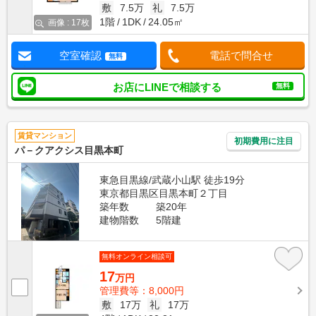
敷
7.5万
礼
7.5万
1階
1DK
24.05㎡
画像 : 17枚
空室確認
電話で問合せ
無料
お店にLINEで相談する
無料
賃貸マンション
初期費用に注目
パ－クアクシス目黒本町
東急目黒線/武蔵小山駅 徒歩19分
東京都目黒区目黒本町２丁目
築年数
築20年
建物階数
5階建
無料オンライン相談可
17
万円
管理費等：8,000円
敷
17万
礼
17万