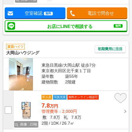
空室確認
電話で問合せ
無料
お店にLINEで相談する
無料
賃貸ハイツ
初期費用に注目
大岡山ハウジング
東急目黒線/大岡山駅 徒歩7分
東京都大田区北千束１丁目
築年数
築55年
建物階数
2階建
即入居
写真充実
無料オンライン相談可
7.8
万円
管理費等：2,000円
敷
7.8万
礼
7.8万
2階
1DK
26.7㎡
画像 : 23枚