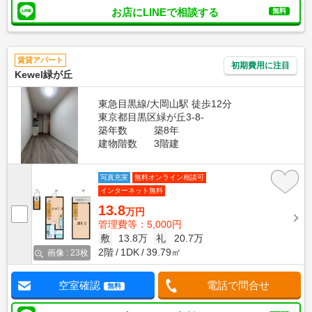
お店にLINEで相談する
無料
賃貸アパート
初期費用に注目
Kewel緑が丘
東急目黒線/大岡山駅 徒歩12分
東京都目黒区緑が丘3-8-
築年数
築8年
建物階数
3階建
写真充実
無料オンライン相談可
インターネット無料
13.8
万円
管理費等：5,000円
敷
13.8万
礼
20.7万
2階
1DK
39.79㎡
画像 : 23枚
空室確認
電話で問合せ
無料