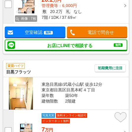
万円
管理費等：6,000円
敷
20.2万
礼
なし
7階
1DK
37.69㎡
画像 : 7枚
空室確認
電話で問合せ
無料
お店にLINEで相談する
無料
賃貸ハイツ
初期費用に注目
目黒フラッツ
東急目黒線/武蔵小山駅 徒歩12分
東京都目黒区目黒本町４丁目
築年数
築50年
建物階数
2階建
写真充実
無料オンライン相談可
インターネット無料
7
万円