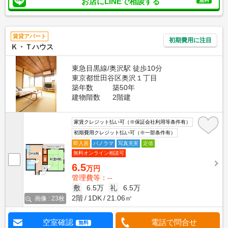
お店にLINEで相談する
無料
賃貸アパート
初期費用に注目
Ｋ・Ｔハウス
東急目黒線/奥沢駅 徒歩10分
東京都世田谷区奥沢１丁目
築年数
築50年
建物階数
2階建
家賃クレジット払い可（※保証会社利用等条件有）
初期費用クレジット払い可（※一部条件有）
即入居
パノラマ
写真充実
定借
無料オンライン相談可
6.5
万円
管理費等：--
敷
6.5万
礼
6.5万
2階
1DK
21.06㎡
画像 : 23枚
空室確認
電話で問合せ
無料