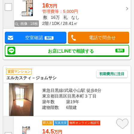
16
万円
管理費等：5,000円
敷
16万
礼
なし
2階
1DK
28.41㎡
画像 : 18枚
空室確認
電話で問合せ
無料
お店にLINEで相談する
無料
賃貸マンション
初期費用に注目
エルカスティ－ジョムサシ
東急目黒線/武蔵小山駅 徒歩8分
東京都目黒区目黒本町３丁目
築年数
築19年
建物階数
6階建
即入居
写真充実
無料オンライン相談可
14.5
万円