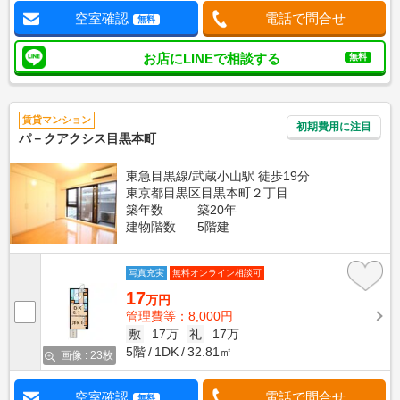
空室確認
電話で問合せ
無料
お店にLINEで相談する
無料
賃貸マンション
初期費用に注目
パ－クアクシス目黒本町
東急目黒線/武蔵小山駅 徒歩19分
東京都目黒区目黒本町２丁目
築年数
築20年
建物階数
5階建
写真充実
無料オンライン相談可
17
万円
管理費等：8,000円
敷
17万
礼
17万
5階
1DK
32.81㎡
画像 : 23枚
空室確認
電話で問合せ
無料