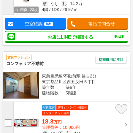
敷
なし
礼
14.2万
4階
1DK
26.97㎡
画像 : 23枚
空室確認
電話で問合せ
無料
お店にLINEで相談する
無料
賃貸マンション
初期費用に注目
コンフォリア不動前
東急目黒線/不動前駅 徒歩2分
東京都品川区西五反田５丁目
築年数
築6年
建物階数
5階建
写真充実
無料オンライン相談可
インターネット無料
18.3
万円
管理費等：10,000円