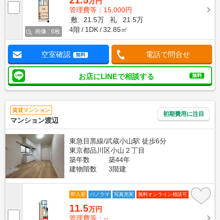
21.5
万円
管理費等：15,000円
敷
21.5万
礼
21.5万
4階
1DK
32.85㎡
画像 : 6枚
空室確認
電話で問合せ
無料
お店にLINEで相談する
無料
賃貸マンション
初期費用に注目
マンション渡辺
東急目黒線/武蔵小山駅 徒歩6分
東京都品川区小山２丁目
築年数
築44年
建物階数
3階建
即入居
パノラマ
写真充実
無料オンライン相談可
11.5
万円
管理費等：--