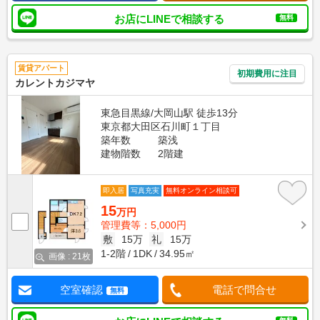
お店にLINEで相談する
無料
賃貸アパート
初期費用に注目
カレントカジマヤ
東急目黒線/大岡山駅 徒歩13分
東京都大田区石川町１丁目
築年数
築浅
建物階数
2階建
即入居
写真充実
無料オンライン相談可
15
万円
管理費等：5,000円
敷
15万
礼
15万
1-2階
1DK
34.95㎡
画像 : 21枚
空室確認
電話で問合せ
無料