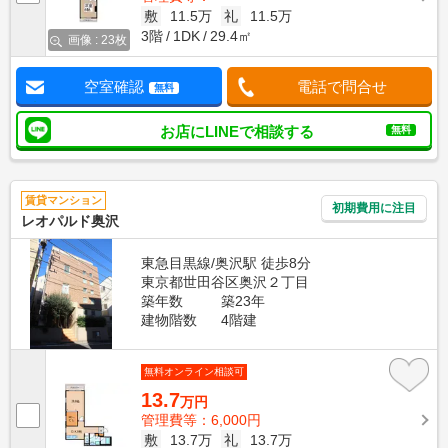
敷
11.5万
礼
11.5万
3階
1DK
29.4㎡
画像 : 23枚
空室確認
電話で問合せ
無料
お店にLINEで相談する
無料
賃貸マンション
初期費用に注目
レオパルド奥沢
東急目黒線/奥沢駅 徒歩8分
東京都世田谷区奥沢２丁目
築年数
築23年
建物階数
4階建
無料オンライン相談可
13.7
万円
管理費等：6,000円
敷
13.7万
礼
13.7万