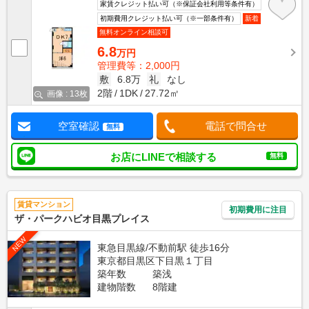
家賃クレジット払い可（※保証会社利用等条件有）
初期費用クレジット払い可（※一部条件有）
新着
無料オンライン相談可
6.8
万円
管理費等：2,000円
敷
6.8万
礼
なし
2階
1DK
27.72㎡
画像 : 13枚
空室確認
電話で問合せ
無料
お店にLINEで相談する
無料
賃貸マンション
初期費用に注目
ザ・パークハビオ目黒プレイス
NEW
東急目黒線/不動前駅 徒歩16分
東京都目黒区下目黒１丁目
築年数
築浅
建物階数
8階建