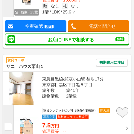
管理費等：15,000円
敷
なし
礼
なし
1階
1DK
25.6㎡
画像 : 23枚
空室確認
電話で問合せ
無料
お店にLINEで相談する
無料
賃貸コーポ
初期費用に注目
サニ―ハウス栗山１
東急目黒線/武蔵小山駅 徒歩17分
東京都目黒区下目黒５丁目
築年数
築41年
建物階数
2階建
家賃クレジット払い可（※条件要確認）
即入居
写真充実
無料オンライン相談可
7.5
万円
管理費等：--