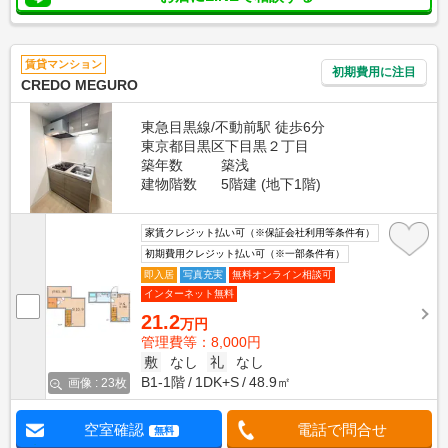
賃貸マンション
初期費用に注目
CREDO MEGURO
東急目黒線/不動前駅 徒歩6分
東京都目黒区下目黒２丁目
築年数
築浅
建物階数
5階建 (地下1階)
家賃クレジット払い可（※保証会社利用等条件有）
初期費用クレジット払い可（※一部条件有）
即入居
写真充実
無料オンライン相談可
インターネット無料
21.2
万円
管理費等：8,000円
敷
なし
礼
なし
B1-1階
1DK+S
48.9㎡
画像 : 23枚
空室確認
電話で問合せ
無料