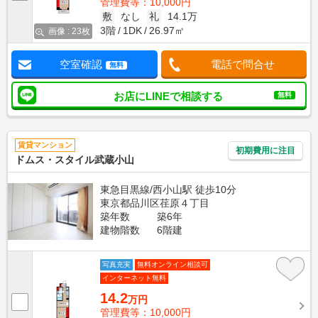
管理費等：10,000円
敷
なし
礼
14.1万
3階
1DK
26.97㎡
画像 : 23枚
空室確認
電話で問合せ
無料
お店にLINEで相談する
無料
賃貸マンション
初期費用に注目
ドムス・スタイル武蔵小山
東急目黒線/西小山駅 徒歩10分
東京都品川区荏原４丁目
築年数
築6年
建物階数
6階建
写真充実
無料オンライン相談可
インターネット無料
14.2
万円
管理費等：10,000円