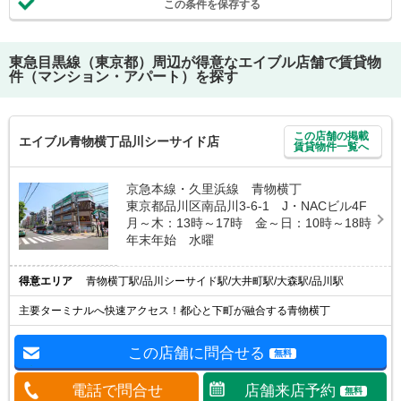
この条件を保存する
東急目黒線（東京都）
周辺が得意なエイブル店舗で賃貸物
件（マンション・アパート）を探す
この店舗の掲載
エイブル青物横丁品川シーサイド店
賃貸物件一覧へ
京急本線・久里浜線 青物横丁
東京都品川区南品川3-6-1 J・NACビル4F
月～木：13時～17時 金～日：10時～18時
年末年始 水曜
得意エリア
青物横丁駅/品川シーサイド駅/大井町駅/大森駅/品川駅
主要ターミナルへ快速アクセス！都心と下町が融合する青物横丁
この店舗に問合せる
無料
電話で問合せ
店舗来店予約
無料