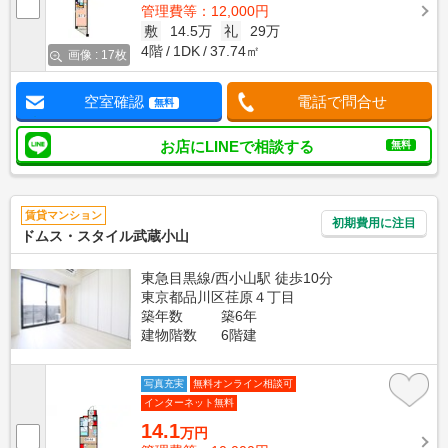
管理費等：12,000円
敷
14.5万
礼
29万
4階
1DK
37.74㎡
画像 : 17枚
空室確認
電話で問合せ
無料
お店にLINEで相談する
無料
賃貸マンション
初期費用に注目
ドムス・スタイル武蔵小山
東急目黒線/西小山駅 徒歩10分
東京都品川区荏原４丁目
築年数
築6年
建物階数
6階建
写真充実
無料オンライン相談可
インターネット無料
14.1
万円