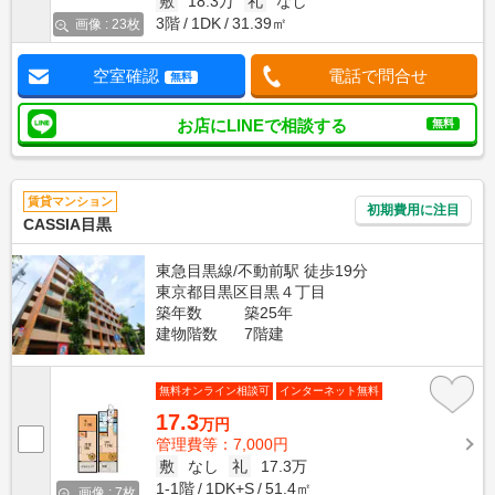
敷
18.3万
礼
なし
3階
1DK
31.39㎡
画像 : 23枚
空室確認
電話で問合せ
無料
お店にLINEで相談する
無料
賃貸マンション
初期費用に注目
CASSIA目黒
東急目黒線/不動前駅 徒歩19分
東京都目黒区目黒４丁目
築年数
築25年
建物階数
7階建
無料オンライン相談可
インターネット無料
17.3
万円
管理費等：7,000円
敷
なし
礼
17.3万
1-1階
1DK+S
51.4㎡
画像 : 7枚