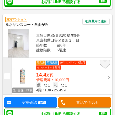
お店にLINEで相談する
無料
賃貸マンション
初期費用に注目
ルネサンスコート自由が丘
東急目黒線/奥沢駅 徒歩9分
東京都世田谷区奥沢２丁目
築年数
築6年
建物階数
5階建
即入居
写真充実
無料オンライン相談可
インターネット無料
14.4
万円
管理費等：10,000円
敷
なし
礼
なし
4階
1DK
25.45㎡
画像 : 21枚
空室確認
電話で問合せ
無料
お店にLINEで相談する
無料