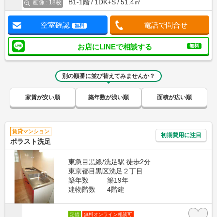
B1-1階
1DK+S
51.4㎡
画像 : 18枚
空室確認
電話で問合せ
無料
お店にLINEで相談する
無料
別の順番に並び替えてみませんか？
家賃が安い順
築年数が浅い順
面積が広い順
賃貸マンション
初期費用に注目
ポラスト洗足
東急目黒線/洗足駅 徒歩2分
東京都目黒区洗足２丁目
築年数
築19年
建物階数
4階建
定借
無料オンライン相談可