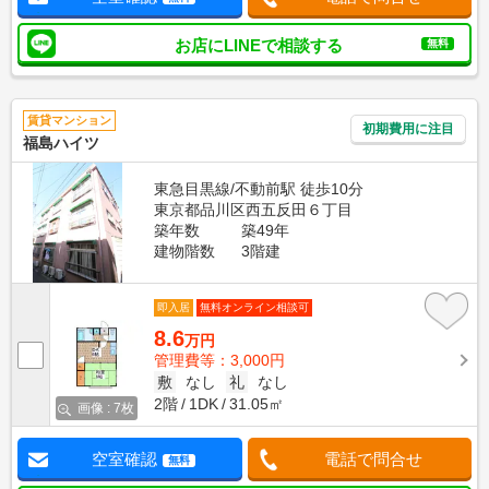
お店にLINEで相談する
無料
賃貸マンション
初期費用に注目
福島ハイツ
東急目黒線/不動前駅 徒歩10分
東京都品川区西五反田６丁目
築年数
築49年
建物階数
3階建
即入居
無料オンライン相談可
8.6
万円
管理費等：3,000円
敷
なし
礼
なし
2階
1DK
31.05㎡
画像 : 7枚
空室確認
電話で問合せ
無料