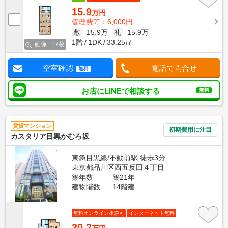
15.9
万円
管理費等：6,000円
敷
15.9万
礼
15.9万
1階
1DK
33.25㎡
画像 : 17枚
空室確認
電話で問合せ
無料
お店にLINEで相談する
無料
賃貸マンション
初期費用に注目
カスタリア目黒かむろ坂
東急目黒線/不動前駅 徒歩3分
東京都品川区西五反田４丁目
築年数
築21年
建物階数
14階建
無料オンライン相談可
インターネット無料
20.2