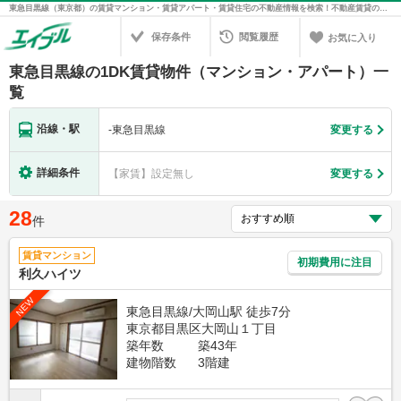
東急目黒線（東京都）の賃貸マンション・賃貸アパート・賃貸住宅の不動産情報を検索！不動産賃貸の物件探しは、お部屋探しのエイブル
保存条件
閲覧履歴
お気に入り
東急目黒線の1DK賃貸物件（マンション・アパート）一
覧
沿線・駅
-
東急目黒線
変更する
詳細条件
【家賃】設定無し
変更する
28
件
賃貸マンション
初期費用に注目
利久ハイツ
NEW
東急目黒線/大岡山駅 徒歩7分
東京都目黒区大岡山１丁目
築年数
築43年
建物階数
3階建