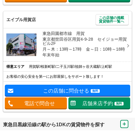
この店舗の掲載
エイブル用賀店
賃貸物件一覧へ
東急田園都市線 用賀
東京都世田谷区用賀4-9-28 セイジョー用賀
ビル2F
月～木：13時～17時 金～日：10時～18時
年末年始
得意エリア
用賀駅/桜新町駅/二子玉川駅/祖師ヶ谷大蔵駅/上町駅
お客様の安心安全を第一にお部屋探しをサポート致します！
この店舗に問合せる
無料
電話で問合せ
店舗来店予約
無料
東急目黒線沿線の駅から1DKの賃貸物件を探す