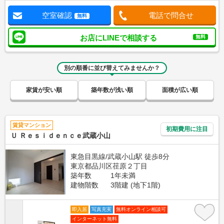
空室確認
電話で問合せ
無料
お店にLINEで相談する
無料
別の順番に並び替えてみませんか？
家賃が安い順
築年数が浅い順
面積が広い順
賃貸マンション
初期費用に注目
Ｕ Ｒｅｓｉｄｅｎｃｅ武蔵小山
東急目黒線/武蔵小山駅 徒歩8分
東京都品川区荏原２丁目
築年数
1年未満
建物階数
3階建 (地下1階)
即入居
写真充実
無料オンライン相談可
インターネット無料