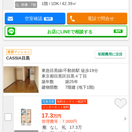
1階
1DK
42.39㎡
画像 : 7枚
空室確認
電話で問合せ
無料
お店にLINEで相談する
無料
賃貸マンション
初期費用に注目
CASSIA目黒
東急目黒線/不動前駅 徒歩19分
東京都目黒区目黒４丁目
築年数
築25年
建物階数
7階建 (地下1階)
写真充実
無料オンライン相談可
インターネット無料
17.3
万円
管理費等：7,000円
敷
なし
礼
17.3万