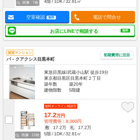
4階
1DK
32.81㎡
画像 : 7枚
空室確認
電話で問合せ
無料
お店にLINEで相談する
無料
賃貸マンション
初期費用に注目
パ－クアクシス目黒本町
東急目黒線/武蔵小山駅 徒歩19分
東京都目黒区目黒本町２丁目
築年数
築20年
建物階数
5階建
無料オンライン相談可
17.2
万円
管理費等：8,000円
敷
17.2万
礼
17.2万
5階
1DK
32.81㎡
画像 : 10枚