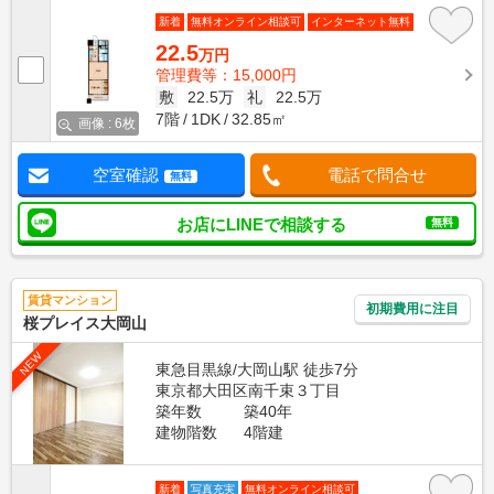
新着
無料オンライン相談可
インターネット無料
22.5
万円
管理費等：15,000円
敷
22.5万
礼
22.5万
7階
1DK
32.85㎡
画像 : 6枚
空室確認
電話で問合せ
無料
お店にLINEで相談する
無料
賃貸マンション
初期費用に注目
桜プレイス大岡山
NEW
東急目黒線/大岡山駅 徒歩7分
東京都大田区南千束３丁目
築年数
築40年
建物階数
4階建
新着
写真充実
無料オンライン相談可