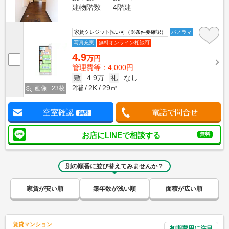
建物階数
4階建
家賃クレジット払い可（※条件要確認）
パノラマ
写真充実
無料オンライン相談可
4.9
万円
管理費等：4,000円
敷
4.9万
礼
なし
2階
2K
29㎡
画像 : 23枚
空室確認
電話で問合せ
無料
お店にLINEで相談する
無料
別の順番に並び替えてみませんか？
家賃が安い順
築年数が浅い順
面積が広い順
賃貸マンション
初期費用に注目