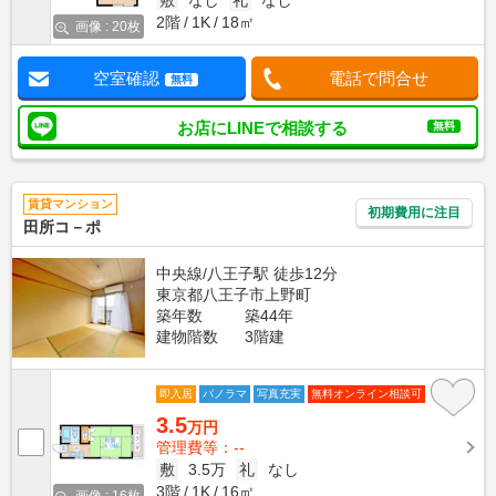
敷
なし
礼
なし
2階
1K
18㎡
画像 : 20枚
空室確認
電話で問合せ
無料
お店にLINEで相談する
無料
賃貸マンション
初期費用に注目
田所コ－ポ
中央線/八王子駅 徒歩12分
東京都八王子市上野町
築年数
築44年
建物階数
3階建
即入居
パノラマ
写真充実
無料オンライン相談可
3.5
万円
管理費等：--
敷
3.5万
礼
なし
3階
1K
16㎡