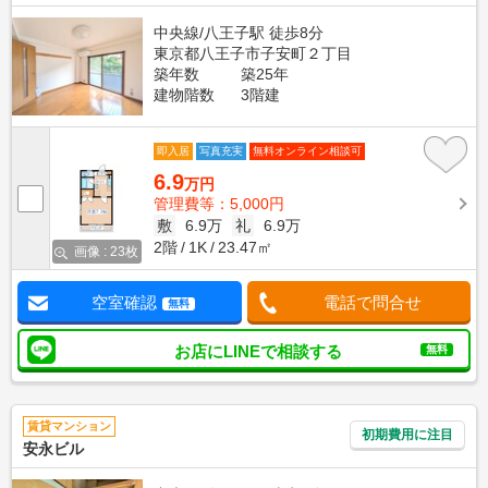
中央線/八王子駅 徒歩8分
東京都八王子市子安町２丁目
築年数
築25年
建物階数
3階建
即入居
写真充実
無料オンライン相談可
6.9
万円
管理費等：5,000円
敷
6.9万
礼
6.9万
2階
1K
23.47㎡
画像 : 23枚
空室確認
電話で問合せ
無料
お店にLINEで相談する
無料
賃貸マンション
初期費用に注目
安永ビル