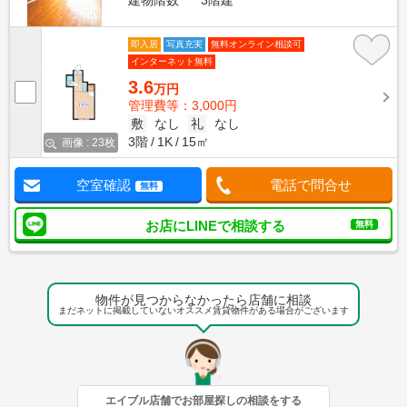
建物階数
3階建
即入居
写真充実
無料オンライン相談可
インターネット無料
3.6
万円
管理費等：3,000円
敷
なし
礼
なし
3階
1K
15㎡
画像 : 23枚
空室確認
電話で問合せ
無料
お店にLINEで相談する
無料
物件が見つからなかったら店舗に相談
まだネットに掲載していないオススメ賃貸物件がある場合がございます
エイブル店舗でお部屋探しの相談をする