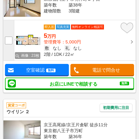
築年数
築38年
建物階数
3階建
即入居
写真充実
無料オンライン相談可
5
万円
管理費等：5,000円
敷
なし
礼
なし
2階
1DK
22㎡
画像 : 23枚
空室確認
電話で問合せ
無料
お店にLINEで相談する
無料
賃貸コーポ
初期費用に注目
ウイリン ２
京王高尾線/京王片倉駅 徒歩11分
東京都八王子市万町
築年数
築36年