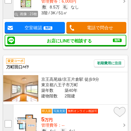
管理費等：6,000円
敷
8.5万
礼
なし
3階
3K
51㎡
画像 : 23枚
空室確認
電話で問合せ
無料
お店にLINEで相談する
無料
賃貸コーポ
初期費用に注目
万町田口ﾊｲﾂ
京王高尾線/京王片倉駅 徒歩9分
東京都八王子市万町
築年数
築40年
建物階数
2階建
即入居
写真充実
無料オンライン相談可
5
万円
管理費等：--