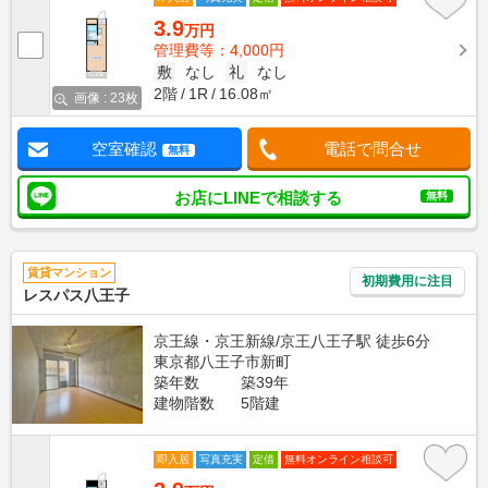
3.9
万円
管理費等：4,000円
敷
なし
礼
なし
2階
1R
16.08㎡
画像 : 23枚
空室確認
電話で問合せ
無料
お店にLINEで相談する
無料
賃貸マンション
初期費用に注目
レスパス八王子
京王線・京王新線/京王八王子駅 徒歩6分
東京都八王子市新町
築年数
築39年
建物階数
5階建
即入居
写真充実
定借
無料オンライン相談可