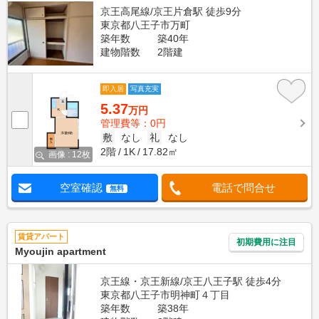
京王高尾線/京王片倉駅 徒歩9分
東京都八王子市万町
築年数
築40年
建物階数
2階建
即入居
写真充実
5.37
万円
管理費等：0円
敷
なし
礼
なし
2階
1K
17.82㎡
画像 : 12枚
空室確認
電話で問合せ
無料
賃貸アパート
初期費用に注目
Myoujin apartment
京王線・京王新線/京王八王子駅 徒歩4分
東京都八王子市明神町４丁目
築年数
築38年