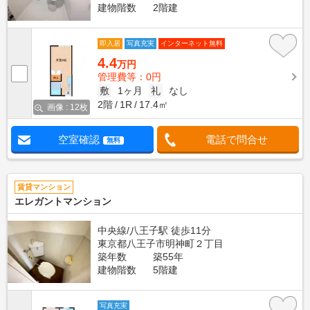
建物階数
2階建
即入居
写真充実
インターネット無料
4.4
万円
管理費等：0円
敷
1ヶ月
礼
なし
2階
1R
17.4㎡
画像 : 12枚
空室確認
電話で問合せ
無料
賃貸マンション
エレガントマンション
中央線/八王子駅 徒歩11分
東京都八王子市明神町２丁目
築年数
築55年
建物階数
5階建
写真充実