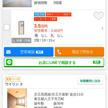
建物階数
3階建
写真充実
無料オンライン相談可
インターネット無料
3.5
万円
管理費等：3,000円
敷
なし
礼
なし
2階
1R
15㎡
画像 : 23枚
空室確認
電話で問合せ
無料
お店にLINEで相談する
無料
賃貸コーポ
初期費用に注目
ウイリン ２
京王高尾線/京王片倉駅 徒歩11分
東京都八王子市万町
築年数
築36年