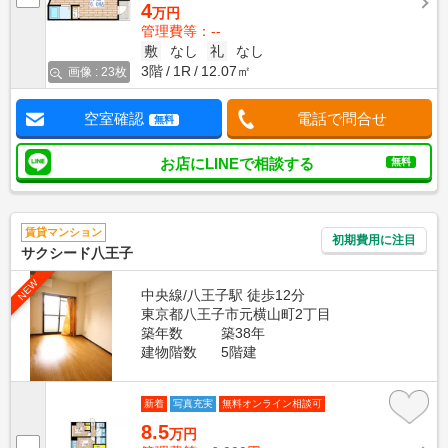
4
万円
管理費等：--
敷
なし
礼
なし
3階
1R
12.07㎡
画像 : 23枚
空室確認
電話で問合せ
無料
お店にLINEで相談する
無料
賃貸マンション
初期費用に注目
サクシード八王子
NEW
中央線/八王子駅 徒歩12分
東京都八王子市元横山町2丁目
築年数
築38年
建物階数
5階建
新着
写真充実
無料オンライン相談可
8.5
万円