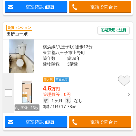
空室確認
電話で問合せ
無料
賃貸マンション
初期費用に注目
田所コーポ
横浜線/八王子駅 徒歩13分
東京都八王子市上野町
築年数
築39年
建物階数
3階建
即入居
写真充実
4.5
万円
管理費等：0円
敷
1ヶ月
礼
なし
3階
1R
17.78㎡
画像 : 13枚
空室確認
電話で問合せ
無料