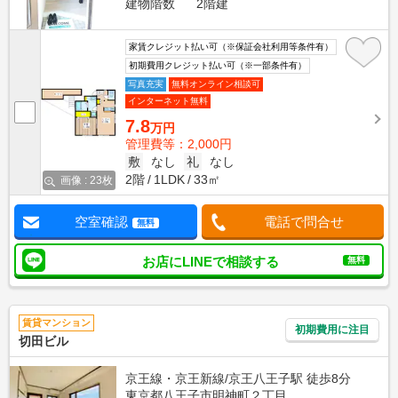
建物階数
2階建
家賃クレジット払い可（※保証会社利用等条件有）
初期費用クレジット払い可（※一部条件有）
写真充実
無料オンライン相談可
インターネット無料
7.8
万円
管理費等：2,000円
敷
なし
礼
なし
2階
1LDK
33㎡
画像 : 23枚
空室確認
電話で問合せ
無料
お店にLINEで相談する
無料
賃貸マンション
初期費用に注目
切田ビル
京王線・京王新線/京王八王子駅 徒歩8分
東京都八王子市明神町２丁目