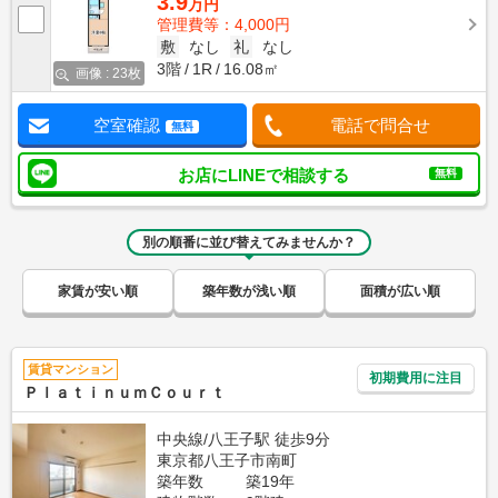
3.9
万円
管理費等：4,000円
敷
なし
礼
なし
3階
1R
16.08㎡
画像 : 23枚
空室確認
電話で問合せ
無料
お店にLINEで相談する
無料
別の順番に並び替えてみませんか？
家賃が安い順
築年数が浅い順
面積が広い順
賃貸マンション
初期費用に注目
ＰｌａｔｉｎｕｍＣｏｕｒｔ
中央線/八王子駅 徒歩9分
東京都八王子市南町
築年数
築19年