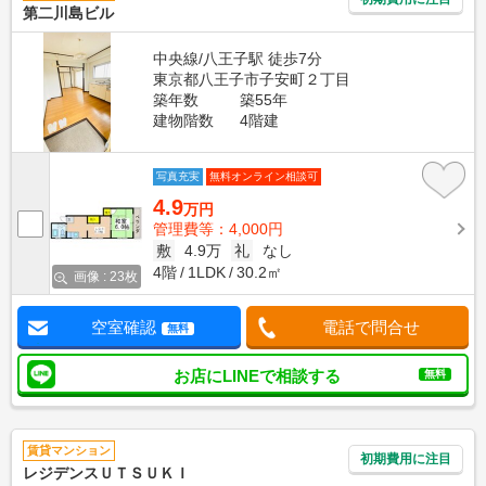
第二川島ビル
中央線/八王子駅 徒歩7分
東京都八王子市子安町２丁目
築年数
築55年
建物階数
4階建
写真充実
無料オンライン相談可
4.9
万円
管理費等：4,000円
敷
4.9万
礼
なし
4階
1LDK
30.2㎡
画像 : 23枚
空室確認
電話で問合せ
無料
お店にLINEで相談する
無料
賃貸マンション
初期費用に注目
レジデンスＵＴＳＵＫＩ