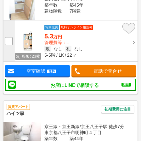
築年数
築45年
建物階数
7階建
写真充実
無料オンライン相談可
5.3
万円
管理費等：--
敷
なし
礼
なし
5-5階
1K
22㎡
画像 : 23枚
空室確認
電話で問合せ
無料
お店にLINEで相談する
無料
賃貸アパート
初期費用に注目
ハイツ森
京王線・京王新線/京王八王子駅 徒歩7分
東京都八王子市明神町４丁目
築年数
築44年