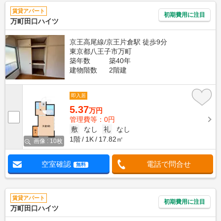
賃貸アパート
初期費用に注目
万町田口ハイツ
京王高尾線/京王片倉駅 徒歩9分
東京都八王子市万町
築年数
築40年
建物階数
2階建
即入居
5.37
万円
管理費等：0円
敷
なし
礼
なし
1階
1K
17.82㎡
画像 : 10枚
空室確認
電話で問合せ
無料
賃貸アパート
初期費用に注目
万町田口ハイツ