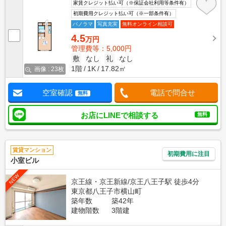
家賃クレジット払い可（※保証会社利用等条件有）
初期費用クレジット払い可（※一部条件有）
パノラマ
写真充実
無料オンライン相談可
4.5
万円
管理費等：5,000円
敷
なし
礼
なし
1階
1K
17.82㎡
画像 : 23枚
空室確認
電話で問合せ
無料
お店にLINEで相談する
無料
賃貸マンション
初期費用に注目
小室ビル
NEW
京王線・京王新線/京王八王子駅 徒歩4分
東京都八王子市横山町
築年数
築42年
建物階数
3階建