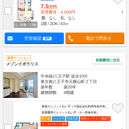
7.5
万円
管理費等：4,000円
敷
なし
礼
なし
1階
2DK
43㎡
画像 : 13枚
空室確認
電話で問合せ
無料
賃貸マンション
初期費用に注目
メゾンドポラリス
中央線/八王子駅 徒歩10分
東京都八王子市元横山町２丁目
築年数
築20年
建物階数
4階建
家賃クレジット払い可（※保証会社利用等条件有）
初期費用クレジット払い可（※一部条件有）
即入居
パノラマ
写真充実
無料オンライン相談可
インターネット無料