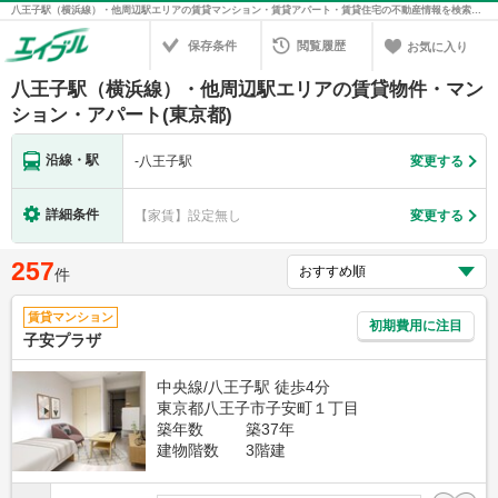
八王子駅（横浜線）・他周辺駅エリアの賃貸マンション・賃貸アパート・賃貸住宅の不動産情報を検索！不動産賃貸の物件探しは、お部屋探しのエイブル
保存条件
閲覧履歴
お気に入り
八王子駅（横浜線）・他周辺駅エリアの賃貸物件・マン
ション・アパート(東京都)
沿線・駅
-
八王子駅
変更する
詳細条件
【家賃】設定無し
変更する
257
件
賃貸マンション
初期費用に注目
子安プラザ
中央線/八王子駅 徒歩4分
東京都八王子市子安町１丁目
築年数
築37年
建物階数
3階建