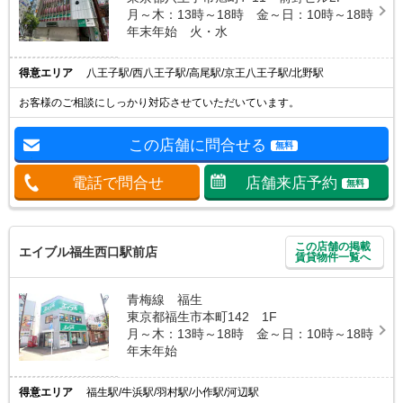
月～木：13時～18時 金～日：10時～18時
年末年始 火・水
得意エリア
八王子駅/西八王子駅/高尾駅/京王八王子駅/北野駅
お客様のご相談にしっかり対応させていただいています。
この店舗に問合せる
無料
電話で問合せ
店舗来店予約
無料
この店舗の掲載
エイブル福生西口駅前店
賃貸物件一覧へ
青梅線 福生
東京都福生市本町142 1F
月～木：13時～18時 金～日：10時～18時
年末年始
得意エリア
福生駅/牛浜駅/羽村駅/小作駅/河辺駅