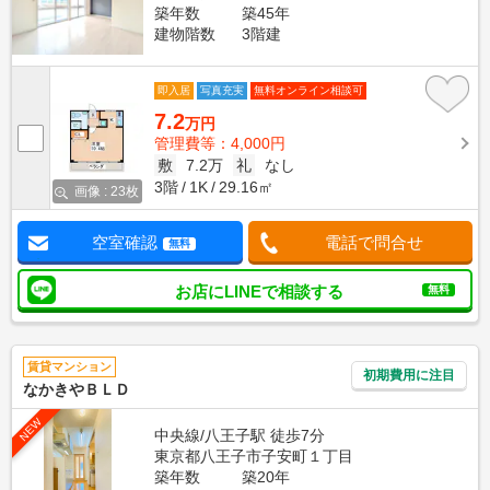
築年数
築45年
建物階数
3階建
即入居
写真充実
無料オンライン相談可
7.2
万円
管理費等：4,000円
敷
7.2万
礼
なし
3階
1K
29.16㎡
画像 : 23枚
空室確認
電話で問合せ
無料
お店にLINEで相談する
無料
賃貸マンション
初期費用に注目
なかきやＢＬＤ
NEW
中央線/八王子駅 徒歩7分
東京都八王子市子安町１丁目
築年数
築20年