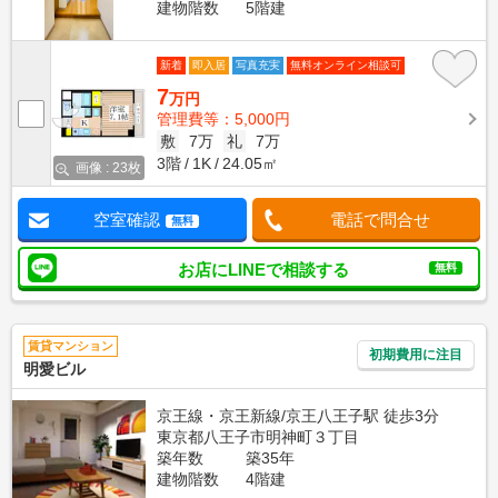
建物階数
5階建
新着
即入居
写真充実
無料オンライン相談可
7
万円
管理費等：5,000円
敷
7万
礼
7万
3階
1K
24.05㎡
画像 : 23枚
空室確認
電話で問合せ
無料
お店にLINEで相談する
無料
賃貸マンション
初期費用に注目
明愛ビル
京王線・京王新線/京王八王子駅 徒歩3分
東京都八王子市明神町３丁目
築年数
築35年
建物階数
4階建