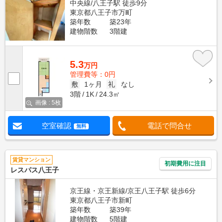
中央線/八王子駅 徒歩9分
東京都八王子市万町
築年数
築23年
建物階数
3階建
5.3
万円
管理費等：0円
敷
1ヶ月
礼
なし
3階
1K
24.3㎡
画像 : 5枚
空室確認
電話で問合せ
無料
賃貸マンション
初期費用に注目
レスパス八王子
京王線・京王新線/京王八王子駅 徒歩6分
東京都八王子市新町
築年数
築39年
建物階数
5階建