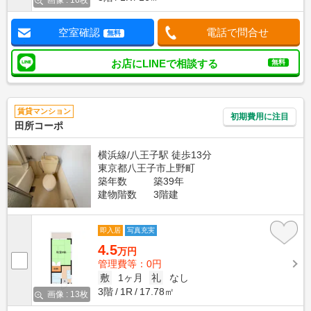
画像 : 16枚
空室確認
電話で問合せ
無料
お店にLINEで相談する
無料
賃貸マンション
初期費用に注目
田所コーポ
横浜線/八王子駅 徒歩13分
東京都八王子市上野町
築年数
築39年
建物階数
3階建
即入居
写真充実
4.5
万円
管理費等：0円
敷
1ヶ月
礼
なし
3階
1R
17.78㎡
画像 : 13枚