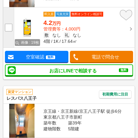
即入居
写真充実
無料オンライン相談可
4.2
万円
管理費等：4,000円
敷
なし
礼
なし
4階
1K
17.64㎡
画像 : 19枚
空室確認
電話で問合せ
無料
お店にLINEで相談する
無料
賃貸マンション
初期費用に注目
レスパス八王子
京王線・京王新線/京王八王子駅 徒歩6分
東京都八王子市新町
築年数
築39年
建物階数
5階建