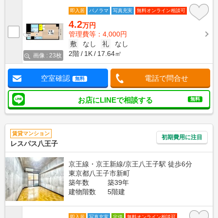
即入居
パノラマ
写真充実
無料オンライン相談可
4.2
万円
管理費等：4,000円
敷
なし
礼
なし
2階
1K
17.64㎡
画像 : 23枚
空室確認
電話で問合せ
無料
お店にLINEで相談する
無料
賃貸マンション
初期費用に注目
レスパス八王子
京王線・京王新線/京王八王子駅 徒歩6分
東京都八王子市新町
築年数
築39年
建物階数
5階建
即入居
写真充実
定借
無料オンライン相談可