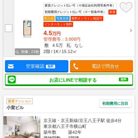
家賃クレジット払い可（※保証会社利用等条件有）
初期費用クレジット払い可（※一部条件有）
新着
即入居
写真充実
無料オンライン相談可
インターネット無料
4.5
万円
管理費等：3,000円
敷
4.5万
礼
なし
2階
1K
15.12㎡
画像 : 23枚
空室確認
電話で問合せ
無料
お店にLINEで相談する
無料
賃貸マンション
初期費用に注目
小室ビル
京王線・京王新線/京王八王子駅 徒歩4分
東京都八王子市横山町
築年数
築42年