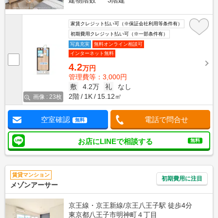
建物階数
3階建
家賃クレジット払い可（※保証会社利用等条件有）
初期費用クレジット払い可（※一部条件有）
写真充実
無料オンライン相談可
インターネット無料
4.2
万円
管理費等：3,000円
敷
4.2万
礼
なし
2階
1K
15.12㎡
画像 : 23枚
空室確認
電話で問合せ
無料
お店にLINEで相談する
無料
賃貸マンション
初期費用に注目
メゾンアーサー
京王線・京王新線/京王八王子駅 徒歩4分
東京都八王子市明神町４丁目