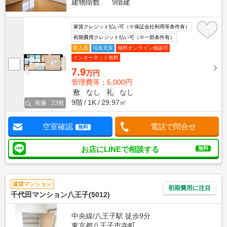
建物階数
9階建
家賃クレジット払い可（※保証会社利用等条件有）
初期費用クレジット払い可（※一部条件有）
即入居
写真充実
無料オンライン相談可
インターネット無料
7.9
万円
管理費等：5,000円
敷
なし
礼
なし
9階
1K
29.97㎡
画像 : 23枚
空室確認
電話で問合せ
無料
お店にLINEで相談する
無料
賃貸マンション
初期費用に注目
千代田マンション八王子(5012)
中央線/八王子駅 徒歩9分
東京都八王子市寺町