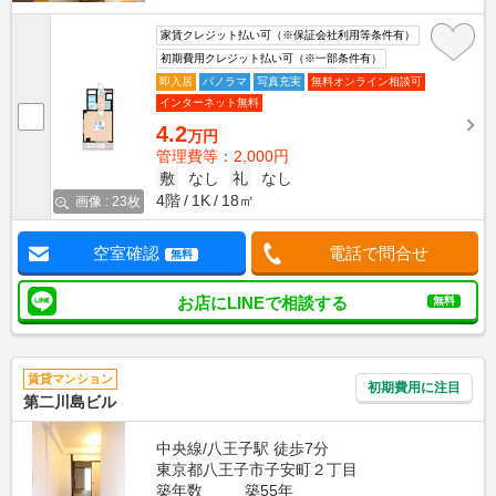
家賃クレジット払い可（※保証会社利用等条件有）
初期費用クレジット払い可（※一部条件有）
即入居
パノラマ
写真充実
無料オンライン相談可
インターネット無料
4.2
万円
管理費等：2,000円
敷
なし
礼
なし
4階
1K
18㎡
画像 : 23枚
空室確認
電話で問合せ
無料
お店にLINEで相談する
無料
賃貸マンション
初期費用に注目
第二川島ビル
中央線/八王子駅 徒歩7分
東京都八王子市子安町２丁目
築年数
築55年