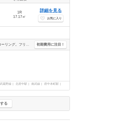
詳細を見る
1R
17.17㎡
お気に入り
ガスコンロ設置可。バルコニー。エアコン付き。室内洗濯機置場。フローリング。フリーレント2ヶ月。清掃費実費。
初期費用に注目！
武蔵野線
北府中駅
南武線
府中本町駅
する