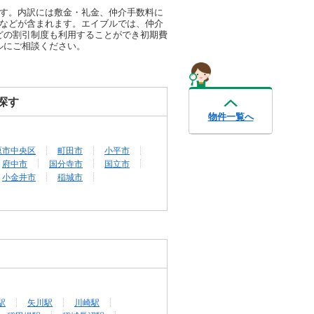
ます。内訳には敷金・礼金、仲介手数料に
代などが含まれます。エイブルでは、仲介
どの割引制度も利用することができ初期費
ルにご相談ください。
探す
物件一覧へ
原市中央区
町田市
小平市
府中市
国分寺市
国立市
小金井市
稲城市
駅
矢川駅
川崎駅