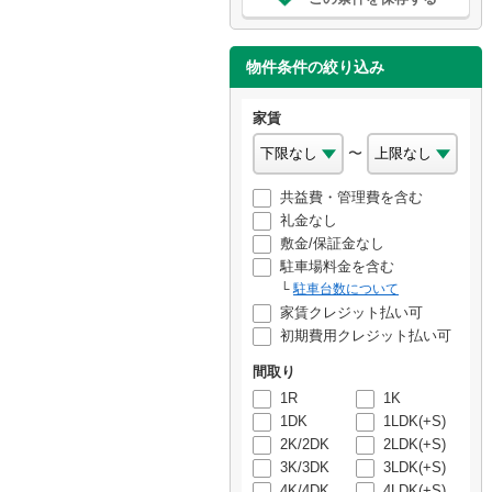
物件条件の絞り込み
家賃
〜
共益費・管理費を含む
礼金なし
敷金/保証金なし
駐車場料金を含む
駐車台数について
家賃クレジット払い可
初期費用クレジット払い可
間取り
1R
1K
1DK
1LDK(+S)
2K/2DK
2LDK(+S)
3K/3DK
3LDK(+S)
4K/4DK
4LDK(+S)