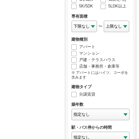
5K/5DK
5LDK以上
専有面積
〜
建物種別
アパート
マンション
戸建・テラスハウス
店舗・事務所・倉庫等
アパートにはハイツ、コーポを
含みます
建物タイプ
分譲賃貸
築年数
駅・バス停からの時間