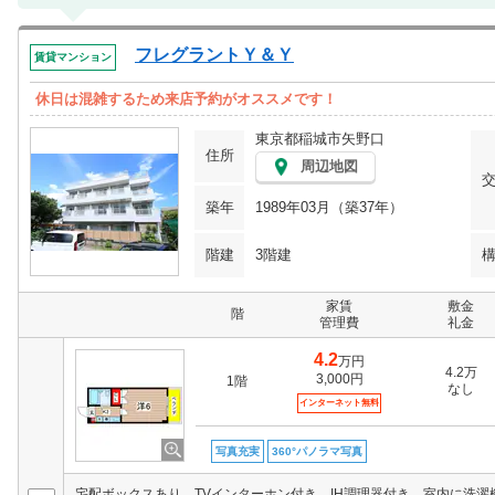
フレグラントＹ＆Ｙ
賃貸マンション
休日は混雑するため来店予約がオススメです！
東京都稲城市矢野口
住所
周辺地図
築年
1989年03月（築37年）
階建
3階建
家賃
敷金
階
管理費
礼金
4.2
万円
4.2万
3,000円
1階
なし
インターネット無料
写真充実
360°パノラマ写真