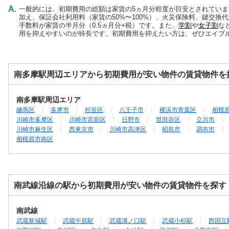
A.
一般的には、初期費用の総額は家賃の5ヵ月分程度が目安とされてい
加え、保証会社利用料（家賃の50%〜100%）、火災保険料、鍵交換
手数料が家賃の半月分（0.5ヵ月分+税）です。また、
学割
や
女子割
な
用を抑えやすいのが特長です。初期費用を抑えたい方は、ぜひエイブ
南多摩駅周辺エリアから初期費用が安い物件の賃貸物件を
南多摩駅周辺エリア
練馬区
多摩市
杉並区
八王子市
横浜市青葉区
相模
川崎市多摩区
川崎市宮前区
日野市
世田谷区
立川市
川崎市麻生区
西東京市
川崎市高津区
昭島市
調布市
相模原市南区
南武線沿線の駅から初期費用が安い物件の賃貸物件を探す
南武線
武蔵新城駅
武蔵中原駅
武蔵溝ノ口駅
武蔵小杉駅
西国立