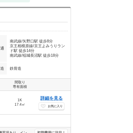
南武線/矢野口駅 徒歩8分
京王相模原線/京王よみうりラン
交通
ド駅 徒歩14分
南武線/稲城長沼駅 徒歩18分
構造
鉄骨造
間取り
専有面積
詳細を見る
1K
17.4㎡
お気に入り
宅配ボックスあり。TVインターホン付き。IH調理器付き。室内に洗濯機置場あり。インターネット無料(契約内容要確認)。
初期費用に注目！