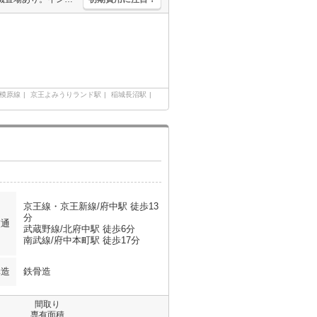
模原線
京王よみうりランド駅
稲城長沼駅
京王線・京王新線/府中駅 徒歩13
分
交通
武蔵野線/北府中駅 徒歩6分
南武線/府中本町駅 徒歩17分
構造
鉄骨造
間取り
専有面積