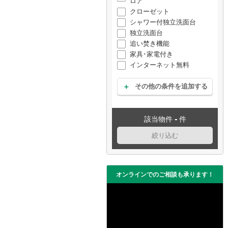
ロア
クローゼット
シャワー付独立洗面台
独立洗面台
追い焚き機能
家具･家電付き
インターネット無料
その他の条件を追加する
-
該当物件
件
絞り込む
オンラインでのご相談も承ります！