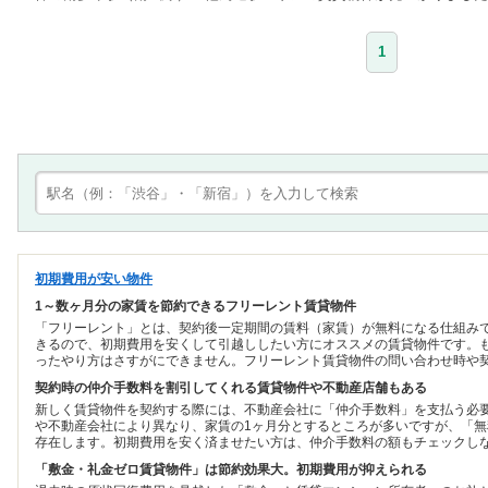
1
初期費用が安い物件
1～数ヶ月分の家賃を節約できるフリーレント賃貸物件
「フリーレント」とは、契約後一定期間の賃料（家賃）が無料になる仕組み
きるので、初期費用を安くして引越ししたい方にオススメの賃貸物件です。
ったやり方はさすがにできません。フリーレント賃貸物件の問い合わせ時や
契約時の仲介手数料を割引してくれる賃貸物件や不動産店舗もある
新しく賃貸物件を契約する際には、不動産会社に「仲介手数料」を支払う必
や不動産会社により異なり、家賃の1ヶ月分とするところが多いですが、「
存在します。初期費用を安く済ませたい方は、仲介手数料の額もチェックし
「敷金・礼金ゼロ賃貸物件」は節約効果大。初期費用が抑えられる