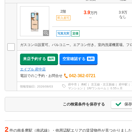
2階
3.9
3.9万
万円
なし
--
即入居可
写真充実
定借
来店予約する
空室確認する
無料
無料
エイブル 府中店
042-362-0721
電話でのご予約・お問合せ
府中市
寿町
京王線・京王新線
府中駅
情報登録日
2026/08/03
マンション
1R/ワンルーム
0.55ヶ月
保存
この検索条件を保存する
2
件の南多摩駅（南武線）・他周辺駅エリアの賃貸物件が見つかりました