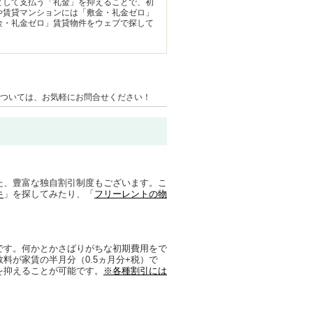
として支払う「礼金」を抑えることで、初
や賃貸マンションには「敷金・礼金ゼロ」
金・礼金ゼロ」賃貸物件をウェブで探して
ついては、お気軽にお問合せください！
また、豊富な独自割引制度もございます。こ
件
」を探してみたり、「
フリーレントの物
です。何かとかさばりがちな初期費用をで
料が家賃の半月分（0.5ヵ月分+税）で
を抑えることが可能です。
※各種割引には