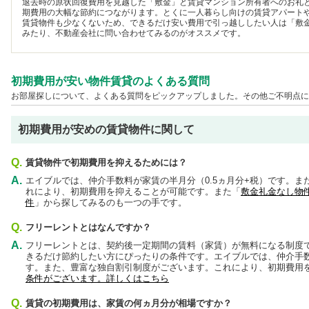
退去時の原状回復費用を見越した「敷金」と賃貸マンション所有者へのお礼
期費用の大幅な節約につながります。とくに一人暮らし向けの賃貸アパート
賃貸物件も少なくないため、できるだけ安い費用で引っ越ししたい人は「敷
みたり、不動産会社に問い合わせてみるのがオススメです。
初期費用が安い物件賃貸のよくある質問
お部屋探しについて、よくある質問をピックアップしました。その他ご不明点に
初期費用が安めの賃貸物件に関して
Q.
賃貸物件で初期費用を抑えるためには？
A.
エイブルでは、仲介手数料が家賃の半月分（0.5ヵ月分+税）です。
れにより、初期費用を抑えることが可能です。また「
敷金礼金なし物
件
」から探してみるのも一つの手です。
Q.
フリーレントとはなんですか？
A.
フリーレントとは、契約後一定期間の賃料（家賃）が無料になる制度
きるだけ節約したい方にぴったりの条件です。エイブルでは、仲介手数
す。また、豊富な独自割引制度がございます。これにより、初期費用
条件がございます。詳しくはこちら
Q.
賃貸の初期費用は、家賃の何ヵ月分が相場ですか？