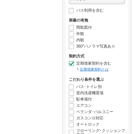
バス利用を含む
画像の有無
間取図付
外観
内観
360°パノラマ写真あり
契約方式
定期借家契約を含む
定期借家契約とは
こだわり条件を選ぶ
バス･トイレ別
室内洗濯機置場
駐車場付
エアコン
ベランダ･バルコニー
ガスコンロ対応
オートロック
フローリング･クッションフ