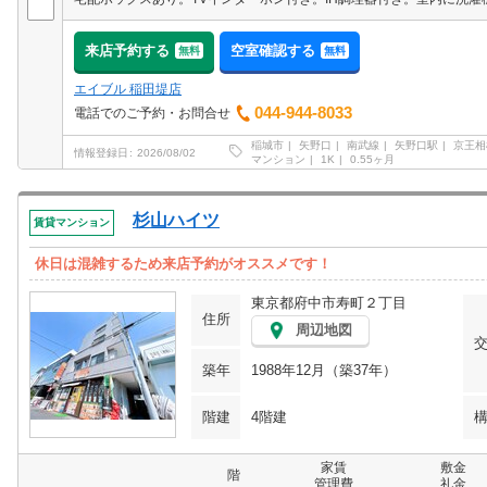
来店予約する
空室確認する
無料
無料
エイブル 稲田堤店
044-944-8033
電話でのご予約・お問合せ
稲城市
矢野口
南武線
矢野口駅
京王相
情報登録日
2026/08/02
マンション
1K
0.55ヶ月
杉山ハイツ
賃貸マンション
休日は混雑するため来店予約がオススメです！
東京都府中市寿町２丁目
住所
周辺地図
築年
1988年12月（築37年）
階建
4階建
家賃
敷金
階
管理費
礼金