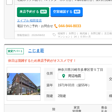
来店予約する
空室確認する
無料
無料
エイブル 稲田堤店
044-944-8033
電話でのご予約・お問合せ
稲城市
矢野口
南武線
矢野口駅
京王相
情報登録日
2026/08/02
マンション
1K
0.55ヶ月
こじま荘
賃貸アパート
休日は混雑するため来店予約がオススメです！
神奈川県川崎市多摩区菅５丁目
住所
周辺地図
築年
1971年03月（築55年）
階建
2階建
家賃
敷金
階
管理費
礼金