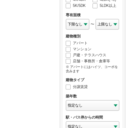
5K/5DK
5LDK以上
専有面積
〜
建物種別
アパート
マンション
戸建・テラスハウス
店舗・事務所・倉庫等
アパートにはハイツ、コーポを
含みます
建物タイプ
分譲賃貸
築年数
駅・バス停からの時間