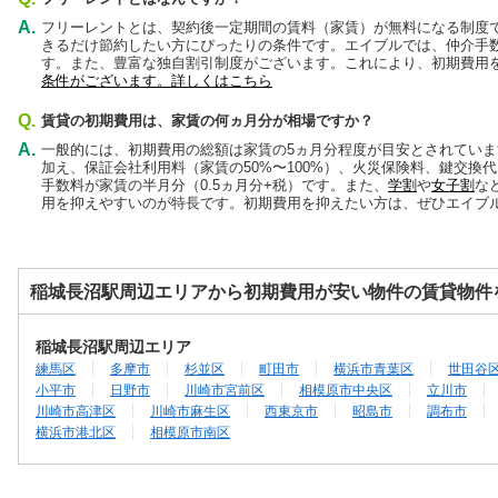
A.
フリーレントとは、契約後一定期間の賃料（家賃）が無料になる制度
きるだけ節約したい方にぴったりの条件です。エイブルでは、仲介手数
す。また、豊富な独自割引制度がございます。これにより、初期費用
条件がございます。詳しくはこちら
Q.
賃貸の初期費用は、家賃の何ヵ月分が相場ですか？
A.
一般的には、初期費用の総額は家賃の5ヵ月分程度が目安とされてい
加え、保証会社利用料（家賃の50%〜100%）、火災保険料、鍵交換
手数料が家賃の半月分（0.5ヵ月分+税）です。また、
学割
や
女子割
な
用を抑えやすいのが特長です。初期費用を抑えたい方は、ぜひエイブ
稲城長沼駅周辺エリアから初期費用が安い物件の賃貸物件
稲城長沼駅周辺エリア
練馬区
多摩市
杉並区
町田市
横浜市青葉区
世田谷
小平市
日野市
川崎市宮前区
相模原市中央区
立川市
川崎市高津区
川崎市麻生区
西東京市
昭島市
調布市
横浜市港北区
相模原市南区