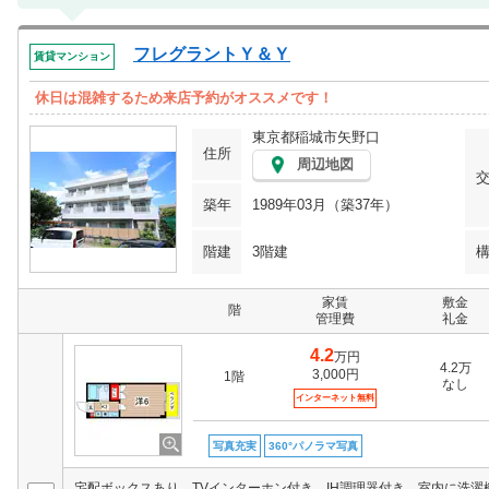
フレグラントＹ＆Ｙ
賃貸マンション
休日は混雑するため来店予約がオススメです！
東京都稲城市矢野口
住所
周辺地図
築年
1989年03月（築37年）
階建
3階建
家賃
敷金
階
管理費
礼金
4.2
万円
4.2万
3,000円
1階
なし
インターネット無料
写真充実
360°パノラマ写真