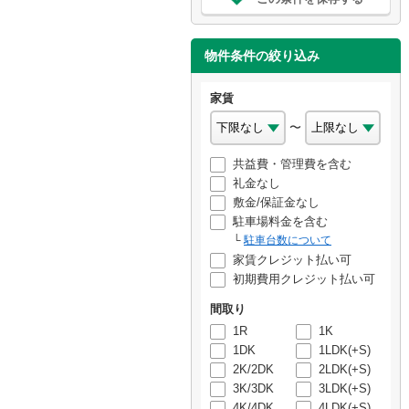
物件条件の絞り込み
家賃
〜
共益費・管理費を含む
礼金なし
敷金/保証金なし
駐車場料金を含む
駐車台数について
家賃クレジット払い可
初期費用クレジット払い可
間取り
1R
1K
1DK
1LDK(+S)
2K/2DK
2LDK(+S)
3K/3DK
3LDK(+S)
4K/4DK
4LDK(+S)