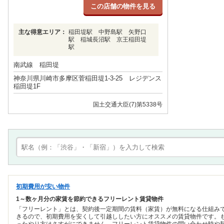
この店舗の物件を見る
主な得意エリア：
稲田堤駅 中野島駅 矢野口
駅 稲城長沼駅 京王稲田堤
駅
南武線 稲田堤
神奈川県川崎市多摩区菅稲田堤1-3-25 レジデンス
稲田堤1F
国土交通大臣(7)第5338号
初期費用が安い物件
1～数ヶ月分の家賃を節約できるフリーレント賃貸物件
「フリーレント」とは、契約後一定期間の賃料（家賃）が無料になる仕組み
きるので、初期費用を安くして引越ししたい方にオススメの賃貸物件です。