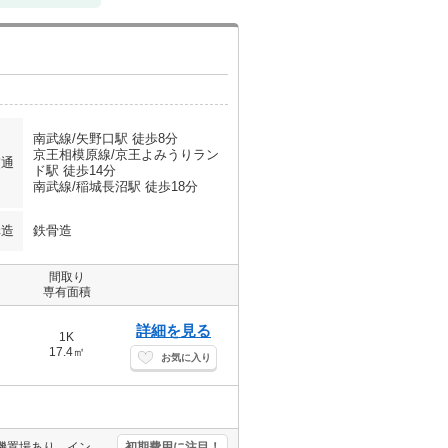
南武線/矢野口駅 徒歩8分
京王相模原線/京王よみうりラン
交通
ド駅 徒歩14分
南武線/稲城長沼駅 徒歩18分
構造
鉄骨造
間取り
専有面積
詳細を見る
1K
17.4㎡
お気に入り
宅配ボックスあり。TVインターホン付き。IH調理器付き。室内に洗濯機置場あり。インターネット無料(契約内容要確認)。
初期費用に注目！