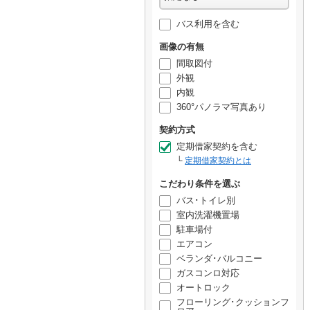
バス利用を含む
画像の有無
間取図付
外観
内観
360°パノラマ写真あり
契約方式
定期借家契約を含む
定期借家契約とは
こだわり条件を選ぶ
バス･トイレ別
室内洗濯機置場
駐車場付
エアコン
ベランダ･バルコニー
ガスコンロ対応
オートロック
フローリング･クッションフ