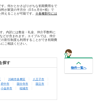
です。何かとかさばりがちな初期費用をで
料が家賃の半月分（0.5ヵ月分+税）で
を抑えることが可能です。
※各種割引には
ます。内訳には敷金・礼金、仲介手数料に
代などが含まれます。エイブルでは、仲介
どの割引制度も利用することができ初期費
ルにご相談ください。
を探す
物件一覧へ
区
川崎市多摩区
八王子市
府中市
国分寺市
国立市
小金井市
稲城市