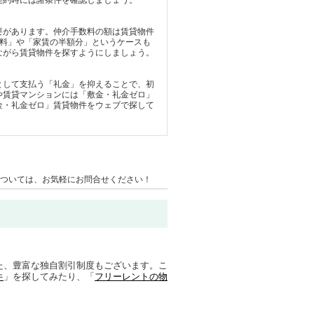
契約時には諸条件を確認しましょう。
要があります。仲介手数料の額は賃貸物件
無料」や「家賃の半額分」というケースも
ながら賃貸物件を探すようにしましょう。
として支払う「礼金」を抑えることで、初
や賃貸マンションには「敷金・礼金ゼロ」
金・礼金ゼロ」賃貸物件をウェブで探して
ついては、お気軽にお問合せください！
また、豊富な独自割引制度もございます。こ
件
」を探してみたり、「
フリーレントの物