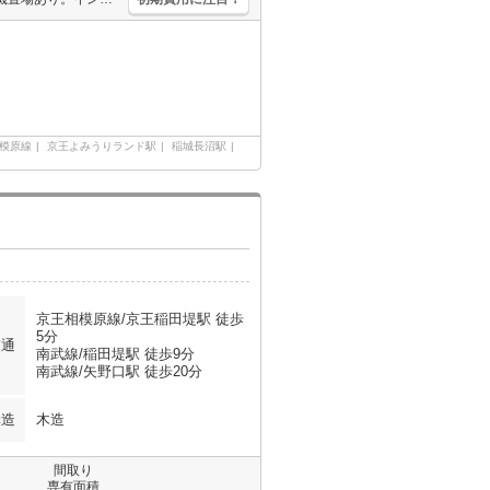
模原線
京王よみうりランド駅
稲城長沼駅
京王相模原線/京王稲田堤駅 徒歩
5分
交通
南武線/稲田堤駅 徒歩9分
南武線/矢野口駅 徒歩20分
構造
木造
間取り
専有面積