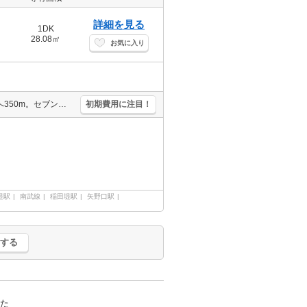
詳細を見る
1DK
28.08㎡
お気に入り
倉庫に適す。定期借家契約1年間。スーパーへ180m。ドラッグストアへ350m。セブンイレブンへ350m。クリーニング店へ550m。ファミリーレストランへ550m。100円ショップへ600m。
初期費用に注目！
堤駅
南武線
稲田堤駅
矢野口駅
する
た