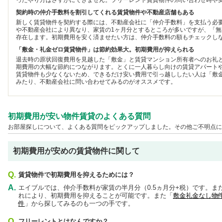
ったやり方はさすがにできません。フリーレント賃貸物件の問い合わせ時や
契約時の仲介手数料を割引してくれる賃貸物件や不動産店舗もある
新しく賃貸物件を契約する際には、不動産会社に「仲介手数料」を支払う必
や不動産会社により異なり、家賃の1ヶ月分とするところが多いですが、「
存在します。初期費用を安く済ませたい方は、仲介手数料の額もチェックし
「敷金・礼金ゼロ賃貸物件」は節約効果大。初期費用が抑えられる
退去時の原状回復費用を見越した「敷金」と賃貸マンション所有者へのお礼
期費用の大幅な節約につながります。とくに一人暮らし向けの賃貸アパート
賃貸物件も少なくないため、できるだけ安い費用で引っ越ししたい人は「敷
みたり、不動産会社に問い合わせてみるのがオススメです。
初期費用が安い物件賃貸のよくある質問
お部屋探しについて、よくある質問をピックアップしました。その他ご不明点に
初期費用が安めの賃貸物件に関して
Q.
賃貸物件で初期費用を抑えるためには？
A.
エイブルでは、仲介手数料が家賃の半月分（0.5ヵ月分+税）です。
れにより、初期費用を抑えることが可能です。また「
敷金礼金なし物
件
」から探してみるのも一つの手です。
Q.
フリーレントとはなんですか？