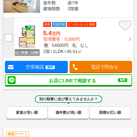
築年数
築7年
建物階数
2階建
新着
写真充実
インターネット無料
5.4
万円
管理費等：5,000円
敷
54000円
礼
なし
1階
1LDK
46.51㎡
画像 : 18枚
空室確認
電話で問合せ
無料
お店にLINEで相談する
無料
別の順番に並び替えてみませんか？
家賃が安い順
築年数が浅い順
面積が広い順
賃貸アパート