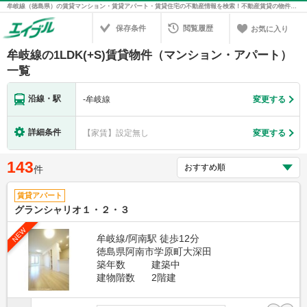
牟岐線（徳島県）の賃貸マンション・賃貸アパート・賃貸住宅の不動産情報を検索！不動産賃貸の物件探しは、お部屋探しのエイブル
保存条件
閲覧履歴
お気に入り
牟岐線の1LDK(+S)賃貸物件（マンション・アパート）
一覧
沿線・駅
-
牟岐線
変更する
詳細条件
【家賃】設定無し
変更する
143
件
賃貸アパート
グランシャリオ１・２・３
NEW
牟岐線/阿南駅 徒歩12分
徳島県阿南市学原町大深田
築年数
建築中
建物階数
2階建