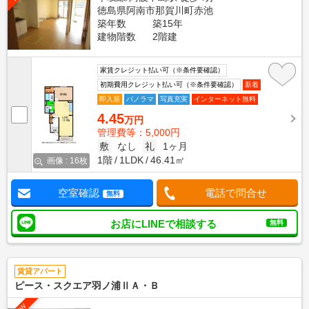
徳島県阿南市那賀川町赤池
築年数
築15年
建物階数
2階建
家賃クレジット払い可（※条件要確認）
初期費用クレジット払い可（※条件要確認）
新着
即入居
パノラマ
写真充実
インターネット無料
4.45
万円
管理費等：5,000円
敷
なし
礼
1ヶ月
1階
1LDK
46.41㎡
画像 : 16枚
空室確認
電話で問合せ
無料
お店にLINEで相談する
無料
賃貸アパート
ピース・スクエア羽ノ浦ⅡＡ・Ｂ