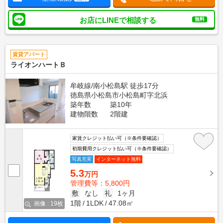
お店にLINEで相談する
無料
賃貸アパート
ライオンハートＢ
牟岐線/南小松島駅 徒歩17分
徳島県小松島市小松島町字北浜
築年数
築10年
建物階数
2階建
家賃クレジット払い可（※条件要確認）
初期費用クレジット払い可（※条件要確認）
写真充実
インターネット無料
5.3
万円
管理費等：5,800円
敷
なし
礼
1ヶ月
1階
1LDK
47.08㎡
画像 : 19枚