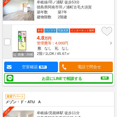
NEW
牟岐線/羽ノ浦駅 徒歩53分
徳島県阿南市羽ノ浦町古毛大須賀
築年数
築7年
建物階数
2階建
新着
パノラマ
写真充実
インターネット無料
4.8
万円
管理費等：4,000円
敷
なし
礼
なし
2階
1LDK
45.67㎡
画像 : 26枚
空室確認
電話で問合せ
無料
お店にLINEで相談する
無料
賃貸アパート
メゾン・ド・ATU A
NEW
牟岐線/見能林駅 徒歩11分