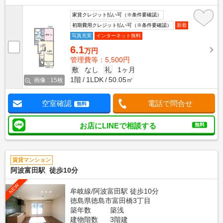
家賃クレジット払い可（※条件要確認）
初期費用クレジット払い可（※条件要確認）
新着
写真充実
インターネット無料
6.1
万円
管理費等：5,500円
敷
なし
礼
1ヶ月
1階
1LDK
50.05㎡
画像 : 15枚
空室確認
電話で問合せ
無料
お店にLINEで相談する
無料
賃貸マンション
阿波富田駅 徒歩10分
NEW
牟岐線/阿波富田駅 徒歩10分
徳島県徳島市富田橋3丁目
築年数
築浅
建物階数
3階建