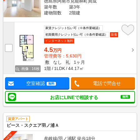
徳島県阿南市見能林町貞成
築年数
築3年
建物階数
2階建
家賃クレジット払い可（※条件要確認）
初期費用クレジット払い可（※条件要確認）
新着
インターネット無料
4.5
万円
管理費等：5,630円
敷
なし
礼
1ヶ月
1階
1LDK
44.17㎡
画像 : 16枚
空室確認
電話で問合せ
無料
お店にLINEで相談する
無料
賃貸アパート
ピース・スクエア羽ノ浦Ａ
NEW
牟岐線/羽ノ浦駅 徒歩18分