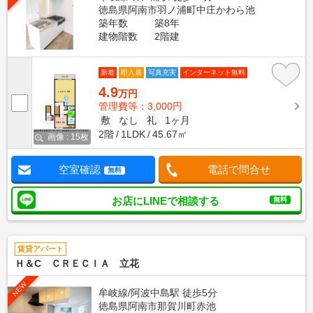
徳島県阿南市羽ノ浦町中庄かわら池
築年数
築8年
建物階数
2階建
新着
即入居
写真充実
インターネット無料
4.9
万円
管理費等：3,000円
敷
なし
礼
1ヶ月
2階
1LDK
45.67㎡
画像 : 15枚
空室確認
電話で問合せ
無料
お店にLINEで相談する
無料
賃貸アパート
Ｈ＆C ＣＲＥＣＩＡ 立花
NEW
牟岐線/阿波中島駅 徒歩5分
徳島県阿南市那賀川町赤池