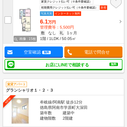
家賃クレジット払い可（※条件要確認）
初期費用クレジット払い可（※条件要確認）
新着
写真充実
インターネット無料
6.1
万円
管理費等：5,500円
敷
なし
礼
1ヶ月
1階
1LDK
50.05㎡
画像 : 15枚
空室確認
電話で問合せ
無料
お店にLINEで相談する
無料
賃貸アパート
グランシャリオ１・２・３
NEW
牟岐線/阿南駅 徒歩12分
徳島県阿南市学原町大深田
築年数
建築中
建物階数
2階建