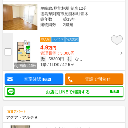
牟岐線/見能林駅 徒歩12分
徳島県阿南市見能林町青木
築年数
築19年
建物階数
2階建
即入居
パノラマ
写真充実
4.9
万円
管理費等：3,000円
敷
58300円
礼
なし
1階
1LDK
42.5㎡
画像 : 15枚
空室確認
電話で問合せ
無料
お店にLINEで相談する
無料
賃貸アパート
アクア・アルテＡ