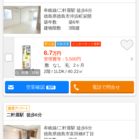
牟岐線/二軒屋駅 徒歩6分
徳島県徳島市沖浜町栄開
築年数
築6年
建物階数
3階建
即入居
写真充実
インターネット無料
6.7
万円
管理費等：5,500円
敷
なし
礼
2ヶ月
2階
1LDK
40.22㎡
画像 : 18枚
空室確認
電話で問合せ
無料
賃貸アパート
二軒屋駅 徒歩6分
牟岐線/二軒屋駅 徒歩6分
徳島県徳島市富田橋8丁目