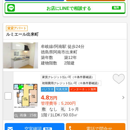
お店にLINEで相談する
無料
賃貸アパート
ルミエール出来町
牟岐線/阿南駅 徒歩24分
徳島県阿南市出来町
築年数
築12年
建物階数
2階建
家賃クレジット払い可（※条件要確認）
初期費用クレジット払い可（※条件要確認）
パノラマ
写真充実
インターネット無料
4.8
万円
管理費等：5,200円
敷
なし
礼
1ヶ月
1階
1LDK
50.03㎡
画像 : 15枚
空室確認
電話で問合せ
無料