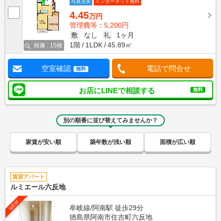
写真充実
インターネット無料
4.45
万円
管理費等：5,200円
敷
なし
礼
1ヶ月
1階
1LDK
45.89㎡
画像 : 15枚
空室確認
電話で問合せ
無料
お店にLINEで相談する
無料
別の順番に並び替えてみませんか？
家賃が安い順
築年数が浅い順
面積が広い順
賃貸アパート
ルミエール六反地
NEW
牟岐線/阿南駅 徒歩29分
徳島県阿南市住吉町六反地