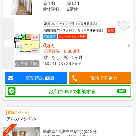
築年数
築12年
建物階数
2階建
家賃クレジット払い可（※条件要確認）
初期費用クレジット払い可（※条件要確認）
新着
写真充実
インターネット無料
4
万円
管理費等：5,800円
敷
なし
礼
1ヶ月
1階
1LDK
38.95㎡
画像 : 16枚
空室確認
電話で問合せ
無料
お店にLINEで相談する
無料
賃貸アパート
アルカンシエル
NEW
牟岐線/阿波中島駅 徒歩19分