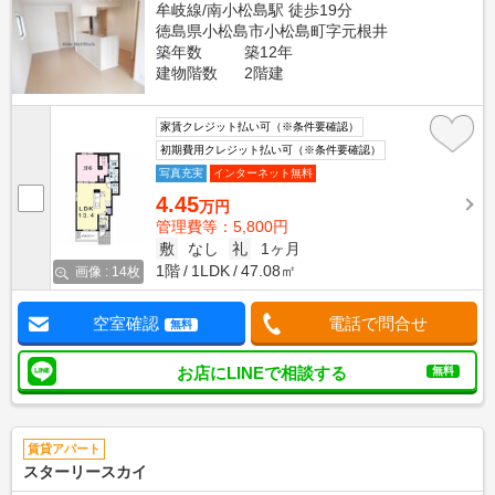
牟岐線/南小松島駅 徒歩19分
徳島県小松島市小松島町字元根井
築年数
築12年
建物階数
2階建
家賃クレジット払い可（※条件要確認）
初期費用クレジット払い可（※条件要確認）
写真充実
インターネット無料
4.45
万円
管理費等：5,800円
敷
なし
礼
1ヶ月
1階
1LDK
47.08㎡
画像 : 14枚
空室確認
電話で問合せ
無料
お店にLINEで相談する
無料
賃貸アパート
スターリースカイ