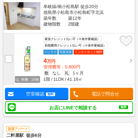
牟岐線/南小松島駅 徒歩20分
徳島県小松島市小松島町字北浜
築年数
築12年
建物階数
2階建
家賃クレジット払い可（※条件要確認）
初期費用クレジット払い可（※条件要確認）
パノラマ
写真充実
インターネット無料
4
万円
管理費等：5,800円
敷
なし
礼
1ヶ月
1階
1LDK
41.18㎡
画像 : 18枚
空室確認
電話で問合せ
無料
お店にLINEで相談する
無料
賃貸アパート
二軒屋駅 徒歩6分