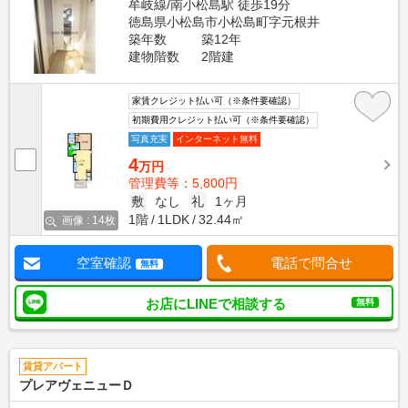
牟岐線/南小松島駅 徒歩19分
徳島県小松島市小松島町字元根井
築年数
築12年
建物階数
2階建
家賃クレジット払い可（※条件要確認）
初期費用クレジット払い可（※条件要確認）
写真充実
インターネット無料
4
万円
管理費等：5,800円
敷
なし
礼
1ヶ月
1階
1LDK
32.44㎡
画像 : 14枚
空室確認
電話で問合せ
無料
お店にLINEで相談する
無料
賃貸アパート
プレアヴェニューＤ