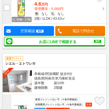
4.6
万円
管理費等：5,000円
敷
なし
礼
なし
2階
1LDK
43.63㎡
画像 : 17枚
空室確認
電話で問合せ
無料
お店にLINEで相談する
無料
賃貸アパート
シエル・エトワレⅣ
NEW
牟岐線/阿波橘駅 徒歩9分
徳島県阿南市津乃峰町長浜
築年数
築10年
建物階数
2階建
家賃クレジット払い可（※条件要確認）
初期費用クレジット払い可（※条件要確認）
新着