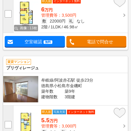
即入居
インターネット無料
6
万円
管理費等：3,500円
敷
22000円
礼
なし
2階
1LDK
46.98㎡
画像 : 13枚
空室確認
電話で問合せ
無料
賃貸マンション
プリヴィレージュ
牟岐線/阿波赤石駅 徒歩23分
徳島県小松島市金磯町
築年数
築9年
建物階数
3階建
即入居
写真充実
インターネット無料
5.5
万円
管理費等：3,000円