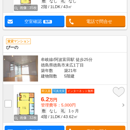
敷
なし
礼
なし
2階
1LDK
43㎡
画像 : 35枚
空室確認
電話で問合せ
無料
賃貸マンション
ぴーの
牟岐線/阿波富田駅 徒歩25分
徳島県徳島市末広1丁目
築年数
築21年
建物階数
5階建
即入居
写真充実
インターネット無料
6.2
万円
管理費等：5,000円
敷
なし
礼
1ヶ月
4階
1LDK
43.62㎡
画像 : 32枚