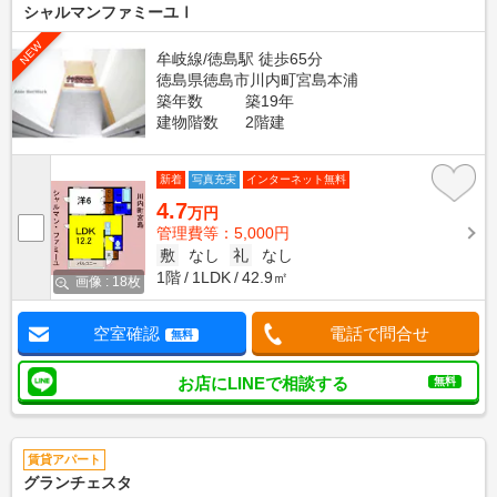
シャルマンファミーユⅠ
NEW
牟岐線/徳島駅 徒歩65分
徳島県徳島市川内町宮島本浦
築年数
築19年
建物階数
2階建
新着
写真充実
インターネット無料
4.7
万円
管理費等：5,000円
敷
なし
礼
なし
1階
1LDK
42.9㎡
画像 : 18枚
空室確認
電話で問合せ
無料
お店にLINEで相談する
無料
賃貸アパート
グランチェスタ