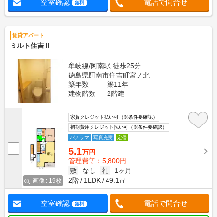
空室確認
電話で問合せ
無料
賃貸アパート
ミルト住吉Ⅱ
牟岐線/阿南駅 徒歩25分
徳島県阿南市住吉町宮ノ北
築年数
築11年
建物階数
2階建
家賃クレジット払い可（※条件要確認）
初期費用クレジット払い可（※条件要確認）
パノラマ
写真充実
定借
5.1
万円
管理費等：5,800円
敷
なし
礼
1ヶ月
2階
1LDK
49.1㎡
画像 : 19枚
空室確認
電話で問合せ
無料