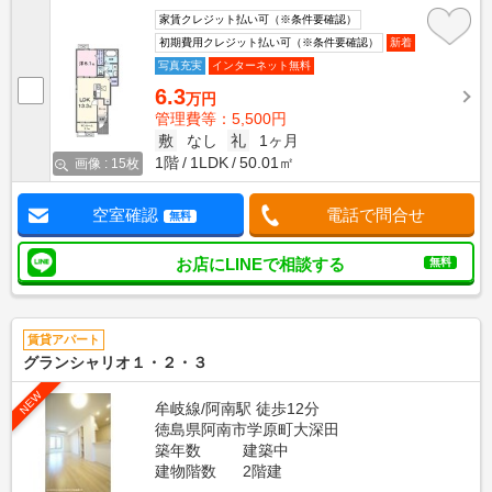
家賃クレジット払い可（※条件要確認）
初期費用クレジット払い可（※条件要確認）
新着
写真充実
インターネット無料
6.3
万円
管理費等：5,500円
敷
なし
礼
1ヶ月
1階
1LDK
50.01㎡
画像 : 15枚
空室確認
電話で問合せ
無料
お店にLINEで相談する
無料
賃貸アパート
グランシャリオ１・２・３
NEW
牟岐線/阿南駅 徒歩12分
徳島県阿南市学原町大深田
築年数
建築中
建物階数
2階建