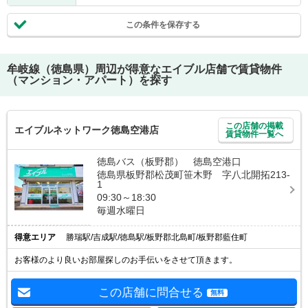
この条件を保存する
牟岐線（徳島県）
周辺が得意なエイブル店舗で賃貸物件
（マンション・アパート）を探す
この店舗の掲載
エイブルネットワーク徳島空港店
賃貸物件一覧へ
徳島バス（板野郡） 徳島空港口
徳島県板野郡松茂町笹木野 字八北開拓213-
1
09:30～18:30
毎週水曜日
得意エリア
勝瑞駅/吉成駅/徳島駅/板野郡北島町/板野郡藍住町
お客様のより良いお部屋探しのお手伝いをさせて頂きます。
この店舗に問合せる
無料