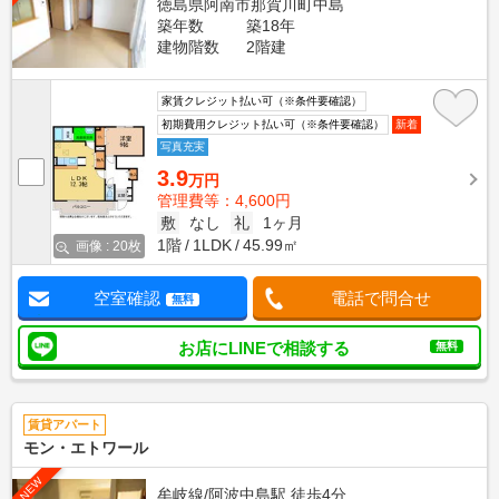
徳島県阿南市那賀川町中島
築年数
築18年
建物階数
2階建
家賃クレジット払い可（※条件要確認）
初期費用クレジット払い可（※条件要確認）
新着
写真充実
3.9
万円
管理費等：4,600円
敷
なし
礼
1ヶ月
1階
1LDK
45.99㎡
画像 : 20枚
空室確認
電話で問合せ
無料
お店にLINEで相談する
無料
賃貸アパート
モン・エトワール
NEW
牟岐線/阿波中島駅 徒歩4分