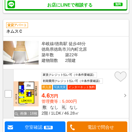
お店にLINEで相談する
無料
賃貸アパート
ネムスＣ
牟岐線/徳島駅 徒歩48分
徳島県徳島市川内町北原
築年数
築22年
建物階数
2階建
家賃クレジット払い可（※条件要確認）
初期費用クレジット払い可（※条件要確認）
即入居
写真充実
インターネット無料
4.6
万円
管理費等：5,000円
敷
なし
礼
なし
2階
1LDK
46.28㎡
画像 : 18枚
空室確認
電話で問合せ
無料