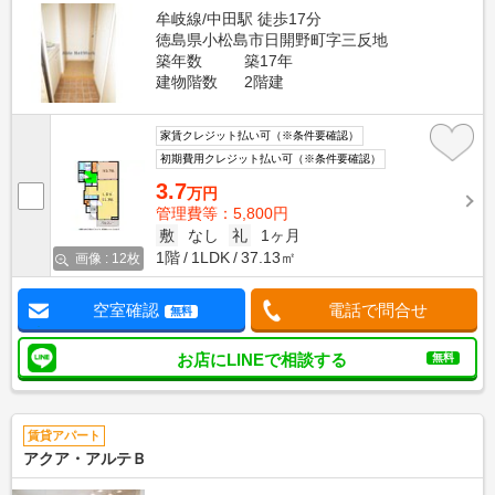
牟岐線/中田駅 徒歩17分
徳島県小松島市日開野町字三反地
築年数
築17年
建物階数
2階建
家賃クレジット払い可（※条件要確認）
初期費用クレジット払い可（※条件要確認）
3.7
万円
管理費等：5,800円
敷
なし
礼
1ヶ月
1階
1LDK
37.13㎡
画像 : 12枚
空室確認
電話で問合せ
無料
お店にLINEで相談する
無料
賃貸アパート
アクア・アルテＢ