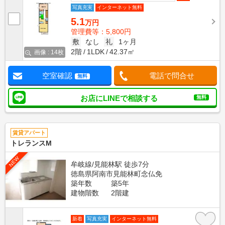
写真充実
インターネット無料
5.1
万円
管理費等：5,800円
敷
なし
礼
1ヶ月
2階
1LDK
42.37㎡
画像 : 14枚
空室確認
電話で問合せ
無料
お店にLINEで相談する
無料
賃貸アパート
トレランスM
NEW
牟岐線/見能林駅 徒歩7分
徳島県阿南市見能林町念仏免
築年数
築5年
建物階数
2階建
新着
写真充実
インターネット無料