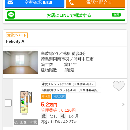
空室確認
電話で問合せ
無料
お店にLINEで相談する
無料
賃貸アパート
Felicity A
牟岐線/羽ノ浦駅 徒歩3分
徳島県阿南市羽ノ浦町中庄市
築年数
築14年
建物階数
2階建
家賃クレジット払い可（※条件要確認）
初期費用クレジット払い可（※条件要確認）
即入居
写真充実
5.2
万円
管理費等：6,120円
敷
なし
礼
1ヶ月
2階
1LDK
42.37㎡
画像 : 26枚