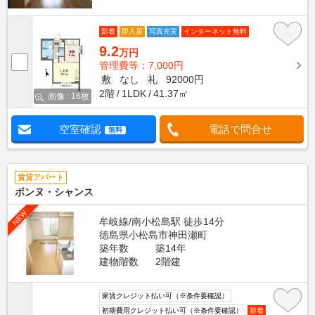
新着
即入居
写真充実
インターネット無料
9.2
万円
管理費等：7,000円
敷
なし
礼
92000円
2階
1LDK
41.37㎡
画像 : 16枚
空室確認
電話で問合せ
無料
賃貸アパート
ボンヌ・シャンス
NEW
牟岐線/南小松島駅 徒歩14分
徳島県小松島市神田瀬町
築年数
築14年
建物階数
2階建
家賃クレジット払い可（※条件要確認）
初期費用クレジット払い可（※条件要確認）
新着