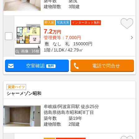
築年数
築浅
建物階数
3階建
即入居
写真充実
インターネット無料
7.2
万円
管理費等：7,000円
敷
なし
礼
150000円
1階
1LDK
42.79㎡
画像 : 16枚
空室確認
電話で問合せ
無料
賃貸ハイツ
シャーメゾン昭和
牟岐線/阿波富田駅 徒歩25分
徳島県徳島市昭和町8丁目
築年数
築19年
建物階数
2階建