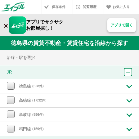
保存条件
閲覧履歴
お気に入り
アプリでサクサク
×
アプリで開く
お部屋探し！
徳島県の賃貸不動産・賃貸住宅を沿線から探す
沿線・駅を選択
JR
徳島線
(528件)
高徳線
(1,032件)
牟岐線
(856件)
鳴門線
(159件)