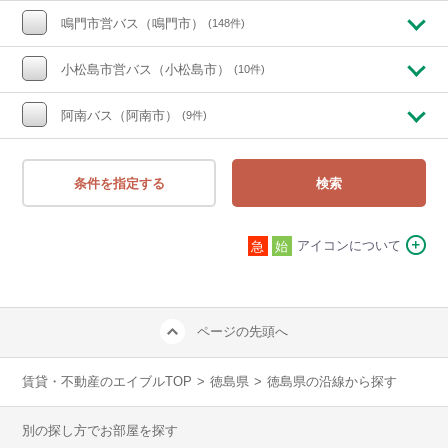
鳴門市営バス（鳴門市）
(148件)
小松島市営バス（小松島市）
(10件)
阿南バス（阿南市）
(9件)
条件を指定する
検索
アイコンについて
急
始
ページの先頭へ
賃貸・不動産のエイブルTOP
>
徳島県
>
徳島県の沿線から探す
別の探し方でお部屋を探す