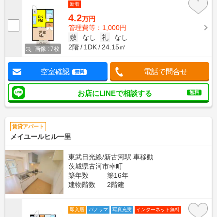
新着
4.2
万円
管理費等：1,000円
敷
なし
礼
なし
2階
1DK
24.15㎡
画像 : 7枚
空室確認
電話で問合せ
無料
お店にLINEで相談する
無料
賃貸アパート
メイユールヒル一里
東武日光線/新古河駅 車移動
茨城県古河市幸町
築年数
築16年
建物階数
2階建
即入居
パノラマ
写真充実
インターネット無料