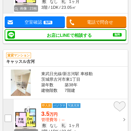
敷
なし
礼
1ヶ月
3階
1DK
23.05㎡
画像 : 23枚
空室確認
電話で問合せ
無料
お店にLINEで相談する
無料
賃貸マンション
キャッスル古河
東武日光線/新古河駅 車移動
茨城県古河市東1丁目
築年数
築38年
建物階数
7階建
即入居
パノラマ
写真充実
3.5
万円
管理費等：--
敷
なし
礼
1ヶ月