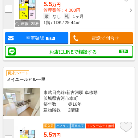
5.5
万円
管理費等：4,000円
敷
なし
礼
1ヶ月
1階
1DK
29.44㎡
画像 : 25枚
空室確認
電話で問合せ
無料
お店にLINEで相談する
無料
賃貸アパート
メイユールヒル一里
東武日光線/新古河駅 車移動
茨城県古河市幸町
築年数
築16年
建物階数
2階建
即入居
パノラマ
写真充実
インターネット無料
5.5
万円