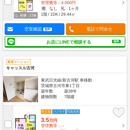
管理費等：4,000円
敷
なし
礼
1ヶ月
1階
1DK
29.44㎡
画像 : 23枚
空室確認
電話で問合せ
無料
お店にLINEで相談する
無料
賃貸マンション
キャッスル古河
東武日光線/新古河駅 車移動
茨城県古河市東1丁目
築年数
築38年
建物階数
7階建
即入居
パノラマ
写真充実
3.5
万円
管理費等：--