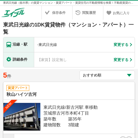
東武日光線（栃木県）の賃貸マンション・賃貸アパート・賃貸住宅の不動産情報を検索！不動産賃貸の物件探しは、お部屋探しのエイブル
保存条件
閲覧履歴
お気に入り
東武日光線の1DK賃貸物件（マンション・アパート）一
覧
沿線・駅
-
東武日光線
変更する
詳細条件
【家賃】設定無し
変更する
5
件
賃貸アパート
秋山ハイツ古河
NEW
東武日光線/新古河駅 車移動
茨城県古河市本町4丁目
築年数
築35年
建物階数
3階建