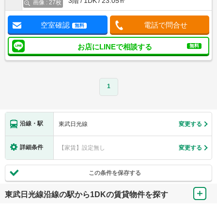
3階
1DK
23.05㎡
画像 : 27枚
空室確認
電話で問合せ
無料
お店にLINEで相談する
無料
1
沿線・駅
東武日光線
変更する
詳細条件
【家賃】設定無し
変更する
この条件を保存する
東武日光線沿線の駅から1DKの賃貸物件を探す