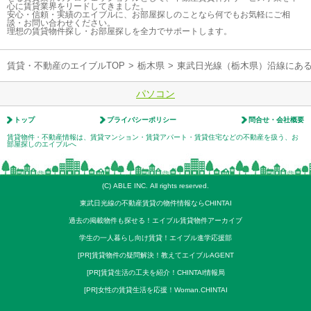
心に賃貸業界をリードしてきました。
安心・信頼・実績のエイブルに、お部屋探しのことなら何でもお気軽にご相
談・お問い合わせください。
理想の賃貸物件探し・お部屋探しを全力でサポートします。
賃貸・不動産のエイブルTOP
>
栃木県
>
東武日光線（栃木県）沿線にあ
パソコン
トップ
プライバシーポリシー
問合せ・会社概要
賃貸物件・不動産情報は、賃貸マンション・賃貸アパート・賃貸住宅などの不動産を扱う、お
部屋探しのエイブルへ
(C) ABLE INC. All rights reserved.
東武日光線の不動産賃貸の物件情報ならCHINTAI
過去の掲載物件も探せる！エイブル賃貸物件アーカイブ
学生の一人暮らし向け賃貸！エイブル進学応援部
[PR]賃貸物件の疑問解決！教えてエイブルAGENT
[PR]賃貸生活の工夫を紹介！CHINTAI情報局
[PR]女性の賃貸生活を応援！Woman.CHINTAI