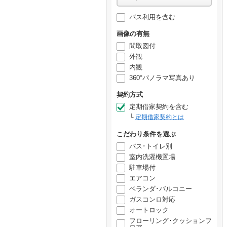
バス利用を含む
画像の有無
間取図付
外観
内観
360°パノラマ写真あり
契約方式
定期借家契約を含む
定期借家契約とは
こだわり条件を選ぶ
バス･トイレ別
室内洗濯機置場
駐車場付
エアコン
ベランダ･バルコニー
ガスコンロ対応
オートロック
フローリング･クッションフ