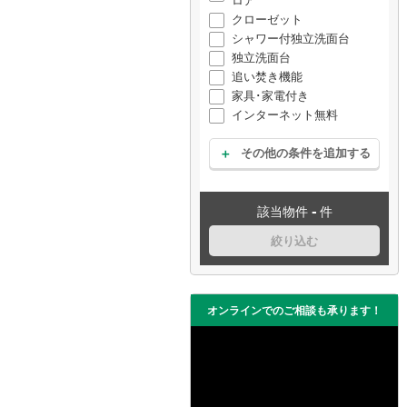
ロア
クローゼット
シャワー付独立洗面台
独立洗面台
追い焚き機能
家具･家電付き
インターネット無料
その他の条件を追加する
-
該当物件
件
絞り込む
オンラインでのご相談も承ります！