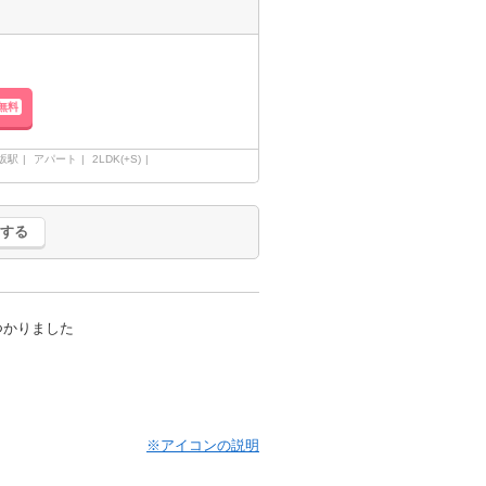
無料
坂駅
アパート
2LDK(+S)
する
つかりました
※アイコンの説明