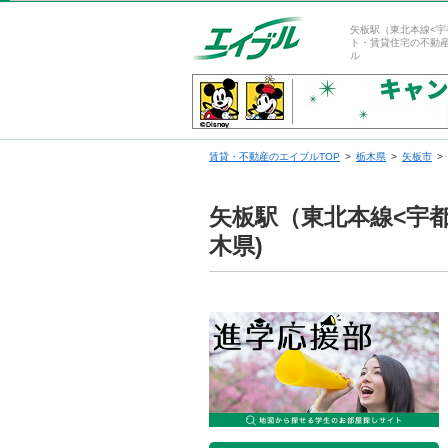
矢板駅（東北本線<宇
ト・賃貸住宅の不動
ル
賃貸・不動産のエイブルTOP
栃木県
矢板市
矢板駅（東北本線<宇
木県)