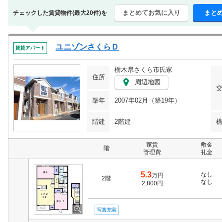
まとめてお気に入り
まと
チェックした賃貸物件(最大20件)を
ユニゾンさくらＤ
賃貸アパート
栃木県さくら市氏家
住所
周辺地図
築年
2007年02月（築19年）
階建
2階建
家賃
敷金
階
管理費
礼金
5.3
なし
万円
2階
なし
2,800円
写真充実