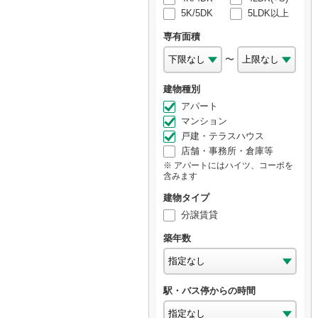
5K/5DK
5LDK以上
専有面積
〜
建物種別
アパート
マンション
戸建・テラスハウス
店舗・事務所・倉庫等
アパートにはハイツ、コーポを
含みます
建物タイプ
分譲賃貸
築年数
駅・バス停からの時間