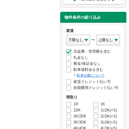
物件条件の絞り込み
家賃
〜
共益費・管理費を含む
礼金なし
敷金/保証金なし
駐車場料金を含む
駐車台数について
家賃クレジット払い可
初期費用クレジット払い可
間取り
1R
1K
1DK
1LDK(+S)
2K/2DK
2LDK(+S)
3K/3DK
3LDK(+S)
4K/4DK
4LDK(+S)