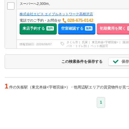
スーパーへ2,300m。
株式会社エビス エイブルネットワーク高根沢店
028-675-0142
電話でのご予約・お問合せ
来店予約する
空室確認する
初期費用を聞く
無料
無料
さくら市
氏家
東北本線<宇都宮線>
蒲須
情報登録日
2026/08/07
バス・トイレ別
ペット相談可
保存
この検索条件を保存する
1
件の矢板駅（東北本線<宇都宮線>）・他周辺駅エリアの賃貸物件が見
1