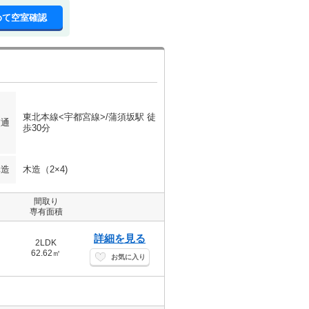
めて空室確認
東北本線<宇都宮線>/蒲須坂駅 徒
交通
歩30分
構造
木造（2×4)
間取り
専有面積
詳細を見る
2LDK
62.62㎡
お気に入り