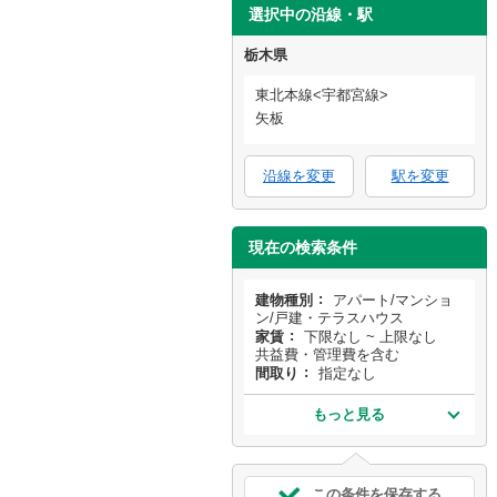
選択中の沿線・駅
栃木県
東北本線<宇都宮線>
矢板
沿線を変更
駅を変更
現在の検索条件
建物種別
アパート/マンショ
ン/戸建・テラスハウス
家賃
下限なし ~ 上限なし
共益費・管理費を含む
間取り
指定なし
もっと見る
この条件を保存する