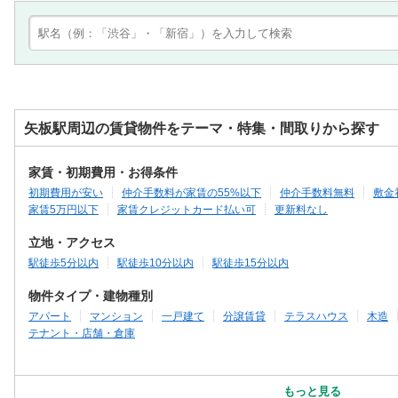
矢板駅周辺の賃貸物件をテーマ・特集・間取りから探す
家賃・初期費用・お得条件
初期費用が安い
仲介手数料が家賃の55%以下
仲介手数料無料
敷金
家賃5万円以下
家賃クレジットカード払い可
更新料なし
立地・アクセス
駅徒歩5分以内
駅徒歩10分以内
駅徒歩15分以内
物件タイプ・建物種別
アパート
マンション
一戸建て
分譲賃貸
テラスハウス
木造
テナント・店舗・倉庫
もっと見る