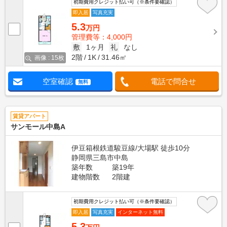
初期費用クレジット払い可（※条件要確認）
即入居
写真充実
5.3
万円
管理費等：4,000円
敷
1ヶ月
礼
なし
2階
1K
31.46㎡
画像 : 15枚
空室確認
電話で問合せ
無料
賃貸アパート
サンモール中島A
伊豆箱根鉄道駿豆線/大場駅 徒歩10分
静岡県三島市中島
築年数
築19年
建物階数
2階建
初期費用クレジット払い可（※条件要確認）
即入居
写真充実
インターネット無料
5.3