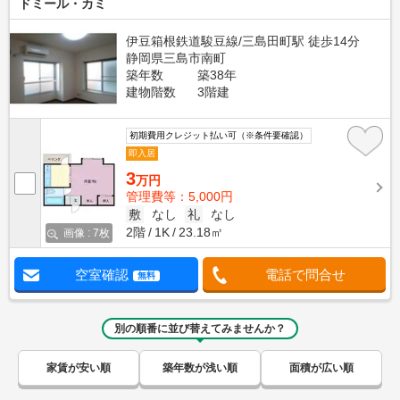
ドミール・カミ
伊豆箱根鉄道駿豆線/三島田町駅 徒歩14分
静岡県三島市南町
築年数
築38年
建物階数
3階建
初期費用クレジット払い可（※条件要確認）
即入居
3
万円
管理費等：5,000円
敷
なし
礼
なし
2階
1K
23.18㎡
画像 : 7枚
空室確認
電話で問合せ
無料
別の順番に並び替えてみませんか？
家賃が安い順
築年数が浅い順
面積が広い順