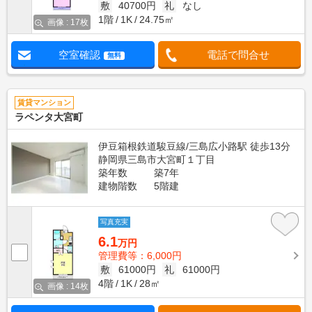
敷
40700円
礼
なし
1階
1K
24.75㎡
画像 : 17枚
空室確認
電話で問合せ
無料
賃貸マンション
ラペンタ大宮町
伊豆箱根鉄道駿豆線/三島広小路駅 徒歩13分
静岡県三島市大宮町１丁目
築年数
築7年
建物階数
5階建
写真充実
6.1
万円
管理費等：6,000円
敷
61000円
礼
61000円
4階
1K
28㎡
画像 : 14枚