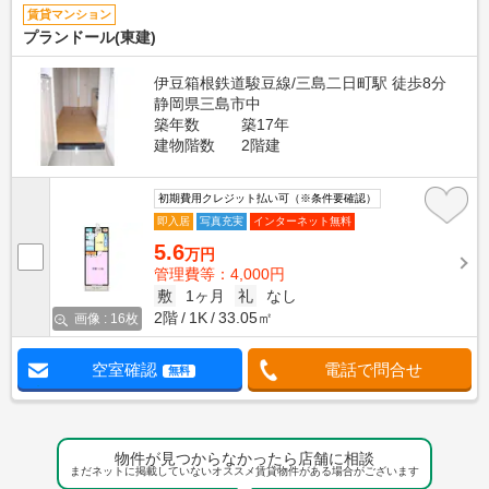
賃貸マンション
プランドール(東建)
伊豆箱根鉄道駿豆線/三島二日町駅 徒歩8分
静岡県三島市中
築年数
築17年
建物階数
2階建
初期費用クレジット払い可（※条件要確認）
即入居
写真充実
インターネット無料
5.6
万円
管理費等：4,000円
敷
1ヶ月
礼
なし
2階
1K
33.05㎡
画像 : 16枚
空室確認
電話で問合せ
無料
物件が見つからなかったら店舗に相談
まだネットに掲載していないオススメ賃貸物件がある場合がございます