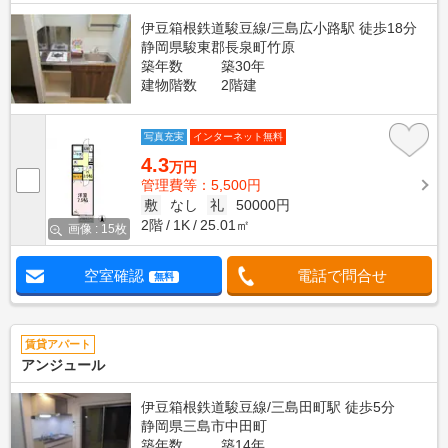
伊豆箱根鉄道駿豆線/三島広小路駅 徒歩18分
静岡県駿東郡長泉町竹原
築年数
築30年
建物階数
2階建
写真充実
インターネット無料
4.3
万円
管理費等：5,500円
敷
なし
礼
50000円
2階
1K
25.01㎡
画像 : 15枚
空室確認
電話で問合せ
無料
賃貸アパート
アンジュール
伊豆箱根鉄道駿豆線/三島田町駅 徒歩5分
静岡県三島市中田町
築年数
築14年