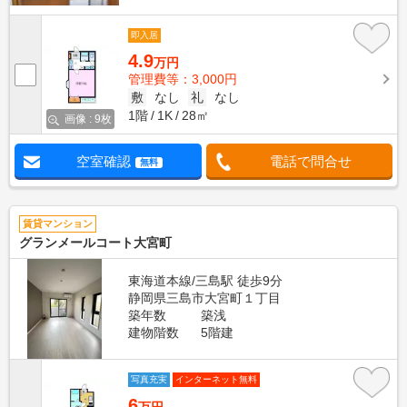
即入居
4.9
万円
管理費等：3,000円
敷
なし
礼
なし
1階
1K
28㎡
画像 : 9枚
空室確認
電話で問合せ
無料
賃貸マンション
グランメールコート大宮町
東海道本線/三島駅 徒歩9分
静岡県三島市大宮町１丁目
築年数
築浅
建物階数
5階建
写真充実
インターネット無料
6