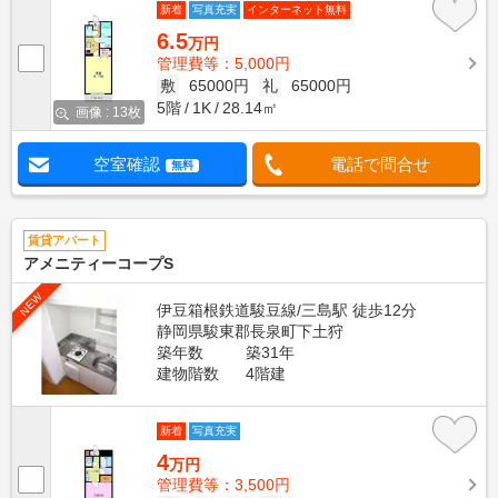
新着
写真充実
インターネット無料
6.5
万円
管理費等：5,000円
敷
65000円
礼
65000円
5階
1K
28.14㎡
画像 : 13枚
空室確認
電話で問合せ
無料
賃貸アパート
アメニティーコープS
NEW
伊豆箱根鉄道駿豆線/三島駅 徒歩12分
静岡県駿東郡長泉町下土狩
築年数
築31年
建物階数
4階建
新着
写真充実
4
万円
管理費等：3,500円