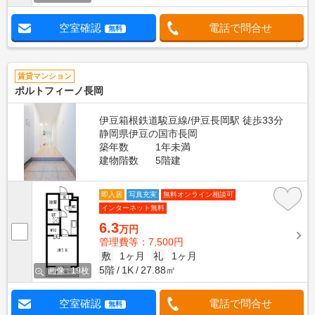
空室確認
電話で問合せ
無料
賃貸マンション
ポルトフィーノ長岡
伊豆箱根鉄道駿豆線/伊豆長岡駅 徒歩33分
静岡県伊豆の国市長岡
築年数
1年未満
建物階数
5階建
即入居
写真充実
無料オンライン相談可
インターネット無料
6.3
万円
管理費等：7,500円
敷
1ヶ月
礼
1ヶ月
5階
1K
27.88㎡
画像 : 19枚
空室確認
電話で問合せ
無料