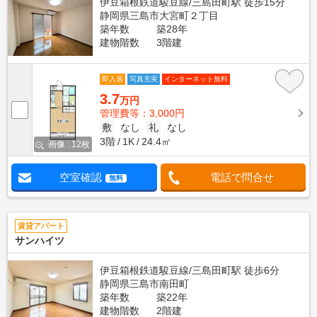
伊豆箱根鉄道駿豆線/三島田町駅 徒歩15分
静岡県三島市大宮町２丁目
築年数
築28年
建物階数
3階建
即入居
写真充実
インターネット無料
3.7
万円
管理費等：3,000円
敷
なし
礼
なし
3階
1K
24.4㎡
画像 : 12枚
空室確認
電話で問合せ
無料
賃貸アパート
サンハイツ
伊豆箱根鉄道駿豆線/三島田町駅 徒歩6分
静岡県三島市南田町
築年数
築22年
建物階数
2階建