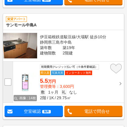
賃貸アパート
サンモール中島A
伊豆箱根鉄道駿豆線/大場駅 徒歩10分
静岡県三島市中島
築年数
築19年
建物階数
2階建
初期費用クレジット払い可（※条件要確認）
即入居
写真充実
インターネット無料
5.5
万円
管理費等：3,600円
敷
1ヶ月
礼
なし
2階
1K
29.75㎡
画像 : 14枚
空室確認
電話で問合せ
無料