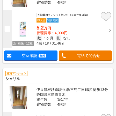
建物階数
4階建
初期費用クレジット払い可（※条件要確認）
即入居
写真充実
5.2
万円
管理費等：4,000円
敷
1ヶ月
礼
なし
4階
1K
31.46㎡
画像 : 12枚
空室確認
電話で問合せ
無料
賃貸マンション
シャリル
伊豆箱根鉄道駿豆線/三島二日町駅 徒歩13分
静岡県三島市青木
築年数
築17年
建物階数
4階建