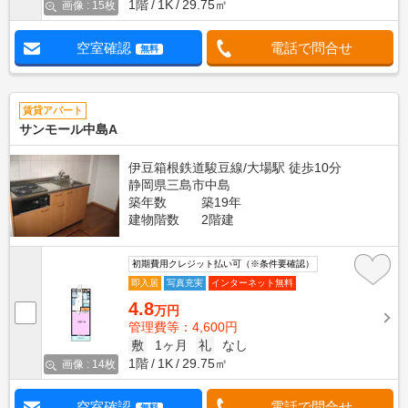
1階
1K
29.75㎡
画像 : 15枚
空室確認
電話で問合せ
無料
賃貸アパート
サンモール中島A
伊豆箱根鉄道駿豆線/大場駅 徒歩10分
静岡県三島市中島
築年数
築19年
建物階数
2階建
初期費用クレジット払い可（※条件要確認）
即入居
写真充実
インターネット無料
4.8
万円
管理費等：4,600円
敷
1ヶ月
礼
なし
1階
1K
29.75㎡
画像 : 14枚
空室確認
電話で問合せ
無料