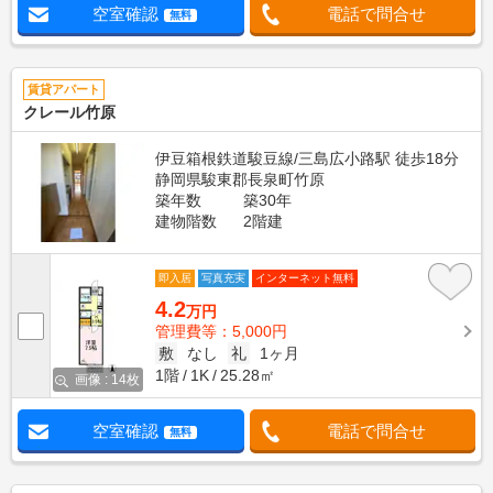
空室確認
電話で問合せ
無料
賃貸アパート
クレール竹原
伊豆箱根鉄道駿豆線/三島広小路駅 徒歩18分
静岡県駿東郡長泉町竹原
築年数
築30年
建物階数
2階建
即入居
写真充実
インターネット無料
4.2
万円
管理費等：5,000円
敷
なし
礼
1ヶ月
1階
1K
25.28㎡
画像 : 14枚
空室確認
電話で問合せ
無料