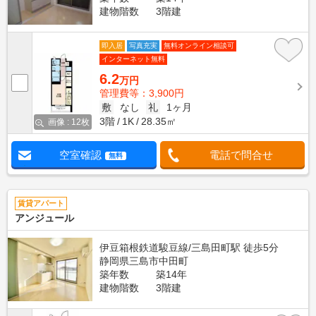
建物階数
3階建
即入居
写真充実
無料オンライン相談可
インターネット無料
6.2
万円
管理費等：3,900円
敷
なし
礼
1ヶ月
3階
1K
28.35㎡
画像 : 12枚
空室確認
電話で問合せ
無料
賃貸アパート
アンジュール
伊豆箱根鉄道駿豆線/三島田町駅 徒歩5分
静岡県三島市中田町
築年数
築14年
建物階数
3階建