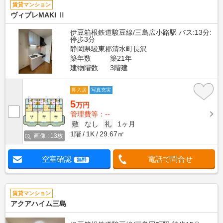
賃貸マンション
ヴィブレMAKI Ⅱ
伊豆箱根鉄道駿豆線/三島広小路駅 バス:13分:
停歩3分
静岡県駿東郡清水町長沢
築年数
築21年
建物階数
3階建
即入居
写真充実
5
万円
管理費等：--
敷
なし
礼
1ヶ月
1階
1K
29.67㎡
画像 : 13枚
空室確認
電話で問合せ
無料
賃貸マンション
アクアハイム三島