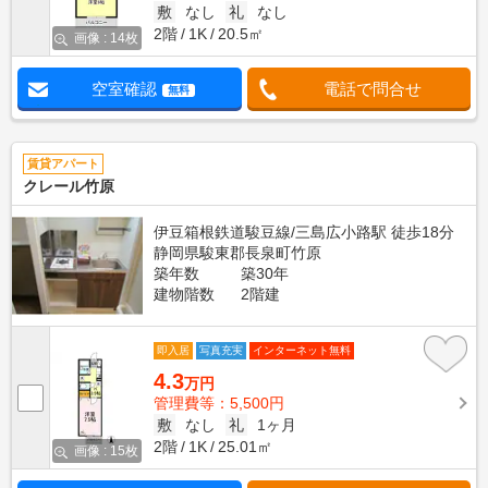
敷
なし
礼
なし
2階
1K
20.5㎡
画像 : 14枚
空室確認
電話で問合せ
無料
賃貸アパート
クレール竹原
伊豆箱根鉄道駿豆線/三島広小路駅 徒歩18分
静岡県駿東郡長泉町竹原
築年数
築30年
建物階数
2階建
即入居
写真充実
インターネット無料
4.3
万円
管理費等：5,500円
敷
なし
礼
1ヶ月
2階
1K
25.01㎡
画像 : 15枚