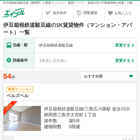
伊豆箱根鉄道駿豆線（静岡県）の賃貸マンション・賃貸アパート・賃貸住宅の不動産情報を検索！不動産賃貸の物件探しは、お部屋探しのエイブル
保存条件
閲覧履歴
お気に入り
伊豆箱根鉄道駿豆線の1K賃貸物件（マンション・アパ
ート）一覧
沿線・駅
-
伊豆箱根鉄道駿豆線
変更する
詳細条件
【家賃】設定無し
変更する
54
件
賃貸マンション
ベルズベル
NEW
伊豆箱根鉄道駿豆線/三島広小路駅 徒歩15分
静岡県三島市大宮町１丁目
築年数
築5年
建物階数
5階建