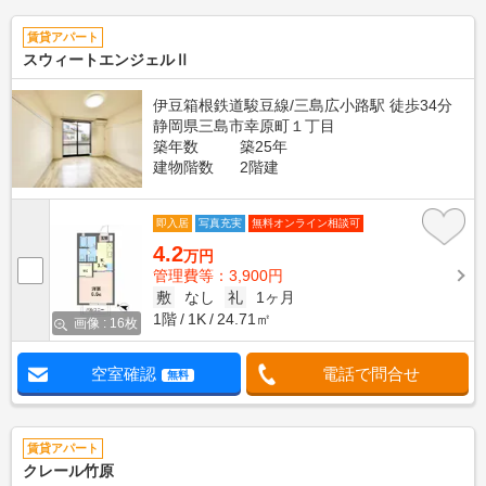
賃貸アパート
スウィートエンジェルⅡ
伊豆箱根鉄道駿豆線/三島広小路駅 徒歩34分
静岡県三島市幸原町１丁目
築年数
築25年
建物階数
2階建
即入居
写真充実
無料オンライン相談可
4.2
万円
管理費等：3,900円
敷
なし
礼
1ヶ月
1階
1K
24.71㎡
画像 : 16枚
空室確認
電話で問合せ
無料
賃貸アパート
クレール竹原