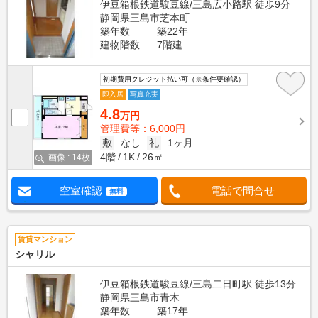
伊豆箱根鉄道駿豆線/三島広小路駅 徒歩9分
静岡県三島市芝本町
築年数
築22年
建物階数
7階建
初期費用クレジット払い可（※条件要確認）
即入居
写真充実
4.8
万円
管理費等：6,000円
敷
なし
礼
1ヶ月
4階
1K
26㎡
画像 : 14枚
空室確認
電話で問合せ
無料
賃貸マンション
シャリル
伊豆箱根鉄道駿豆線/三島二日町駅 徒歩13分
静岡県三島市青木
築年数
築17年