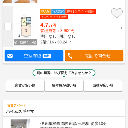
即入居
写真充実
無料オンライン相談可
インターネット無料
4.7
万円
管理費等：3,900円
敷
なし
礼
なし
2階
1K
30.24㎡
画像 : 15枚
空室確認
電話で問合せ
無料
別の順番に並び替えてみませんか？
家賃が安い順
築年数が浅い順
面積が広い順
賃貸アパート
ハイムスギヤマ
伊豆箱根鉄道駿豆線/三島駅 徒歩10分