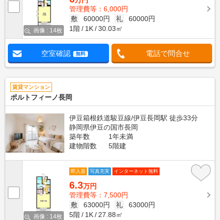
万円
管理費等：6,000円
敷
60000円
礼
60000円
1階
1K
30.03㎡
画像 : 14枚
空室確認
電話で問合せ
無料
賃貸マンション
ポルトフィーノ長岡
伊豆箱根鉄道駿豆線/伊豆長岡駅 徒歩33分
静岡県伊豆の国市長岡
築年数
1年未満
建物階数
5階建
即入居
写真充実
インターネット無料
6.3
万円
管理費等：7,500円
敷
63000円
礼
63000円
5階
1K
27.88㎡
画像 : 14枚