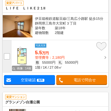
賃貸アパート
ＬＩＦＥ ＬＩＫＥ２１II
伊豆箱根鉄道駿豆線/三島広小路駅 徒歩15分
静岡県三島市大宮町３丁目
築年数
築18年
建物階数
2階建
写真充実
5.5
万円
管理費等：2,180円
敷
55000円
礼
55000円
1階
1K
27.08㎡
画像 : 14枚
空室確認
電話で問合せ
無料
賃貸マンション
グランメゾン白瀧公園