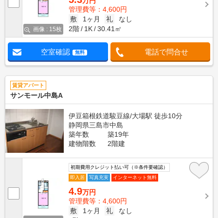
万円
管理費等：4,600円
敷
1ヶ月
礼
なし
2階
1K
30.41㎡
画像 : 15枚
空室確認
電話で問合せ
無料
賃貸アパート
サンモール中島A
伊豆箱根鉄道駿豆線/大場駅 徒歩10分
静岡県三島市中島
築年数
築19年
建物階数
2階建
初期費用クレジット払い可（※条件要確認）
即入居
写真充実
インターネット無料
4.9
万円
管理費等：4,600円
敷
1ヶ月
礼
なし