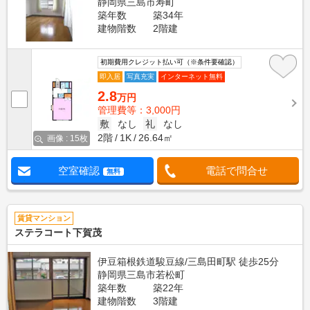
静岡県三島市寿町
築年数
築34年
建物階数
2階建
初期費用クレジット払い可（※条件要確認）
即入居
写真充実
インターネット無料
2.8
万円
管理費等：3,000円
敷
なし
礼
なし
2階
1K
26.64㎡
画像 : 15枚
空室確認
電話で問合せ
無料
賃貸マンション
ステラコート下賀茂
伊豆箱根鉄道駿豆線/三島田町駅 徒歩25分
静岡県三島市若松町
築年数
築22年
建物階数
3階建