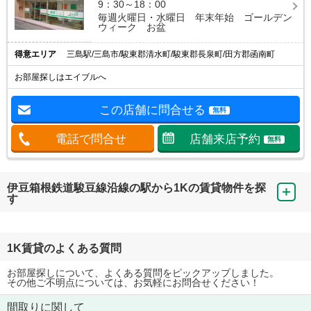
9：30～18：00
毎週火曜日・水曜日 年末年始 ゴールデン
ウィーク お盆
得意エリア
三島駅/三島市/駿東郡清水町/駿東郡長泉町/田方郡函南町
お部屋探しはエイブルへ
この店舗に問合せる
無料
電話で問合せ
店舗来店予約
無料
伊豆箱根鉄道駿豆線沿線の駅から1Kの賃貸物件を探
す
1K賃貸のよくある質問
お部屋探しについて、よくある質問をピックアップしました。
その他ご不明点については、お気軽にお問合せください！
間取りに関して