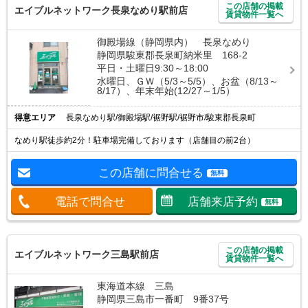
この店舗の掲載
エイブルネットワーク長泉なめり駅前店
賃貸物件一覧へ
御殿場線（静岡県内） 長泉なめり
静岡県駿東郡長泉町納米里 168-2
平日・土曜日9:30～18:00
水曜日、ＧＷ（5/3～5/5）、お盆（8/13～
8/17）、年末年始(12/27～1/5）
得意エリア
長泉なめり駅/御殿場駅/裾野駅/裾野市/駿東郡長泉町
なめり駅徒歩約2分！駐車場完備しております（店舗目の前2台）
この店舗に問合せる
無料
電話で問合せ
店舗来店予約
無料
この店舗の掲載
エイブルネットワーク三島駅前店
賃貸物件一覧へ
東海道本線 三島
静岡県三島市一番町 9番37号