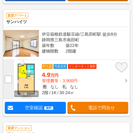
賃貸アパート
サンハイツ
伊豆箱根鉄道駿豆線/三島田町駅 徒歩8分
静岡県三島市南田町
築年数
築22年
建物階数
2階建
即入居
写真充実
インターネット無料
4.9
万円
管理費等：3,900円
敷
なし
礼
なし
2階
1K
30.24㎡
画像 : 12枚
空室確認
電話で問合せ
無料
賃貸マンション