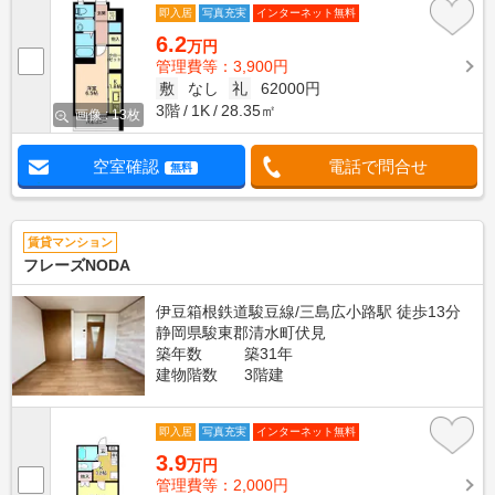
即入居
写真充実
インターネット無料
6.2
万円
管理費等：3,900円
敷
なし
礼
62000円
3階
1K
28.35㎡
画像 : 13枚
空室確認
電話で問合せ
無料
賃貸マンション
フレーズNODA
伊豆箱根鉄道駿豆線/三島広小路駅 徒歩13分
静岡県駿東郡清水町伏見
築年数
築31年
建物階数
3階建
即入居
写真充実
インターネット無料
3.9
万円
管理費等：2,000円