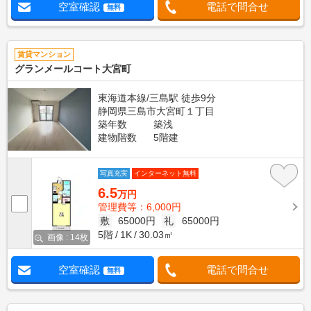
空室確認
電話で問合せ
無料
賃貸マンション
グランメールコート大宮町
東海道本線/三島駅 徒歩9分
静岡県三島市大宮町１丁目
築年数
築浅
建物階数
5階建
写真充実
インターネット無料
6.5
万円
管理費等：6,000円
敷
65000円
礼
65000円
5階
1K
30.03㎡
画像 : 14枚
空室確認
電話で問合せ
無料