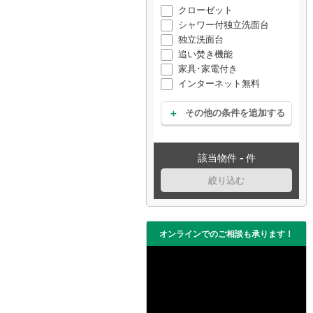
クローゼット
シャワー付独立洗面台
独立洗面台
追い焚き機能
家具･家電付き
インターネット無料
その他の条件を追加する
-
該当物件
件
絞り込む
オンラインでのご相談も承ります！