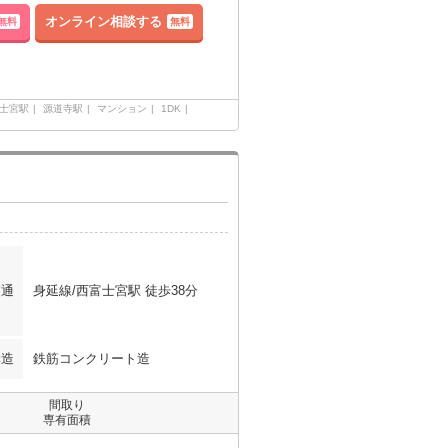
オンライン相談する
無料
無料
士宮駅
源道寺駅
マンション
1DK
交通
身延線/西富士宮駅 徒歩38分
構造
鉄筋コンクリート造
間取り
専有面積