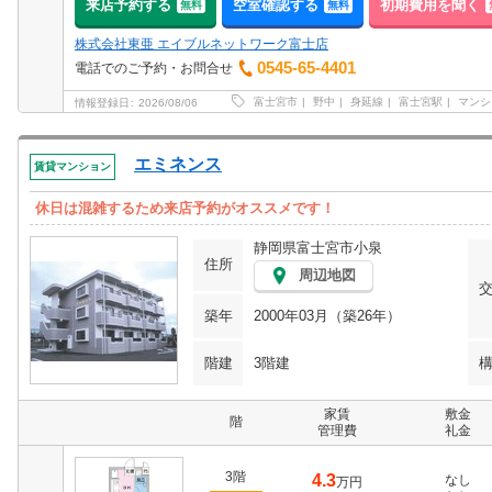
来店予約する
空室確認する
初期費用を聞く
無料
無料
株式会社東亜 エイブルネットワーク富士店
0545-65-4401
電話でのご予約・お問合せ
富士宮市
野中
身延線
富士宮駅
マンシ
情報登録日
2026/08/06
エミネンス
賃貸マンション
休日は混雑するため来店予約がオススメです！
静岡県富士宮市小泉
住所
周辺地図
築年
2000年03月（築26年）
階建
3階建
家賃
敷金
階
管理費
礼金
3階
4.3
なし
万円