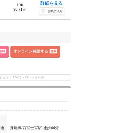
詳細を見る
1DK
30.71㎡
お気に入り
オンライン相談する
無料
無料
ション
1DK
バス・トイレ別
交通
身延線/西富士宮駅 徒歩44分