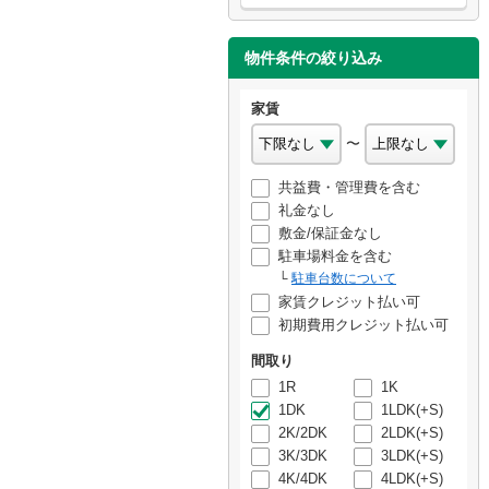
物件条件の絞り込み
家賃
〜
共益費・管理費を含む
礼金なし
敷金/保証金なし
駐車場料金を含む
駐車台数について
家賃クレジット払い可
初期費用クレジット払い可
間取り
1R
1K
1DK
1LDK(+S)
2K/2DK
2LDK(+S)
3K/3DK
3LDK(+S)
4K/4DK
4LDK(+S)