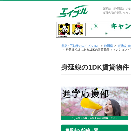
身延線（静岡県）の1
賃貸の物件探しなら
賃貸・不動産のエイブルTOP
静岡県
身延線（
身延線沿線にある1DKの賃貸物件（マンション・
身延線の1DK賃貸物
選択中の沿線・駅