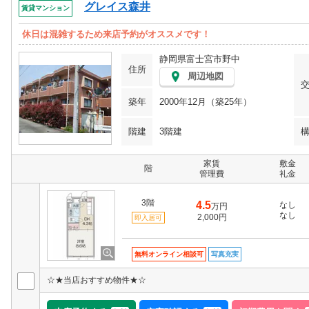
グレイス森井
賃貸マンション
休日は混雑するため来店予約がオススメです！
静岡県富士宮市野中
住所
周辺地図
築年
2000年12月（築25年）
階建
3階建
家賃
敷金
階
管理費
礼金
3階
4.5
なし
万円
なし
2,000円
即入居可
無料オンライン相談可
写真充実
☆★当店おすすめ物件★☆