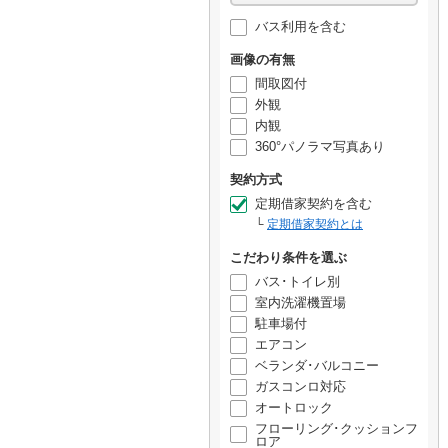
バス利用を含む
画像の有無
間取図付
外観
内観
360°パノラマ写真あり
契約方式
定期借家契約を含む
定期借家契約とは
こだわり条件を選ぶ
バス･トイレ別
室内洗濯機置場
駐車場付
エアコン
ベランダ･バルコニー
ガスコンロ対応
オートロック
フローリング･クッションフ
ロア