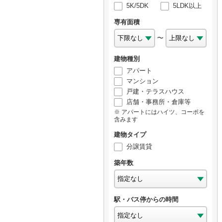
5K/5DK
5LDK以上
専有面積
〜
建物種別
アパート
マンション
戸建・テラスハウス
店舗・事務所・倉庫等
アパートにはハイツ、コーポを
含みます
建物タイプ
分譲賃貸
築年数
駅・バス停からの時間