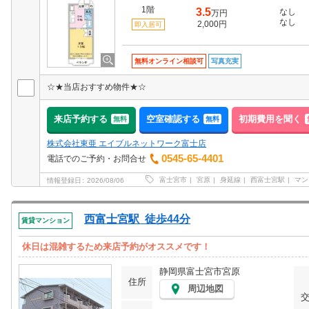
1階
3.5
なし
万円
なし
2,000円
即入居可
無料オンライン相談可
写真充実
☆★当店おすすめ物件★☆
来店予約する
空室確認する
初期費用を聞く
無料
無料
株式会社東亜 エイブルネットワーク富士店
0545-65-4401
電話でのご予約・お問合せ
富士宮市
宮原
身延線
西富士宮駅
マン
情報登録日
2026/08/06
西富士宮駅 徒歩44分
賃貸マンション
休日は混雑するため来店予約がオススメです！
静岡県富士宮市宮原
住所
周辺地図