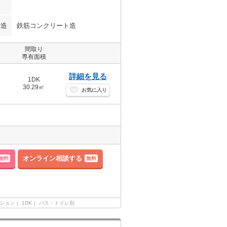
構造
鉄筋コンクリート造
間取り
専有面積
詳細を見る
1DK
30.29㎡
お気に入り
オンライン相談する
無料
無料
ション
1DK
バス・トイレ別