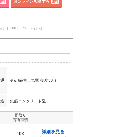
オンライン相談する
無料
無料
ョン
1DK
バス・トイレ別
交通
身延線/富士宮駅 徒歩33分
構造
鉄筋コンクリート造
間取り
専有面積
詳細を見る
1DK