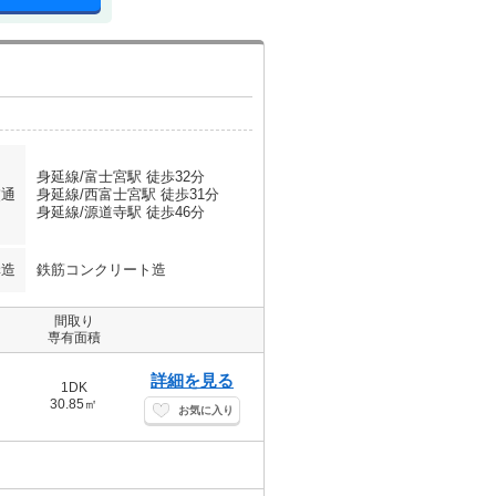
身延線/富士宮駅 徒歩32分
交通
身延線/西富士宮駅 徒歩31分
身延線/源道寺駅 徒歩46分
構造
鉄筋コンクリート造
間取り
専有面積
詳細を見る
1DK
30.85㎡
お気に入り