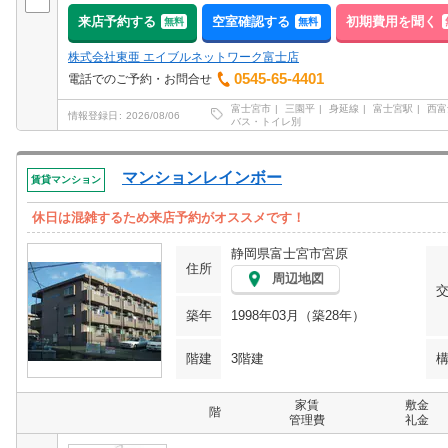
来店予約する
空室確認する
初期費用を聞く
無料
無料
株式会社東亜 エイブルネットワーク富士店
0545-65-4401
電話でのご予約・お問合せ
富士宮市
三園平
身延線
富士宮駅
西富
情報登録日
2026/08/06
バス・トイレ別
マンションレインボー
賃貸マンション
休日は混雑するため来店予約がオススメです！
静岡県富士宮市宮原
住所
周辺地図
築年
1998年03月（築28年）
階建
3階建
家賃
敷金
階
管理費
礼金