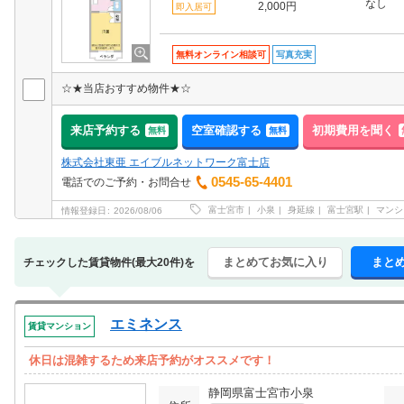
なし
2,000円
即入居可
無料オンライン相談可
写真充実
☆★当店おすすめ物件★☆
来店予約する
空室確認する
初期費用を聞く
無料
無料
株式会社東亜 エイブルネットワーク富士店
0545-65-4401
電話でのご予約・お問合せ
富士宮市
小泉
身延線
富士宮駅
マンシ
情報登録日
2026/08/06
まとめてお気に入り
まと
チェックした賃貸物件(最大20件)を
エミネンス
賃貸マンション
休日は混雑するため来店予約がオススメです！
静岡県富士宮市小泉