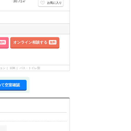
30.71㎡
お気に入り
オンライン相談する
無料
無料
ョン
1DK
バス・トイレ別
めて空室確認