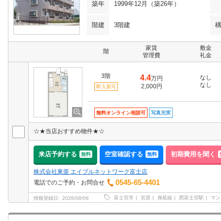
築年
1999年12月（築26年）
階建
3階建
家賃
敷金
階
管理費
礼金
3階
4.4
なし
万円
なし
2,000円
即入居可
無料オンライン相談可
写真充実
☆★当店おすすめ物件★☆
来店予約する
空室確認する
初期費用を聞く
無料
無料
株式会社東亜 エイブルネットワーク富士店
0545-65-4401
電話でのご予約・お問合せ
富士宮市
宮原
身延線
西富士宮駅
マン
情報登録日
2026/08/06