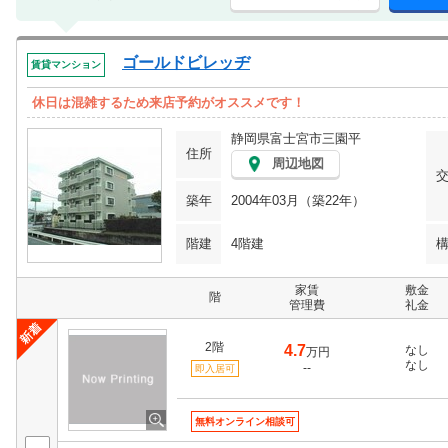
ゴールドビレッヂ
賃貸マンション
休日は混雑するため来店予約がオススメです！
静岡県富士宮市三園平
住所
周辺地図
築年
2004年03月（築22年）
階建
4階建
家賃
敷金
階
管理費
礼金
2階
4.7
なし
万円
なし
--
即入居可
無料オンライン相談可