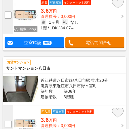
新着
写真充実
インターネット無料
3.6
万円
管理費等：3,000円
敷
1ヶ月
礼
なし
1階
1DK
34.67㎡
画像 : 22枚
空室確認
電話で問合せ
無料
賃貸マンション
サントマンション八日市
近江鉄道八日市線/八日市駅 徒歩20分
滋賀県東近江市八日市野々宮町
築年数
築36年
建物階数
3階建
即入居
写真充実
インターネット無料
3.6
万円
管理費等：3,000円