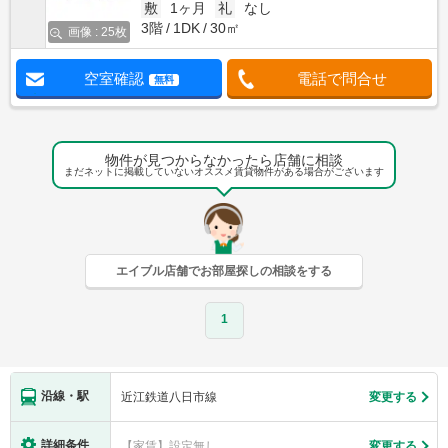
敷
1ヶ月
礼
なし
3階
1DK
30㎡
画像 : 25枚
空室確認
電話で問合せ
無料
物件が見つからなかったら店舗に相談
まだネットに掲載していないオススメ賃貸物件がある場合がございます
エイブル店舗でお部屋探しの相談をする
1
沿線・駅
近江鉄道八日市線
変更する
詳細条件
【家賃】設定無し
変更する