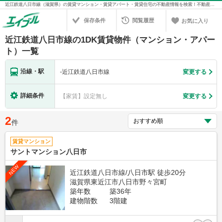
近江鉄道八日市線（滋賀県）の賃貸マンション・賃貸アパート・賃貸住宅の不動産情報を検索！不動産賃貸の物件探しは、お部屋探しのエイブル
保存条件
閲覧履歴
お気に入り
近江鉄道八日市線の1DK賃貸物件（マンション・アパー
ト）一覧
沿線・駅
-
近江鉄道八日市線
変更する
詳細条件
【家賃】設定無し
変更する
2
件
賃貸マンション
サントマンション八日市
NEW
近江鉄道八日市線/八日市駅 徒歩20分
滋賀県東近江市八日市野々宮町
築年数
築36年
建物階数
3階建