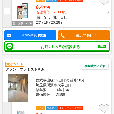
6.4
万円
管理費等：2,000円
敷
なし
礼
なし
2階
1K
20.28㎡
画像 : 21枚
空室確認
電話で問合せ
無料
お店にLINEで相談する
無料
賃貸アパート
初期費用に注目
グラン・プレミスト所沢
西武狭山線/下山口駅 徒歩18分
埼玉県所沢市大字山口
築年数
1年未満
建物階数
2階建
即入居
写真充実
インターネット無料