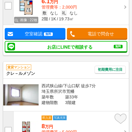
6.1
万円
管理費等：2,000円
敷
なし
礼
なし
2階
1K
19.73㎡
画像 : 22枚
空室確認
電話で問合せ
無料
お店にLINEで相談する
無料
賃貸マンション
初期費用に注目
クレ－ルメゾン
西武狭山線/下山口駅 徒歩7分
埼玉県所沢市荒幡
築年数
築33年
建物階数
3階建
即入居
写真充実
8
万円