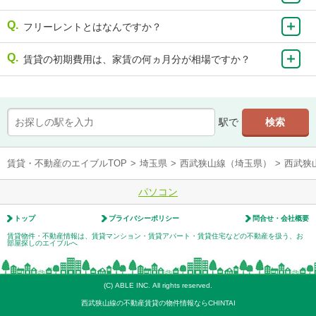
フリーレントとはなんですか？
賃貸の初期費用は、家賃の何ヵ月分が相場ですか？
駅で
賃貸・不動産のエイブルTOP
>
埼玉県
>
西武狭山線（埼玉県）
>
西武狭
パソコン
トップ
プライバシーポリシー
問合せ・会社概要
賃貸物件・不動産情報は、賃貸マンション・賃貸アパート・賃貸住宅などの不動産を扱う、お
部屋探しのエイブルへ
(C) ABLE INC. All rights reserved.
西武狭山線の不動産賃貸の物件情報ならCHINTAI