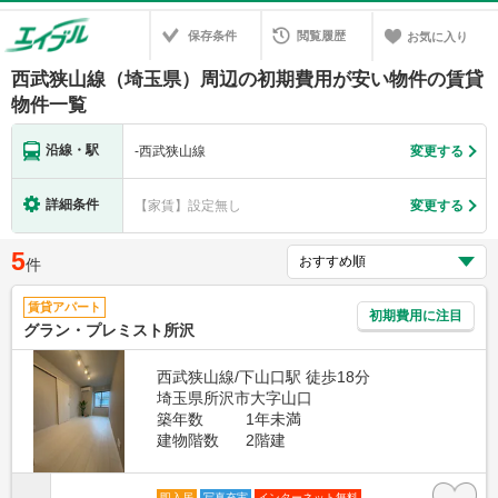
保存条件
閲覧履歴
お気に入り
西武狭山線（埼玉県）周辺の初期費用が安い物件の賃貸
物件一覧
沿線・駅
-
西武狭山線
変更する
詳細条件
【家賃】設定無し
変更する
5
件
賃貸アパート
初期費用に注目
グラン・プレミスト所沢
西武狭山線/下山口駅 徒歩18分
埼玉県所沢市大字山口
築年数
1年未満
建物階数
2階建
即入居
写真充実
インターネット無料