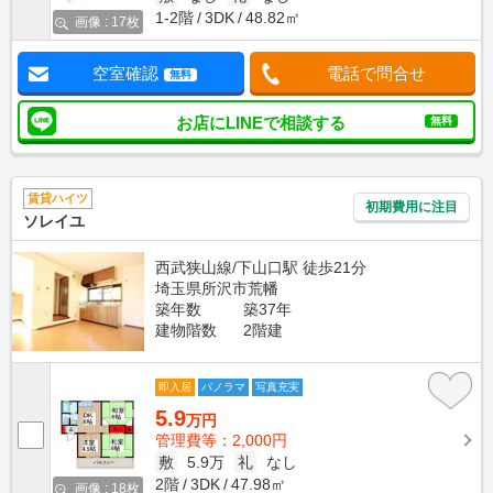
1-2階
3DK
48.82㎡
画像 : 17枚
空室確認
電話で問合せ
無料
お店にLINEで相談する
無料
賃貸ハイツ
初期費用に注目
ソレイユ
西武狭山線/下山口駅 徒歩21分
埼玉県所沢市荒幡
築年数
築37年
建物階数
2階建
即入居
パノラマ
写真充実
5.9
万円
管理費等：2,000円
敷
5.9万
礼
なし
2階
3DK
47.98㎡
画像 : 18枚