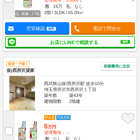
管理費等：5,000円
敷
16万
礼
なし
2階
3LDK
65.09㎡
画像 : 17枚
空室確認
電話で問合せ
無料
お店にLINEで相談する
無料
賃貸一戸建て
初期費用に注目
仮)西所沢貸家
西武狭山線/西所沢駅 徒歩10分
埼玉県所沢市西所沢１丁目
築年数
築43年
建物階数
2階建
即入居
写真充実
5
万円
管理費等：--
敷
なし
礼
なし