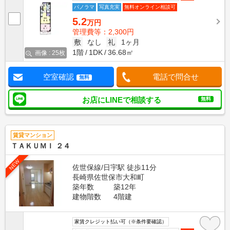
パノラマ
写真充実
無料オンライン相談可
5.2
万円
管理費等：2,300円
敷
なし
礼
1ヶ月
1階
1DK
36.68㎡
画像 : 25枚
空室確認
電話で問合せ
無料
お店にLINEで相談する
無料
賃貸マンション
ＴＡＫＵＭＩ ２４
NEW
佐世保線/日宇駅 徒歩11分
長崎県佐世保市大和町
築年数
築12年
建物階数
4階建
家賃クレジット払い可（※条件要確認）