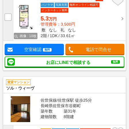
パノラマ
写真充実
無料オンライン相談可
インターネット無料
5.3
万円
管理費等：3,500円
敷
なし
礼
なし
2階
1DK
33.61㎡
画像 : 18枚
空室確認
電話で問合せ
無料
お店にLINEで相談する
無料
賃貸マンション
ソル・ウィーヴ
佐世保線/佐世保駅 徒歩25分
長崎県佐世保市谷郷町
築年数
築31年
建物階数
8階建