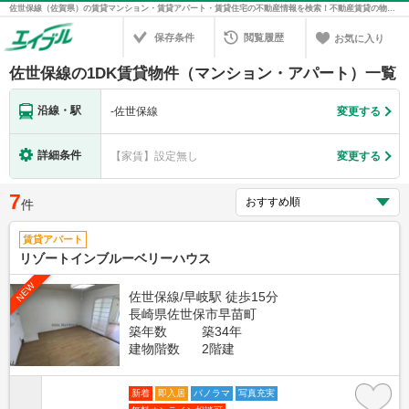
佐世保線（佐賀県）の賃貸マンション・賃貸アパート・賃貸住宅の不動産情報を検索！不動産賃貸の物件探しは、お部屋探しのエイブル
保存条件
閲覧履歴
お気に入り
佐世保線の1DK賃貸物件（マンション・アパート）一覧
沿線・駅
-
佐世保線
変更する
詳細条件
【家賃】設定無し
変更する
7
件
賃貸アパート
リゾートインブルーベリーハウス
NEW
佐世保線/早岐駅 徒歩15分
長崎県佐世保市早苗町
築年数
築34年
建物階数
2階建
新着
即入居
パノラマ
写真充実