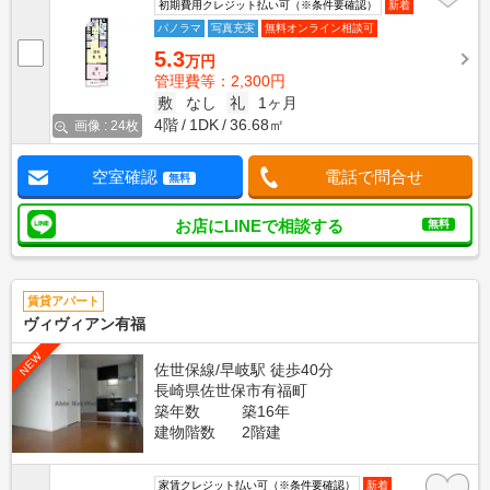
初期費用クレジット払い可（※条件要確認）
新着
パノラマ
写真充実
無料オンライン相談可
5.3
万円
管理費等：2,300円
敷
なし
礼
1ヶ月
4階
1DK
36.68㎡
画像 : 24枚
空室確認
電話で問合せ
無料
お店にLINEで相談する
無料
賃貸アパート
ヴィヴィアン有福
NEW
佐世保線/早岐駅 徒歩40分
長崎県佐世保市有福町
築年数
築16年
建物階数
2階建
家賃クレジット払い可（※条件要確認）
新着