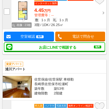
インターネット無料
4.45
万円
管理費等：--
敷
1ヶ月
礼
1ヶ月
3階
1DK
26.25㎡
画像 : 23枚
空室確認
電話で問合せ
無料
お店にLINEで相談する
無料
賃貸アパート
浦川アパート
佐世保線/佐世保駅 車移動
長崎県佐世保市松瀬町
築年数
築53年
建物階数
2階建
即入居
パノラマ
写真充実
無料オンライン相談可