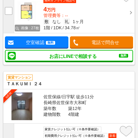
無料オンライン相談可
4
万円
管理費等：--
敷
なし
礼
1ヶ月
1階
1DK
34.78㎡
画像 : 27枚
空室確認
電話で問合せ
無料
お店にLINEで相談する
無料
賃貸マンション
ＴＡＫＵＭＩ ２４
NEW
佐世保線/日宇駅 徒歩11分
長崎県佐世保市大和町
築年数
築12年
建物階数
4階建
家賃クレジット払い可（※条件要確認）
初期費用クレジット払い可（※条件要確認）
新着