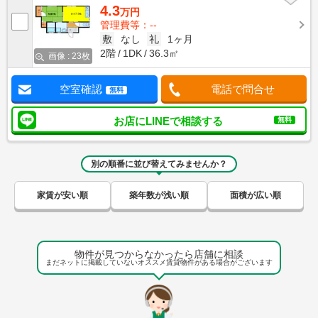
4.3
万円
管理費等：--
敷
なし
礼
1ヶ月
2階
1DK
36.3㎡
画像 : 23枚
空室確認
電話で問合せ
無料
お店にLINEで相談する
無料
別の順番に並び替えてみませんか？
家賃が安い順
築年数が浅い順
面積が広い順
物件が見つからなかったら店舗に相談
まだネットに掲載していないオススメ賃貸物件がある場合がございます