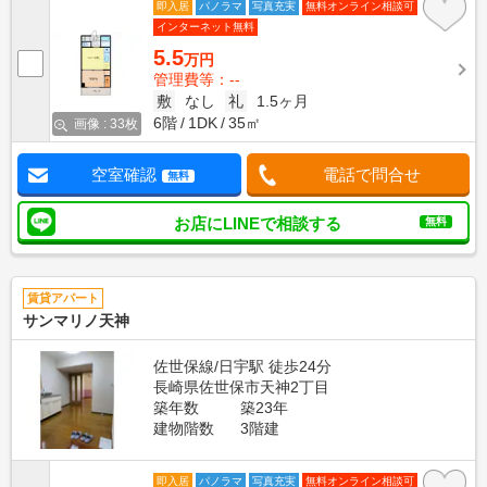
即入居
パノラマ
写真充実
無料オンライン相談可
インターネット無料
5.5
万円
管理費等：--
敷
なし
礼
1.5ヶ月
6階
1DK
35㎡
画像 : 33枚
空室確認
電話で問合せ
無料
お店にLINEで相談する
無料
賃貸アパート
サンマリノ天神
佐世保線/日宇駅 徒歩24分
長崎県佐世保市天神2丁目
築年数
築23年
建物階数
3階建
即入居
パノラマ
写真充実
無料オンライン相談可