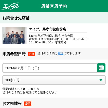
店舗来店予約
お問合せ先店舗
エイブル県庁市役所前店
仙台市営地下鉄南北線 勾当台公園
宮城県仙台市青葉区国分町3-8-18ＵＳビル1F
10：00～18：00
年末年始
当日のご予約は
電話
にて承ります
来店希望日時
必須
営業時間：10：00～18：00
当日のご予約はお電話にてご連絡ください
お客様情報
必須