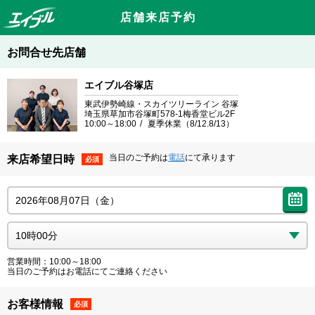
店舗来店予約
お問合せ先店舗
エイブル谷塚店
東武伊勢崎線・スカイツリーライン 谷塚
埼玉県草加市谷塚町578-1梅香堂ビル2F
10:00～18:00
夏季休業（8/12.8/13）
当日のご予約は
電話
にて承ります
来店希望日時
必須
営業時間：10:00～18:00
当日のご予約はお電話にてご連絡ください
お客様情報
必須