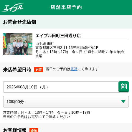
店舗来店予約
お問合せ先店舗
エイブル田町三田通り店
山手線 田町
東京都港区三田2-11-15三田川崎ビル1F
月～木：13時～17時 金～日：10時～18時
年末年始
水曜
当日のご予約は
電話
にて承ります
来店希望日時
必須
営業時間：月～木：13時～17時 金～日：10時～18時
当日のご予約はお電話にてご連絡ください
お客様情報
必須