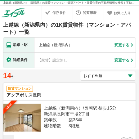
上越線（新潟県内）（新潟県）の賃貸マンション・賃貸アパート・賃貸住宅の不動産情報を検索！不動産賃貸の物件探しは、お部屋探しのエイブル
保存条件
閲覧履歴
お気に入り
上越線（新潟県内）の1K賃貸物件（マンション・アパ
ート）一覧
沿線・駅
-
上越線（新潟県内）
変更する
詳細条件
【家賃】設定無し
変更する
14
件
賃貸マンション
アクアポリス長岡
NEW
上越線（新潟県内）/長岡駅 徒歩15分
新潟県長岡市干場2丁目
築年数
築35年
建物階数
3階建