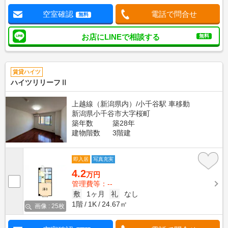
空室確認
電話で問合せ
無料
お店にLINEで相談する
無料
賃貸ハイツ
ハイツリリーフⅡ
上越線（新潟県内）/小千谷駅 車移動
新潟県小千谷市大字桜町
築年数
築28年
建物階数
3階建
即入居
写真充実
4.2
万円
管理費等：--
敷
1ヶ月
礼
なし
1階
1K
24.67㎡
画像 : 25枚