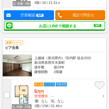
3階
1K
21.51㎡
画像 : 6枚
空室確認
電話で問合せ
無料
お店にLINEで相談する
無料
賃貸アパート
ピア吉美
上越線（新潟県内）/宮内駅 徒歩20分
新潟県長岡市水梨町
築年数
築29年
建物階数
2階建
即入居
パノラマ
写真充実
5
万円
管理費等：--
敷
なし
礼
なし
1階
1SK
31.46㎡
画像 : 20枚