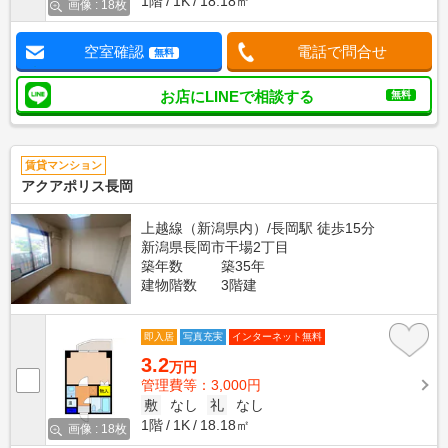
1階
1K
18.18㎡
画像 : 18枚
空室確認
電話で問合せ
無料
お店にLINEで相談する
無料
賃貸マンション
アクアポリス長岡
上越線（新潟県内）/長岡駅 徒歩15分
新潟県長岡市干場2丁目
築年数
築35年
建物階数
3階建
即入居
写真充実
インターネット無料
3.2
万円
管理費等：3,000円
敷
なし
礼
なし
1階
1K
18.18㎡
画像 : 18枚