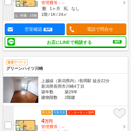
管理費等：--
敷
1ヶ月
礼
なし
1階
1K
24㎡
画像 : 16枚
空室確認
電話で問合せ
無料
お店にLINEで相談する
無料
賃貸アパート
グリーンハイツ川崎
上越線（新潟県内）/長岡駅 徒歩22分
新潟県長岡市川崎4丁目
築年数
築29年
建物階数
2階建
即入居
写真充実
インターネット無料
4
万円
管理費等：--