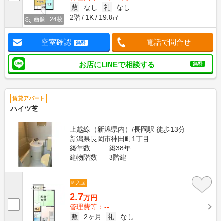
敷
なし
礼
なし
2階
1K
19.8㎡
画像 : 24枚
空室確認
電話で問合せ
無料
お店にLINEで相談する
無料
賃貸アパート
ハイツ芝
上越線（新潟県内）/長岡駅 徒歩13分
新潟県長岡市神田町1丁目
築年数
築38年
建物階数
3階建
即入居
2.7
万円
管理費等：--
敷
2ヶ月
礼
なし