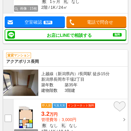
敷
1ヶ月
礼
なし
2階
1K
24㎡
画像 : 15枚
空室確認
電話で問合せ
無料
お店にLINEで相談する
無料
賃貸マンション
アクアポリス長岡
上越線（新潟県内）/長岡駅 徒歩15分
新潟県長岡市干場2丁目
築年数
築35年
建物階数
3階建
即入居
写真充実
インターネット無料
3.2
万円
管理費等：3,000円
敷
なし
礼
なし