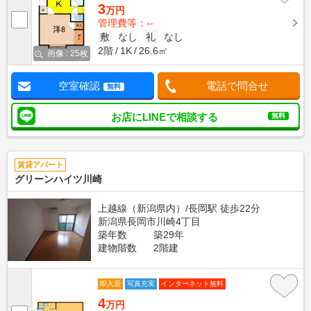
3
万円
管理費等：--
敷
なし
礼
なし
2階
1K
26.6㎡
画像 : 25枚
空室確認
電話で問合せ
無料
お店にLINEで相談する
無料
賃貸アパート
グリーンハイツ川崎
上越線（新潟県内）/長岡駅 徒歩22分
新潟県長岡市川崎4丁目
築年数
築29年
建物階数
2階建
即入居
写真充実
インターネット無料
4
万円