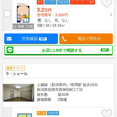
新着
パノラマ
写真充実
インターネット無料
3.2
万円
管理費等：3,000円
敷
なし
礼
なし
3階
1K
18.18㎡
画像 : 21枚
空室確認
電話で問合せ
無料
お店にLINEで相談する
無料
賃貸アパート
ラ・シェール
上越線（新潟県内）/長岡駅 徒歩16分
新潟県長岡市西神田町1丁目
築年数
築30年
建物階数
2階建
即入居
写真充実