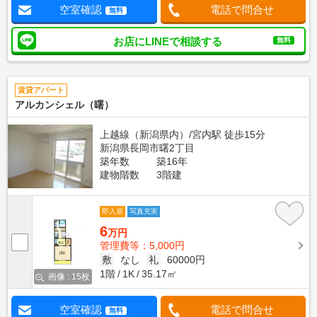
空室確認
電話で問合せ
無料
お店にLINEで相談する
無料
賃貸アパート
アルカンシェル（曙）
上越線（新潟県内）/宮内駅 徒歩15分
新潟県長岡市曙2丁目
築年数
築16年
建物階数
3階建
即入居
写真充実
6
万円
管理費等：5,000円
敷
なし
礼
60000円
1階
1K
35.17㎡
画像 : 15枚
空室確認
電話で問合せ
無料