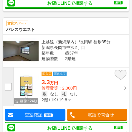
お店にLINEで相談する
無料
賃貸アパート
パレスウエスト
上越線（新潟県内）/長岡駅 徒歩35分
新潟県長岡市中沢2丁目
築年数
築37年
建物階数
2階建
即入居
写真充実
3.3
万円
管理費等：2,000円
敷
なし
礼
なし
2階
1K
19.8㎡
画像 : 24枚
空室確認
電話で問合せ
無料
お店にLINEで相談する
無料