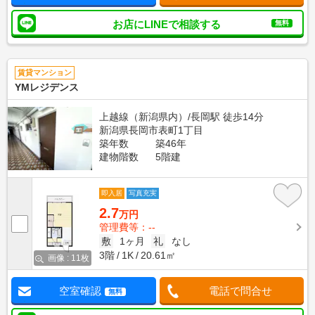
お店にLINEで相談する
無料
賃貸マンション
YMレジデンス
上越線（新潟県内）/長岡駅 徒歩14分
新潟県長岡市表町1丁目
築年数
築46年
建物階数
5階建
即入居
写真充実
2.7
万円
管理費等：--
敷
1ヶ月
礼
なし
3階
1K
20.61㎡
画像 : 11枚
空室確認
電話で問合せ
無料