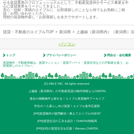
せる賃貸業界のプロフェッショナルとして、不動産賃貸仲介サービス事業を中
心に賃貸業界をリードしてきました。
安心・信頼・実績のエイブルに、お部屋探しのことなら何でもお気軽にご相
談・お問い合わせください。
理想の賃貸物件探し・お部屋探しを全力でサポートします。
賃貸・不動産のエイブルTOP
>
新潟県
>
上越線（新潟県内）（新潟県）
パソコン
トップ
プライバシーポリシー
問合せ・会社概要
賃貸物件・不動産情報は、賃貸マンション・賃貸アパート・賃貸住宅などの不動産を扱う、お
部屋探しのエイブルへ
(C) ABLE INC. All rights reserved.
上越線（新潟県内）の不動産賃貸の物件情報ならCHINTAI
過去の掲載物件も探せる！エイブル賃貸物件アーカイブ
学生の一人暮らし向け賃貸！エイブル進学応援部
[PR]賃貸物件の疑問解決！教えてエイブルAGENT
[PR]賃貸生活の工夫を紹介！CHINTAI情報局
[PR]女性の賃貸生活を応援！Woman.CHINTAI