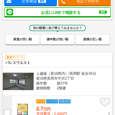
空室確認
電話で問合せ
無料
お店にLINEで相談する
無料
別の順番に並び替えてみませんか？
家賃が安い順
築年数が浅い順
面積が広い順
賃貸アパート
パレスウエスト
上越線（新潟県内）/長岡駅 徒歩35分
新潟県長岡市中沢2丁目
築年数
築37年
建物階数
2階建
即入居
パノラマ
写真充実
2.7
万円
管理費等：2,000円