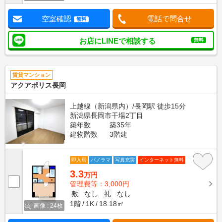
空室確認
電話で問合せ
無料
お店にLINEで相談する
無料
賃貸マンション
アクアポリス長岡
上越線（新潟県内）/長岡駅 徒歩15分
新潟県長岡市干場2丁目
築年数
築35年
建物階数
3階建
即入居
パノラマ
写真充実
インターネット無料
3.3
万円
管理費等：3,000円
敷
なし
礼
なし
1階
1K
18.18㎡
画像 : 24枚