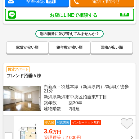
空室確認
電話で問合せ
無料
お店にLINEで相談する
無料
別の順番に並び替えてみませんか？
家賃が安い順
築年数が浅い順
面積が広い順
賃貸アパート
フレンド沼垂Ａ棟
白新線・羽越本線（新潟県内）/新潟駅 徒歩
21分
新潟県新潟市中央区沼垂東5丁目
築年数
築30年
建物階数
2階建
即入居
写真充実
インターネット無料
3.6
万円
管理費等：2,000円