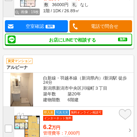
敷
36000円
礼
なし
1階
1DK
26.89㎡
画像 : 19枚
空室確認
電話で問合せ
無料
お店にLINEで相談する
無料
賃貸マンション
アルビーナ
白新線・羽越本線（新潟県内）/新潟駅 徒歩
24分
新潟県新潟市中央区川端町３丁目
築年数
築20年
建物階数
6階建
即入居
写真充実
無料オンライン相談可
インターネット無料
6.2
万円
管理費等：7,000円