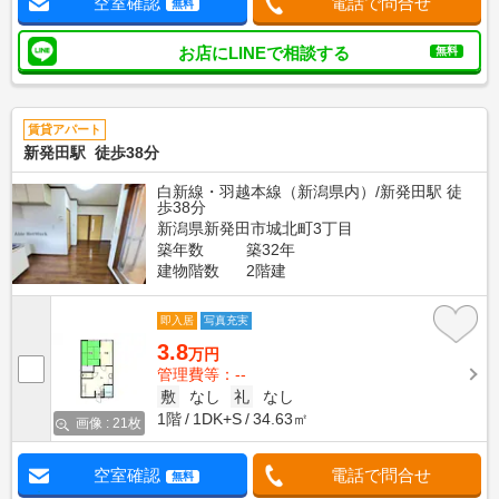
空室確認
電話で問合せ
無料
お店にLINEで相談する
無料
賃貸アパート
新発田駅 徒歩38分
白新線・羽越本線（新潟県内）/新発田駅 徒
歩38分
新潟県新発田市城北町3丁目
築年数
築32年
建物階数
2階建
即入居
写真充実
3.8
万円
管理費等：--
敷
なし
礼
なし
1階
1DK+S
34.63㎡
画像 : 21枚
空室確認
電話で問合せ
無料