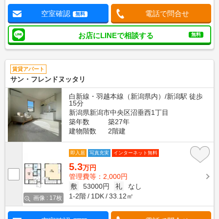
空室確認
電話で問合せ
無料
お店にLINEで相談する
無料
賃貸アパート
サン・フレンドヌッタリ
白新線・羽越本線（新潟県内）/新潟駅 徒歩
15分
新潟県新潟市中央区沼垂西1丁目
築年数
築27年
建物階数
2階建
即入居
写真充実
インターネット無料
5.3
万円
管理費等：2,000円
敷
53000円
礼
なし
1-2階
1DK
33.12㎡
画像 : 17枚