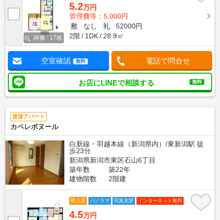
5.2
万円
管理費等：5,000円
敷
なし
礼
52000円
2階
1DK
28.9㎡
画像 : 17枚
空室確認
電話で問合せ
無料
お店にLINEで相談する
無料
賃貸アパート
カペレボヌール
白新線・羽越本線（新潟県内）/東新潟駅 徒
歩23分
新潟県新潟市東区石山6丁目
築年数
築22年
建物階数
2階建
即入居
パノラマ
写真充実
インターネット無料
4.5
万円