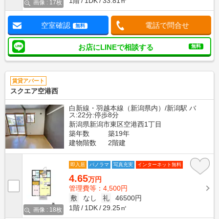
1階
1DK
33.81㎡
画像 : 17枚
空室確認
電話で問合せ
無料
お店にLINEで相談する
無料
賃貸アパート
スクエア空港西
白新線・羽越本線（新潟県内）/新潟駅 バ
ス:22分:停歩8分
新潟県新潟市東区空港西1丁目
築年数
築19年
建物階数
2階建
即入居
パノラマ
写真充実
インターネット無料
4.65
万円
管理費等：4,500円
敷
なし
礼
46500円
1階
1DK
29.25㎡
画像 : 18枚