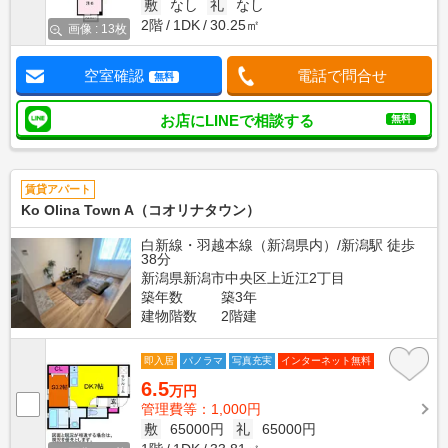
敷
なし
礼
なし
2階
1DK
30.25㎡
画像 : 13枚
空室確認
電話で問合せ
無料
お店にLINEで相談する
無料
賃貸アパート
Ko Olina Town A（コオリナタウン）
白新線・羽越本線（新潟県内）/新潟駅 徒歩
38分
新潟県新潟市中央区上近江2丁目
築年数
築3年
建物階数
2階建
即入居
パノラマ
写真充実
インターネット無料
6.5
万円
管理費等：1,000円
敷
65000円
礼
65000円