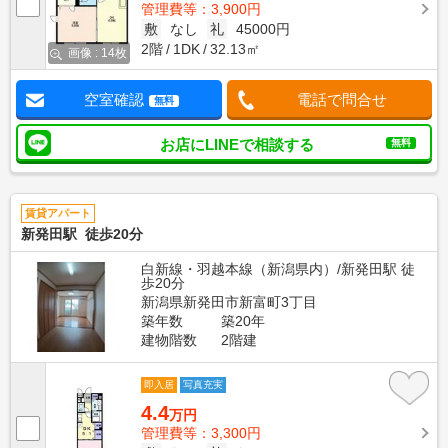
管理費等：3,900円
敷
なし
礼
45000円
2階
1DK
32.13㎡
画像 : 14枚
空室確認
電話で問合せ
無料
お店にLINEで相談する
無料
賃貸アパート
新発田駅 徒歩20分
白新線・羽越本線（新潟県内）/新発田駅 徒
歩20分
新潟県新発田市新富町3丁目
築年数
築20年
建物階数
2階建
即入居
写真充実
4.4
万円
管理費等：3,300円