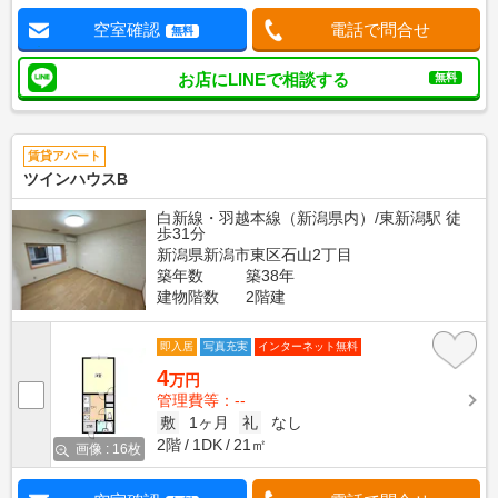
空室確認
電話で問合せ
無料
お店にLINEで相談する
無料
賃貸アパート
ツインハウスB
白新線・羽越本線（新潟県内）/東新潟駅 徒
歩31分
新潟県新潟市東区石山2丁目
築年数
築38年
建物階数
2階建
即入居
写真充実
インターネット無料
4
万円
管理費等：--
敷
1ヶ月
礼
なし
2階
1DK
21㎡
画像 : 16枚