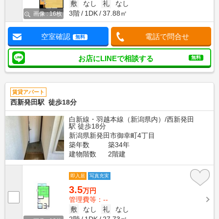
敷
なし
礼
なし
3階
1DK
37.88㎡
画像 : 16枚
空室確認
電話で問合せ
無料
お店にLINEで相談する
無料
賃貸アパート
西新発田駅 徒歩18分
白新線・羽越本線（新潟県内）/西新発田
駅 徒歩18分
新潟県新発田市御幸町4丁目
築年数
築34年
建物階数
2階建
即入居
写真充実
3.5
万円
管理費等：--
敷
なし
礼
なし