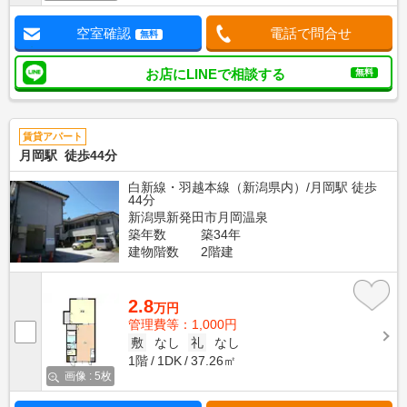
空室確認
電話で問合せ
無料
お店にLINEで相談する
無料
賃貸アパート
月岡駅 徒歩44分
白新線・羽越本線（新潟県内）/月岡駅 徒歩
44分
新潟県新発田市月岡温泉
築年数
築34年
建物階数
2階建
2.8
万円
管理費等：1,000円
敷
なし
礼
なし
1階
1DK
37.26㎡
画像 : 5枚