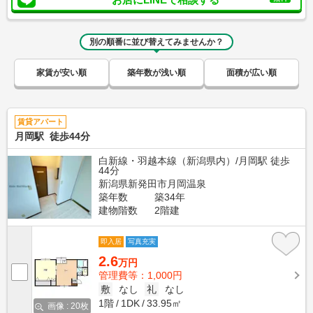
別の順番に並び替えてみませんか？
家賃が安い順
築年数が浅い順
面積が広い順
賃貸アパート
月岡駅 徒歩44分
白新線・羽越本線（新潟県内）/月岡駅 徒歩
44分
新潟県新発田市月岡温泉
築年数
築34年
建物階数
2階建
即入居
写真充実
2.6
万円
管理費等：1,000円
敷
なし
礼
なし
1階
1DK
33.95㎡
画像 : 20枚