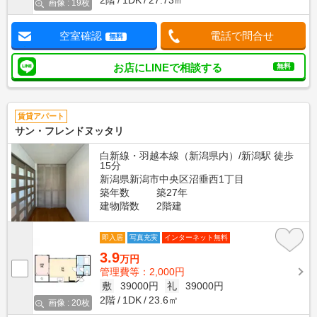
2階
1DK
27.73㎡
画像 : 19枚
空室確認
電話で問合せ
無料
お店にLINEで相談する
無料
賃貸アパート
サン・フレンドヌッタリ
白新線・羽越本線（新潟県内）/新潟駅 徒歩
15分
新潟県新潟市中央区沼垂西1丁目
築年数
築27年
建物階数
2階建
即入居
写真充実
インターネット無料
3.9
万円
管理費等：2,000円
敷
39000円
礼
39000円
2階
1DK
23.6㎡
画像 : 20枚