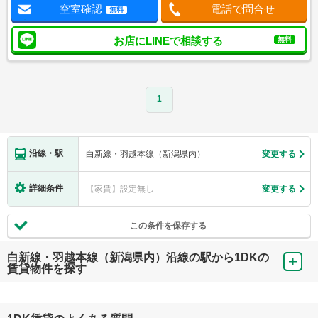
空室確認
電話で問合せ
無料
お店にLINEで相談する
無料
1
沿線・駅
白新線・羽越本線（新潟県内）
変更する
詳細条件
【家賃】設定無し
変更する
この条件を保存する
白新線・羽越本線（新潟県内）沿線の駅から1DKの
賃貸物件を探す