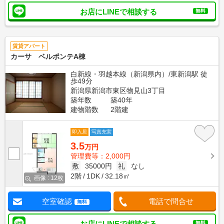
お店にLINEで相談する
無料
賃貸アパート
カーサ ベルポンテA棟
白新線・羽越本線（新潟県内）/東新潟駅 徒
歩49分
新潟県新潟市東区物見山3丁目
築年数
築40年
建物階数
2階建
即入居
写真充実
3.5
万円
管理費等：2,000円
敷
35000円
礼
なし
2階
1DK
32.18㎡
画像 : 12枚
空室確認
電話で問合せ
無料
お店にLINEで相談する
無料