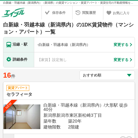
白新線・羽越本線（新潟県内）（新潟県）の賃貸マンション・賃貸アパート・賃貸住宅の不動産情報を検索！不動産賃貸の物件探しは、お部屋探しのエイブル
保存条件
閲覧履歴
お気に入り
白新線・羽越本線（新潟県内）の1DK賃貸物件（マンシ
ョン・アパート）一覧
沿線・駅
-
白新線・羽越本線（新潟県内）
変更する
詳細条件
【家賃】設定無し
変更する
16
件
賃貸アパート
セラフィータ
NEW
白新線・羽越本線（新潟県内）/大形駅 徒歩
40分
新潟県新潟市東区新松崎3丁目
築年数
築20年
建物階数
2階建