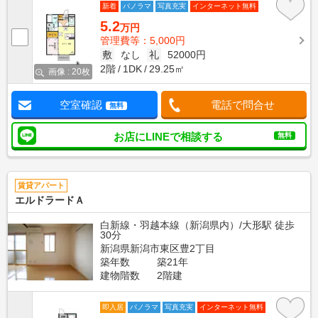
新着
パノラマ
写真充実
インターネット無料
5.2
万円
管理費等：5,000円
敷
なし
礼
52000円
2階
1DK
29.25㎡
画像 : 20枚
空室確認
電話で問合せ
無料
お店にLINEで相談する
無料
賃貸アパート
エルドラードＡ
白新線・羽越本線（新潟県内）/大形駅 徒歩
30分
新潟県新潟市東区豊2丁目
築年数
築21年
建物階数
2階建
即入居
パノラマ
写真充実
インターネット無料