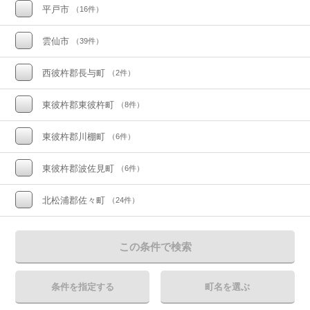
平戸市
（16件）
雲仙市
（39件）
西彼杵郡長与町
（2件）
東彼杵郡東彼杵町
（8件）
東彼杵郡川棚町
（6件）
東彼杵郡波佐見町
（6件）
北松浦郡佐々町
（24件）
この条件で検索
条件を指定する
町名を選ぶ