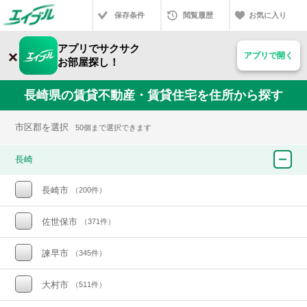
保存条件
閲覧履歴
お気に入り
アプリでサクサク
×
アプリで開く
お部屋探し！
長崎県の賃貸不動産・賃貸住宅を住所から探す
市区郡を選択
50個まで選択できます
長崎
長崎市
（200件）
佐世保市
（371件）
諫早市
（345件）
大村市
（511件）