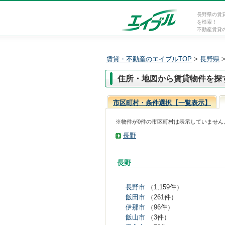
長野県の賃
を検索！
不動産賃貸
賃貸・不動産のエイブルTOP
>
長野県
住所・地図から賃貸物件を探
市区町村・条件選択【一覧表示】
※物件が0件の市区町村は表示していません
長野
長野
長野市
（1,159件）
飯田市
（261件）
伊那市
（96件）
飯山市
（3件）