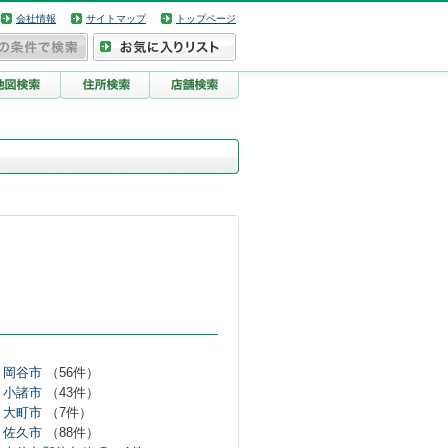
会社情報
サイトマップ
トップページ
岡谷市
（56件）
小諸市
（43件）
大町市
（7件）
佐久市
（88件）