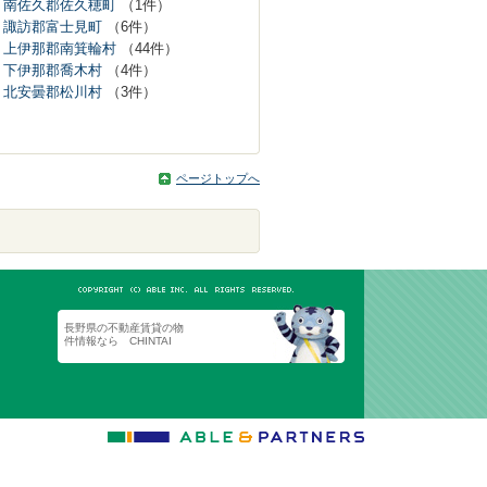
南佐久郡佐久穂町
（1件）
諏訪郡富士見町
（6件）
上伊那郡南箕輪村
（44件）
下伊那郡喬木村
（4件）
北安曇郡松川村
（3件）
ページトップへ
長野県の不動産賃貸の物
件情報なら CHINTAI