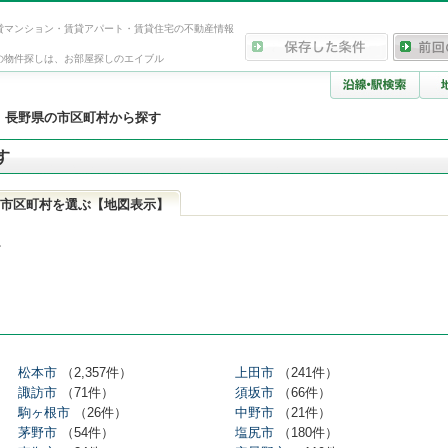
貸マンション・賃貸アパート・賃貸住宅の不動産情報
の物件探しは、お部屋探しのエイブル
>
長野県の市区町村から探す
す
市区町村を選ぶ【地図表示】
。
松本市
（2,357件）
上田市
（241件）
諏訪市
（71件）
須坂市
（66件）
駒ヶ根市
（26件）
中野市
（21件）
茅野市
（54件）
塩尻市
（180件）