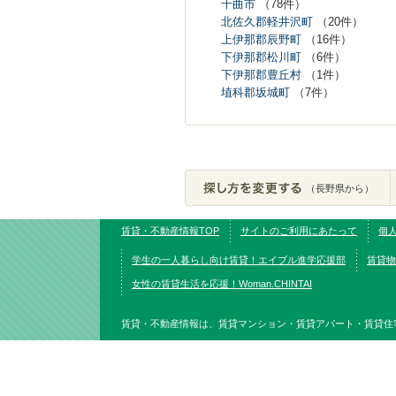
千曲市
（78件）
北佐久郡軽井沢町
（20件）
上伊那郡辰野町
（16件）
下伊那郡松川町
（6件）
下伊那郡豊丘村
（1件）
埴科郡坂城町
（7件）
（長野県から）
賃貸・不動産情報TOP
サイトのご利用にあたって
個
学生の一人暮らし向け賃貸！エイブル進学応援部
賃貸物
女性の賃貸生活を応援！Woman.CHINTAI
賃貸・不動産情報は、賃貸マンション・賃貸アパート・賃貸住