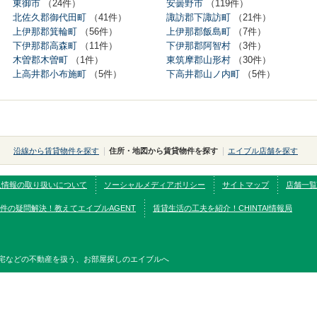
東御市
（24件）
安曇野市
（119件）
北佐久郡御代田町
（41件）
諏訪郡下諏訪町
（21件）
上伊那郡箕輪町
（56件）
上伊那郡飯島町
（7件）
下伊那郡高森町
（11件）
下伊那郡阿智村
（3件）
木曽郡木曽町
（1件）
東筑摩郡山形村
（30件）
上高井郡小布施町
（5件）
下高井郡山ノ内町
（5件）
沿線から賃貸物件を探す
住所・地図から賃貸物件を探す
エイブル店舗を探す
人情報の取り扱いについて
ソーシャルメディアポリシー
サイトマップ
店舗一覧
件の疑問解決！教えてエイブルAGENT
賃貸生活の工夫を紹介！CHINTAI情報局
宅などの不動産を扱う、お部屋探しのエイブルへ