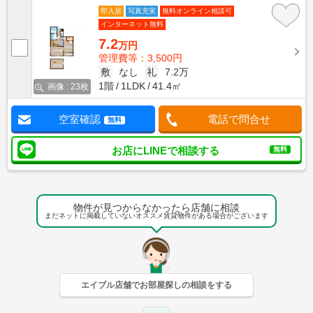
即入居
写真充実
無料オンライン相談可
インターネット無料
7.2
万円
管理費等：3,500円
敷
なし
礼
7.2万
1階
1LDK
41.4㎡
画像 : 23枚
空室確認
電話で問合せ
無料
お店にLINEで相談する
無料
物件が見つからなかったら店舗に相談
まだネットに掲載していないオススメ賃貸物件がある場合がございます
エイブル店舗でお部屋探しの相談をする