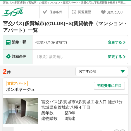
宮交バス(多賀城市)（宮城県）の賃貸マンション・賃貸アパート・賃貸住宅の不動産情報を検索！不動産賃貸の物件探しは、お部屋探しのエイブル
保存条件
閲覧履歴
お気に入り
宮交バス(多賀城市)の1LDK(+S)賃貸物件（マンション・
アパート）一覧
沿線・駅
-
宮交バス(多賀城市)
変更する
詳細条件
【家賃】設定無し
変更する
2
件
賃貸アパート
初期費用に注目
ボンボヤージュ
宮交バス(多賀城市)/多賀城工場入口 徒歩1分
宮城県多賀城市八幡４丁目
築年数
築3年
建物階数
3階建