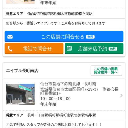
年末年始
得意エリア
仙台駅/五橋駅/愛宕橋駅/河原町駅/榴ケ岡駅
仙台駅から一番近いエイブルです！ご来店をお待ちしております
この店舗に問合せる
無料
電話で問合せ
店舗来店予約
無料
この店舗の掲載
エイブル長町南店
賃貸物件一覧へ
仙台市営地下鉄南北線 長町南
宮城県仙台市太白区長町7-19-37 副都心長
町百番館1F
10：00～18：00
年末年始
得意エリア
長町一丁目駅/長町駅/長町南駅/富沢駅/名取駅
元気で明るいスタッフが皆様のご来店お待ちしております！！