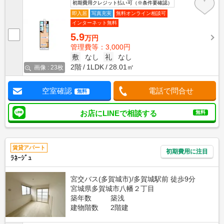
初期費用クレジット払い可（※条件要確認）
即入居
写真充実
無料オンライン相談可
インターネット無料
5.9
万円
管理費等：3,000円
敷
なし
礼
なし
2階
1LDK
28.01㎡
画像 : 23枚
空室確認
電話で問合せ
無料
お店にLINEで相談する
無料
賃貸アパート
初期費用に注目
ﾗﾈｰｼﾞｭ
宮交バス(多賀城市)/多賀城駅前 徒歩9分
宮城県多賀城市八幡２丁目
築年数
築浅
建物階数
2階建