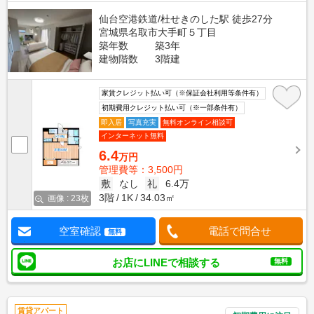
仙台空港鉄道/杜せきのした駅 徒歩27分
宮城県名取市大手町５丁目
築年数
築3年
建物階数
3階建
家賃クレジット払い可（※保証会社利用等条件有）
初期費用クレジット払い可（※一部条件有）
即入居
写真充実
無料オンライン相談可
インターネット無料
6.4
万円
管理費等：3,500円
敷
なし
礼
6.4万
3階
1K
34.03㎡
画像 : 23枚
空室確認
電話で問合せ
無料
お店にLINEで相談する
無料
賃貸アパート