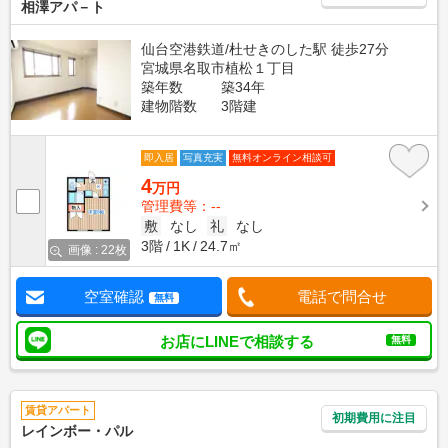
相澤アパ－ト
仙台空港鉄道/杜せきのした駅 徒歩27分
宮城県名取市植松１丁目
築年数
築34年
建物階数
3階建
即入居
写真充実
無料オンライン相談可
4
万円
管理費等：--
敷
なし
礼
なし
3階
1K
24.7㎡
画像 : 22枚
空室確認
電話で問合せ
無料
お店にLINEで相談する
無料
賃貸アパート
初期費用に注目
レインボー・パル