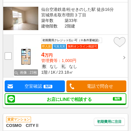
仙台空港鉄道/杜せきのした駅 徒歩16分
宮城県名取市増田３丁目
築年数
築33年
建物階数
2階建
初期費用クレジット払い可（※条件要確認）
即入居
写真充実
無料オンライン相談可
4
万円
管理費等：1,000円
敷
なし
礼
なし
1階
1K
23.18㎡
画像 : 23枚
空室確認
電話で問合せ
無料
お店にLINEで相談する
無料
賃貸マンション
初期費用に注目
COSMO CITYⅡ