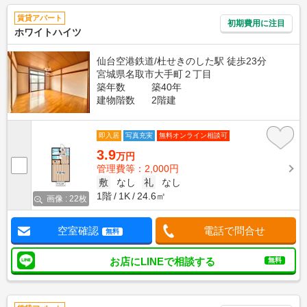
賃貸アパート
初期費用に注目
ホワイトハイツ
仙台空港鉄道/杜せきのした駅 徒歩23分
宮城県名取市大手町２丁目
築年数
築40年
建物階数
2階建
即入居
写真充実
無料オンライン相談可
3.9
万円
管理費等：2,000円
敷
なし
礼
なし
1階
1K
24.6㎡
画像 : 22枚
空室確認
電話で問合せ
無料
お店にLINEで相談する
無料