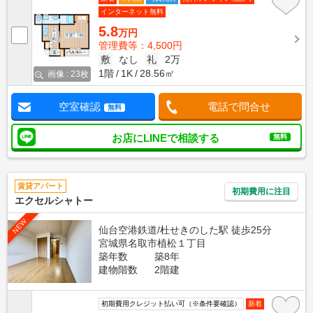
インターネット無料
5.8
万円
管理費等：4,500円
敷
なし
礼
2万
1階
1K
28.56㎡
画像 : 23枚
空室確認
電話で問合せ
無料
お店にLINEで相談する
無料
賃貸アパート
初期費用に注目
エクセルシャトー
NEW
仙台空港鉄道/杜せきのした駅 徒歩25分
宮城県名取市植松１丁目
築年数
築8年
建物階数
2階建
初期費用クレジット払い可（※条件要確認）
新着