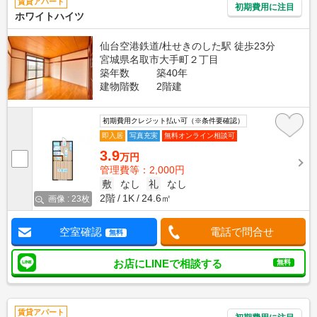
賃貸アパート
初期費用に注目
ホワイトハイツ
仙台空港鉄道/杜せきのした駅 徒歩23分
宮城県名取市大手町２丁目
築年数
築40年
建物階数
2階建
初期費用クレジット払い可（※条件要確認）
即入居
写真充実
無料オンライン相談可
3.9
万円
管理費等：2,000円
敷
なし
礼
なし
2階
1K
24.6㎡
画像 : 23枚
空室確認
電話で問合せ
無料
お店にLINEで相談する
無料
賃貸アパート