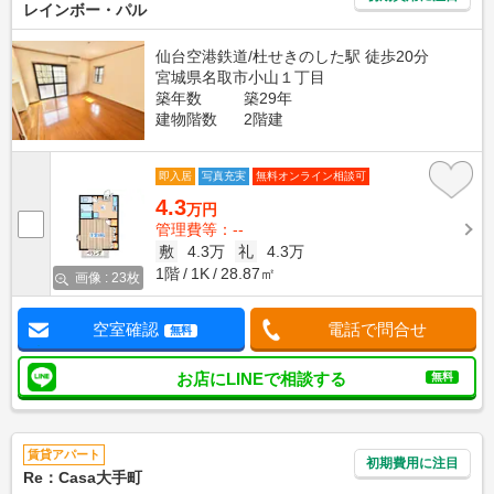
レインボー・パル
仙台空港鉄道/杜せきのした駅 徒歩20分
宮城県名取市小山１丁目
築年数
築29年
建物階数
2階建
即入居
写真充実
無料オンライン相談可
4.3
万円
管理費等：--
敷
4.3万
礼
4.3万
1階
1K
28.87㎡
画像 : 23枚
空室確認
電話で問合せ
無料
お店にLINEで相談する
無料
賃貸アパート
初期費用に注目
Re：Casa大手町