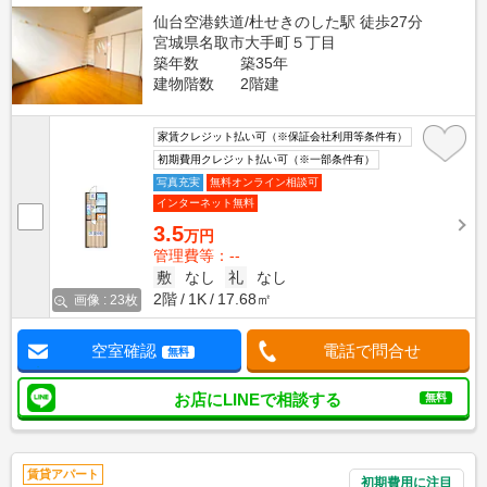
仙台空港鉄道/杜せきのした駅 徒歩27分
宮城県名取市大手町５丁目
築年数
築35年
建物階数
2階建
家賃クレジット払い可（※保証会社利用等条件有）
初期費用クレジット払い可（※一部条件有）
写真充実
無料オンライン相談可
インターネット無料
3.5
万円
管理費等：--
敷
なし
礼
なし
2階
1K
17.68㎡
画像 : 23枚
空室確認
電話で問合せ
無料
お店にLINEで相談する
無料
賃貸アパート
初期費用に注目