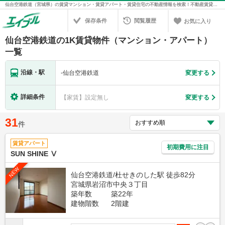
仙台空港鉄道（宮城県）の賃貸マンション・賃貸アパート・賃貸住宅の不動産情報を検索！不動産賃貸の物件探しは、お部屋探しのエイブル
保存条件
閲覧履歴
お気に入り
仙台空港鉄道の1K賃貸物件（マンション・アパート）
一覧
沿線・駅
-
仙台空港鉄道
変更する
詳細条件
【家賃】設定無し
変更する
31
件
賃貸アパート
初期費用に注目
SUN SHINE Ⅴ
NEW
仙台空港鉄道/杜せきのした駅 徒歩82分
宮城県岩沼市中央３丁目
築年数
築22年
建物階数
2階建