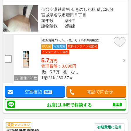
仙台空港鉄道/杜せきのした駅 徒歩26分
宮城県名取市増田５丁目
築年数
築4年
建物階数
2階建
初期費用クレジット払い可（※条件要確認）
即入居
写真充実
無料オンライン相談可
インターネット無料
5.7
万円
管理費等：3,000円
敷
5.7万
礼
なし
1階
1K
30.87㎡
画像 : 23枚
空室確認
電話で問合せ
無料
お店にLINEで相談する
無料
賃貸マンション
初期費用に注目