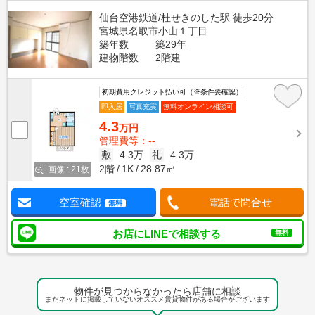
仙台空港鉄道/杜せきのした駅 徒歩20分
宮城県名取市小山１丁目
築年数
築29年
建物階数
2階建
初期費用クレジット払い可（※条件要確認）
即入居
写真充実
無料オンライン相談可
4.3
万円
管理費等：--
敷
4.3万
礼
4.3万
2階
1K
28.87㎡
画像 : 21枚
空室確認
電話で問合せ
無料
お店にLINEで相談する
無料
物件が見つからなかったら店舗に相談
まだネットに掲載していないオススメ賃貸物件がある場合がございます