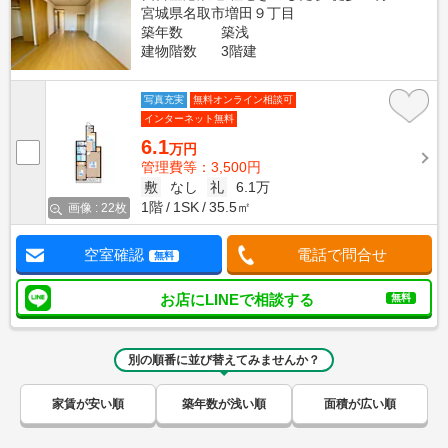
宮城県名取市増田９丁目
築年数
築浅
建物階数
3階建
写真充実
無料オンライン相談可
インターネット無料
6.1
万円
管理費等：3,500円
敷
なし
礼
6.1万
1階
1SK
35.5㎡
画像 : 22枚
空室確認
電話で問合せ
無料
お店にLINEで相談する
無料
別の順番に並び替えてみませんか？
家賃が安い順
築年数が浅い順
面積が広い順