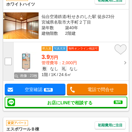
初期費用に注目
ホワイトハイツ
仙台空港鉄道/杜せきのした駅 徒歩23分
宮城県名取市大手町２丁目
築年数
築40年
建物階数
2階建
即入居
写真充実
無料オンライン相談可
3.9
万円
管理費等：2,000円
敷
なし
礼
なし
1階
1K
24.6㎡
画像 : 23枚
空室確認
電話で問合せ
無料
お店にLINEで相談する
無料
賃貸アパート
初期費用に注目
エスポワールＢ棟