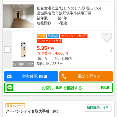
仙台空港鉄道/杜せきのした駅 徒歩16分
宮城県名取市飯野坂字小揚場丁目
築年数
築3年
建物階数
6階建
即入居
写真充実
無料オンライン相談可
インターネット無料
5.95
万円
管理費等：4,600円
敷
なし
礼
5.95万
5階
1K
28.6㎡
画像 : 22枚
空室確認
電話で問合せ
無料
お店にLINEで相談する
無料
賃貸アパート
初期費用に注目
アーバンシティ名取大手町（南）