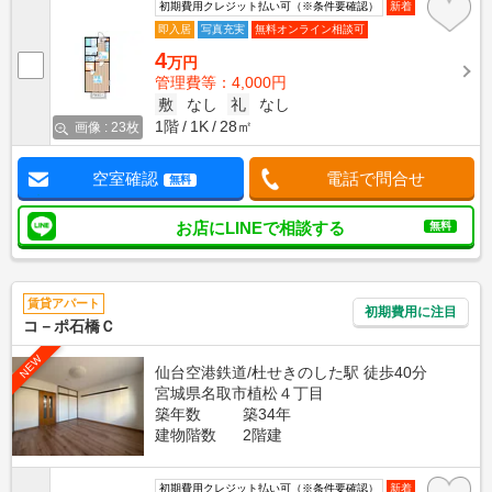
初期費用クレジット払い可（※条件要確認）
新着
即入居
写真充実
無料オンライン相談可
4
万円
管理費等：4,000円
敷
なし
礼
なし
1階
1K
28㎡
画像 : 23枚
空室確認
電話で問合せ
無料
お店にLINEで相談する
無料
賃貸アパート
初期費用に注目
コ－ポ石橋Ｃ
NEW
仙台空港鉄道/杜せきのした駅 徒歩40分
宮城県名取市植松４丁目
築年数
築34年
建物階数
2階建
初期費用クレジット払い可（※条件要確認）
新着