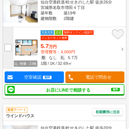
仙台空港鉄道/杜せきのした駅 徒歩26分
宮城県名取市増田４丁目
築年数
築19年
建物階数
2階建
写真充実
定借
無料オンライン相談可
インターネット無料
5.7
万円
管理費等：4,000円
敷
なし
礼
5.7万
1階
1K
32.69㎡
画像 : 23枚
空室確認
電話で問合せ
無料
お店にLINEで相談する
無料
賃貸アパート
初期費用に注目
ウインドハウス
仙台空港鉄道/杜せきのした駅 徒歩20分