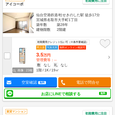
初期費用に注目
アイコーポ
仙台空港鉄道/杜せきのした駅 徒歩17分
宮城県名取市大手町1丁目
築年数
築28年
建物階数
2階建
初期費用クレジット払い可（※条件要確認）
即入居
写真充実
無料オンライン相談可
3.5
万円
管理費等：--
敷
なし
礼
なし
1階
1K
19㎡
画像 : 23枚
空室確認
電話で問合せ
無料
お店にLINEで相談する
無料
賃貸マンション
初期費用に注目