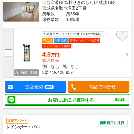
仙台空港鉄道/杜せきのした駅 徒歩18分
宮城県名取市増田2丁目
築年数
築35年
建物階数
10階建
初期費用クレジット払い可（※条件要確認）
即入居
写真充実
無料オンライン相談可
インターネット無料
4.5
万円
管理費等：--
敷
なし
礼
なし
3階
1K
25.93㎡
画像 : 22枚
空室確認
電話で問合せ
無料
お店にLINEで相談する
無料
賃貸アパート
初期費用に注目
レインボー・パル