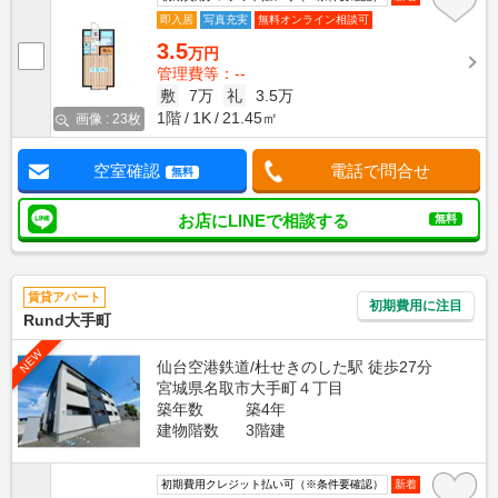
即入居
写真充実
無料オンライン相談可
3.5
万円
管理費等：--
敷
7万
礼
3.5万
1階
1K
21.45㎡
画像 : 23枚
空室確認
電話で問合せ
無料
お店にLINEで相談する
無料
賃貸アパート
初期費用に注目
Rund大手町
NEW
仙台空港鉄道/杜せきのした駅 徒歩27分
宮城県名取市大手町４丁目
築年数
築4年
建物階数
3階建
初期費用クレジット払い可（※条件要確認）
新着