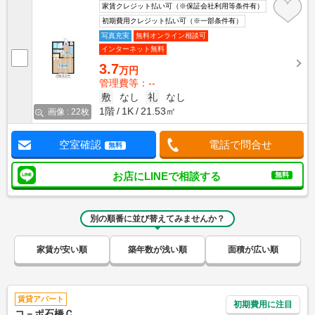
家賃クレジット払い可（※保証会社利用等条件有）
初期費用クレジット払い可（※一部条件有）
写真充実
無料オンライン相談可
インターネット無料
3.7
万円
管理費等：--
敷
なし
礼
なし
1階
1K
21.53㎡
画像 : 22枚
空室確認
電話で問合せ
無料
お店にLINEで相談する
無料
別の順番に並び替えてみませんか？
家賃が安い順
築年数が浅い順
面積が広い順
賃貸アパート
初期費用に注目
コ－ポ石橋Ｃ