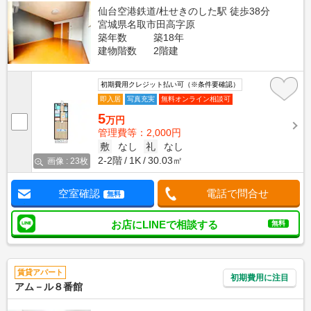
仙台空港鉄道/杜せきのした駅 徒歩38分
宮城県名取市田高字原
築年数
築18年
建物階数
2階建
初期費用クレジット払い可（※条件要確認）
即入居
写真充実
無料オンライン相談可
5
万円
管理費等：2,000円
敷
なし
礼
なし
2-2階
1K
30.03㎡
画像 : 23枚
空室確認
電話で問合せ
無料
お店にLINEで相談する
無料
賃貸アパート
初期費用に注目
アム－ル８番館