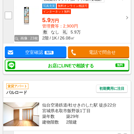
写真充実
無料オンライン相談可
インターネット無料
5.9
万円
管理費等：2,900円
敷
なし
礼
5.9万
2階
1K
26.08㎡
画像 : 23枚
空室確認
電話で問合せ
無料
お店にLINEで相談する
無料
賃貸アパート
初期費用に注目
パルロード
仙台空港鉄道/杜せきのした駅 徒歩22分
宮城県名取市飯野坂1丁目
築年数
築29年
建物階数
2階建