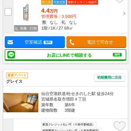
即入居
写真充実
無料オンライン相談可
4.4
万円
管理費等：3,500円
敷
なし
礼
なし
1階
1K
27.68㎡
画像 : 22枚
空室確認
電話で問合せ
無料
お店にLINEで相談する
無料
賃貸アパート
初期費用に注目
グレイス
仙台空港鉄道/杜せきのした駅 徒歩24分
宮城県名取市増田４丁目
築年数
築6年
建物階数
3階建
家賃クレジット払い可（※条件要確認）
初期費用クレジット払い可（※条件要確認）