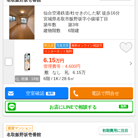
名取飯野坂壱番館
仙台空港鉄道/杜せきのした駅 徒歩16分
宮城県名取市飯野坂字小揚場丁目
築年数
築3年
建物階数
6階建
即入居
写真充実
無料オンライン相談可
インターネット無料
6.15
万円
管理費等：4,600円
敷
なし
礼
6.15万
6階
1K
28.6㎡
画像 : 18枚
空室確認
電話で問合せ
無料
お店にLINEで相談する
無料
賃貸マンション
初期費用に注目
名取飯野坂壱番館