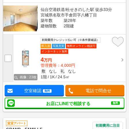
仙台空港鉄道/杜せきのした駅 徒歩33分
宮城県名取市手倉田字八幡丁目
築年数
築28年
建物階数
2階建
初期費用クレジット払い可（※条件要確認）
即入居
写真充実
無料オンライン相談可
インターネット無料
4
万円
管理費等：4,000円
敷
なし
礼
なし
1階
1K
24.5㎡
画像 : 23枚
空室確認
電話で問合せ
無料
お店にLINEで相談する
無料
賃貸アパート
初期費用に注目