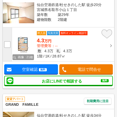
仙台空港鉄道/杜せきのした駅 徒歩20分
宮城県名取市小山１丁目
築年数
築29年
建物階数
2階建
即入居
写真充実
無料オンライン相談可
4.3
万円
管理費等：--
敷
4.3万
礼
4.3万
1階
1K
28.87㎡
画像 : 21枚
空室確認
電話で問合せ
無料
お店にLINEで相談する
無料
賃貸アパート
初期費用に注目
GRAND FAMILLE
仙台空港鉄道/杜せきのした駅 徒歩34分