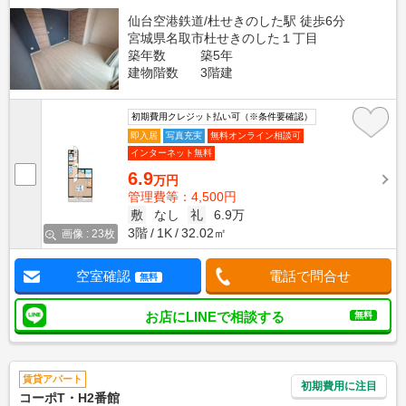
仙台空港鉄道/杜せきのした駅 徒歩6分
宮城県名取市杜せきのした１丁目
築年数
築5年
建物階数
3階建
初期費用クレジット払い可（※条件要確認）
即入居
写真充実
無料オンライン相談可
インターネット無料
6.9
万円
管理費等：4,500円
敷
なし
礼
6.9万
3階
1K
32.02㎡
画像 : 23枚
空室確認
電話で問合せ
無料
お店にLINEで相談する
無料
賃貸アパート
初期費用に注目
コーポT・H2番館