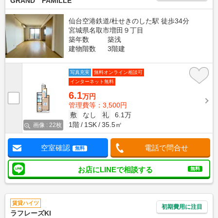
GRAND FAMILLE
仙台空港鉄道/杜せきのした駅 徒歩34分
宮城県名取市増田９丁目
築年数
築浅
建物階数
3階建
写真充実
無料オンライン相談可
インターネット無料
6.1
万円
管理費等：3,500円
敷
なし
礼
6.1万
1階
1SK
35.5㎡
画像 : 22枚
空室確認
電話で問合せ
無料
お店にLINEで相談する
無料
賃貸ハイツ
初期費用に注目
ラフレーズKI