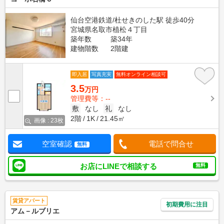
仙台空港鉄道/杜せきのした駅 徒歩40分
宮城県名取市植松４丁目
築年数
築34年
建物階数
2階建
即入居
写真充実
無料オンライン相談可
3.5
万円
管理費等：--
敷
なし
礼
なし
2階
1K
21.45㎡
画像 : 23枚
空室確認
電話で問合せ
無料
お店にLINEで相談する
無料
賃貸アパート
初期費用に注目
アム－ルブリエ