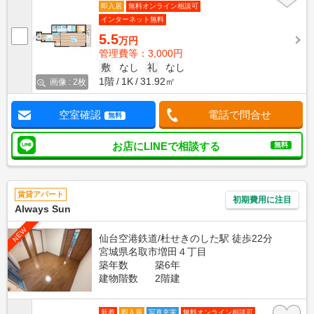
即入居
無料オンライン相談可
インターネット無料
5.5
万円
管理費等：3,000円
敷
なし
礼
なし
1階
1K
31.92㎡
画像 : 2枚
空室確認
電話で問合せ
無料
お店にLINEで相談する
無料
賃貸アパート
初期費用に注目
Always Sun
NEW
仙台空港鉄道/杜せきのした駅 徒歩22分
宮城県名取市増田４丁目
築年数
築6年
建物階数
2階建
新着
即入居
写真充実
無料オンライン相談可