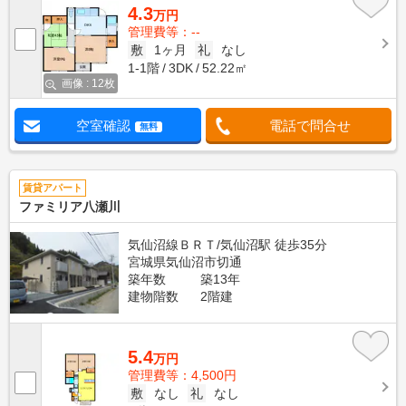
4.3
万円
管理費等：--
敷
1ヶ月
礼
なし
1-1階
3DK
52.22㎡
画像 : 12枚
空室確認
電話で問合せ
無料
賃貸アパート
ファミリア八瀬川
気仙沼線ＢＲＴ/気仙沼駅 徒歩35分
宮城県気仙沼市切通
築年数
築13年
建物階数
2階建
5.4
万円
管理費等：4,500円
敷
なし
礼
なし