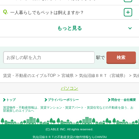
一人暮らしでもペットは飼えますか？
もっと見る
駅で
賃貸・不動産のエイブルTOP
>
宮城県
>
気仙沼線ＢＲＴ（宮城県）
>
気
パソコン
トップ
プライバシーポリシー
問合せ・会社概要
賃貸物件・不動産情報は、賃貸マンション・賃貸アパート・賃貸住宅などの不動産を扱う、お
部屋探しのエイブルへ
(C) ABLE INC. All rights reserved.
気仙沼線ＢＲＴの不動産賃貸の物件情報ならCHINTAI