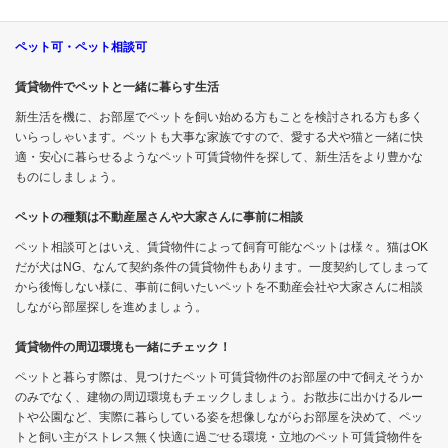
ペット可・ペット相談可
賃貸物件でペットと一緒に暮らす生活
新生活を機に、お部屋でペットを飼い始める方もことを検討される方も多く
いらっしゃいます。ペットも大事な家族ですので、愛する犬や猫と一緒に快
適・安心に暮らせるようなペット可賃貸物件を探して、新生活をより豊かな
ものにしましょう。
ペットの種類は不動産屋さんや大家さんに事前に相談
ペット相談可とはいえ、賃貸物件によって飼育可能なペットは様々。猫はOK
だが犬はNG、なんて契約条件の賃貸物件もあります。一度契約してしまって
から後悔しない様に、事前に飼いたいペットを不動産会社や大家さんに相談
しながら部屋探しを進めましょう。
賃貸物件の周辺環境も一緒にチェック！
ペットと暮らす際は、見つけたペット可賃貸物件のお部屋の中で飼えそうか
のみでなく、建物の周辺環境もチェックしましょう。お散歩に出かけるルー
トや公園など、実際に暮らしている姿を想像しながらお部屋を決めて、ペッ
トと飼い主がストレス無く快適に過ごせる環境・立地のペット可賃貸物件を