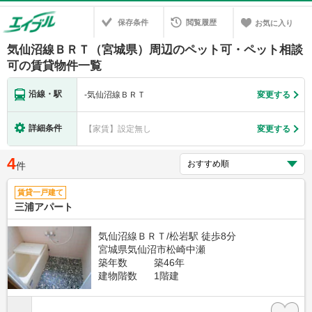
保存条件
閲覧履歴
お気に入り
気仙沼線ＢＲＴ（宮城県）周辺のペット可・ペット相談
可の賃貸物件一覧
沿線・駅
-
気仙沼線ＢＲＴ
変更する
詳細条件
【家賃】設定無し
変更する
4
件
賃貸一戸建て
三浦アパート
気仙沼線ＢＲＴ/松岩駅 徒歩8分
宮城県気仙沼市松崎中瀬
築年数
築46年
建物階数
1階建