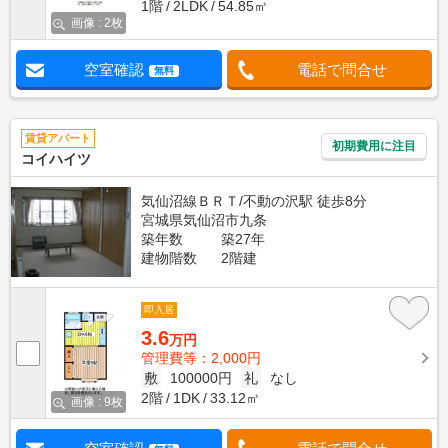
1階
2LDK
54.85㎡
画像 : 2枚
空室確認
電話で問合せ
無料
賃貸アパート
初期費用に注目
コイハイツ
気仙沼線ＢＲＴ/不動の沢駅 徒歩8分
宮城県気仙沼市九条
築年数
築27年
建物階数
2階建
即入居
3.6
万円
管理費等：2,000円
敷
100000円
礼
なし
2階
1DK
33.12㎡
画像 : 9枚