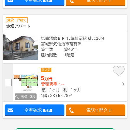
空室確認
電話で問合せ
無料
賃貸一戸建て
赤畑アパート
気仙沼線ＢＲＴ/気仙沼駅 徒歩16分
宮城県気仙沼市茗荷沢
築年数
築46年
建物階数
1階建
即入居
5
万円
管理費等：--
敷
2ヶ月
礼
1ヶ月
1階
3K
58.79㎡
画像 : 3枚
空室確認
電話で問合せ
無料