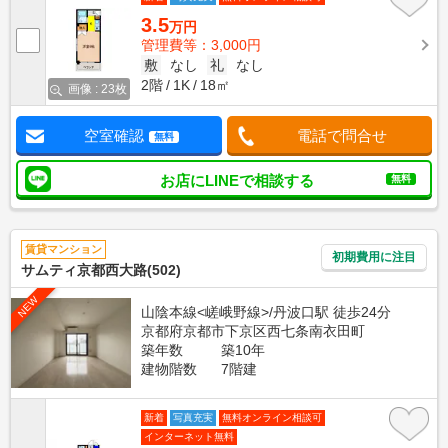
3.5
万円
管理費等：3,000円
敷
なし
礼
なし
2階
1K
18㎡
画像 : 23枚
空室確認
電話で問合せ
無料
お店にLINEで相談する
無料
賃貸マンション
初期費用に注目
サムティ京都西大路(502)
NEW
山陰本線<嵯峨野線>/丹波口駅 徒歩24分
京都府京都市下京区西七条南衣田町
築年数
築10年
建物階数
7階建
新着
写真充実
無料オンライン相談可
インターネット無料