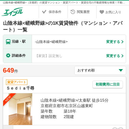
山陰本線<嵯峨野線>（京都府）の賃貸マンション・賃貸アパート・賃貸住宅の不動産情報を検索！不動産賃貸の物件探しは、お部屋探しのエイブル
保存条件
閲覧履歴
お気に入り
山陰本線<嵯峨野線>の1K賃貸物件（マンション・アパ
ート）一覧
沿線・駅
-
山陰本線<嵯峨野線>
変更する
詳細条件
【家賃】設定無し
変更する
649
件
賃貸アパート
初期費用に注目
Ｓｅｄｉａ千尋
NEW
山陰本線<嵯峨野線>/太秦駅 徒歩15分
京都府京都市右京区山越東町
築年数
築18年
建物階数
2階建