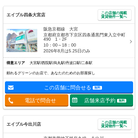
この店舗の掲載
エイブル四条大宮店
賃貸物件一覧へ
阪急京都線 大宮
京都府京都市下京区四条通黒門東入立中町
490 1・2F
10：00～18：00
2026年8月は5.25日のみ
得意エリア
大宮駅/西院駅/烏丸駅/丹波口駅/二条駅
頼れるグリーンのお店で、あなたのためのお部屋探し
この店舗に問合せる
無料
電話で問合せ
店舗来店予約
無料
この店舗の掲載
エイブル今出川店
賃貸物件一覧へ