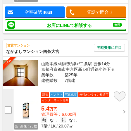
空室確認
電話で問合せ
無料
お店にLINEで相談する
無料
賃貸マンション
初期費用に注目
なかよしマンション四条大宮
NEW
山陰本線<嵯峨野線>/二条駅 徒歩14分
京都府京都市中京区新シ町通錦小路下る
築年数
築25年
建物階数
7階建
新着
パノラマ
写真充実
無料オンライン相談可
インターネット無料
5.4
万円
管理費等：6,000円
敷
なし
礼
なし
7階
1K
20.07㎡
画像 : 23枚