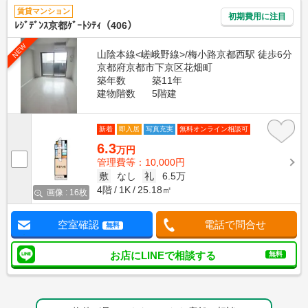
賃貸マンション
初期費用に注目
ﾚｼﾞﾃﾞﾝｽ京都ｹﾞｰﾄｼﾃｨ（406）
NEW
山陰本線<嵯峨野線>/梅小路京都西駅 徒歩6分
京都府京都市下京区花畑町
築年数
築11年
建物階数
5階建
新着
即入居
写真充実
無料オンライン相談可
6.3
万円
管理費等：10,000円
敷
なし
礼
6.5万
4階
1K
25.18㎡
画像 : 16枚
空室確認
電話で問合せ
無料
お店にLINEで相談する
無料