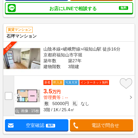
お店にLINEで相談する
無料
賃貸マンション
石坪マンション
NEW
山陰本線<嵯峨野線>/福知山駅 徒歩16分
京都府福知山市字堀
築年数
築27年
建物階数
3階建
新着
即入居
写真充実
インターネット無料
3.5
万円
管理費等：--
敷
50000円
礼
なし
3階
1K
25.4㎡
画像 : 15枚
空室確認
電話で問合せ
無料