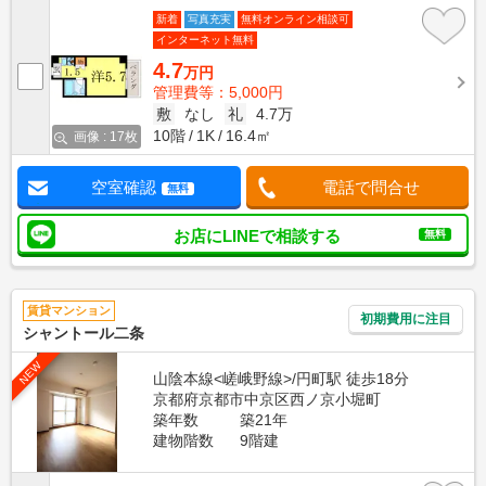
新着
写真充実
無料オンライン相談可
インターネット無料
4.7
万円
管理費等：5,000円
敷
なし
礼
4.7万
10階
1K
16.4㎡
画像 : 17枚
空室確認
電話で問合せ
無料
お店にLINEで相談する
無料
賃貸マンション
初期費用に注目
シャントール二条
NEW
山陰本線<嵯峨野線>/円町駅 徒歩18分
京都府京都市中京区西ノ京小堀町
築年数
築21年
建物階数
9階建