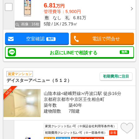
6.81
万円
管理費等：5,900円
敷
なし
礼
6.81万
5階
1K
25.79㎡
画像 : 16枚
空室確認
電話で問合せ
無料
お店にLINEで相談する
無料
賃貸マンション
初期費用に注目
デイスターアベニュー（５１２）
NEW
山陰本線<嵯峨野線>/丹波口駅 徒歩16分
京都府京都市中京区壬生相合町
築年数
築40年
建物階数
7階建
家賃クレジット払い可（※保証会社利用等条件有）
初期費用クレジット払い可（※一部条件有）
新着