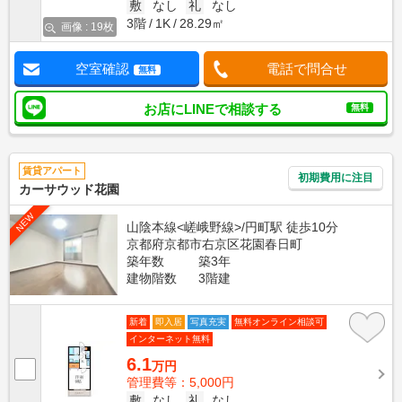
敷
なし
礼
なし
3階
1K
28.29㎡
画像 : 19枚
空室確認
電話で問合せ
無料
お店にLINEで相談する
無料
賃貸アパート
初期費用に注目
カーサウッド花園
NEW
山陰本線<嵯峨野線>/円町駅 徒歩10分
京都府京都市右京区花園春日町
築年数
築3年
建物階数
3階建
新着
即入居
写真充実
無料オンライン相談可
インターネット無料
6.1
万円
管理費等：5,000円
敷
なし
礼
なし