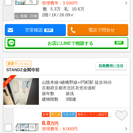
管理費等：3,500円
敷
5.3万
礼
10.6万
2階
1K
26.09㎡
画像 : 23枚
空室確認
電話で問合せ
無料
お店にLINEで相談する
無料
賃貸マンション
初期費用に注目
STANDZ金閣寺前
NEW
山陰本線<嵯峨野線>/円町駅 徒歩36分
京都府京都市北区衣笠街道町
築年数
築浅
建物階数
3階建
新着
即入居
写真充実
無料オンライン相談可
8.8
万円
管理費等：8,000円