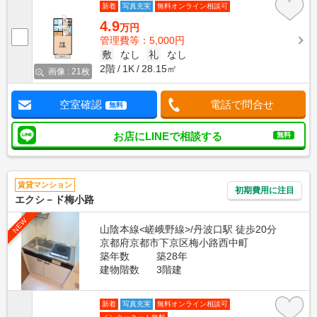
新着
写真充実
無料オンライン相談可
4.9
万円
管理費等：5,000円
敷
なし
礼
なし
2階
1K
28.15㎡
画像 : 21枚
空室確認
電話で問合せ
無料
お店にLINEで相談する
無料
賃貸マンション
初期費用に注目
エクシ－ド梅小路
NEW
山陰本線<嵯峨野線>/丹波口駅 徒歩20分
京都府京都市下京区梅小路西中町
築年数
築28年
建物階数
3階建
新着
写真充実
無料オンライン相談可