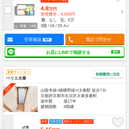
インターネット無料
4.8
万円
管理費等：4,000円
敷
なし
礼
5万
3階
1K
20.4㎡
画像 : 14枚
空室確認
電話で問合せ
無料
お店にLINEで相談する
無料
賃貸マンション
初期費用に注目
ベリエ太秦
NEW
山陰本線<嵯峨野線>/太秦駅 徒歩7分
京都府京都市右京区太秦多薮町
築年数
築17年
建物階数
4階建
新着
写真充実
無料オンライン相談可