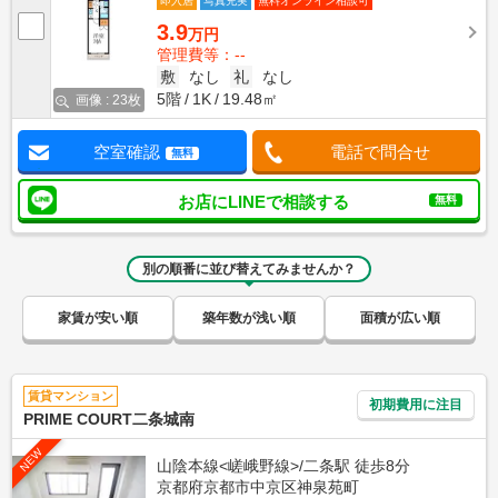
即入居
写真充実
無料オンライン相談可
3.9
万円
管理費等：--
敷
なし
礼
なし
5階
1K
19.48㎡
画像 : 23枚
空室確認
電話で問合せ
無料
お店にLINEで相談する
無料
別の順番に並び替えてみませんか？
家賃が安い順
築年数が浅い順
面積が広い順
賃貸マンション
初期費用に注目
PRIME COURT二条城南
NEW
山陰本線<嵯峨野線>/二条駅 徒歩8分
京都府京都市中京区神泉苑町