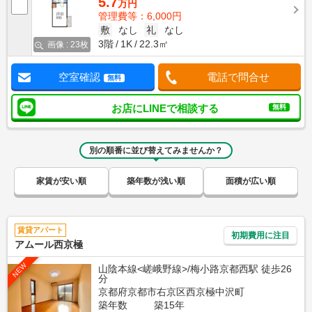
5.7
万円
管理費等：6,000円
敷
なし
礼
なし
3階
1K
22.3㎡
画像 : 23枚
空室確認
電話で問合せ
無料
お店にLINEで相談する
無料
別の順番に並び替えてみませんか？
家賃が安い順
築年数が浅い順
面積が広い順
賃貸アパート
初期費用に注目
アムール西京極
NEW
山陰本線<嵯峨野線>/梅小路京都西駅 徒歩26
分
京都府京都市右京区西京極中沢町
築年数
築15年