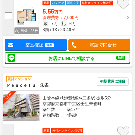
新着
パノラマ
写真充実
無料オンライン相談可
5.55
万円
管理費等：7,000円
敷
7万
礼
6万
8階
1K
23.46㎡
画像 : 23枚
空室確認
電話で問合せ
無料
お店にLINEで相談する
無料
賃貸マンション
初期費用に注目
Ｐｅａｃｅｆｕｌ朱雀
NEW
山陰本線<嵯峨野線>/二条駅 徒歩5分
京都府京都市中京区壬生朱雀町
築年数
築17年
建物階数
4階建
新着
無料オンライン相談可