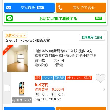
空室確認
電話で問合せ
無料
お店にLINEで相談する
無料
賃貸マンション
初期費用に注目
なかよしマンション四条大宮
NEW
山陰本線<嵯峨野線>/二条駅 徒歩14分
京都府京都市中京区新シ町通錦小路下る
築年数
築25年
建物階数
7階建
新着
パノラマ
写真充実
無料オンライン相談可
5.4
万円
管理費等：6,000円
敷
なし
礼
なし
6階
1K
20.07㎡
画像 : 20枚