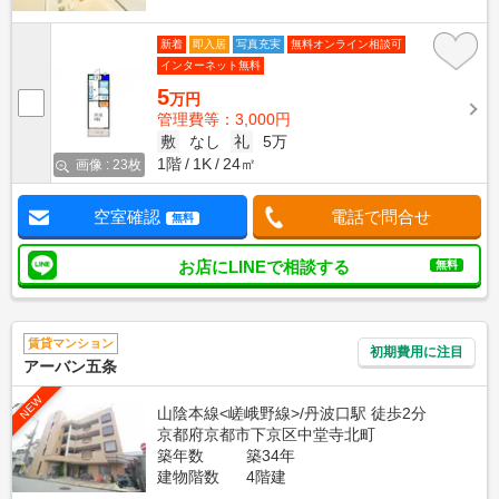
新着
即入居
写真充実
無料オンライン相談可
インターネット無料
5
万円
管理費等：3,000円
敷
なし
礼
5万
1階
1K
24㎡
画像 : 23枚
空室確認
電話で問合せ
無料
お店にLINEで相談する
無料
賃貸マンション
初期費用に注目
アーバン五条
NEW
山陰本線<嵯峨野線>/丹波口駅 徒歩2分
京都府京都市下京区中堂寺北町
築年数
築34年
建物階数
4階建