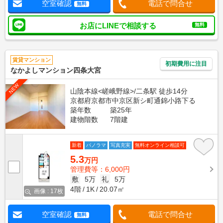
空室確認
電話で問合せ
無料
お店にLINEで相談する
無料
賃貸マンション
初期費用に注目
なかよしマンション四条大宮
NEW
山陰本線<嵯峨野線>/二条駅 徒歩14分
京都府京都市中京区新シ町通錦小路下る
築年数
築25年
建物階数
7階建
新着
パノラマ
写真充実
無料オンライン相談可
5.3
万円
管理費等：6,000円
敷
5万
礼
5万
4階
1K
20.07㎡
画像 : 17枚
空室確認
電話で問合せ
無料