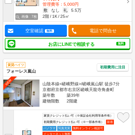
管理費等：5,000円
敷
なし
礼
5.5万
2階
1K
25㎡
画像 : 7枚
空室確認
電話で問合せ
無料
お店にLINEで相談する
無料
賃貸ハイツ
初期費用に注目
フォーレス嵐山
NEW
山陰本線<嵯峨野線>/嵯峨嵐山駅 徒歩7分
京都府京都市右京区嵯峨天龍寺角倉町
築年数
築39年
建物階数
2階建
家賃クレジット払い可（※保証会社利用等条件有）
初期費用クレジット払い可（※一部条件有）
新着
パノラマ
写真充実
無料オンライン相談可
インターネット無料