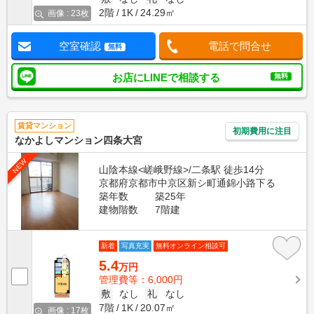
2階
1K
24.29㎡
画像 : 23枚
空室確認
電話で問合せ
無料
お店にLINEで相談する
無料
賃貸マンション
初期費用に注目
なかよしマンション四条大宮
NEW
山陰本線<嵯峨野線>/二条駅 徒歩14分
京都府京都市中京区新シ町通錦小路下る
築年数
築25年
建物階数
7階建
新着
写真充実
無料オンライン相談可
5.4
万円
管理費等：6,000円
敷
なし
礼
なし
7階
1K
20.07㎡
画像 : 17枚