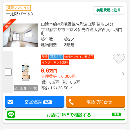
賃貸マンション
初期費用に注目
一太郎パート3
NEW
山陰本線<嵯峨野線>/丹波口駅 徒歩14分
京都府京都市下京区仏光寺通大宮西入ル坊門
町
築年数
築25年
建物階数
3階建
新着
写真充実
無料オンライン相談可
インターネット無料
6.6
万円
管理費等：6,000円
敷
6.6万
礼
6.6万
3階
1K
26.56㎡
画像 : 23枚
空室確認
電話で問合せ
無料
お店にLINEで相談する
無料