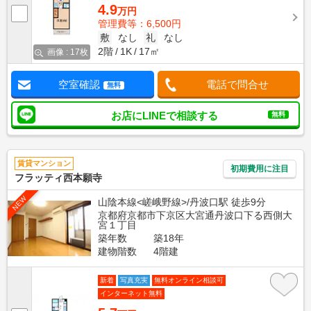
4.9
万円
管理費等：6,500円
敷
なし
礼
なし
2階
1K
17㎡
画像 : 17枚
空室確認
電話で問合せ
無料
お店にLINEで相談する
無料
賃貸マンション
初期費用に注目
フラッティ西本願寺
NEW
山陰本線<嵯峨野線>/丹波口駅 徒歩9分
京都府京都市下京区大宮通丹波口下る西側大
宮１丁目
築年数
築18年
建物階数
4階建
新着
写真充実
無料オンライン相談可
インターネット無料