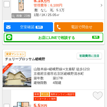
5.15
万円
管理費等：6,100円
敷
なし
礼
5.1万
1階
1K
25.05㎡
画像 : 23枚
空室確認
電話で問合せ
無料
お店にLINEで相談する
無料
賃貸マンション
初期費用に注目
チェリーブロッサム嵯峨野
NEW
山陰本線<嵯峨野線>/太秦駅 徒歩12分
京都府京都市右京区嵯峨野清水町
築年数
築17年
建物階数
4階建
新着
即入居
無料オンライン相談可
インターネット無料
5.5
万円