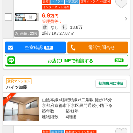
新着
パノラマ
写真充実
無料オンライン相談可
インターネット無料
6.9
万円
管理費等：--
敷
なし
礼
13.8万
2階
1K
27.87㎡
画像 : 23枚
空室確認
電話で問合せ
無料
お店にLINEで相談する
無料
賃貸マンション
初期費用に注目
ハイツ加藤
NEW
山陰本線<嵯峨野線>/二条駅 徒歩16分
京都府京都市下京区黒門通綾小路下る
築年数
築41年
建物階数
4階建
新着
写真充実
無料オンライン相談可