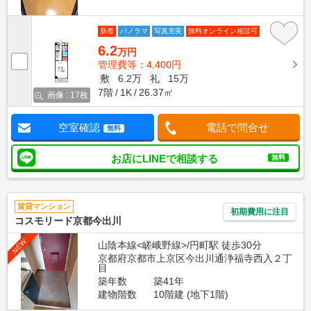
新着
パノラマ
写真充実
無料オンライン相談可
6.2
万円
管理費等：4,400円
敷
6.2万
礼
15万
7階
1K
26.37㎡
画像 : 17枚
空室確認
電話で問合せ
無料
お店にLINEで相談する
無料
賃貸マンション
初期費用に注目
コスモリード京都今出川
NEW
山陰本線<嵯峨野線>/円町駅 徒歩30分
京都府京都市上京区今出川通浄福寺西入２丁
目
築年数
築41年
建物階数
10階建 (地下1階)