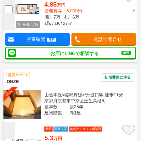
4.85
万円
管理費等：6,000円
敷
7万
礼
6万
1階
1K
27㎡
画像 : 7枚
空室確認
電話で問合せ
無料
お店にLINEで相談する
無料
賃貸アパート
初期費用に注目
ONZE
NEW
山陰本線<嵯峨野線>/丹波口駅 徒歩11分
京都府京都市中京区壬生高樋町
築年数
築25年
建物階数
2階建
新着
写真充実
無料オンライン相談可
5.3
万円