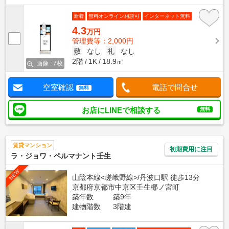
新着
無料オンライン相談可
インターネット無料
4.3
万円
管理費等：2,000円
敷
なし
礼
なし
2階
1K
18.9㎡
画像 : 7枚
空室確認
電話で問合せ
無料
お店にLINEで相談する
無料
賃貸マンション
初期費用に注目
ラ・ジョワ・ペルマナント壬生
NEW
山陰本線<嵯峨野線>/丹波口駅 徒歩13分
京都府京都市中京区壬生梛ノ宮町
築年数
築9年
建物階数
3階建