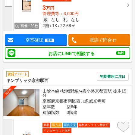
3
万円
管理費等：3,000円
敷
なし
礼
なし
2階
1K
22.68㎡
画像 : 20枚
空室確認
電話で問合せ
無料
お店にLINEで相談する
無料
賃貸アパート
初期費用に注目
キンブリッジ京都駅西
NEW
山陰本線<嵯峨野線>/梅小路京都西駅 徒歩15
分
京都府京都市南区西九条戒光寺町
築年数
築6年
建物階数
3階建
新着
即入居
写真充実
無料オンライン相談可
インターネット無料