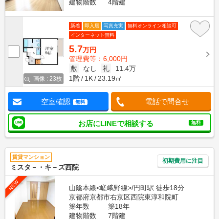
建物階数
4階建
新着
即入居
写真充実
無料オンライン相談可
インターネット無料
5.7
万円
管理費等：6,000円
敷
なし
礼
11.4万
1階
1K
23.19㎡
画像 : 23枚
空室確認
電話で問合せ
無料
お店にLINEで相談する
無料
賃貸マンション
初期費用に注目
ミスタ－・キ－ズ西院
NEW
山陰本線<嵯峨野線>/円町駅 徒歩18分
京都府京都市右京区西院東淳和院町
築年数
築18年
建物階数
7階建