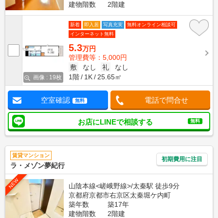
建物階数
2階建
新着
即入居
写真充実
無料オンライン相談可
インターネット無料
5.3
万円
管理費等：5,000円
敷
なし
礼
なし
1階
1K
25.65㎡
画像 : 19枚
空室確認
電話で問合せ
無料
お店にLINEで相談する
無料
賃貸マンション
初期費用に注目
ラ・メゾン夢紀行
NEW
山陰本線<嵯峨野線>/太秦駅 徒歩9分
京都府京都市右京区太秦堀ケ内町
築年数
築17年
建物階数
2階建