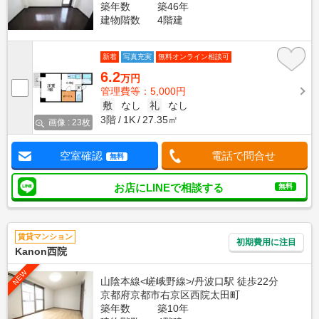
築年数
築46年
建物階数
4階建
新着
写真充実
無料オンライン相談可
6.2
万円
管理費等：5,000円
敷
なし
礼
なし
3階
1K
27.35㎡
画像 : 23枚
空室確認
電話で問合せ
無料
お店にLINEで相談する
無料
賃貸マンション
初期費用に注目
Kanon西院
NEW
山陰本線<嵯峨野線>/丹波口駅 徒歩22分
京都府京都市右京区西院太田町
築年数
築10年