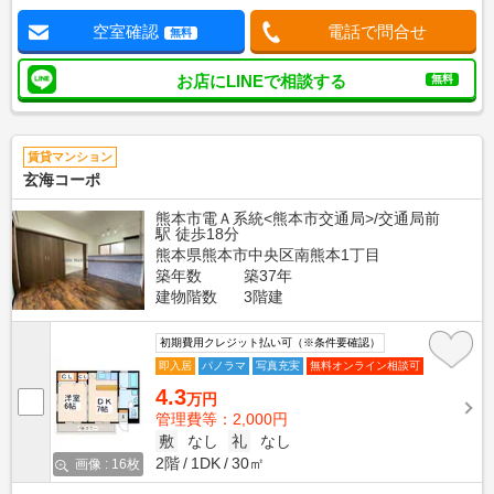
空室確認
電話で問合せ
無料
お店にLINEで相談する
無料
賃貸マンション
玄海コーポ
熊本市電Ａ系統<熊本市交通局>/交通局前
駅 徒歩18分
熊本県熊本市中央区南熊本1丁目
築年数
築37年
建物階数
3階建
初期費用クレジット払い可（※条件要確認）
即入居
パノラマ
写真充実
無料オンライン相談可
4.3
万円
管理費等：2,000円
敷
なし
礼
なし
2階
1DK
30㎡
画像 : 16枚