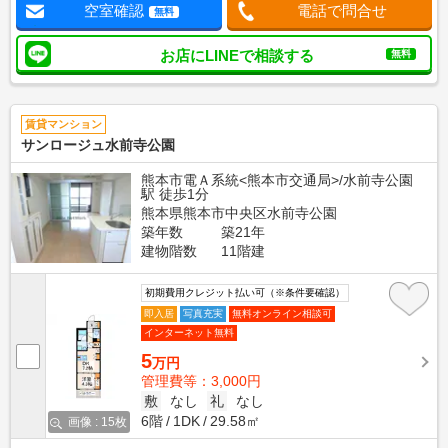
空室確認
電話で問合せ
無料
お店にLINEで相談する
無料
賃貸マンション
サンロージュ水前寺公園
熊本市電Ａ系統<熊本市交通局>/水前寺公園
駅 徒歩1分
熊本県熊本市中央区水前寺公園
築年数
築21年
建物階数
11階建
初期費用クレジット払い可（※条件要確認）
即入居
写真充実
無料オンライン相談可
インターネット無料
5
万円
管理費等：3,000円
敷
なし
礼
なし
6階
1DK
29.58㎡
画像 : 15枚