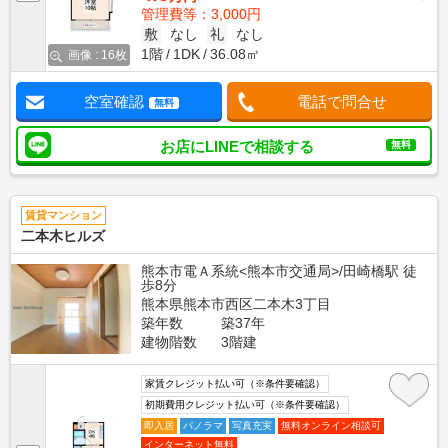
管理費等：3,000円
敷
なし
礼
なし
1階
1DK
36.08㎡
画像 : 16枚
空室確認
電話で問合せ
無料
お店にLINEで相談する
無料
賃貸マンション
二本木ヒルズ
熊本市電Ａ系統<熊本市交通局>/田崎橋駅 徒
歩8分
熊本県熊本市西区二本木3丁目
築年数
築37年
建物階数
3階建
家賃クレジット払い可（※条件要確認）
初期費用クレジット払い可（※条件要確認）
即入居
パノラマ
写真充実
無料オンライン相談可
インターネット無料