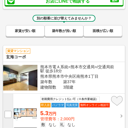
お店にLINEで相談する
無料
別の順番に並び替えてみませんか？
家賃が安い順
築年数が浅い順
面積が広い順
賃貸マンション
玄海コーポ
熊本市電Ａ系統<熊本市交通局>/交通局前
駅 徒歩18分
熊本県熊本市中央区南熊本1丁目
築年数
築37年
建物階数
3階建
初期費用クレジット払い可（※条件要確認）
即入居
パノラマ
写真充実
無料オンライン相談可
5.3
万円
管理費等：2,000円
敷
なし
礼
なし