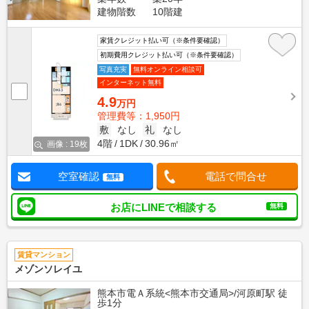
建物階数
10階建
家賃クレジット払い可（※条件要確認）
初期費用クレジット払い可（※条件要確認）
写真充実
無料オンライン相談可
インターネット無料
4.9
万円
管理費等：1,950円
敷
なし
礼
なし
4階
1DK
30.96㎡
画像 : 19枚
空室確認
電話で問合せ
無料
お店にLINEで相談する
無料
賃貸マンション
メゾンソレイユ
熊本市電Ａ系統<熊本市交通局>/河原町駅 徒
歩1分