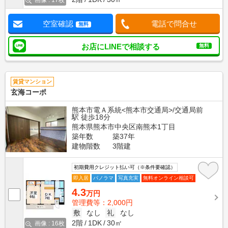
画像 : 17枚
空室確認
電話で問合せ
無料
お店にLINEで相談する
無料
賃貸マンション
玄海コーポ
熊本市電Ａ系統<熊本市交通局>/交通局前
駅 徒歩18分
熊本県熊本市中央区南熊本1丁目
築年数
築37年
建物階数
3階建
初期費用クレジット払い可（※条件要確認）
即入居
パノラマ
写真充実
無料オンライン相談可
4.3
万円
管理費等：2,000円
敷
なし
礼
なし
2階
1DK
30㎡
画像 : 16枚