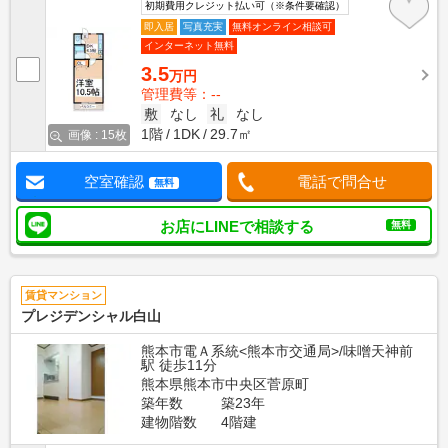
初期費用クレジット払い可（※条件要確認）
即入居
写真充実
無料オンライン相談可
インターネット無料
3.5
万円
管理費等：--
敷
なし
礼
なし
1階
1DK
29.7㎡
画像 : 15枚
空室確認
電話で問合せ
無料
お店にLINEで相談する
無料
賃貸マンション
プレジデンシャル白山
熊本市電Ａ系統<熊本市交通局>/味噌天神前
駅 徒歩11分
熊本県熊本市中央区菅原町
築年数
築23年
建物階数
4階建