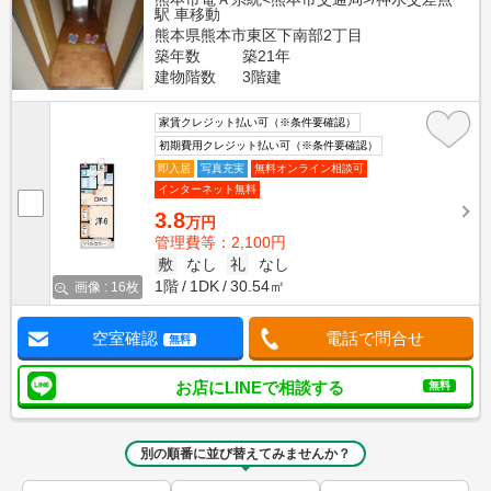
駅 車移動
熊本県熊本市東区下南部2丁目
築年数
築21年
建物階数
3階建
家賃クレジット払い可（※条件要確認）
初期費用クレジット払い可（※条件要確認）
即入居
写真充実
無料オンライン相談可
インターネット無料
3.8
万円
管理費等：2,100円
敷
なし
礼
なし
1階
1DK
30.54㎡
画像 : 16枚
空室確認
電話で問合せ
無料
お店にLINEで相談する
無料
別の順番に並び替えてみませんか？