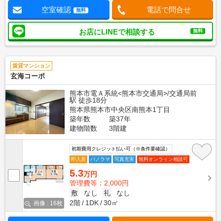
空室確認
電話で問合せ
無料
お店にLINEで相談する
無料
賃貸マンション
玄海コーポ
熊本市電Ａ系統<熊本市交通局>/交通局前
駅 徒歩18分
熊本県熊本市中央区南熊本1丁目
築年数
築37年
建物階数
3階建
初期費用クレジット払い可（※条件要確認）
即入居
パノラマ
写真充実
無料オンライン相談可
5.3
万円
管理費等：2,000円
敷
なし
礼
なし
2階
1DK
30㎡
画像 : 16枚