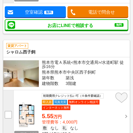
空室確認
電話で問合せ
無料
お店にLINEで相談する
無料
賃貸アパート
シャロム西子飼
熊本市電Ａ系統<熊本市交通局>/水道町駅 徒
歩16分
熊本県熊本市中央区西子飼町
築年数
築浅
建物階数
3階建
初期費用クレジット払い可（※条件要確認）
即入居
写真充実
無料オンライン相談可
インターネット無料
5.55
万円
管理費等：4,000円
敷
なし
礼
なし