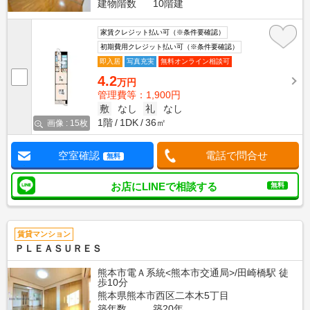
建物階数
10階建
家賃クレジット払い可（※条件要確認）
初期費用クレジット払い可（※条件要確認）
即入居
写真充実
無料オンライン相談可
4.2
万円
管理費等：1,900円
敷
なし
礼
なし
1階
1DK
36㎡
画像 : 15枚
空室確認
電話で問合せ
無料
お店にLINEで相談する
無料
賃貸マンション
ＰＬＥＡＳＵＲＥＳ
熊本市電Ａ系統<熊本市交通局>/田崎橋駅 徒
歩10分
熊本県熊本市西区二本木5丁目
築年数
築20年