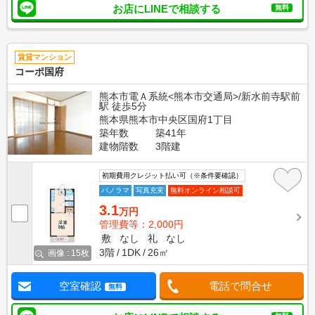
お店にLINEで相談する
無料
賃貸マンション
コーポ国府
熊本市電Ａ系統<熊本市交通局>/新水前寺駅前
駅 徒歩5分
熊本県熊本市中央区国府1丁目
築年数
築41年
建物階数
3階建
初期費用クレジット払い可（※条件要確認）
パノラマ
写真充実
無料オンライン相談可
3.1
万円
管理費等：2,000円
敷
なし
礼
なし
3階
1DK
26㎡
画像 : 15枚
空室確認
電話で問合せ
無料