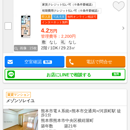
家賃クレジット払い可（※条件要確認）
初期費用クレジット払い可（※条件要確認）
即入居
写真充実
無料オンライン相談可
インターネット無料
4.2
万円
管理費等：2,200円
敷
なし
礼
なし
2階
1DK
29.23㎡
画像 : 15枚
空室確認
電話で問合せ
無料
お店にLINEで相談する
無料
賃貸マンション
メゾンソレイユ
熊本市電Ａ系統<熊本市交通局>/河原町駅 徒
歩1分
熊本県熊本市中央区横紺屋町
築年数
築21年