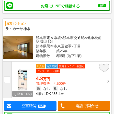
お店にLINEで相談する
無料
賃貸マンション
ラ・カーサ神水
熊本市電Ａ系統<熊本市交通局>/健軍校前
駅 徒歩1分
熊本県熊本市東区健軍2丁目
築年数
築25年
建物階数
8階建 (地下1階)
即入居
写真充実
無料オンライン相談可
インターネット無料
4.8
万円
管理費等：4,500円
敷
なし
礼
なし
4階
1DK
35.4㎡
画像 : 18枚
空室確認
電話で問合せ
無料