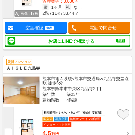
管理費等：3,000円
敷
1ヶ月
礼
なし
2階
1DK
33.44㎡
画像 : 13枚
空室確認
電話で問合せ
無料
お店にLINEで相談する
無料
賃貸マンション
ＡＩＧＬＥ九品寺
熊本市電Ａ系統<熊本市交通局>/九品寺交差点
駅 徒歩6分
熊本県熊本市中央区九品寺2丁目
築年数
築23年
建物階数
4階建
初期費用クレジット払い可（※条件要確認）
即入居
写真充実
無料オンライン相談可
インターネット無料
4.5
万円