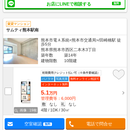
お店にLINEで相談する
無料
賃貸マンション
サムティ熊本駅南
熊本市電Ａ系統<熊本市交通局>/田崎橋駅 徒
歩5分
熊本県熊本市西区二本木3丁目
築年数
築14年
建物階数
10階建
初期費用クレジット払い可（※条件要確認）
パノラマ
写真充実
無料オンライン相談可
インターネット無料
5.1
万円
管理費等：6,000円
敷
なし
礼
なし
4階
1DK
30㎡
画像 : 19枚
空室確認
電話で問合せ
無料