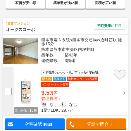
家賃が安い順
築年数が浅い順
面積が広い順
賃貸マンション
初期費用に注目
オークスコーポ
熊本市電Ａ系統<熊本市交通局>/通町筋駅 徒
歩15分
熊本県熊本市中央区内坪井町
築年数
築42年
建物階数
3階建
初期費用クレジット払い可（※条件要確認）
即入居
写真充実
無料オンライン相談可
インターネット無料
3.5
万円
管理費等：--
敷
なし
礼
なし
1階
1DK
29.7㎡
画像 : 15枚
空室確認
電話で問合せ
無料