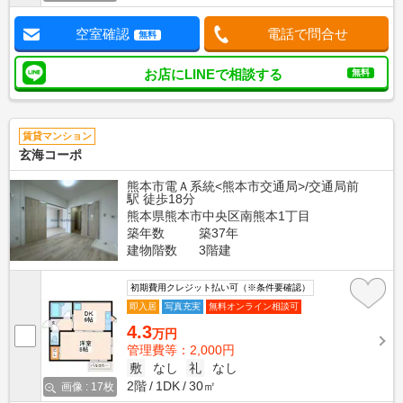
空室確認
電話で問合せ
無料
お店にLINEで相談する
無料
賃貸マンション
玄海コーポ
熊本市電Ａ系統<熊本市交通局>/交通局前
駅 徒歩18分
熊本県熊本市中央区南熊本1丁目
築年数
築37年
建物階数
3階建
初期費用クレジット払い可（※条件要確認）
即入居
写真充実
無料オンライン相談可
4.3
万円
管理費等：2,000円
敷
なし
礼
なし
2階
1DK
30㎡
画像 : 17枚