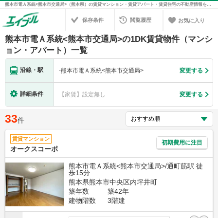
熊本市電Ａ系統<熊本市交通局>（熊本県）の賃貸マンション・賃貸アパート・賃貸住宅の不動産情報を検索！不動産賃貸の物件探しは、お部屋探しのエイブル
保存条件
閲覧履歴
お気に入り
熊本市電Ａ系統<熊本市交通局>の1DK賃貸物件（マンシ
ョン・アパート）一覧
沿線・駅
-
熊本市電Ａ系統<熊本市交通局>
変更する
詳細条件
【家賃】設定無し
変更する
33
件
賃貸マンション
初期費用に注目
オークスコーポ
熊本市電Ａ系統<熊本市交通局>/通町筋駅 徒
歩15分
熊本県熊本市中央区内坪井町
築年数
築42年
建物階数
3階建