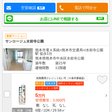
空室確認
電話で問合せ
無料
お店にLINEで相談する
無料
賃貸マンション
サンロージュ水前寺公園
熊本市電Ａ系統<熊本市交通局>/水前寺公園
駅 徒歩1分
熊本県熊本市中央区水前寺公園
築年数
築21年
建物階数
11階建
初期費用クレジット払い可（※条件要確認）
即入居
写真充実
無料オンライン相談可
インターネット無料
5
万円
管理費等：3,000円
敷
なし
礼
なし
6階
1DK
29.58㎡
画像 : 15枚