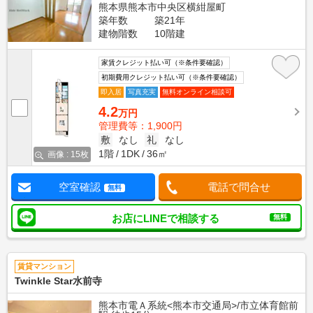
熊本県熊本市中央区横紺屋町
築年数
築21年
建物階数
10階建
家賃クレジット払い可（※条件要確認）
初期費用クレジット払い可（※条件要確認）
即入居
写真充実
無料オンライン相談可
4.2
万円
管理費等：1,900円
敷
なし
礼
なし
1階
1DK
36㎡
画像 : 15枚
空室確認
電話で問合せ
無料
お店にLINEで相談する
無料
賃貸マンション
Twinkle Star水前寺
熊本市電Ａ系統<熊本市交通局>/市立体育館前