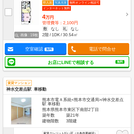
即入居
写真充実
無料オンライン相談可
インターネット無料
4
万円
管理費等：2,100円
敷
なし
礼
なし
2階
1DK
30.54㎡
画像 : 19枚
空室確認
電話で問合せ
無料
お店にLINEで相談する
無料
賃貸マンション
神水交差点駅 車移動
熊本市電Ａ系統<熊本市交通局>/神水交差点
駅 車移動
熊本県熊本市東区下南部2丁目
築年数
築21年
建物階数
3階建
家賃クレジット払い可（※条件要確認）