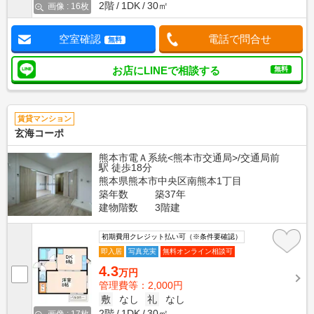
2階
1DK
30㎡
画像 : 16枚
空室確認
電話で問合せ
無料
お店にLINEで相談する
無料
賃貸マンション
玄海コーポ
熊本市電Ａ系統<熊本市交通局>/交通局前
駅 徒歩18分
熊本県熊本市中央区南熊本1丁目
築年数
築37年
建物階数
3階建
初期費用クレジット払い可（※条件要確認）
即入居
写真充実
無料オンライン相談可
4.3
万円
管理費等：2,000円
敷
なし
礼
なし
2階
1DK
30㎡