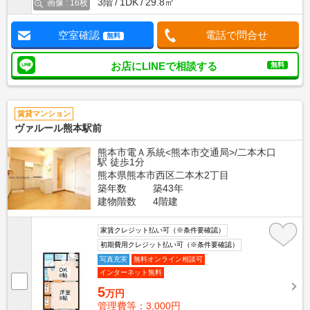
3階
1DK
29.8㎡
画像 : 16枚
空室確認
電話で問合せ
無料
お店にLINEで相談する
無料
賃貸マンション
ヴァルール熊本駅前
熊本市電Ａ系統<熊本市交通局>/二本木口
駅 徒歩1分
熊本県熊本市西区二本木2丁目
築年数
築43年
建物階数
4階建
家賃クレジット払い可（※条件要確認）
初期費用クレジット払い可（※条件要確認）
写真充実
無料オンライン相談可
インターネット無料
5
万円
管理費等：3,000円