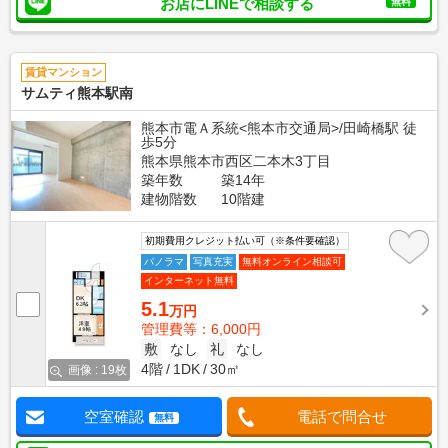
お店にLINEで相談する
無料
賃貸マンション
サムティ熊本駅南
熊本市電Ａ系統<熊本市交通局>/田崎橋駅 徒
歩5分
熊本県熊本市西区二本木3丁目
築年数
築14年
建物階数
10階建
初期費用クレジット払い可（※条件要確認）
パノラマ
写真充実
無料オンライン相談可
インターネット無料
5.1
万円
管理費等：6,000円
敷
なし
礼
なし
4階
1DK
30㎡
画像 : 19枚
空室確認
電話で問合せ
無料