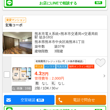
お店にLINEで相談する
無料
賃貸マンション
玄海コーポ
熊本市電Ａ系統<熊本市交通局>/交通局前
駅 徒歩18分
熊本県熊本市中央区南熊本1丁目
築年数
築37年
建物階数
3階建
初期費用クレジット払い可（※条件要確認）
即入居
パノラマ
写真充実
無料オンライン相談可
4.3
万円
管理費等：2,000円
敷
なし
礼
なし
2階
1DK
30㎡
画像 : 16枚
空室確認
電話で問合せ
無料