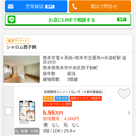
空室確認
電話で問合せ
無料
お店にLINEで相談する
無料
賃貸アパート
シャロム西子飼
熊本市電Ａ系統<熊本市交通局>/水道町駅 徒
歩16分
熊本県熊本市中央区西子飼町
築年数
築浅
建物階数
3階建
初期費用クレジット払い可（※条件要確認）
即入居
写真充実
無料オンライン相談可
インターネット無料
5.55
万円
管理費等：4,000円
敷
なし
礼
なし
3階
1DK
29.8㎡
画像 : 16枚