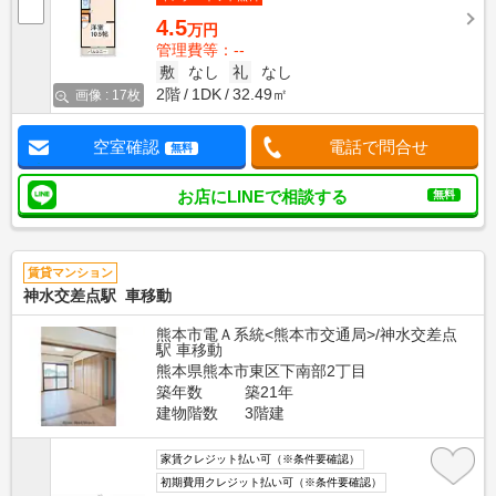
4.5
万円
管理費等：--
敷
なし
礼
なし
2階
1DK
32.49㎡
画像 : 17枚
空室確認
電話で問合せ
無料
お店にLINEで相談する
無料
賃貸マンション
神水交差点駅 車移動
熊本市電Ａ系統<熊本市交通局>/神水交差点
駅 車移動
熊本県熊本市東区下南部2丁目
築年数
築21年
建物階数
3階建
家賃クレジット払い可（※条件要確認）
初期費用クレジット払い可（※条件要確認）