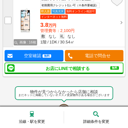
初期費用クレジット払い可（※条件要確認）
即入居
写真充実
無料オンライン相談可
インターネット無料
3.8
万円
管理費等：2,100円
敷
なし
礼
なし
1階
1DK
30.54㎡
画像 : 16枚
空室確認
電話で問合せ
無料
お店にLINEで相談する
無料
物件が見つからなかったら店舗に相談
まだネットに掲載していないオススメ賃貸物件がある場合がございます
沿線・駅を変更
詳細条件を変更
エイブル店舗でお部屋探しの相談をする