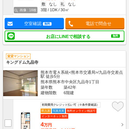
敷
なし
礼
なし
3階
1DK
30㎡
画像 : 18枚
空室確認
電話で問合せ
無料
お店にLINEで相談する
無料
賃貸マンション
キングドム九品寺
熊本市電Ａ系統<熊本市交通局>/九品寺交差点
駅 徒歩5分
熊本県熊本市中央区九品寺1丁目
築年数
築42年
建物階数
6階建
初期費用クレジット払い可（※条件要確認）
即入居
写真充実
無料オンライン相談可
インターネット無料
4
万円