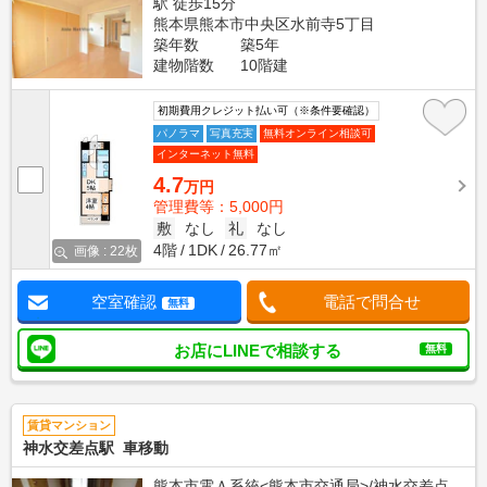
駅 徒歩15分
熊本県熊本市中央区水前寺5丁目
築年数
築5年
建物階数
10階建
初期費用クレジット払い可（※条件要確認）
パノラマ
写真充実
無料オンライン相談可
インターネット無料
4.7
万円
管理費等：5,000円
敷
なし
礼
なし
4階
1DK
26.77㎡
画像 : 22枚
空室確認
電話で問合せ
無料
お店にLINEで相談する
無料
賃貸マンション
神水交差点駅 車移動
熊本市電Ａ系統<熊本市交通局>/神水交差点