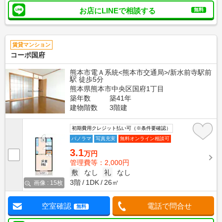
お店にLINEで相談する
無料
賃貸マンション
コーポ国府
熊本市電Ａ系統<熊本市交通局>/新水前寺駅前
駅 徒歩5分
熊本県熊本市中央区国府1丁目
築年数
築41年
建物階数
3階建
初期費用クレジット払い可（※条件要確認）
パノラマ
写真充実
無料オンライン相談可
3.1
万円
管理費等：2,000円
敷
なし
礼
なし
3階
1DK
26㎡
画像 : 15枚
空室確認
電話で問合せ
無料