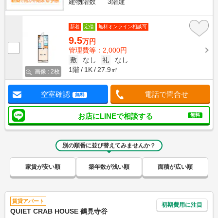
建物階数
3階建
新着
定借
無料オンライン相談可
9.5
万円
管理費等：2,000円
敷
なし
礼
なし
1階
1K
27.9㎡
画像 : 2枚
空室確認
電話で問合せ
無料
お店にLINEで相談する
無料
別の順番に並び替えてみませんか？
家賃が安い順
築年数が浅い順
面積が広い順
賃貸アパート
初期費用に注目
QUIET CRAB HOUSE 鶴見寺谷