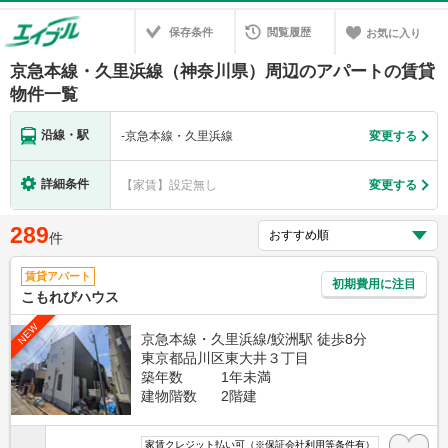
保存条件
閲覧履歴
お気に入り
京急本線・久里浜線（神奈川県）周辺のアパートの賃貸
物件一覧
沿線・駅
-
京急本線・久里浜線
変更する
詳細条件
【家賃】設定無し
変更する
289
件
賃貸アパート
初期費用に注目
こもれびハウス
NEW
京急本線・久里浜線/鮫洲駅 徒歩8分
東京都品川区東大井３丁目
築年数
1年未満
建物階数
2階建
家賃クレジット払い可（※保証会社利用等条件有）