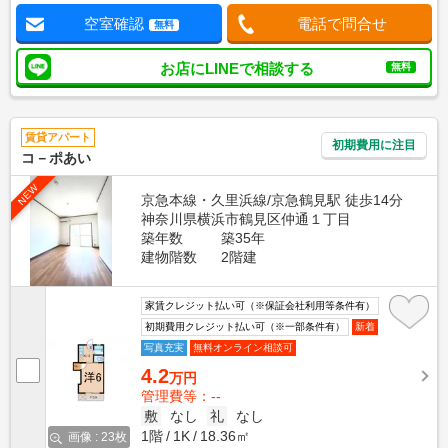
空室確認
電話で問合せ
無料
お店にLINEで相談する
無料
賃貸アパート
初期費用に注目
コ－ポあい
NEW
京急本線・久里浜線/京急鶴見駅 徒歩14分
神奈川県横浜市鶴見区仲通１丁目
築年数
築35年
建物階数
2階建
家賃クレジット払い可（※保証会社利用等条件有）
初期費用クレジット払い可（※一部条件有）
新着
写真充実
無料オンライン相談可
4.2
万円
管理費等：--
敷
なし
礼
なし
1階
1K
18.36㎡
画像 : 23枚