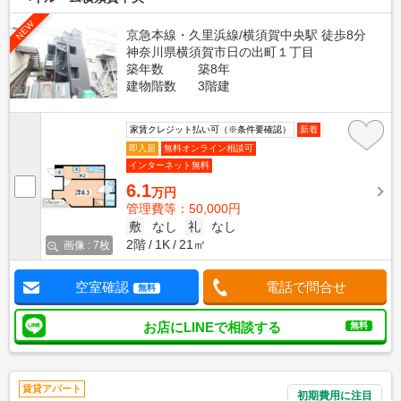
NEW
京急本線・久里浜線/横須賀中央駅 徒歩8分
神奈川県横須賀市日の出町１丁目
築年数
築8年
建物階数
3階建
家賃クレジット払い可（※条件要確認）
新着
即入居
無料オンライン相談可
インターネット無料
6.1
万円
管理費等：50,000円
敷
なし
礼
なし
2階
1K
21㎡
画像 : 7枚
空室確認
電話で問合せ
無料
お店にLINEで相談する
無料
賃貸アパート
初期費用に注目