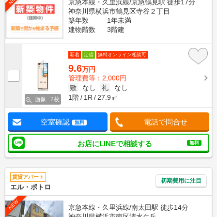
京急本線・久里浜線/京急鶴見駅 徒歩17分
神奈川県横浜市鶴見区寺谷２丁目
築年数
1年未満
建物階数
3階建
新着
定借
無料オンライン相談可
9.6
万円
管理費等：2,000円
敷
なし
礼
なし
1階
1R
27.9㎡
画像 : 2枚
空室確認
電話で問合せ
無料
お店にLINEで相談する
無料
賃貸アパート
初期費用に注目
エル・ポトロ
NEW
京急本線・久里浜線/南太田駅 徒歩14分
神奈川県横浜市南区清水ケ丘