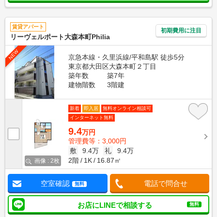
賃貸アパート
初期費用に注目
リーヴェルポート大森本町Philia
NEW
京急本線・久里浜線/平和島駅 徒歩5分
東京都大田区大森本町２丁目
築年数
築7年
建物階数
3階建
新着
即入居
無料オンライン相談可
インターネット無料
9.4
万円
管理費等：3,000円
敷
9.4万
礼
9.4万
2階
1K
16.87㎡
画像 : 2枚
空室確認
電話で問合せ
無料
お店にLINEで相談する
無料