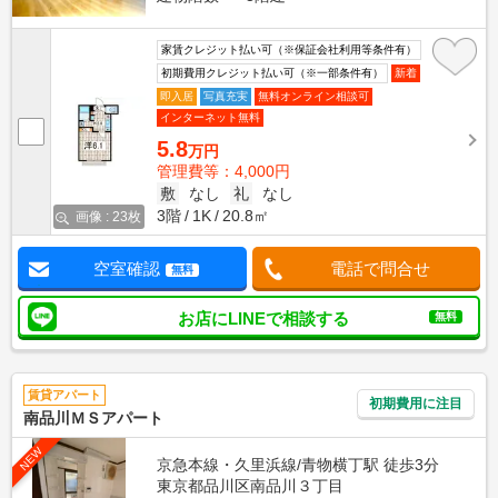
家賃クレジット払い可（※保証会社利用等条件有）
初期費用クレジット払い可（※一部条件有）
新着
即入居
写真充実
無料オンライン相談可
インターネット無料
5.8
万円
管理費等：4,000円
敷
なし
礼
なし
3階
1K
20.8㎡
画像 : 23枚
空室確認
電話で問合せ
無料
お店にLINEで相談する
無料
賃貸アパート
初期費用に注目
南品川ＭＳアパート
NEW
京急本線・久里浜線/青物横丁駅 徒歩3分
東京都品川区南品川３丁目