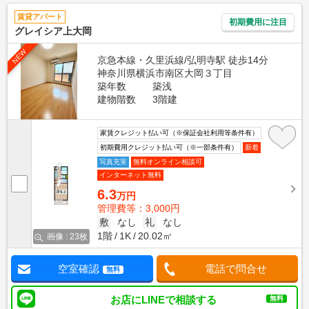
賃貸アパート
初期費用に注目
グレイシア上大岡
NEW
京急本線・久里浜線/弘明寺駅 徒歩14分
神奈川県横浜市南区大岡３丁目
築年数
築浅
建物階数
3階建
家賃クレジット払い可（※保証会社利用等条件有）
初期費用クレジット払い可（※一部条件有）
新着
写真充実
無料オンライン相談可
インターネット無料
6.3
万円
管理費等：3,000円
敷
なし
礼
なし
1階
1K
20.02㎡
画像 : 23枚
空室確認
電話で問合せ
無料
お店にLINEで相談する
無料