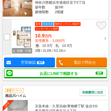
神奈川県横浜市港南区笹下5丁目
築年数
築3年
建物階数
2階建
新着
写真充実
無料オンライン相談可
インターネット無料
10.9
万円
管理費等：3,000円
敷
10.9万
礼
10.9万
2階
2LDK
52.26㎡
画像 : 22枚
空室確認
電話で問合せ
無料
お店にLINEで相談する
無料
賃貸アパート
初期費用に注目
南品川ハイム
NEW
京急本線・久里浜線/青物横丁駅 徒歩3分
東京都品川区南品川３丁目