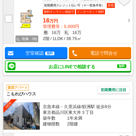
初期費用クレジット払い可（※一部条件有）
新着
無料オンライン相談可
インターネット無料
16
万円
管理費等：5,000円
敷
16万
礼
16万
2階
1LDK
38.75㎡
画像 : 3枚
空室確認
電話で問合せ
無料
お店にLINEで相談する
無料
賃貸アパート
初期費用に注目
こもれびハウス
NEW
京急本線・久里浜線/鮫洲駅 徒歩8分
東京都品川区東大井３丁目
築年数
1年未満
建物階数
2階建