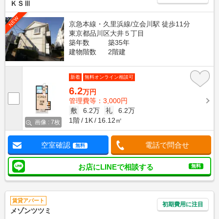
ＫＳⅢ
NEW
京急本線・久里浜線/立会川駅 徒歩11分
東京都品川区大井５丁目
築年数
築35年
建物階数
2階建
新着
無料オンライン相談可
6.2
万円
管理費等：3,000円
敷
6.2万
礼
6.2万
1階
1K
16.12㎡
画像 : 7枚
空室確認
電話で問合せ
無料
お店にLINEで相談する
無料
賃貸アパート
初期費用に注目
メゾンツツミ