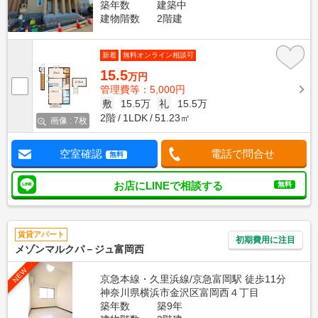
築年数
建築中
建物階数
2階建
新着
無料オンライン相談可
15.5
万円
管理費等：5,000円
敷
15.5万
礼
15.5万
2階
1LDK
51.23㎡
画像 : 7枚
空室確認
電話で問合せ
無料
お店にLINEで相談する
無料
賃貸アパート
初期費用に注目
メゾンマルクパ－ジュ富岡西
NEW
京急本線・久里浜線/京急富岡駅 徒歩11分
神奈川県横浜市金沢区富岡西４丁目
築年数
築9年