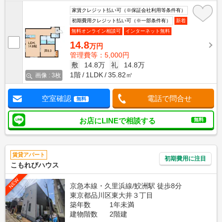
家賃クレジット払い可（※保証会社利用等条件有）
初期費用クレジット払い可（※一部条件有）
新着
無料オンライン相談可
インターネット無料
14.8
万円
管理費等：5,000円
敷
14.8万
礼
14.8万
1階
1LDK
35.82㎡
画像 : 3枚
空室確認
電話で問合せ
無料
お店にLINEで相談する
無料
賃貸アパート
初期費用に注目
こもれびハウス
NEW
京急本線・久里浜線/鮫洲駅 徒歩8分
東京都品川区東大井３丁目
築年数
1年未満
建物階数
2階建