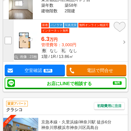
築年数
築58年
建物階数
2階建
新着
パノラマ
写真充実
無料オンライン相談可
インターネット無料
6.3
万円
管理費等：3,000円
敷
なし
礼
なし
1階
1R
13.86㎡
画像 : 23枚
空室確認
電話で問合せ
無料
お店にLINEで相談する
無料
賃貸アパート
初期費用に注目
クラシコ
NEW
京急本線・久里浜線/神奈川駅 徒歩6分
神奈川県横浜市神奈川区高島台