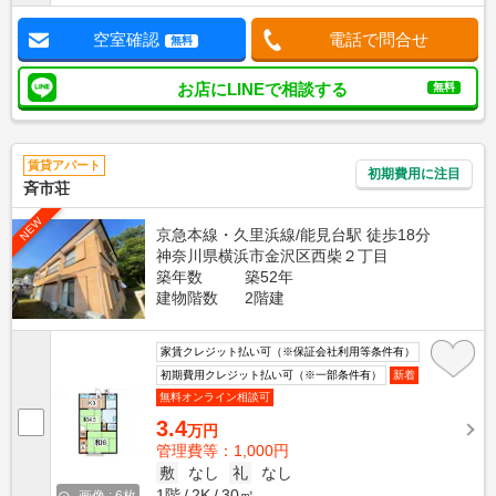
空室確認
電話で問合せ
無料
お店にLINEで相談する
無料
賃貸アパート
初期費用に注目
斉市荘
NEW
京急本線・久里浜線/能見台駅 徒歩18分
神奈川県横浜市金沢区西柴２丁目
築年数
築52年
建物階数
2階建
家賃クレジット払い可（※保証会社利用等条件有）
初期費用クレジット払い可（※一部条件有）
新着
無料オンライン相談可
3.4
万円
管理費等：1,000円
敷
なし
礼
なし
1階
2K
30㎡