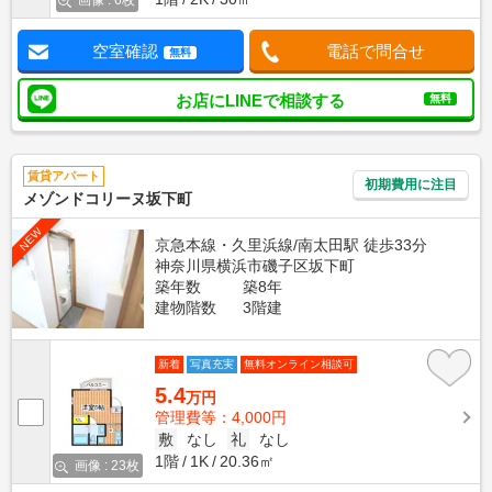
画像 : 6枚
空室確認
電話で問合せ
無料
お店にLINEで相談する
無料
賃貸アパート
初期費用に注目
メゾンドコリーヌ坂下町
NEW
京急本線・久里浜線/南太田駅 徒歩33分
神奈川県横浜市磯子区坂下町
築年数
築8年
建物階数
3階建
新着
写真充実
無料オンライン相談可
5.4
万円
管理費等：4,000円
敷
なし
礼
なし
1階
1K
20.36㎡
画像 : 23枚