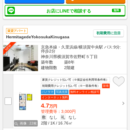
お店にLINEで相談する
無料
賃貸アパート
初期費用に注目
HermitagedeYokosukaKinugasa
NEW
京急本線・久里浜線/横須賀中央駅 バス:9分:
停歩2分
神奈川県横須賀市佐野町５丁目
築年数
築8年
建物階数
2階建
家賃クレジット払い可（※保証会社利用等条件有）
初期費用クレジット払い可（※一部条件有）
新着
パノラマ
写真充実
無料オンライン相談可
インターネット無料
4.7
万円
管理費等：3,000円
敷
なし
礼
なし
2階
1K
16.76㎡
画像 : 22枚