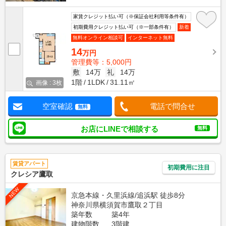
家賃クレジット払い可（※保証会社利用等条件有）
初期費用クレジット払い可（※一部条件有）
新着
無料オンライン相談可
インターネット無料
14
万円
管理費等：5,000円
敷
14万
礼
14万
1階
1LDK
31.11㎡
画像 : 3枚
空室確認
電話で問合せ
無料
お店にLINEで相談する
無料
賃貸アパート
初期費用に注目
クレシア鷹取
NEW
京急本線・久里浜線/追浜駅 徒歩8分
神奈川県横須賀市鷹取２丁目
築年数
築4年
建物階数
3階建