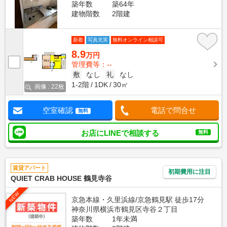
築年数
築64年
建物階数
2階建
新着
写真充実
無料オンライン相談可
8.9
万円
管理費等：--
敷
なし
礼
なし
1-2階
1DK
30㎡
画像 : 22枚
空室確認
電話で問合せ
無料
お店にLINEで相談する
無料
賃貸アパート
初期費用に注目
QUIET CRAB HOUSE 鶴見寺谷
NEW
京急本線・久里浜線/京急鶴見駅 徒歩17分
神奈川県横浜市鶴見区寺谷２丁目
築年数
1年未満