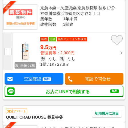
NEW
京急本線・久里浜線/京急鶴見駅 徒歩17分
神奈川県横浜市鶴見区寺谷２丁目
築年数
1年未満
建物階数
3階建
新着
定借
無料オンライン相談可
9.5
万円
管理費等：2,000円
敷
なし
礼
なし
1階
1K
27.9㎡
画像 : 2枚
空室確認
電話で問合せ
無料
お店にLINEで相談する
無料
賃貸アパート
初期費用に注目
QUIET CRAB HOUSE 鶴見寺谷
NEW