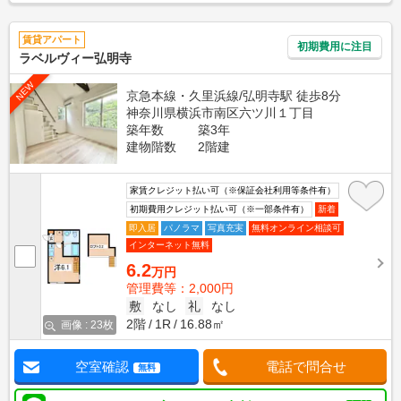
賃貸アパート
初期費用に注目
ラベルヴィー弘明寺
NEW
京急本線・久里浜線/弘明寺駅 徒歩8分
神奈川県横浜市南区六ツ川１丁目
築年数
築3年
建物階数
2階建
家賃クレジット払い可（※保証会社利用等条件有）
初期費用クレジット払い可（※一部条件有）
新着
即入居
パノラマ
写真充実
無料オンライン相談可
インターネット無料
6.2
万円
管理費等：2,000円
敷
なし
礼
なし
2階
1R
16.88㎡
画像 : 23枚
空室確認
電話で問合せ
無料