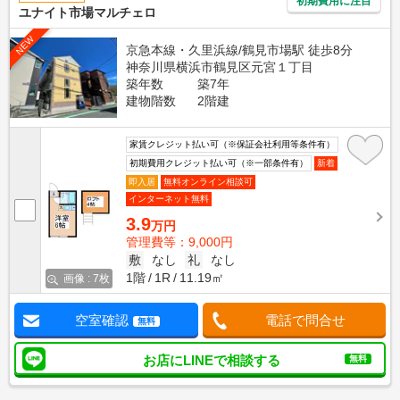
初期費用に注目
ユナイト市場マルチェロ
NEW
京急本線・久里浜線/鶴見市場駅 徒歩8分
神奈川県横浜市鶴見区元宮１丁目
築年数
築7年
建物階数
2階建
家賃クレジット払い可（※保証会社利用等条件有）
初期費用クレジット払い可（※一部条件有）
新着
即入居
無料オンライン相談可
インターネット無料
3.9
万円
管理費等：9,000円
敷
なし
礼
なし
1階
1R
11.19㎡
画像 : 7枚
空室確認
電話で問合せ
無料
お店にLINEで相談する
無料