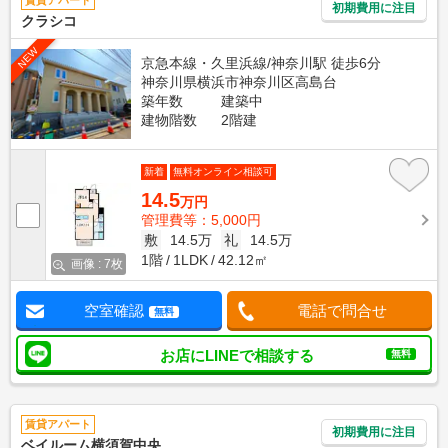
賃貸アパート
初期費用に注目
クラシコ
NEW
京急本線・久里浜線/神奈川駅 徒歩6分
神奈川県横浜市神奈川区高島台
築年数
建築中
建物階数
2階建
新着
無料オンライン相談可
14.5
万円
管理費等：5,000円
敷
14.5万
礼
14.5万
1階
1LDK
42.12㎡
画像 : 7枚
空室確認
電話で問合せ
無料
お店にLINEで相談する
無料
賃貸アパート
初期費用に注目
ベイルーム横須賀中央