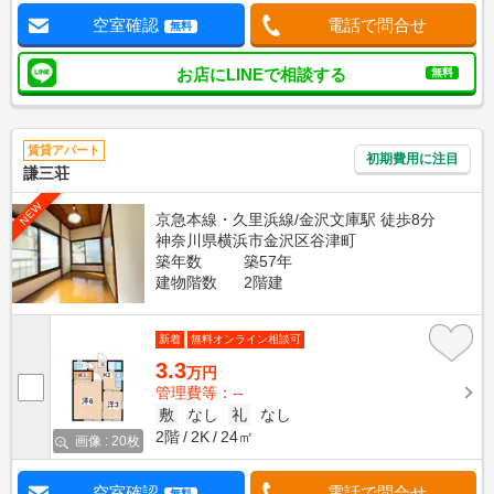
空室確認
電話で問合せ
無料
お店にLINEで相談する
無料
賃貸アパート
初期費用に注目
謙三荘
NEW
京急本線・久里浜線/金沢文庫駅 徒歩8分
神奈川県横浜市金沢区谷津町
築年数
築57年
建物階数
2階建
新着
無料オンライン相談可
3.3
万円
管理費等：--
敷
なし
礼
なし
2階
2K
24㎡
画像 : 20枚
空室確認
電話で問合せ
無料