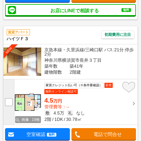
お店にLINEで相談する
無料
賃貸アパート
初期費用に注目
ハイツＦ３
NEW
京急本線・久里浜線/三崎口駅 バス:21分:停歩
2分
神奈川県横須賀市長井３丁目
築年数
築41年
建物階数
2階建
家賃クレジット払い可（※条件要確認）
新着
無料オンライン相談可
4.5
万円
管理費等：--
敷
4.5万
礼
なし
2階
1DK
30.78㎡
画像 : 19枚
空室確認
電話で問合せ
無料