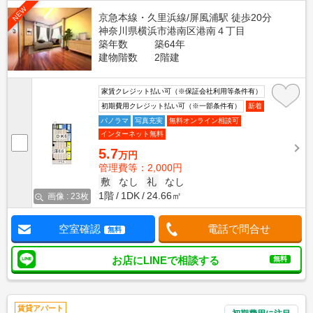
NEW
京急本線・久里浜線/屏風浦駅 徒歩20分
神奈川県横浜市港南区港南４丁目
築年数
築64年
建物階数
2階建
家賃クレジット払い可（※保証会社利用等条件有）
初期費用クレジット払い可（※一部条件有）
新着
パノラマ
写真充実
無料オンライン相談可
インターネット無料
5.7
万円
管理費等：2,000円
敷
なし
礼
なし
1階
1DK
24.66㎡
画像 : 23枚
空室確認
電話で問合せ
無料
お店にLINEで相談する
無料
賃貸アパート