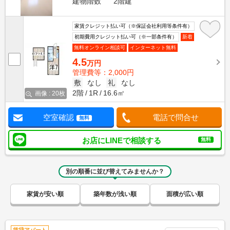
建物階数
2階建
家賃クレジット払い可（※保証会社利用等条件有）
初期費用クレジット払い可（※一部条件有）
新着
無料オンライン相談可
インターネット無料
4.5
万円
管理費等：2,000円
敷
なし
礼
なし
2階
1R
16.6㎡
画像 : 20枚
空室確認
電話で問合せ
無料
お店にLINEで相談する
無料
別の順番に並び替えてみませんか？
家賃が安い順
築年数が浅い順
面積が広い順