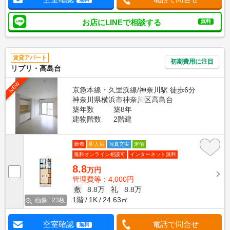
お店にLINEで相談する
無料
賃貸アパート
初期費用に注目
リブリ・高島台
NEW
京急本線・久里浜線/神奈川駅 徒歩6分
神奈川県横浜市神奈川区高島台
築年数
築8年
建物階数
2階建
新着
即入居
写真充実
定借
無料オンライン相談可
インターネット無料
8.8
万円
管理費等：4,000円
敷
8.8万
礼
8.8万
1階
1K
24.63㎡
画像 : 23枚
空室確認
電話で問合せ
無料