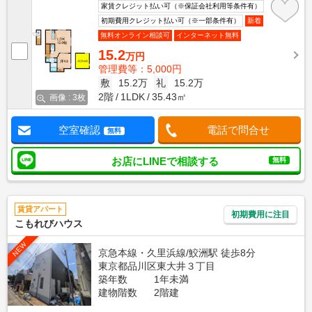
家賃クレジット払い可（※保証会社利用等条件有）
初期費用クレジット払い可（※一部条件有）
新着
無料オンライン相談可
インターネット無料
15.2
万円
管理費等：5,000円
敷
15.2万
礼
15.2万
2階
1LDK
35.43㎡
画像 : 3枚
空室確認
電話で問合せ
無料
お店にLINEで相談する
無料
賃貸アパート
初期費用に注目
こもれびハウス
NEW
京急本線・久里浜線/鮫洲駅 徒歩8分
東京都品川区東大井３丁目
築年数
1年未満
建物階数
2階建