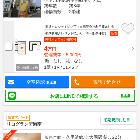
築年数
築8年
建物階数
2階建
家賃クレジット払い可（※保証会社利用等条件有）
初期費用クレジット払い可（※一部条件有）
新着
無料オンライン相談可
4
万円
管理費等：5,000円
敷
なし
礼
なし
1階
1R
11.45㎡
画像 : 7枚
空室確認
電話で問合せ
無料
お店にLINEで相談する
無料
賃貸アパート
初期費用に注目
リコグランデ港南
NEW
京急本線・久里浜線/上大岡駅 徒歩22分