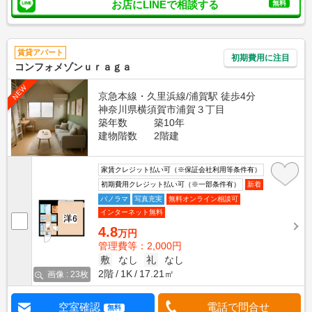
お店にLINEで相談する
無料
賃貸アパート
初期費用に注目
コンフォメゾンｕｒａｇａ
NEW
京急本線・久里浜線/浦賀駅 徒歩4分
神奈川県横須賀市浦賀３丁目
築年数
築10年
建物階数
2階建
家賃クレジット払い可（※保証会社利用等条件有）
初期費用クレジット払い可（※一部条件有）
新着
パノラマ
写真充実
無料オンライン相談可
インターネット無料
4.8
万円
管理費等：2,000円
敷
なし
礼
なし
2階
1K
17.21㎡
画像 : 23枚
空室確認
電話で問合せ
無料