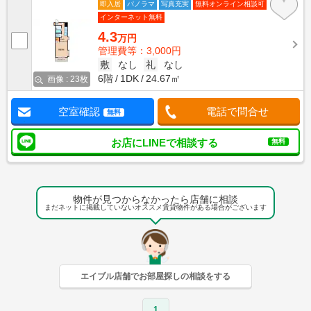
即入居
パノラマ
写真充実
無料オンライン相談可
インターネット無料
4.3
万円
管理費等：3,000円
敷
なし
礼
なし
6階
1DK
24.67㎡
画像 : 23枚
空室確認
電話で問合せ
無料
お店にLINEで相談する
無料
物件が見つからなかったら店舗に相談
まだネットに掲載していないオススメ賃貸物件がある場合がございます
エイブル店舗でお部屋探しの相談をする
1