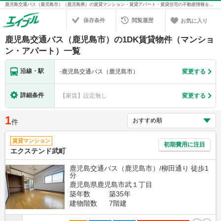
鹿児島交通バス（鹿児島市）（鹿児島県）の賃貸マンション・賃貸アパート・賃貸住宅の不動産情報を検索！不動産賃貸の物件探しは、お部屋探しのエイブル
保存条件
閲覧履歴
お気に入り
鹿児島交通バス（鹿児島市）の1DK賃貸物件（マンショ
ン・アパート）一覧
沿線・駅
-
鹿児島交通バス（鹿児島市）
変更する
詳細条件
【家賃】設定無し
変更する
1
件
賃貸マンション
初期費用に注目
エクステンド武町
鹿児島交通バス（鹿児島市）/柳田通り 徒歩1
分
鹿児島県鹿児島市武１丁目
築年数
築35年
建物階数
7階建