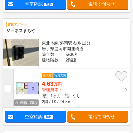
空室確認
電話で問合せ
無料
賃貸アパート
ジュネスまちや
東北本線/盛岡駅 徒歩12分
岩手県盛岡市開運橋通
築年数
築36年
建物階数
2階建
即入居
写真充実
4.63
万円
管理費等：--
敷
1ヶ月
礼
なし
2階
1K
24.5㎡
画像 : 28枚
空室確認
電話で問合せ
無料