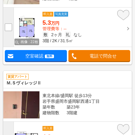
即入居
写真充実
5.3
万円
管理費等：--
敷
2ヶ月
礼
なし
3階
2K
31.5㎡
画像 : 22枚
空室確認
電話で問合せ
無料
賃貸アパート
Ｍ.ＳヴィレッジⅡ
東北本線/盛岡駅 徒歩13分
岩手県盛岡市盛岡駅西通1丁目
築年数
築23年
建物階数
3階建
即入居