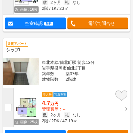
敷
2ヶ月
礼
なし
2階
1K
23㎡
画像 : 16枚
空室確認
電話で問合せ
無料
賃貸アパート
シップI
東北本線/仙北町駅 徒歩12分
岩手県盛岡市仙北2丁目
築年数
築37年
建物階数
2階建
即入居
写真充実
4.7
万円
管理費等：--
敷
2ヶ月
礼
なし
2階
2DK
47.19㎡
画像 : 25枚