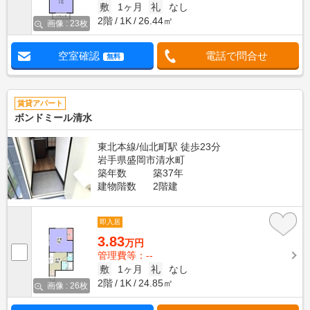
敷
1ヶ月
礼
なし
2階
1K
26.44㎡
画像 : 23枚
空室確認
電話で問合せ
無料
賃貸アパート
ボンドミール清水
東北本線/仙北町駅 徒歩23分
岩手県盛岡市清水町
築年数
築37年
建物階数
2階建
即入居
3.83
万円
管理費等：--
敷
1ヶ月
礼
なし
2階
1K
24.85㎡
画像 : 26枚