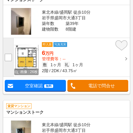
東北本線/盛岡駅 徒歩10分
岩手県盛岡市大通3丁目
築年数
築39年
建物階数
8階建
即入居
写真充実
6
万円
管理費等：--
敷
1ヶ月
礼
1ヶ月
2階
2DK
43.75㎡
画像 : 26枚
空室確認
電話で問合せ
無料
賃貸マンション
マンションストーク
東北本線/盛岡駅 徒歩10分
岩手県盛岡市大通3丁目