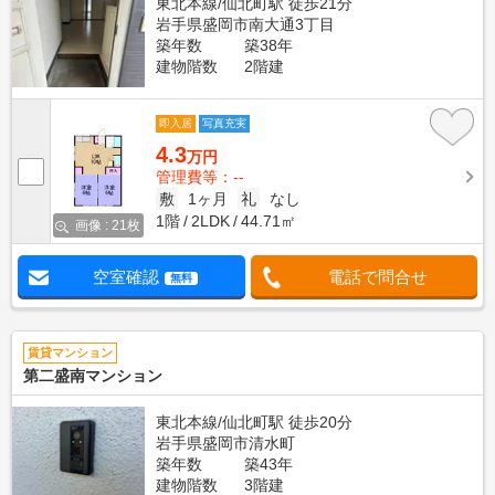
東北本線/仙北町駅 徒歩21分
岩手県盛岡市南大通3丁目
築年数
築38年
建物階数
2階建
即入居
写真充実
4.3
万円
管理費等：--
敷
1ヶ月
礼
なし
1階
2LDK
44.71㎡
画像 : 21枚
空室確認
電話で問合せ
無料
賃貸マンション
第二盛南マンション
東北本線/仙北町駅 徒歩20分
岩手県盛岡市清水町
築年数
築43年
建物階数
3階建