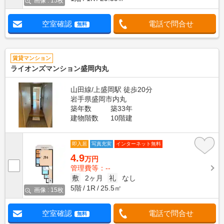
画像 : 15枚
空室確認
電話で問合せ
無料
賃貸マンション
ライオンズマンション盛岡内丸
山田線/上盛岡駅 徒歩20分
岩手県盛岡市内丸
築年数
築33年
建物階数
10階建
即入居
写真充実
インターネット無料
4.9
万円
管理費等：--
敷
2ヶ月
礼
なし
5階
1R
25.5㎡
画像 : 15枚
空室確認
電話で問合せ
無料