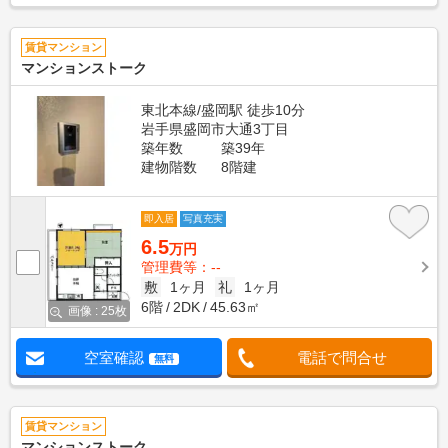
賃貸マンション
マンションストーク
東北本線/盛岡駅 徒歩10分
岩手県盛岡市大通3丁目
築年数
築39年
建物階数
8階建
即入居
写真充実
6.5
万円
管理費等：--
敷
1ヶ月
礼
1ヶ月
6階
2DK
45.63㎡
画像 : 25枚
空室確認
電話で問合せ
無料
賃貸マンション
マンションストーク