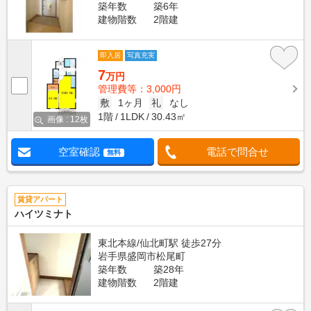
築年数
築6年
建物階数
2階建
即入居
写真充実
7
万円
管理費等：3,000円
敷
1ヶ月
礼
なし
1階
1LDK
30.43㎡
画像 : 12枚
空室確認
電話で問合せ
無料
賃貸アパート
ハイツミナト
東北本線/仙北町駅 徒歩27分
岩手県盛岡市松尾町
築年数
築28年
建物階数
2階建