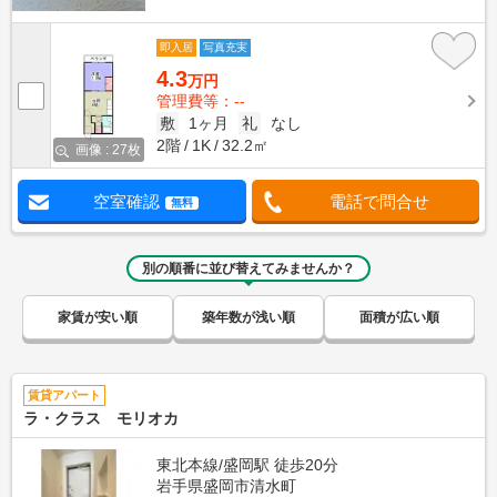
即入居
写真充実
4.3
万円
管理費等：--
敷
1ヶ月
礼
なし
2階
1K
32.2㎡
画像 : 27枚
空室確認
電話で問合せ
無料
別の順番に並び替えてみませんか？
家賃が安い順
築年数が浅い順
面積が広い順
賃貸アパート
ラ・クラス モリオカ
東北本線/盛岡駅 徒歩20分
岩手県盛岡市清水町