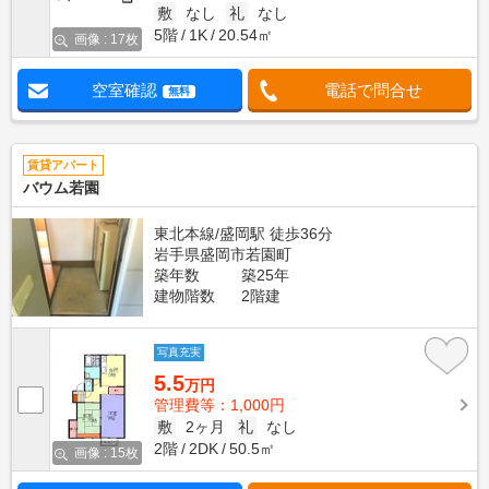
敷
なし
礼
なし
5階
1K
20.54㎡
画像 : 17枚
空室確認
電話で問合せ
無料
賃貸アパート
バウム若園
東北本線/盛岡駅 徒歩36分
岩手県盛岡市若園町
築年数
築25年
建物階数
2階建
写真充実
5.5
万円
管理費等：1,000円
敷
2ヶ月
礼
なし
2階
2DK
50.5㎡
画像 : 15枚