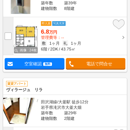
築年数
築39年
建物階数
8階建
即入居
写真充実
6.8
万円
管理費等：--
敷
1ヶ月
礼
1ヶ月
6階
2DK
43.75㎡
画像 : 24枚
空室確認
電話で問合せ
無料
賃貸アパート
ヴィラージュ リラ
田沢湖線/大釜駅 徒歩12分
岩手県滝沢市大釜大畑
築年数
築29年
建物階数
2階建