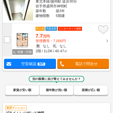
東北本線/盛岡駅 徒歩30分
岩手県盛岡市神明町
築年数
築3年
建物階数
5階建
即入居
写真充実
インターネット無料
7.7
万円
管理費等：7,000円
敷
なし
礼
なし
2階
1LDK
40.47㎡
画像 : 32枚
空室確認
電話で問合せ
無料
別の順番に並び替えてみませんか？
家賃が安い順
築年数が浅い順
面積が広い順
賃貸マンション