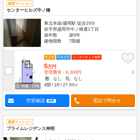
賃貸マンション
センターヒルズ中ノ橋
東北本線/盛岡駅 徒歩29分
岩手県盛岡市中ノ橋通1丁目
築年数
築9年
建物階数
7階建
即入居
写真充実
インターネット無料
5
万円
管理費等：6,300円
敷
なし
礼
なし
4階
1R
27.93㎡
画像 : 16枚
空室確認
電話で問合せ
無料
賃貸マンション
プライムレジデンス神明