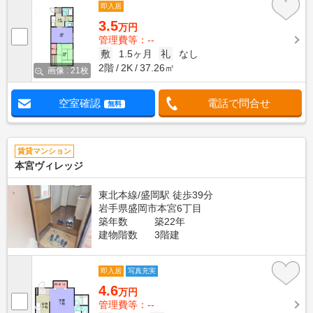
即入居
3.5
万円
管理費等：--
敷
1.5ヶ月
礼
なし
2階
2K
37.26㎡
画像 : 21枚
空室確認
電話で問合せ
無料
賃貸マンション
本宮ヴィレッジ
東北本線/盛岡駅 徒歩39分
岩手県盛岡市本宮6丁目
築年数
築22年
建物階数
3階建
即入居
写真充実
4.6
万円
管理費等：--