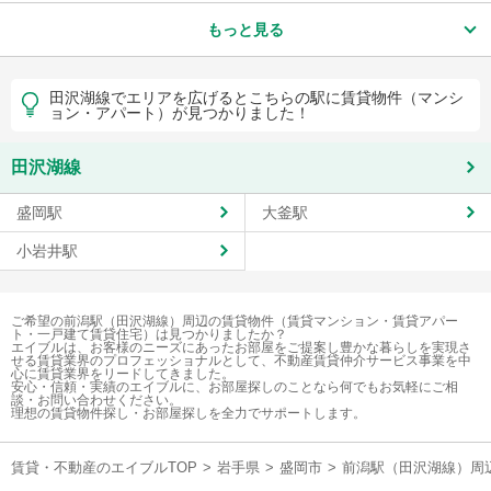
もっと見る
田沢湖線でエリアを広げるとこちらの駅に賃貸物件（マンシ
ョン・アパート）が見つかりました！
田沢湖線
盛岡駅
大釜駅
小岩井駅
ご希望の前潟駅（田沢湖線）周辺の賃貸物件（賃貸マンション・賃貸アパー
ト・一戸建て賃貸住宅）は見つかりましたか？
エイブルは、お客様のニーズにあったお部屋をご提案し豊かな暮らしを実現さ
せる賃貸業界のプロフェッショナルとして、不動産賃貸仲介サービス事業を中
心に賃貸業界をリードしてきました。
安心・信頼・実績のエイブルに、お部屋探しのことなら何でもお気軽にご相
談・お問い合わせください。
理想の賃貸物件探し・お部屋探しを全力でサポートします。
賃貸・不動産のエイブルTOP
>
岩手県
>
盛岡市
>
前潟駅（田沢湖線）周