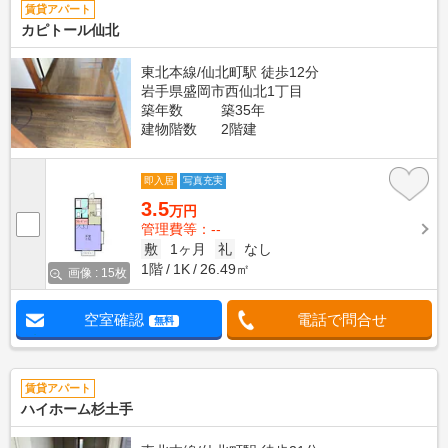
賃貸アパート
カピトール仙北
東北本線/仙北町駅 徒歩12分
岩手県盛岡市西仙北1丁目
築年数
築35年
建物階数
2階建
即入居
写真充実
3.5
万円
管理費等：--
敷
1ヶ月
礼
なし
1階
1K
26.49㎡
画像 : 15枚
空室確認
電話で問合せ
無料
賃貸アパート
ハイホーム杉土手