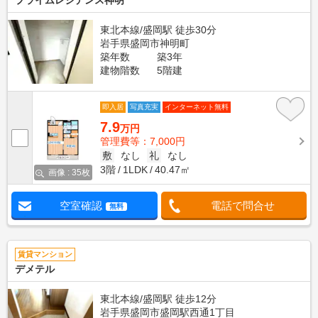
プライムレジデンス神明
東北本線/盛岡駅 徒歩30分
岩手県盛岡市神明町
築年数
築3年
建物階数
5階建
即入居
写真充実
インターネット無料
7.9
万円
管理費等：7,000円
敷
なし
礼
なし
3階
1LDK
40.47㎡
画像 : 35枚
空室確認
電話で問合せ
無料
賃貸マンション
デメテル
東北本線/盛岡駅 徒歩12分
岩手県盛岡市盛岡駅西通1丁目