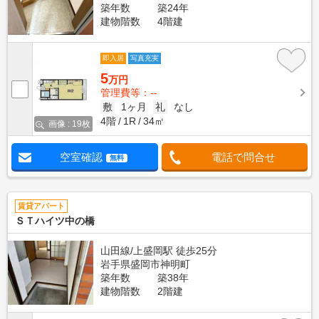
築年数
築24年
建物階数
4階建
即入居
写真充実
5
万円
管理費等：--
敷
1ヶ月
礼
なし
4階
1R
34㎡
画像 : 19枚
空室確認
電話で問合せ
無料
賃貸アパート
ＳＴハイツ中の橋
山田線/上盛岡駅 徒歩25分
岩手県盛岡市神明町
築年数
築38年
建物階数
2階建