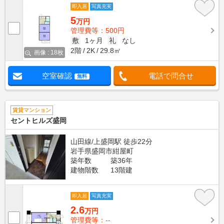
即入居
写真充実
5
万円
管理費等：500円
敷
1ヶ月
礼
なし
2階
2K
29.8㎡
画像 : 18枚
空室確認
電話で問合せ
無料
賃貸マンション
セントヒルズ盛岡
山田線/上盛岡駅 徒歩22分
岩手県盛岡市紺屋町
築年数
築36年
建物階数
13階建
即入居
写真充実
2.6
万円
管理費等：--