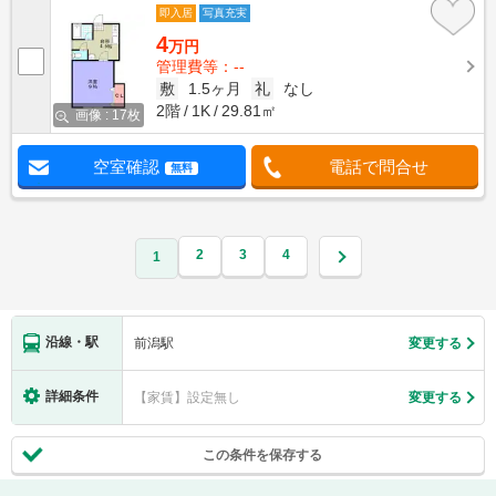
即入居
写真充実
4
万円
管理費等：--
敷
1.5ヶ月
礼
なし
2階
1K
29.81㎡
画像 : 17枚
空室確認
電話で問合せ
無料
2
3
4
1
沿線・駅
前潟駅
変更する
詳細条件
【家賃】設定無し
変更する
この条件を保存する