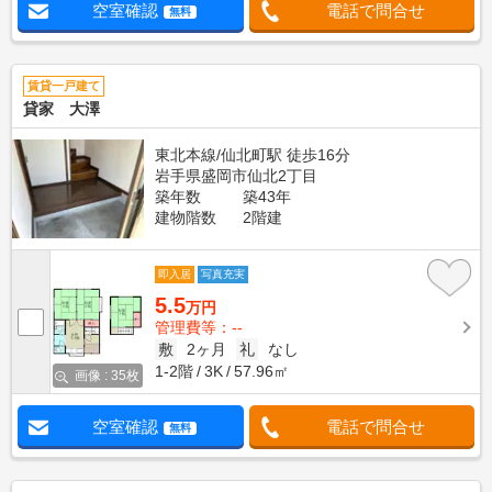
空室確認
電話で問合せ
無料
賃貸一戸建て
貸家 大澤
東北本線/仙北町駅 徒歩16分
岩手県盛岡市仙北2丁目
築年数
築43年
建物階数
2階建
即入居
写真充実
5.5
万円
管理費等：--
敷
2ヶ月
礼
なし
1-2階
3K
57.96㎡
画像 : 35枚
空室確認
電話で問合せ
無料