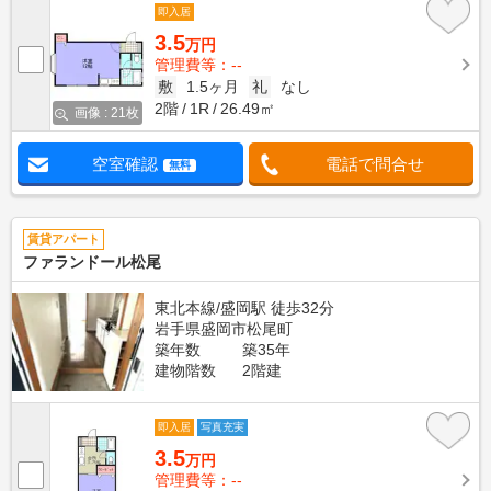
即入居
3.5
万円
管理費等：--
敷
1.5ヶ月
礼
なし
2階
1R
26.49㎡
画像 : 21枚
空室確認
電話で問合せ
無料
賃貸アパート
ファランドール松尾
東北本線/盛岡駅 徒歩32分
岩手県盛岡市松尾町
築年数
築35年
建物階数
2階建
即入居
写真充実
3.5
万円
管理費等：--