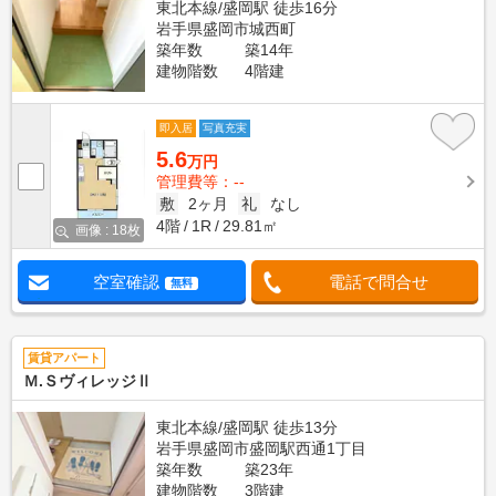
東北本線/盛岡駅 徒歩16分
岩手県盛岡市城西町
築年数
築14年
建物階数
4階建
即入居
写真充実
5.6
万円
管理費等：--
敷
2ヶ月
礼
なし
4階
1R
29.81㎡
画像 : 18枚
空室確認
電話で問合せ
無料
賃貸アパート
Ｍ.ＳヴィレッジⅡ
東北本線/盛岡駅 徒歩13分
岩手県盛岡市盛岡駅西通1丁目
築年数
築23年
建物階数
3階建