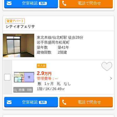
空室確認
電話で問合せ
無料
賃貸アパート
シティオフェリサ
東北本線/仙北町駅 徒歩28分
岩手県盛岡市松尾町
築年数
築41年
建物階数
2階建
即入居
2.9
万円
管理費等：--
敷
1ヶ月
礼
なし
1階
1K
26.49㎡
画像 : 8枚
空室確認
電話で問合せ
無料