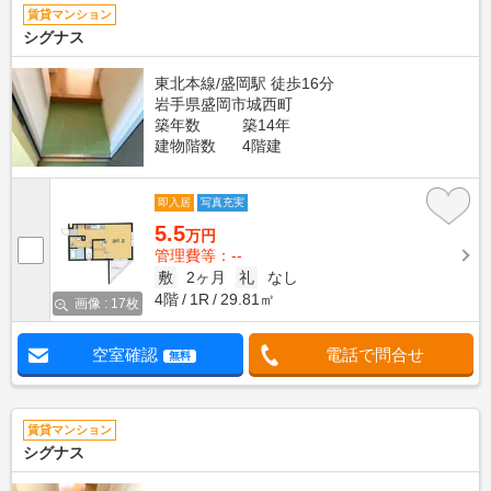
賃貸マンション
シグナス
東北本線/盛岡駅 徒歩16分
岩手県盛岡市城西町
築年数
築14年
建物階数
4階建
即入居
写真充実
5.5
万円
管理費等：--
敷
2ヶ月
礼
なし
4階
1R
29.81㎡
画像 : 17枚
空室確認
電話で問合せ
無料
賃貸マンション
シグナス