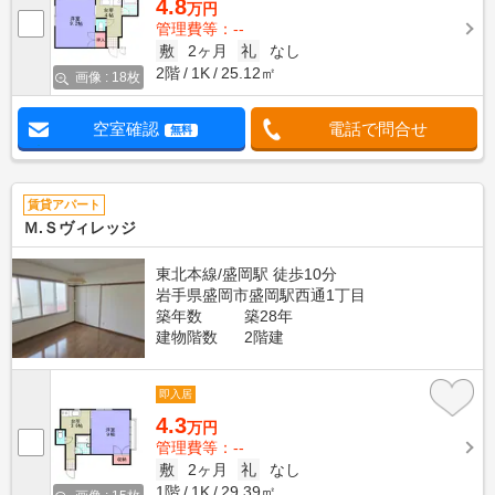
4.8
万円
管理費等：--
敷
2ヶ月
礼
なし
2階
1K
25.12㎡
画像 : 18枚
空室確認
電話で問合せ
無料
賃貸アパート
Ｍ.Ｓヴィレッジ
東北本線/盛岡駅 徒歩10分
岩手県盛岡市盛岡駅西通1丁目
築年数
築28年
建物階数
2階建
即入居
4.3
万円
管理費等：--
敷
2ヶ月
礼
なし
1階
1K
29.39㎡