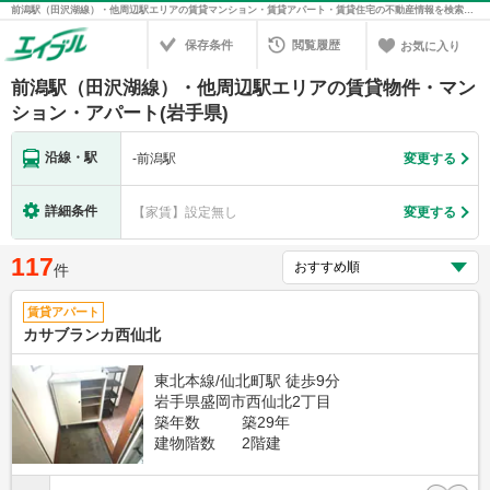
前潟駅（田沢湖線）・他周辺駅エリアの賃貸マンション・賃貸アパート・賃貸住宅の不動産情報を検索！不動産賃貸の物件探しは、お部屋探しのエイブル
保存条件
閲覧履歴
お気に入り
前潟駅（田沢湖線）・他周辺駅エリアの賃貸物件・マン
ション・アパート(岩手県)
沿線・駅
-
前潟駅
変更する
詳細条件
【家賃】設定無し
変更する
117
件
賃貸アパート
カサブランカ西仙北
東北本線/仙北町駅 徒歩9分
岩手県盛岡市西仙北2丁目
築年数
築29年
建物階数
2階建