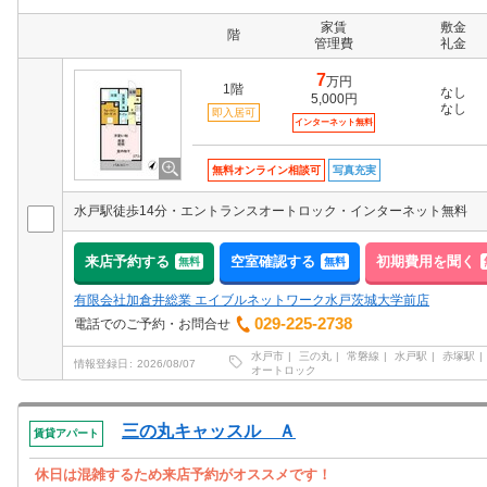
家賃
敷金
階
管理費
礼金
7
万円
1階
なし
5,000円
なし
即入居可
インターネット無料
無料オンライン相談可
写真充実
水戸駅徒歩14分・エントランスオートロック・インターネット無料
来店予約する
空室確認する
初期費用を聞く
無料
無料
有限会社加倉井総業 エイブルネットワーク水戸茨城大学前店
029-225-2738
電話でのご予約・お問合せ
水戸市
三の丸
常磐線
水戸駅
赤塚駅
情報登録日
2026/08/07
オートロック
三の丸キャッスル Ａ
賃貸アパート
休日は混雑するため来店予約がオススメです！