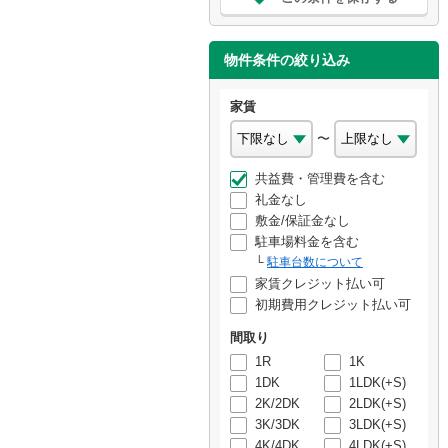
物件条件の絞り込み
家賃
〜
共益費・管理費を含む
礼金なし
敷金/保証金なし
駐車場料金を含む
駐車台数について
家賃クレジット払い可
初期費用クレジット払い可
間取り
1R
1K
1DK
1LDK(+S)
2K/2DK
2LDK(+S)
3K/3DK
3LDK(+S)
4K/4DK
4LDK(+S)