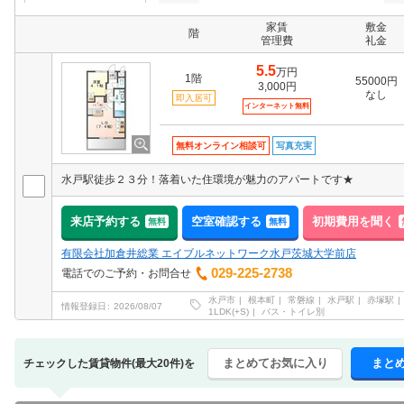
家賃
敷金
階
管理費
礼金
5.5
万円
1階
55000円
3,000円
なし
即入居可
インターネット無料
無料オンライン相談可
写真充実
水戸駅徒歩２３分！落着いた住環境が魅力のアパートです★
来店予約する
空室確認する
初期費用を聞く
無料
無料
有限会社加倉井総業 エイブルネットワーク水戸茨城大学前店
029-225-2738
電話でのご予約・お問合せ
水戸市
根本町
常磐線
水戸駅
赤塚駅
情報登録日
2026/08/07
1LDK(+S)
バス・トイレ別
まとめてお気に入り
まと
チェックした賃貸物件(最大20件)を