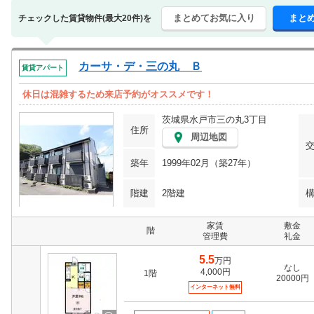
まとめてお気に入り
まと
チェックした賃貸物件(最大20件)を
カーサ・デ・三の丸 Ｂ
賃貸アパート
休日は混雑するため来店予約がオススメです！
茨城県水戸市三の丸3丁目
住所
周辺地図
築年
1999年02月（築27年）
階建
2階建
家賃
敷金
階
管理費
礼金
5.5
万円
なし
4,000円
1階
20000円
インターネット無料