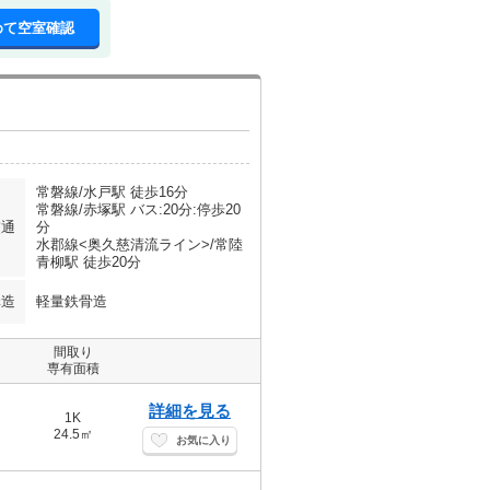
めて空室確認
常磐線/水戸駅 徒歩16分
常磐線/赤塚駅 バス:20分:停歩20
交通
分
水郡線<奥久慈清流ライン>/常陸
青柳駅 徒歩20分
構造
軽量鉄骨造
間取り
専有面積
詳細を見る
1K
24.5㎡
お気に入り