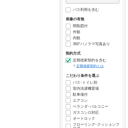
バス利用を含む
画像の有無
間取図付
外観
内観
360°パノラマ写真あり
契約方式
定期借家契約を含む
定期借家契約とは
こだわり条件を選ぶ
バス･トイレ別
室内洗濯機置場
駐車場付
エアコン
ベランダ･バルコニー
ガスコンロ対応
オートロック
フローリング･クッションフ