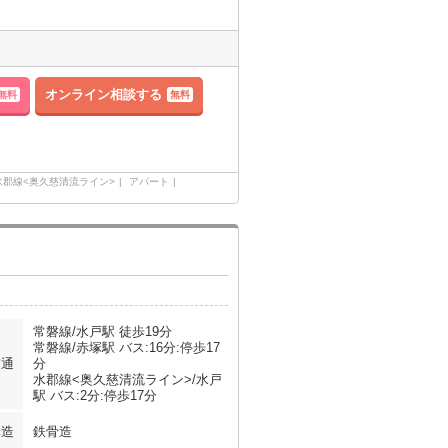
オンライン相談する
無料
無料
水郡線<奥久慈清流ライン>
アパート
常磐線/水戸駅 徒歩19分
常磐線/赤塚駅 バス:16分:停歩17
交通
分
水郡線<奥久慈清流ライン>/水戸
駅 バス:2分:停歩17分
構造
鉄骨造