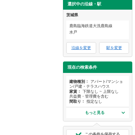
選択中の沿線・駅
茨城県
鹿島臨海鉄道大洗鹿島線
水戸
沿線を変更
駅を変更
現在の検索条件
建物種別
アパート/マンショ
ン/戸建・テラスハウス
家賃
下限なし ~ 上限なし
共益費・管理費を含む
間取り
指定なし
もっと見る
この条件を保存する