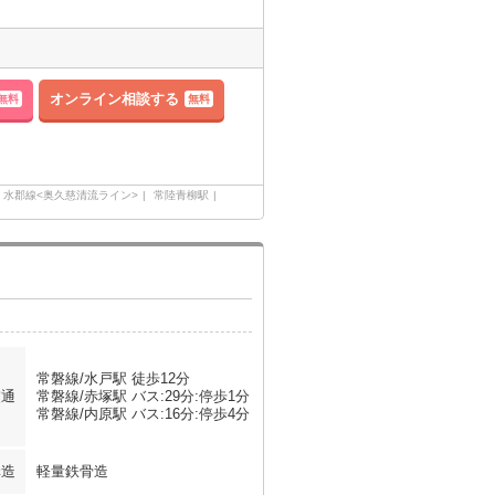
オンライン相談する
無料
無料
水郡線<奥久慈清流ライン>
常陸青柳駅
常磐線/水戸駅 徒歩12分
交通
常磐線/赤塚駅 バス:29分:停歩1分
常磐線/内原駅 バス:16分:停歩4分
構造
軽量鉄骨造