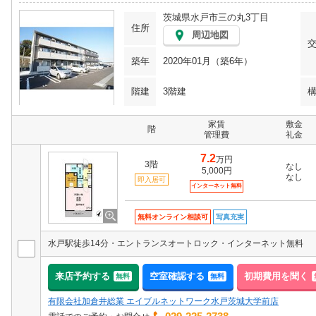
茨城県水戸市三の丸3丁目
住所
周辺地図
築年
2020年01月（築6年）
階建
3階建
家賃
敷金
階
管理費
礼金
7.2
万円
3階
なし
5,000円
なし
即入居可
インターネット無料
無料オンライン相談可
写真充実
水戸駅徒歩14分・エントランスオートロック・インターネット無料
来店予約する
空室確認する
初期費用を聞く
無料
無料
有限会社加倉井総業 エイブルネットワーク水戸茨城大学前店