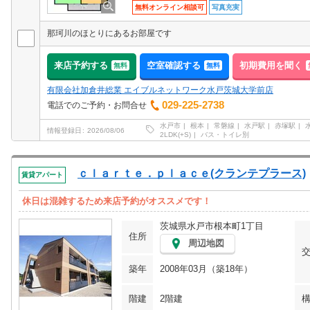
無料オンライン相談可
写真充実
那珂川のほとりにあるお部屋です
来店予約する
空室確認する
初期費用を聞く
無料
無料
有限会社加倉井総業 エイブルネットワーク水戸茨城大学前店
029-225-2738
電話でのご予約・お問合せ
水戸市
根本
常磐線
水戸駅
赤塚駅
情報登録日
2026/08/06
2LDK(+S)
バス・トイレ別
ｃｌａｒｔｅ．ｐｌａｃｅ(クランテプラース)
賃貸アパート
休日は混雑するため来店予約がオススメです！
茨城県水戸市根本町1丁目
住所
周辺地図
築年
2008年03月（築18年）
階建
2階建