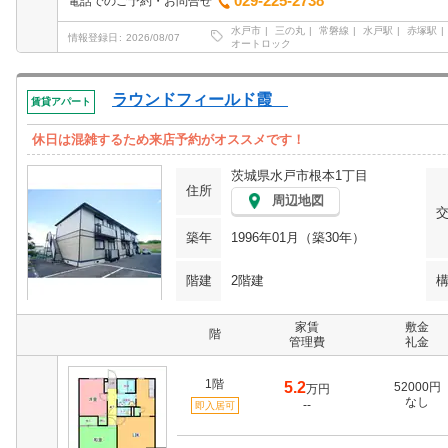
029-225-2738
電話でのご予約・お問合せ
水戸市
三の丸
常磐線
水戸駅
赤塚駅
情報登録日
2026/08/07
オートロック
ラウンドフィールド霞
賃貸アパート
休日は混雑するため来店予約がオススメです！
茨城県水戸市根本1丁目
住所
周辺地図
築年
1996年01月（築30年）
階建
2階建
家賃
敷金
階
管理費
礼金
1階
5.2
52000円
万円
なし
--
即入居可