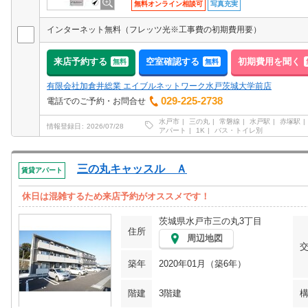
無料オンライン相談可
写真充実
インターネット無料（フレッツ光※工事費の初期費用要）
来店予約する
空室確認する
初期費用を聞く
無料
無料
有限会社加倉井総業 エイブルネットワーク水戸茨城大学前店
029-225-2738
電話でのご予約・お問合せ
水戸市
三の丸
常磐線
水戸駅
赤塚駅
情報登録日
2026/07/28
アパート
1K
バス・トイレ別
三の丸キャッスル Ａ
賃貸アパート
休日は混雑するため来店予約がオススメです！
茨城県水戸市三の丸3丁目
住所
周辺地図
築年
2020年01月（築6年）
階建
3階建