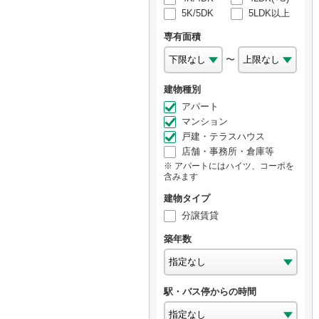
5K/5DK
5LDK以上
専有面積
〜
建物種別
アパート
マンション
戸建・テラスハウス
店舗・事務所・倉庫等
アパートにはハイツ、コーポを
含みます
建物タイプ
分譲賃貸
築年数
駅・バス停からの時間