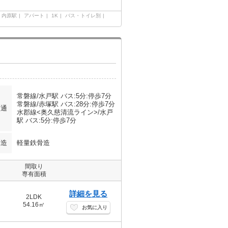
内原駅
アパート
1K
バス・トイレ別
常磐線/水戸駅 バス:5分:停歩7分
常磐線/赤塚駅 バス:28分:停歩7分
交通
水郡線<奥久慈清流ライン>/水戸
駅 バス:5分:停歩7分
構造
軽量鉄骨造
間取り
専有面積
詳細を見る
2LDK
54.16㎡
お気に入り