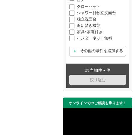
ロア
クローゼット
シャワー付独立洗面台
独立洗面台
追い焚き機能
家具･家電付き
インターネット無料
その他の条件を追加する
-
該当物件
件
絞り込む
オンラインでのご相談も承ります！