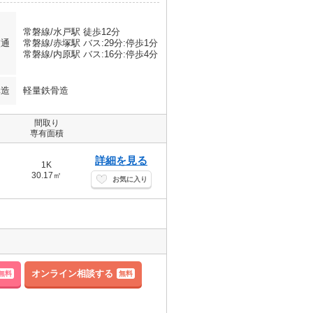
常磐線/水戸駅 徒歩12分
交通
常磐線/赤塚駅 バス:29分:停歩1分
常磐線/内原駅 バス:16分:停歩4分
構造
軽量鉄骨造
間取り
専有面積
詳細を見る
1K
30.17㎡
お気に入り
オンライン相談する
無料
無料