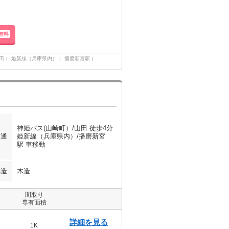
無料
田
姫新線（兵庫県内）
播磨新宮駅
神姫バス(山崎町）/山田 徒歩4分
交通
姫新線（兵庫県内）/播磨新宮
駅 車移動
構造
木造
間取り
専有面積
詳細を見る
1K