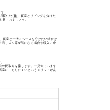
ます。
る間取りが
1K
。寝室とリビングを分けた
も見てみましょう。
、寝室と生活スペースを分けたい場合は
生活リズム等が気になる場合や収入に余
す。
合の間取りを指します。一見似ています
居室にこもりにくいというメリットがあ