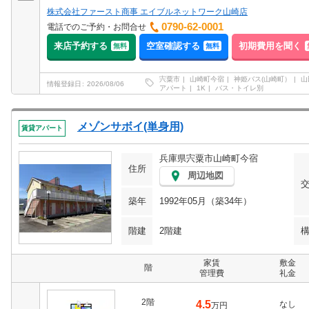
株式会社ファースト商事 エイブルネットワーク山崎店
0790-62-0001
電話でのご予約・お問合せ
来店予約する
空室確認する
初期費用を聞く
無料
無料
宍粟市
山崎町今宿
神姫バス(山崎町）
山
情報登録日
2026/08/06
アパート
1K
バス・トイレ別
メゾンサボイ(単身用)
賃貸アパート
兵庫県宍粟市山崎町今宿
住所
周辺地図
築年
1992年05月（築34年）
階建
2階建
家賃
敷金
階
管理費
礼金
2階
4.5
なし
万円