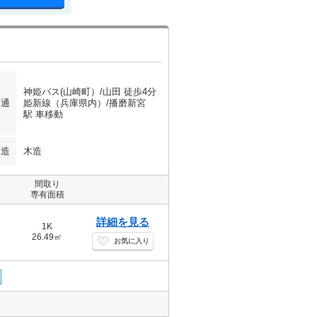
神姫バス(山崎町）/山田 徒歩4分
交通
姫新線（兵庫県内）/播磨新宮
駅 車移動
構造
木造
間取り
専有面積
詳細を見る
1K
26.49㎡
お気に入り