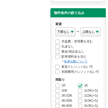
物件条件の絞り込み
家賃
〜
共益費・管理費を含む
礼金なし
敷金/保証金なし
駐車場料金を含む
駐車台数について
家賃クレジット払い可
初期費用クレジット払い可
間取り
1R
1K
1DK
1LDK(+S)
2K/2DK
2LDK(+S)
3K/3DK
3LDK(+S)
4K/4DK
4LDK(+S)