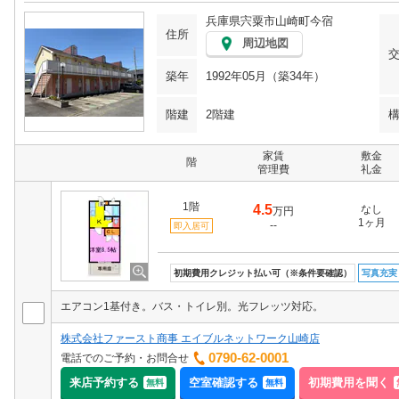
兵庫県宍粟市山崎町今宿
住所
周辺地図
築年
1992年05月（築34年）
階建
2階建
家賃
敷金
階
管理費
礼金
1階
4.5
なし
万円
1ヶ月
--
即入居可
初期費用クレジット払い可（※条件要確認）
写真充実
エアコン1基付き。バス・トイレ別。光フレッツ対応。
株式会社ファースト商事 エイブルネットワーク山崎店
0790-62-0001
電話でのご予約・お問合せ
来店予約する
空室確認する
初期費用を聞く
無料
無料