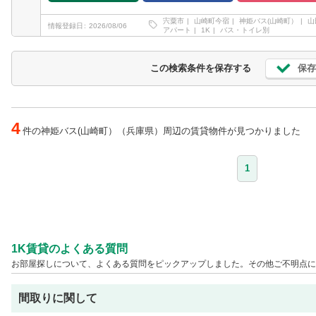
宍粟市
山崎町今宿
神姫バス(山崎町）
山
情報登録日
2026/08/06
アパート
1K
バス・トイレ別
保存
この検索条件を保存する
4
件の神姫バス(山崎町）（兵庫県）周辺の賃貸物件が見つかりました
1
1K賃貸のよくある質問
お部屋探しについて、よくある質問をピックアップしました。その他ご不明点に
間取りに関して