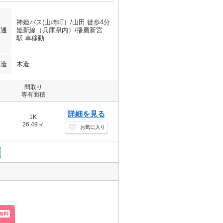
神姫バス(山崎町）/山田 徒歩4分
交通
姫新線（兵庫県内）/播磨新宮
駅 車移動
構造
木造
間取り
専有面積
詳細を見る
1K
26.49㎡
お気に入り
無料