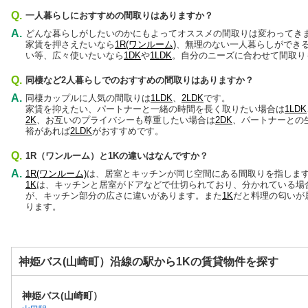
Q.
一人暮らしにおすすめの間取りはありますか？
A.
どんな暮らしがしたいのかにもよってオススメの間取りは変わってき
家賃を押さえたいなら
1R(ワンルーム)
、無理のない一人暮らしができ
い等、広々使いたいなら
1DK
や
1LDK
。自分のニーズに合わせて間取り
Q.
同棲など2人暮らしでのおすすめの間取りはありますか？
A.
同棲カップルに人気の間取りは
1LDK
、
2LDK
です。
家賃を抑えたい、パートナーと一緒の時間を長く取りたい場合は
1LDK
2K
、お互いのプライバシーも尊重したい場合は
2DK
、パートナーとの
裕があれば
2LDK
がおすすめです。
Q.
1R（ワンルーム）と1Kの違いはなんですか？
A.
1R(ワンルーム)
は、居室とキッチンが同じ空間にある間取りを指しま
1K
は、キッチンと居室がドアなどで仕切られており、分かれている場
が、キッチン部分の広さに違いがあります。また
1K
だと料理の匂いが
ります。
神姫バス(山崎町）沿線の駅から1Kの賃貸物件を探す
神姫バス(山崎町）