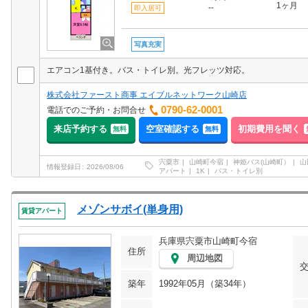
1ヶ月
--
即入居可
写真充実
エアコン1基付き。バス・トイレ別。光フレッツ対応。
株式会社ファースト商事 エイブルネットワーク山崎店
0790-62-0001
電話でのご予約・お問合せ
来店予約する
空室確認する
初期費用を聞く
無料
無料
宍粟市
山崎町今宿
神姫バス(山崎町）
山
情報登録日
2026/08/06
アパート
1K
バス・トイレ別
メゾンサボイ(単身用)
賃貸アパート
兵庫県宍粟市山崎町今宿
住所
周辺地図
築年
1992年05月（築34年）