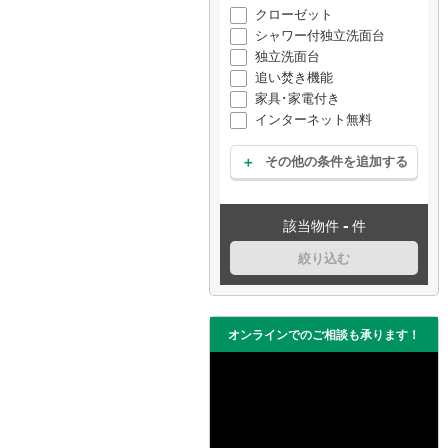
クローゼット
シャワー付独立洗面台
独立洗面台
追い焚き機能
家具･家電付き
インターネット無料
その他の条件を追加する
-
該当物件
件
絞り込む
オンラインでのご相談も承ります！