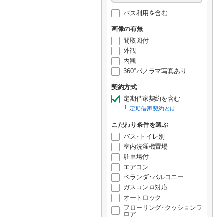
バス利用を含む
画像の有無
間取図付
外観
内観
360°パノラマ写真あり
契約方式
定期借家契約を含む
定期借家契約とは
こだわり条件を選ぶ
バス･トイレ別
室内洗濯機置場
駐車場付
エアコン
ベランダ･バルコニー
ガスコンロ対応
オートロック
フローリング･クッションフ
ロア