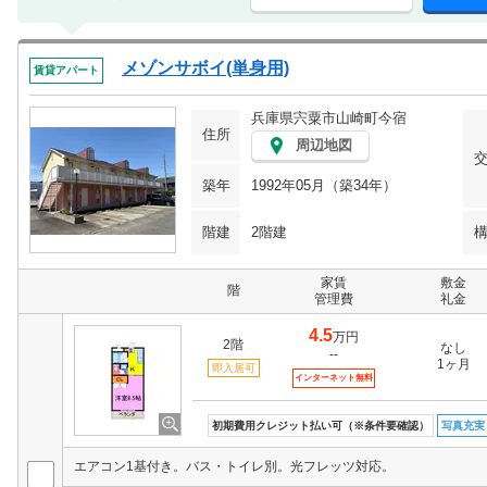
メゾンサボイ(単身用)
賃貸アパート
兵庫県宍粟市山崎町今宿
住所
周辺地図
築年
1992年05月（築34年）
階建
2階建
家賃
敷金
階
管理費
礼金
4.5
万円
2階
なし
--
1ヶ月
即入居可
インターネット無料
初期費用クレジット払い可（※条件要確認）
写真充実
エアコン1基付き。バス・トイレ別。光フレッツ対応。