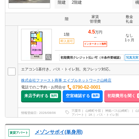
階建
2階建
家賃
敷金
階
管理費
礼金
4.5
万円
1階
なし
--
1ヶ月
即入居可
インターネット無料
初期費用クレジット払い可（※条件要確認）
写真充実
エアコン1基付き。バス・トイレ別。光フレッツ対応。
株式会社ファースト商事 エイブルネットワーク山崎店
0790-62-0001
電話でのご予約・お問合せ
来店予約する
空室確認する
初期費用を聞く
無料
無料
宍粟市
山崎町今宿
神姫バス(山崎町）
山
情報登録日
2026/08/06
アパート
1K
バス・トイレ別
メゾンサボイ(単身用)
賃貸アパート