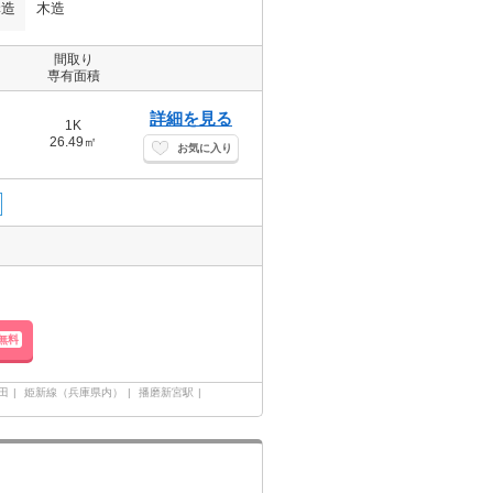
構造
木造
間取り
専有面積
詳細を見る
1K
26.49㎡
お気に入り
無料
田
姫新線（兵庫県内）
播磨新宮駅