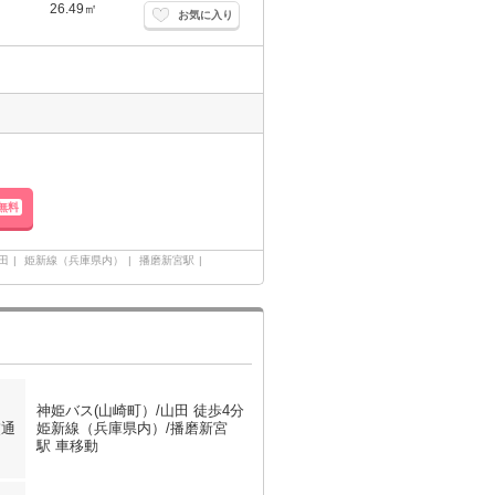
26.49㎡
お気に入り
無料
田
姫新線（兵庫県内）
播磨新宮駅
神姫バス(山崎町）/山田 徒歩4分
交通
姫新線（兵庫県内）/播磨新宮
駅 車移動