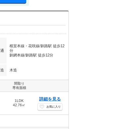
根室本線・花咲線/釧路駅 徒歩12
交通
分
釧網本線/釧路駅 徒歩12分
構造
木造
間取り
専有面積
詳細を見る
1LDK
42.76㎡
お気に入り