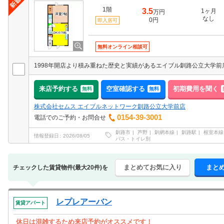
1階
3.5
1ヶ月
万円
なし
0円
即入居可
無料オンライン相談可
来店予約する
空室確認する
初期費用を聞く
無料
無料
株式会社セムス エイブルネットワーク釧路公立大学前店
0154-39-3001
電話でのご予約・お問合せ
釧路市
芦野
釧網本線
釧路駅
根室本線
情報登録日
2026/08/05
バス・トイレ別
まとめてお気に入り
まと
チェックした賃貸物件(最大20件)を
レプレアーバン
賃貸アパート
休日は混雑するため来店予約がオススメです！