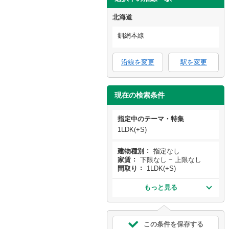
北海道
釧網本線
沿線を変更
駅を変更
現在の検索条件
指定中のテーマ・特集
1LDK(+S)
建物種別
指定なし
家賃
下限なし ~ 上限なし
間取り
1LDK(+S)
もっと見る
この条件を保存する