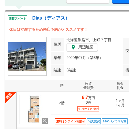
Dias（ディアス）
賃貸アパート
休日は混雑するため来店予約がオススメです！
北海道釧路市川上町７丁目
住所
周辺地図
築年
2020年07月（築6年）
階建
3階建
家賃
敷金
階
管理費
礼金
6.7
万円
1ヶ月
0円
2階
1ヶ月
インターネット無料
無料オンライン相談可
写真充実
360°パノラマ写真