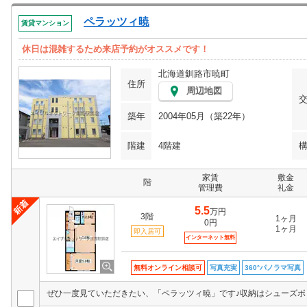
ペラッツィ暁
賃貸マンション
休日は混雑するため来店予約がオススメです！
北海道釧路市暁町
住所
周辺地図
築年
2004年05月（築22年）
階建
4階建
家賃
敷金
階
管理費
礼金
5.5
万円
3階
1ヶ月
0円
1ヶ月
即入居可
インターネット無料
無料オンライン相談可
写真充実
360°パノラマ写真