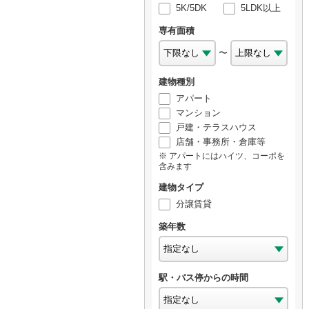
5K/5DK
5LDK以上
専有面積
〜
建物種別
アパート
マンション
戸建・テラスハウス
店舗・事務所・倉庫等
アパートにはハイツ、コーポを
含みます
建物タイプ
分譲賃貸
築年数
駅・バス停からの時間