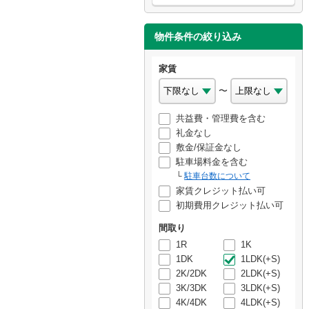
物件条件の絞り込み
家賃
〜
共益費・管理費を含む
礼金なし
敷金/保証金なし
駐車場料金を含む
駐車台数について
家賃クレジット払い可
初期費用クレジット払い可
間取り
1R
1K
1DK
1LDK(+S)
2K/2DK
2LDK(+S)
3K/3DK
3LDK(+S)
4K/4DK
4LDK(+S)