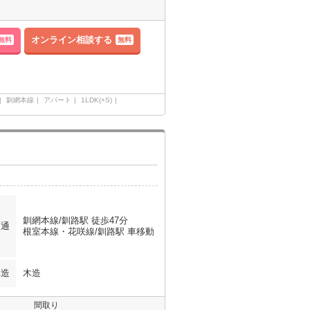
オンライン相談する
無料
無料
釧網本線
アパート
1LDK(+S)
釧網本線/釧路駅 徒歩47分
交通
根室本線・花咲線/釧路駅 車移動
構造
木造
間取り