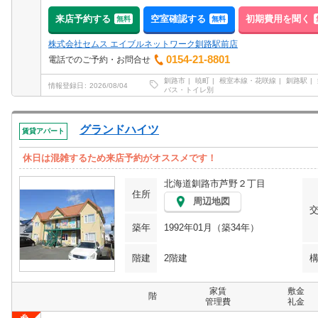
来店予約する
空室確認する
初期費用を聞く
無料
無料
株式会社セムス エイブルネットワーク釧路駅前店
0154-21-8801
電話でのご予約・お問合せ
釧路市
暁町
根室本線・花咲線
釧路駅
情報登録日
2026/08/04
バス・トイレ別
グランドハイツ
賃貸アパート
休日は混雑するため来店予約がオススメです！
北海道釧路市芦野２丁目
住所
周辺地図
築年
1992年01月（築34年）
階建
2階建
家賃
敷金
階
管理費
礼金