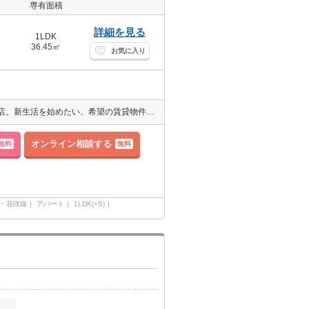
専有面積
詳細を見る
1LDK
36.45㎡
お気に入り
1998年開店より積み重ねた歴史と実績があるエイブル釧路公立大学前店。新生活を始めたい、希望の賃貸物件があるか探してみたい、引越エリアを相談したい等、お部屋探しにまつわることをサポートさせて頂きます。
オンライン相談する
無料
無料
・花咲線
アパート
1LDK(+S)