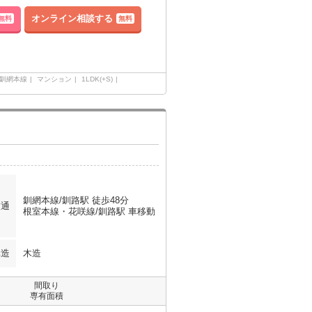
オンライン相談する
無料
無料
釧網本線
マンション
1LDK(+S)
釧網本線/釧路駅 徒歩48分
交通
根室本線・花咲線/釧路駅 車移動
構造
木造
間取り
専有面積