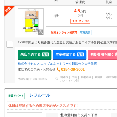
階
管理費
礼金
4.5
万円
なし
0円
2階
なし
インターネット無料
無料オンライン相談可
写真充実
来店予約する
空室確認する
初期費用を聞く
無料
無料
株式会社セムス エイブルネットワーク釧路公立大学前店
0154-39-3001
電話でのご予約・お問合せ
釧路市
文苑
釧網本線
釧路駅
根室本線
情報登録日
2026/08/05
バス・トイレ別
レフルール
賃貸アパート
休日は混雑するため来店予約がオススメです！
北海道釧路市文苑１丁目