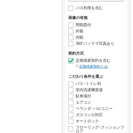
バス利用を含む
画像の有無
間取図付
外観
内観
360°パノラマ写真あり
契約方式
定期借家契約を含む
定期借家契約とは
こだわり条件を選ぶ
バス･トイレ別
室内洗濯機置場
駐車場付
エアコン
ベランダ･バルコニー
ガスコンロ対応
オートロック
フローリング･クッションフ
ロア