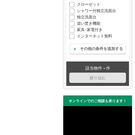
クローゼット
シャワー付独立洗面台
独立洗面台
追い焚き機能
家具･家電付き
インターネット無料
その他の条件を追加する
-
該当物件
件
絞り込む
オンラインでのご相談も承ります！