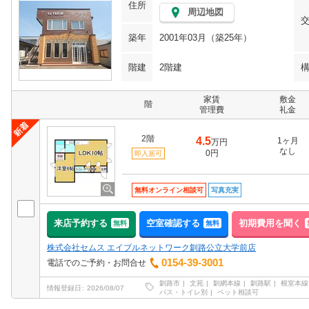
住所
周辺地図
築年
2001年03月（築25年）
階建
2階建
家賃
敷金
階
管理費
礼金
2階
4.5
1ヶ月
万円
なし
0円
即入居可
無料オンライン相談可
写真充実
来店予約する
空室確認する
初期費用を聞く
無料
無料
株式会社セムス エイブルネットワーク釧路公立大学前店
0154-39-3001
電話でのご予約・お問合せ
釧路市
文苑
釧網本線
釧路駅
根室本線
情報登録日
2026/08/07
バス・トイレ別
ペット相談可