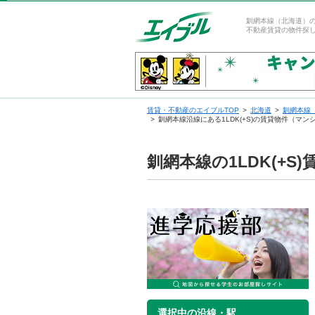
釧網本線（北海道）の
不動産賃貸の物件探
賃貸・不動産のエイブルTOP
北海道
釧網本線
釧網本線沿線にある1LDK(+S)の賃貸物件（マ
釧網本線の1LDK(+
選択中の沿線・駅