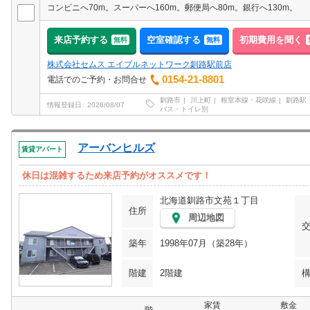
コンビニへ70m。スーパーへ160m。郵便局へ80m。銀行へ130m。
来店予約する
空室確認する
初期費用を聞く
無料
無料
株式会社セムス エイブルネットワーク釧路駅前店
0154-21-8801
電話でのご予約・お問合せ
釧路市
川上町
根室本線・花咲線
釧路駅
情報登録日
2026/08/07
バス・トイレ別
アーバンヒルズ
賃貸アパート
休日は混雑するため来店予約がオススメです！
北海道釧路市文苑１丁目
住所
周辺地図
築年
1998年07月（築28年）
階建
2階建
家賃
敷金