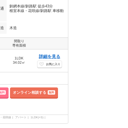
釧網本線/釧路駅 徒歩43分
交通
根室本線・花咲線/釧路駅 車移動
構造
木造
間取り
専有面積
詳細を見る
1LDK
34.02㎡
お気に入り
オンライン相談する
無料
無料
・花咲線
アパート
1LDK(+S)