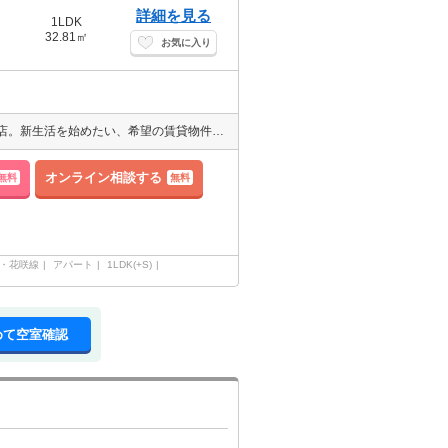
詳細を見る
1LDK
32.81㎡
お気に入り
1998年開店より積み重ねた歴史と実績があるエイブル釧路公立大学前店。新生活を始めたい、希望の賃貸物件があるか探してみたい、引越エリアを相談したい等、お部屋探しにまつわることをサポートさせて頂きます。
オンライン相談する
無料
無料
・花咲線
アパート
1LDK(+S)
めて空室確認