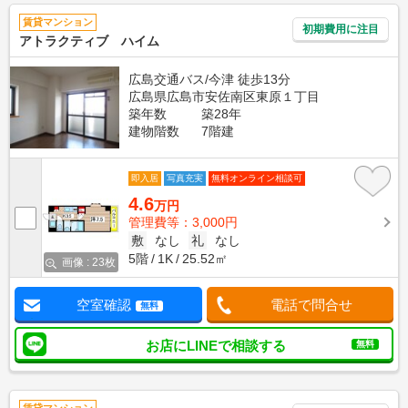
賃貸マンション
初期費用に注目
アトラクティブ ハイム
広島交通バス/今津 徒歩13分
広島県広島市安佐南区東原１丁目
築年数
築28年
建物階数
7階建
即入居
写真充実
無料オンライン相談可
4.6
万円
管理費等：3,000円
敷
なし
礼
なし
5階
1K
25.52㎡
画像 : 23枚
空室確認
電話で問合せ
無料
お店にLINEで相談する
無料