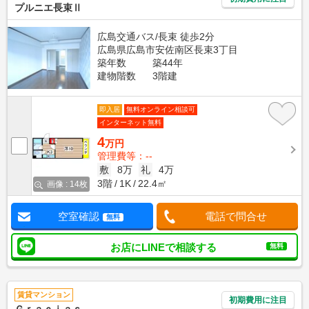
プルニエ長束Ⅱ
広島交通バス/長束 徒歩2分
広島県広島市安佐南区長束3丁目
築年数
築44年
建物階数
3階建
即入居
無料オンライン相談可
インターネット無料
4
万円
管理費等：--
敷
8万
礼
4万
3階
1K
22.4㎡
画像 : 14枚
空室確認
電話で問合せ
無料
お店にLINEで相談する
無料
賃貸マンション
初期費用に注目