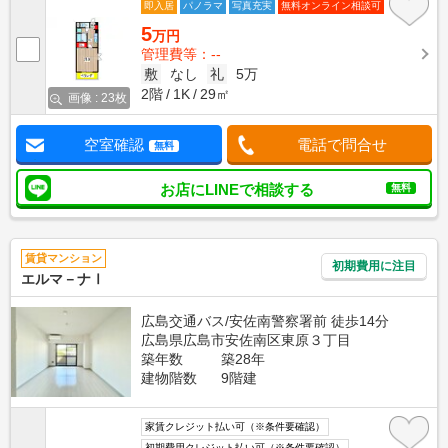
即入居
パノラマ
写真充実
無料オンライン相談可
5
万円
管理費等：--
敷
なし
礼
5万
2階
1K
29㎡
画像 : 23枚
空室確認
電話で問合せ
無料
お店にLINEで相談する
無料
賃貸マンション
初期費用に注目
エルマ－ナⅠ
広島交通バス/安佐南警察署前 徒歩14分
広島県広島市安佐南区東原３丁目
築年数
築28年
建物階数
9階建
家賃クレジット払い可（※条件要確認）
初期費用クレジット払い可（※条件要確認）