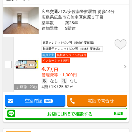
広島交通バス/安佐南警察署前 徒歩14分
広島県広島市安佐南区東原３丁目
築年数
築28年
建物階数
9階建
家賃クレジット払い可（※条件要確認）
初期費用クレジット払い可（※条件要確認）
写真充実
無料オンライン相談可
インターネット無料
4.7
万円
管理費等：1,000円
敷
なし
礼
なし
4階
1K
25.52㎡
画像 : 23枚
空室確認
電話で問合せ
無料
お店にLINEで相談する
無料