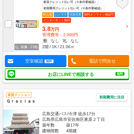
家賃クレジット払い可（※条件要確認）
初期費用クレジット払い可（※条件要確認）
即入居
パノラマ
写真充実
無料オンライン相談可
インターネット無料
3.8
万円
管理費等：2,000円
敷
なし
礼
なし
2階
1K
21.06㎡
画像 : 23枚
空室確認
電話で問合せ
無料
お店にLINEで相談する
無料
賃貸マンション
初期費用に注目
Ｇｒａｃｉａｓ
広島交通バス/今津 徒歩17分
広島県広島市安佐南区東原２丁目
築年数
築17年
建物階数
4階建