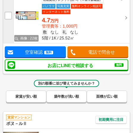
パノラマ
写真充実
無料オンライン相談可
インターネット無料
4.7
万円
管理費等：1,000円
敷
なし
礼
なし
5階
1K
25.52㎡
画像 : 22枚
空室確認
電話で問合せ
無料
お店にLINEで相談する
無料
別の順番に並び替えてみませんか？
家賃が安い順
築年数が浅い順
面積が広い順
賃貸マンション
初期費用に注目
ボヌ－ルⅡ