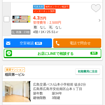
写真充実
無料オンライン相談可
インターネット無料
4.3
万円
管理費等：2,500円
敷
なし
礼
なし
4階
1K
25.51㎡
画像 : 23枚
空室確認
電話で問合せ
無料
お店にLINEで相談する
無料
賃貸マンション
初期費用に注目
稲田第一ビル
広島交通バス/山本小学校前 徒歩2分
広島県広島市安佐南区山本１丁目
築年数
築34年
建物階数
3階建