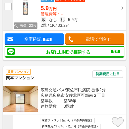
5.9
万円
管理費等：--
敷
なし
礼
5.9万
2階
1K
33.2㎡
画像 : 23枚
空室確認
電話で問合せ
無料
お店にLINEで相談する
無料
賃貸マンション
初期費用に注目
関本マンション
広島交通バス/安佐市民病院 徒歩2分
広島県広島市安佐北区可部南２丁目
築年数
築38年
建物階数
3階建
家賃クレジット払い可（※条件要確認）
初期費用クレジット払い可（※条件要確認）