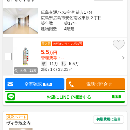
Ｇｒａｃｉａｓ
広島交通バス/今津 徒歩17分
広島県広島市安佐南区東原２丁目
築年数
築17年
建物階数
4階建
即入居
無料オンライン相談可
5.5
万円
管理費等：--
敷
11万
礼
5.5万
2階
1K
33.23㎡
画像 : 12枚
空室確認
電話で問合せ
無料
お店にLINEで相談する
無料
賃貸アパート
初期費用に注目
ヴィラ池之内