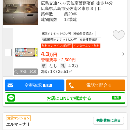
広島交通バス/安佐南警察署前 徒歩14分
広島県広島市安佐南区東原３丁目
築年数
築29年
建物階数
12階建
家賃クレジット払い可（※条件要確認）
初期費用クレジット払い可（※条件要確認）
無料オンライン相談可
インターネット無料
4.3
万円
管理費等：2,500円
敷
なし
礼
4.3万
2階
1K
25.51㎡
画像 : 10枚
空室確認
電話で問合せ
無料
お店にLINEで相談する
無料
賃貸マンション
初期費用に注目
エルマ－ナⅠ