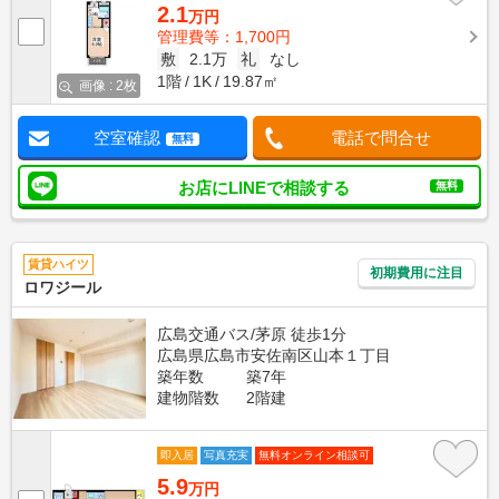
2.1
万円
管理費等：1,700円
敷
2.1万
礼
なし
1階
1K
19.87㎡
画像 : 2枚
空室確認
電話で問合せ
無料
お店にLINEで相談する
無料
賃貸ハイツ
初期費用に注目
ロワジール
広島交通バス/茅原 徒歩1分
広島県広島市安佐南区山本１丁目
築年数
築7年
建物階数
2階建
即入居
写真充実
無料オンライン相談可
5.9
万円