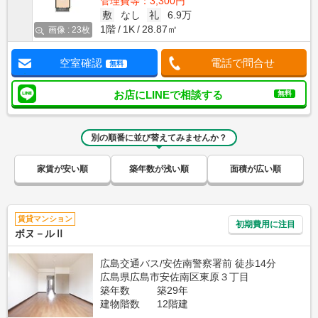
管理費等：3,300円
敷
なし
礼
6.9万
1階
1K
28.87㎡
画像 : 23枚
空室確認
電話で問合せ
無料
お店にLINEで相談する
無料
別の順番に並び替えてみませんか？
家賃が安い順
築年数が浅い順
面積が広い順
賃貸マンション
初期費用に注目
ボヌ－ルⅡ
広島交通バス/安佐南警察署前 徒歩14分
広島県広島市安佐南区東原３丁目
築年数
築29年
建物階数
12階建