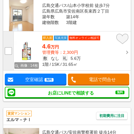
広島交通バス/山本小学校前 徒歩7分
広島県広島市安佐南区長束西２丁目
築年数
築14年
建物階数
3階建
即入居
写真充実
無料オンライン相談可
4.6
万円
管理費等：2,300円
敷
なし
礼
5.6万
1階
1SK
31.65㎡
画像 : 14枚
空室確認
電話で問合せ
無料
お店にLINEで相談する
無料
賃貸マンション
初期費用に注目
エルマ－ナⅠ
広島交通バス/安佐南警察署前 徒歩14分