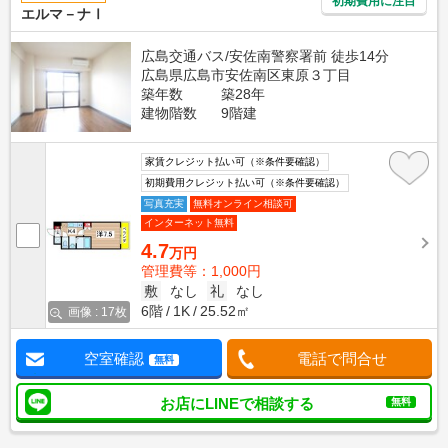
初期費用に注目
エルマ－ナⅠ
広島交通バス/安佐南警察署前 徒歩14分
広島県広島市安佐南区東原３丁目
築年数
築28年
建物階数
9階建
家賃クレジット払い可（※条件要確認）
初期費用クレジット払い可（※条件要確認）
写真充実
無料オンライン相談可
インターネット無料
4.7
万円
管理費等：1,000円
敷
なし
礼
なし
6階
1K
25.52㎡
画像 : 17枚
空室確認
電話で問合せ
無料
お店にLINEで相談する
無料