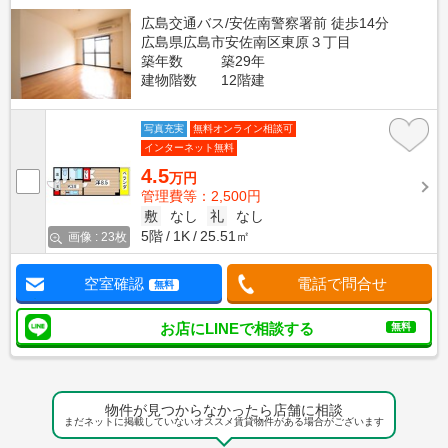
広島交通バス/安佐南警察署前 徒歩14分
広島県広島市安佐南区東原３丁目
築年数
築29年
建物階数
12階建
写真充実
無料オンライン相談可
インターネット無料
4.5
万円
管理費等：2,500円
敷
なし
礼
なし
5階
1K
25.51㎡
画像 : 23枚
空室確認
電話で問合せ
無料
お店にLINEで相談する
無料
物件が見つからなかったら店舗に相談
まだネットに掲載していないオススメ賃貸物件がある場合がございます