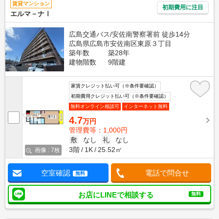
賃貸マンション
初期費用に注目
エルマ－ナⅠ
広島交通バス/安佐南警察署前 徒歩14分
広島県広島市安佐南区東原３丁目
築年数
築28年
建物階数
9階建
家賃クレジット払い可（※条件要確認）
初期費用クレジット払い可（※条件要確認）
無料オンライン相談可
インターネット無料
4.7
万円
管理費等：1,000円
敷
なし
礼
なし
3階
1K
25.52㎡
画像 : 7枚
空室確認
電話で問合せ
無料
お店にLINEで相談する
無料