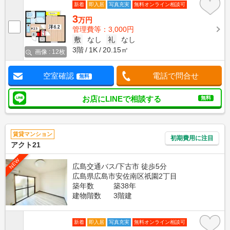
新着
即入居
写真充実
無料オンライン相談可
3
万円
管理費等：3,000円
敷
なし
礼
なし
3階
1K
20.15㎡
画像 : 12枚
空室確認
電話で問合せ
無料
お店にLINEで相談する
無料
賃貸マンション
初期費用に注目
アクト21
NEW
広島交通バス/下古市 徒歩5分
広島県広島市安佐南区祇園2丁目
築年数
築38年
建物階数
3階建
新着
即入居
写真充実
無料オンライン相談可