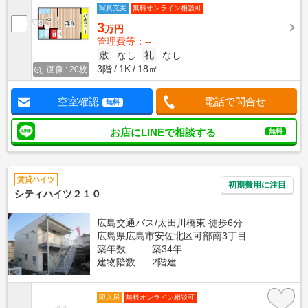
写真充実
無料オンライン相談可
3
万円
管理費等：--
敷
なし
礼
なし
3階
1K
18㎡
画像 : 20枚
空室確認
電話で問合せ
無料
お店にLINEで相談する
無料
賃貸ハイツ
初期費用に注目
シティハイツ２１０
広島交通バス/太田川橋東 徒歩6分
広島県広島市安佐北区可部南3丁目
築年数
築34年
建物階数
2階建
即入居
無料オンライン相談可