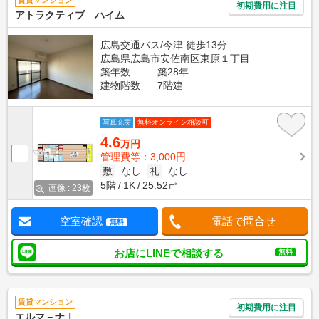
賃貸マンション
初期費用に注目
アトラクティブ ハイム
広島交通バス/今津 徒歩13分
広島県広島市安佐南区東原１丁目
築年数
築28年
建物階数
7階建
写真充実
無料オンライン相談可
4.6
万円
管理費等：3,000円
敷
なし
礼
なし
5階
1K
25.52㎡
画像 : 23枚
空室確認
電話で問合せ
無料
お店にLINEで相談する
無料
賃貸マンション
初期費用に注目
エルマ－ナⅠ