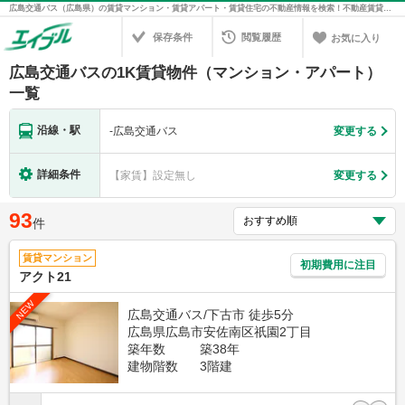
広島交通バス（広島県）の賃貸マンション・賃貸アパート・賃貸住宅の不動産情報を検索！不動産賃貸の物件探しは、お部屋探しのエイブル
保存条件
閲覧履歴
お気に入り
広島交通バスの1K賃貸物件（マンション・アパート）
一覧
沿線・駅
-
広島交通バス
変更する
詳細条件
【家賃】設定無し
変更する
93
件
賃貸マンション
初期費用に注目
アクト21
NEW
広島交通バス/下古市 徒歩5分
広島県広島市安佐南区祇園2丁目
築年数
築38年
建物階数
3階建