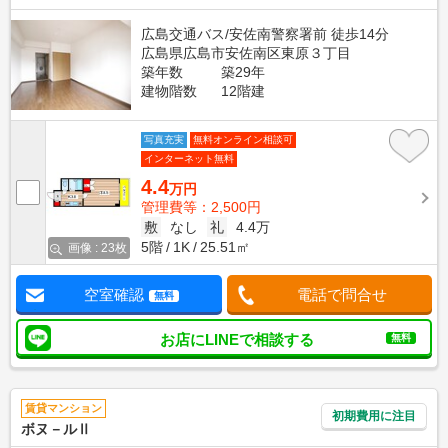
広島交通バス/安佐南警察署前 徒歩14分
広島県広島市安佐南区東原３丁目
築年数
築29年
建物階数
12階建
写真充実
無料オンライン相談可
インターネット無料
4.4
万円
管理費等：2,500円
敷
なし
礼
4.4万
5階
1K
25.51㎡
画像 : 23枚
空室確認
電話で問合せ
無料
お店にLINEで相談する
無料
賃貸マンション
初期費用に注目
ボヌ－ルⅡ