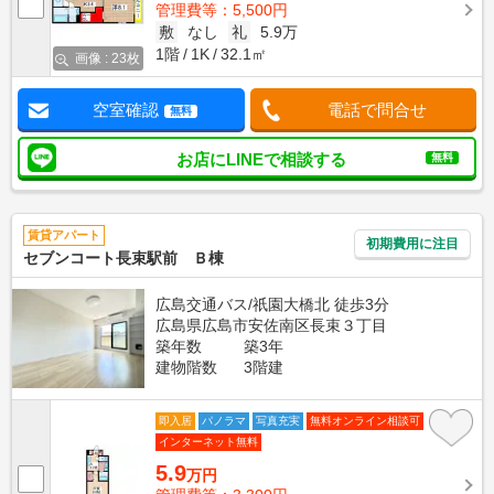
管理費等：5,500円
敷
なし
礼
5.9万
1階
1K
32.1㎡
画像 : 23枚
空室確認
電話で問合せ
無料
お店にLINEで相談する
無料
賃貸アパート
初期費用に注目
セブンコート長束駅前 Ｂ棟
広島交通バス/祇園大橋北 徒歩3分
広島県広島市安佐南区長束３丁目
築年数
築3年
建物階数
3階建
即入居
パノラマ
写真充実
無料オンライン相談可
インターネット無料
5.9
万円