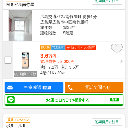
初期費用に注目
ＭＳビル南竹屋
広島交通バス/南竹屋町 徒歩1分
広島県広島市中区南竹屋町
築年数
築38年
建物階数
5階建
即入居
写真充実
無料オンライン相談可
3.6
万円
管理費等：2,000円
敷
7.2万
礼
3.6万
4階
1K
20㎡
画像 : 17枚
空室確認
電話で問合せ
無料
お店にLINEで相談する
無料
賃貸マンション
初期費用に注目
ボヌ－ルⅡ