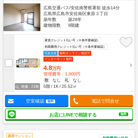
広島交通バス/安佐南警察署前 徒歩14分
広島県広島市安佐南区東原３丁目
築年数
築28年
建物階数
9階建
家賃クレジット払い可（※条件要確認）
初期費用クレジット払い可（※条件要確認）
写真充実
無料オンライン相談可
インターネット無料
4.8
万円
管理費等：1,000円
敷
なし
礼
なし
5階
1K
25.52㎡
画像 : 23枚
空室確認
電話で問合せ
無料
お店にLINEで相談する
無料
賃貸マンション