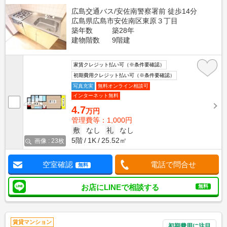
広島交通バス/安佐南警察署前 徒歩14分
広島県広島市安佐南区東原３丁目
築年数
築28年
建物階数
9階建
家賃クレジット払い可（※条件要確認）
初期費用クレジット払い可（※条件要確認）
写真充実
無料オンライン相談可
インターネット無料
4.7
万円
管理費等：1,000円
敷
なし
礼
なし
5階
1K
25.52㎡
画像 : 23枚
空室確認
電話で問合せ
無料
お店にLINEで相談する
無料
賃貸マンション
初期費用に注目