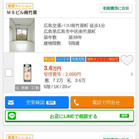
賃貸マンション
初期費用に注目
ＭＳビル南竹屋
広島交通バス/南竹屋町 徒歩1分
広島県広島市中区南竹屋町
築年数
築38年
建物階数
5階建
即入居
パノラマ
写真充実
無料オンライン相談可
3.6
万円
管理費等：2,000円
敷
7.2万
礼
3.6万
5階
1K
20㎡
画像 : 17枚
空室確認
電話で問合せ
無料
お店にLINEで相談する
無料
賃貸マンション