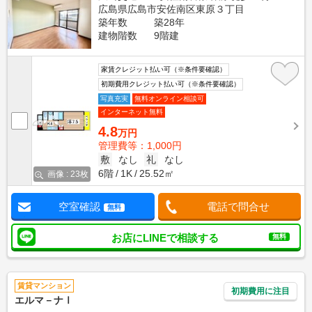
広島県広島市安佐南区東原３丁目
築年数
築28年
建物階数
9階建
家賃クレジット払い可（※条件要確認）
初期費用クレジット払い可（※条件要確認）
写真充実
無料オンライン相談可
インターネット無料
4.8
万円
管理費等：1,000円
敷
なし
礼
なし
6階
1K
25.52㎡
画像 : 23枚
空室確認
電話で問合せ
無料
お店にLINEで相談する
無料
賃貸マンション
初期費用に注目
エルマ－ナⅠ