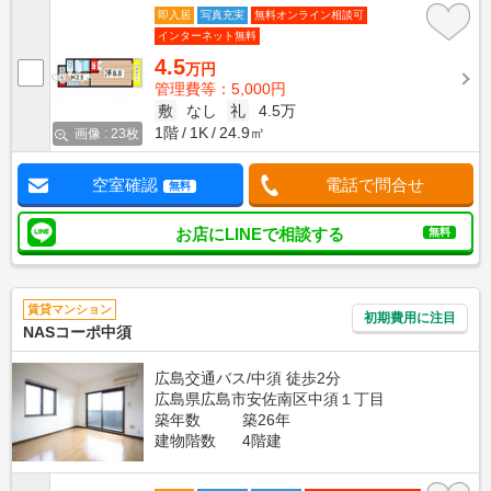
即入居
写真充実
無料オンライン相談可
インターネット無料
4.5
万円
管理費等：5,000円
敷
なし
礼
4.5万
1階
1K
24.9㎡
画像 : 23枚
空室確認
電話で問合せ
無料
お店にLINEで相談する
無料
賃貸マンション
初期費用に注目
NASコーポ中須
広島交通バス/中須 徒歩2分
広島県広島市安佐南区中須１丁目
築年数
築26年
建物階数
4階建