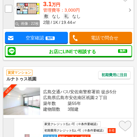
3.1
万円
管理費等：3,000円
敷
なし
礼
なし
2階
1K
19.44㎡
画像 : 22枚
空室確認
電話で問合せ
無料
お店にLINEで相談する
無料
賃貸マンション
初期費用に注目
ルナトゥス祇園
NEW
広島交通バス/安佐南警察署前 徒歩5分
広島県広島市安佐南区祇園２丁目
築年数
築55年
建物階数
3階建
家賃クレジット払い可（※条件要確認）
初期費用クレジット払い可（※条件要確認）
新着
写真充実
無料オンライン相談可