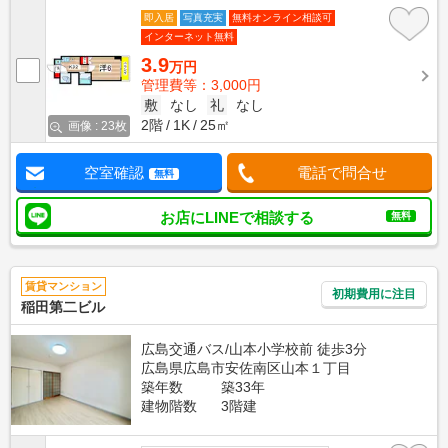
即入居
写真充実
無料オンライン相談可
インターネット無料
3.9
万円
管理費等：3,000円
敷
なし
礼
なし
2階
1K
25㎡
画像 : 23枚
空室確認
電話で問合せ
無料
お店にLINEで相談する
無料
賃貸マンション
初期費用に注目
稲田第二ビル
広島交通バス/山本小学校前 徒歩3分
広島県広島市安佐南区山本１丁目
築年数
築33年
建物階数
3階建