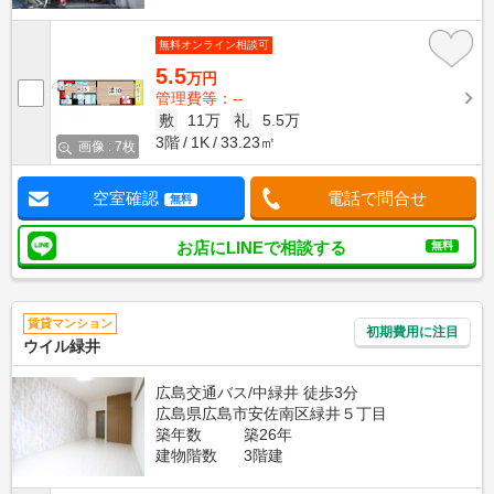
無料オンライン相談可
5.5
万円
管理費等：--
敷
11万
礼
5.5万
3階
1K
33.23㎡
画像 : 7枚
空室確認
電話で問合せ
無料
お店にLINEで相談する
無料
賃貸マンション
初期費用に注目
ウイル緑井
広島交通バス/中緑井 徒歩3分
広島県広島市安佐南区緑井５丁目
築年数
築26年
建物階数
3階建