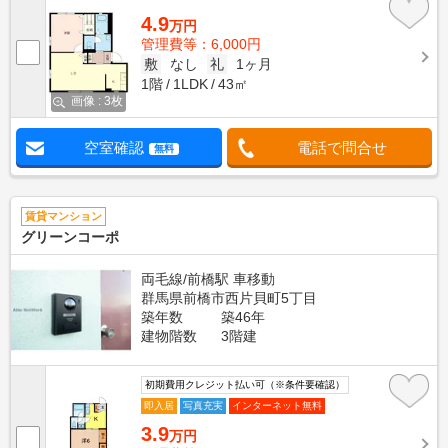
4.9
万円
管理費等：6,000円
敷
なし
礼
1ヶ月
1階
1LDK
43㎡
画像 : 3枚
空室確認
電話で問合せ
無料
賃貸マンション
グリーンコーポ
両毛線/前橋駅 車移動
群馬県前橋市西片貝町5丁目
築年数
築46年
建物階数
3階建
初期費用クレジット払い可（※条件要確認）
即入居
写真充実
インターネット無料
3.9
万円