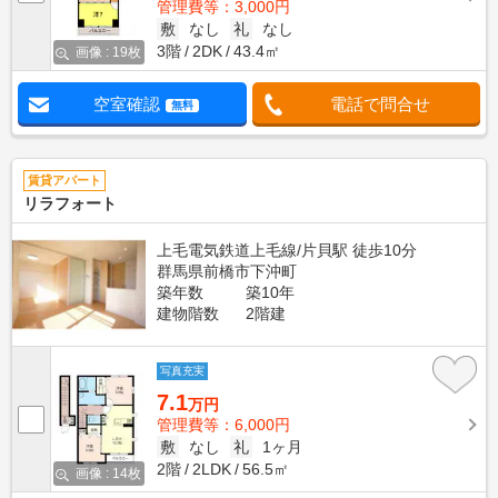
管理費等：3,000円
敷
なし
礼
なし
3階
2DK
43.4㎡
画像 : 19枚
空室確認
電話で問合せ
無料
賃貸アパート
リラフォート
上毛電気鉄道上毛線/片貝駅 徒歩10分
群馬県前橋市下沖町
築年数
築10年
建物階数
2階建
写真充実
7.1
万円
管理費等：6,000円
敷
なし
礼
1ヶ月
2階
2LDK
56.5㎡
画像 : 14枚