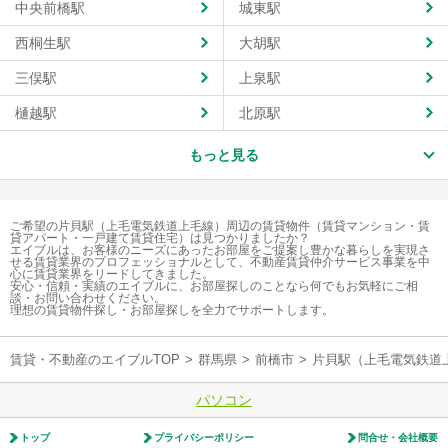
中央前橋駅
城東駅
西桐生駅
大胡駅
三俣駅
上泉駅
樋越駅
北原駅
もっと見る
ご希望の片貝駅（上毛電気鉄道上毛線）周辺の賃貸物件（賃貸マンション・賃
貸アパート・一戸建て賃貸住宅）は見つかりましたか？
エイブルは、お客様のニーズにあったお部屋をご提案し豊かな暮らしを実現さ
せる賃貸業界のプロフェッショナルとして、不動産賃貸仲介サービス事業を中
心に賃貸業界をリードしてきました。
安心・信頼・実績のエイブルに、お部屋探しのことなら何でもお気軽にご相
談・お問い合わせください。
理想の賃貸物件探し・お部屋探しを全力でサポートします。
賃貸・不動産のエイブルTOP
>
群馬県
>
前橋市
>
片貝駅（上毛電気鉄道
パソコン
トップ
プライバシーポリシー
問合せ・会社概要