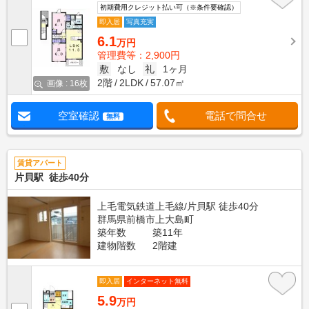
初期費用クレジット払い可（※条件要確認）
即入居
写真充実
6.1
万円
管理費等：2,900円
敷
なし
礼
1ヶ月
2階
2LDK
57.07㎡
画像 : 16枚
空室確認
電話で問合せ
無料
賃貸アパート
片貝駅 徒歩40分
上毛電気鉄道上毛線/片貝駅 徒歩40分
群馬県前橋市上大島町
築年数
築11年
建物階数
2階建
即入居
インターネット無料
5.9
万円