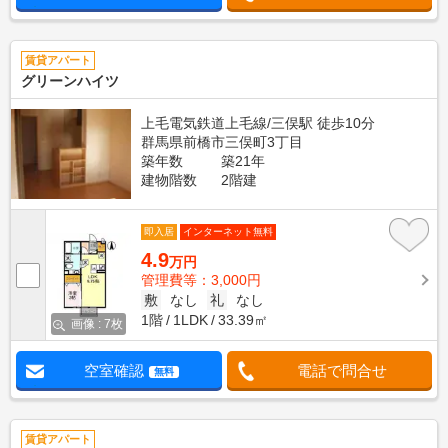
賃貸アパート
グリーンハイツ
上毛電気鉄道上毛線/三俣駅 徒歩10分
群馬県前橋市三俣町3丁目
築年数
築21年
建物階数
2階建
即入居
インターネット無料
4.9
万円
管理費等：3,000円
敷
なし
礼
なし
1階
1LDK
33.39㎡
画像 : 7枚
空室確認
電話で問合せ
無料
賃貸アパート