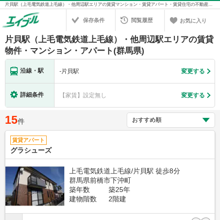
片貝駅（上毛電気鉄道上毛線）・他周辺駅エリアの賃貸マンション・賃貸アパート・賃貸住宅の不動産情報を検索！不動産賃貸の物件探しは、お部屋探しのエイブル
保存条件
閲覧履歴
お気に入り
片貝駅（上毛電気鉄道上毛線）・他周辺駅エリアの賃貸
物件・マンション・アパート(群馬県)
沿線・駅
-
片貝駅
変更する
詳細条件
【家賃】設定無し
変更する
15
件
賃貸アパート
グラシューズ
上毛電気鉄道上毛線/片貝駅 徒歩8分
群馬県前橋市下沖町
築年数
築25年
建物階数
2階建