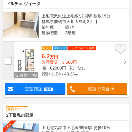
ドルチェ ヴィータ
上毛電気鉄道上毛線/片貝駅 徒歩19分
群馬県前橋市天川大島町2丁目
築年数
築7年
建物階数
2階建
即入居
写真充実
インターネット無料
6.2
万円
管理費等：3,500円
敷
62000円
礼
なし
2階
1LDK
43.36㎡
画像 : 18枚
空室確認
電話で問合せ
無料
賃貸アパート
2丁目私の部屋
NEW
上毛電気鉄道上毛線/城東駅 徒歩10分