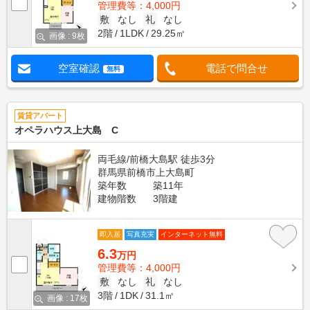
管理費等：4,000円
敷
なし
礼
なし
2階
1LDK
29.25㎡
画像 : 9枚
空室確認
電話で問合せ
無料
賃貸アパート
オペラハウス上大島 C
両毛線/前橋大島駅 徒歩3分
群馬県前橋市上大島町
築年数
築11年
建物階数
3階建
即入居
写真充実
インターネット無料
6.3
万円
管理費等：4,000円
敷
なし
礼
なし
3階
1DK
31.1㎡
画像 : 17枚