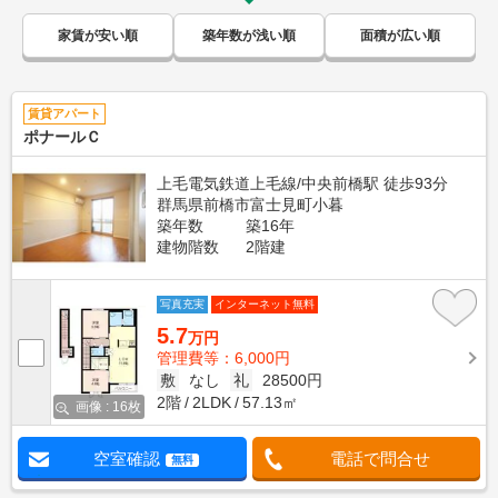
家賃が安い順
築年数が浅い順
面積が広い順
賃貸アパート
ポナールＣ
上毛電気鉄道上毛線/中央前橋駅 徒歩93分
群馬県前橋市富士見町小暮
築年数
築16年
建物階数
2階建
写真充実
インターネット無料
5.7
万円
管理費等：6,000円
敷
なし
礼
28500円
2階
2LDK
57.13㎡
画像 : 16枚
空室確認
電話で問合せ
無料