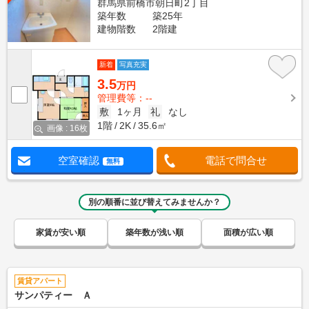
群馬県前橋市朝日町2丁目
築年数
築25年
建物階数
2階建
新着
写真充実
3.5
万円
管理費等：--
敷
1ヶ月
礼
なし
1階
2K
35.6㎡
画像 : 16枚
空室確認
電話で問合せ
無料
別の順番に並び替えてみませんか？
家賃が安い順
築年数が浅い順
面積が広い順
賃貸アパート
サンパティー Ａ