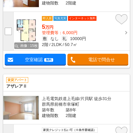
建物階数
2階建
即入居
写真充実
インターネット無料
5
万円
管理費等：6,000円
敷
なし
礼
10000円
2階
2LDK
50.7㎡
画像 : 15枚
空室確認
電話で問合せ
無料
賃貸アパート
アザレアⅡ
上毛電気鉄道上毛線/片貝駅 徒歩31分
群馬県前橋市幸塚町
築年数
築8年
建物階数
2階建
家賃クレジット払い可（※条件要確認）