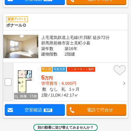
賃貸アパート
ポナールＤ
上毛電気鉄道上毛線/片貝駅 徒歩72分
群馬県前橋市富士見町小暮
築年数
築16年
建物階数
2階建
即入居
写真充実
インターネット無料
5
万円
管理費等：6,000円
敷
なし
礼
1ヶ月
1階
1LDK
42.17㎡
画像 : 15枚
空室確認
電話で問合せ
無料
別の順番に並び替えてみませんか？