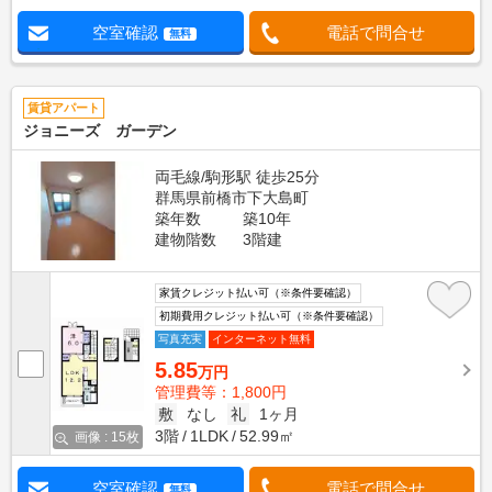
空室確認
電話で問合せ
無料
賃貸アパート
ジョニーズ ガーデン
両毛線/駒形駅 徒歩25分
群馬県前橋市下大島町
築年数
築10年
建物階数
3階建
家賃クレジット払い可（※条件要確認）
初期費用クレジット払い可（※条件要確認）
写真充実
インターネット無料
5.85
万円
管理費等：1,800円
敷
なし
礼
1ヶ月
3階
1LDK
52.99㎡
画像 : 15枚
空室確認
電話で問合せ
無料