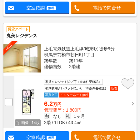
空室確認
電話で問合せ
無料
賃貸アパート
丸美レジデンス
NEW
上毛電気鉄道上毛線/城東駅 徒歩9分
群馬県前橋市朝日町1丁目
築年数
築11年
建物階数
2階建
家賃クレジット払い可（※条件要確認）
初期費用クレジット払い可（※条件要確認）
新着
写真充実
インターネット無料
6.2
万円
管理費等：1,800円
敷
なし
礼
1ヶ月
2階
1LDK
43.4㎡
画像 : 14枚
空室確認
電話で問合せ
無料