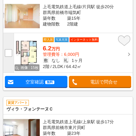
上毛電気鉄道上毛線/片貝駅 徒歩20分
群馬県前橋市端気町
築年数
築15年
建物階数
2階建
即入居
写真充実
インターネット無料
6.2
万円
管理費等：6,000円
敷
なし
礼
1ヶ月
2階
2LDK
64.42㎡
画像 : 15枚
空室確認
電話で問合せ
無料
賃貸アパート
ヴィラ・フォンテーヌＣ
上毛電気鉄道上毛線/上泉駅 徒歩17分
群馬県前橋市東片貝町
築年数
築23年