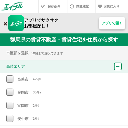
保存条件
閲覧履歴
お気に入り
アプリでサクサク
×
アプリで開く
お部屋探し！
群馬県の賃貸不動産・賃貸住宅を住所から探す
市区郡を選択
50個まで選択できます
高崎エリア
高崎市
（475件）
藤岡市
（35件）
富岡市
（2件）
安中市
（1件）