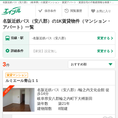
名阪近鉄バス（安八郡）（岐阜県）の賃貸マンション・賃貸アパート・賃貸住宅の不動産情報を検索！不動産賃貸の物件探しは、お部屋探しのエイブル
保存条件
閲覧履歴
お気に入り
名阪近鉄バス（安八郡）の1K賃貸物件（マンション・
アパート）一覧
沿線・駅
-
名阪近鉄バス（安八郡）
変更する
詳細条件
【家賃】設定無し
変更する
3
件
賃貸マンション
ルミエール青山１１
NEW
名阪近鉄バス（安八郡）/輪之内文化会館 徒
歩14分
岐阜県安八郡輪之内町下大榑新田
築年数
築21年
建物階数
8階建