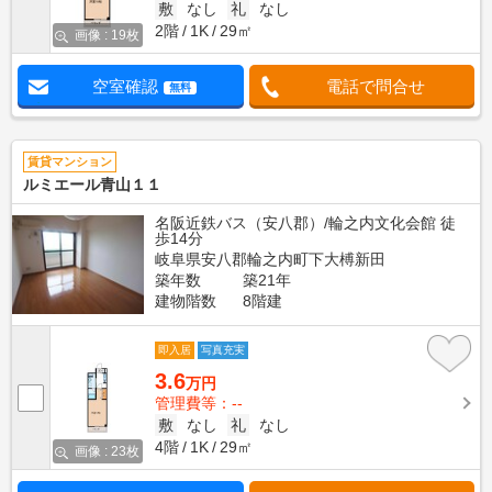
敷
なし
礼
なし
2階
1K
29㎡
画像 : 19枚
空室確認
電話で問合せ
無料
賃貸マンション
ルミエール青山１１
名阪近鉄バス（安八郡）/輪之内文化会館 徒
歩14分
岐阜県安八郡輪之内町下大榑新田
築年数
築21年
建物階数
8階建
即入居
写真充実
3.6
万円
管理費等：--
敷
なし
礼
なし
4階
1K
29㎡
画像 : 23枚