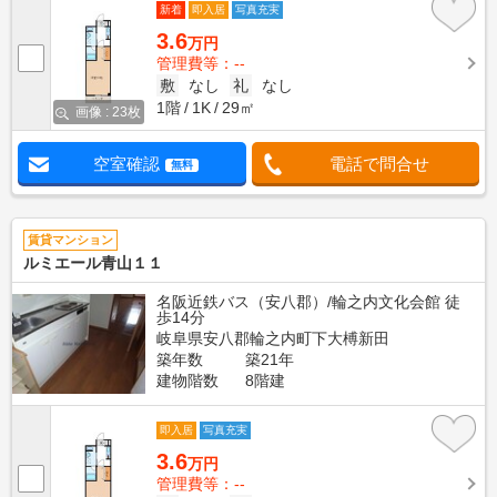
新着
即入居
写真充実
3.6
万円
管理費等：--
敷
なし
礼
なし
1階
1K
29㎡
画像 : 23枚
空室確認
電話で問合せ
無料
賃貸マンション
ルミエール青山１１
名阪近鉄バス（安八郡）/輪之内文化会館 徒
歩14分
岐阜県安八郡輪之内町下大榑新田
築年数
築21年
建物階数
8階建
即入居
写真充実
3.6
万円
管理費等：--