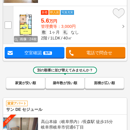
新着
即入居
写真充実
5.6
万円
管理費等：3,000円
敷
1ヶ月
礼
なし
2階
1LDK
40㎡
画像 : 24枚
空室確認
電話で問合せ
無料
別の順番に並び替えてみませんか？
家賃が安い順
築年数が浅い順
面積が広い順
賃貸アパート
サン DE セジュール
NEW
高山本線（岐阜県内）/長森駅 徒歩15分
岐阜県岐阜市切通6丁目