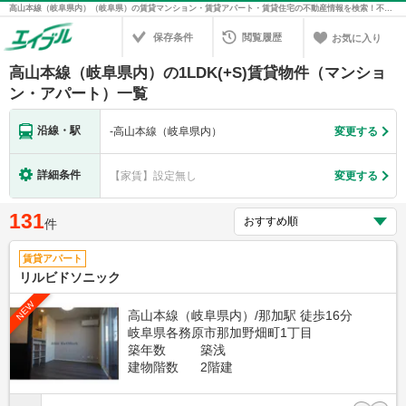
高山本線（岐阜県内）（岐阜県）の賃貸マンション・賃貸アパート・賃貸住宅の不動産情報を検索！不動産賃貸の物件探しは、お部屋探しのエイブル
保存条件
閲覧履歴
お気に入り
高山本線（岐阜県内）の1LDK(+S)賃貸物件（マンショ
ン・アパート）一覧
沿線・駅
-
高山本線（岐阜県内）
変更する
詳細条件
【家賃】設定無し
変更する
131
件
賃貸アパート
リルビドソニック
NEW
高山本線（岐阜県内）/那加駅 徒歩16分
岐阜県各務原市那加野畑町1丁目
築年数
築浅
建物階数
2階建