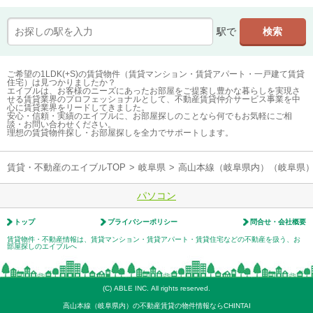
駅で
ご希望の1LDK(+S)の賃貸物件（賃貸マンション・賃貸アパート・一戸建て賃貸
住宅）は見つかりましたか？
エイブルは、お客様のニーズにあったお部屋をご提案し豊かな暮らしを実現さ
せる賃貸業界のプロフェッショナルとして、不動産賃貸仲介サービス事業を中
心に賃貸業界をリードしてきました。
安心・信頼・実績のエイブルに、お部屋探しのことなら何でもお気軽にご相
談・お問い合わせください。
理想の賃貸物件探し・お部屋探しを全力でサポートします。
賃貸・不動産のエイブルTOP
>
岐阜県
>
高山本線（岐阜県内）（岐阜県
パソコン
トップ
プライバシーポリシー
問合せ・会社概要
賃貸物件・不動産情報は、賃貸マンション・賃貸アパート・賃貸住宅などの不動産を扱う、お
部屋探しのエイブルへ
(C) ABLE INC. All rights reserved.
高山本線（岐阜県内）の不動産賃貸の物件情報ならCHINTAI