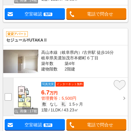
画像 : 24枚
空室確認
電話で問合せ
無料
賃貸アパート
セジュールYUTAKAⅡ
高山本線（岐阜県内）/古井駅 徒歩16分
岐阜県美濃加茂市本郷町６丁目
築年数
築4年
建物階数
2階建
写真充実
インターネット無料
6.7
万円
管理費等：5,500円
敷
なし
礼
1.5ヶ月
1階
1LDK
43.23㎡
画像 : 17枚
空室確認
電話で問合せ
無料