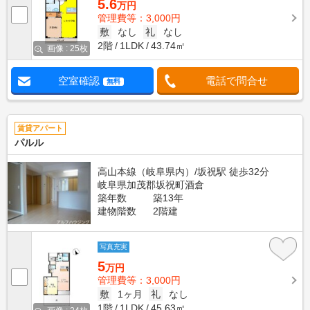
5.6
万円
管理費等：3,000円
敷
なし
礼
なし
2階
1LDK
43.74㎡
画像 : 25枚
空室確認
電話で問合せ
無料
賃貸アパート
パルル
高山本線（岐阜県内）/坂祝駅 徒歩32分
岐阜県加茂郡坂祝町酒倉
築年数
築13年
建物階数
2階建
写真充実
5
万円
管理費等：3,000円
敷
1ヶ月
礼
なし
1階
1LDK
45.63㎡