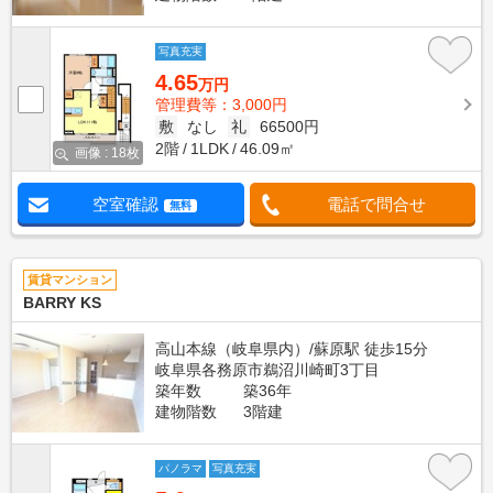
写真充実
4.65
万円
管理費等：3,000円
敷
なし
礼
66500円
2階
1LDK
46.09㎡
画像 : 18枚
空室確認
電話で問合せ
無料
賃貸マンション
BARRY KS
高山本線（岐阜県内）/蘇原駅 徒歩15分
岐阜県各務原市鵜沼川崎町3丁目
築年数
築36年
建物階数
3階建
パノラマ
写真充実