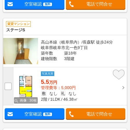
空室確認
電話で問合せ
無料
賃貸マンション
ステージS
高山本線（岐阜県内）/長森駅 徒歩24分
岐阜県岐阜市北一色9丁目
築年数
築18年
建物階数
3階建
写真充実
5.5
万円
管理費等：5,000円
敷
なし
礼
なし
2階
1LDK
46.38㎡
画像 : 30枚
空室確認
電話で問合せ
無料