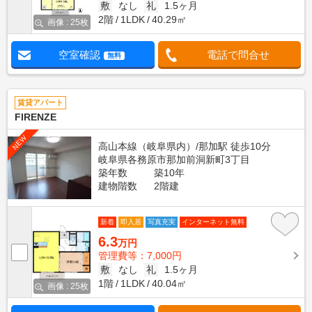
敷
なし
礼
1.5ヶ月
2階
1LDK
40.29㎡
画像 : 25枚
空室確認
電話で問合せ
無料
賃貸アパート
FIRENZE
NEW
高山本線（岐阜県内）/那加駅 徒歩10分
岐阜県各務原市那加前洞新町3丁目
築年数
築10年
建物階数
2階建
新着
即入居
写真充実
インターネット無料
6.3
万円
管理費等：7,000円
敷
なし
礼
1.5ヶ月
1階
1LDK
40.04㎡
画像 : 25枚