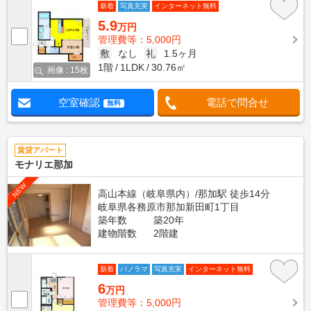
新着
写真充実
インターネット無料
5.9
万円
管理費等：5,000円
敷
なし
礼
1.5ヶ月
1階
1LDK
30.76㎡
画像 : 15枚
空室確認
電話で問合せ
無料
賃貸アパート
モナリエ那加
NEW
高山本線（岐阜県内）/那加駅 徒歩14分
岐阜県各務原市那加新田町1丁目
築年数
築20年
建物階数
2階建
新着
パノラマ
写真充実
インターネット無料
6
万円
管理費等：5,000円