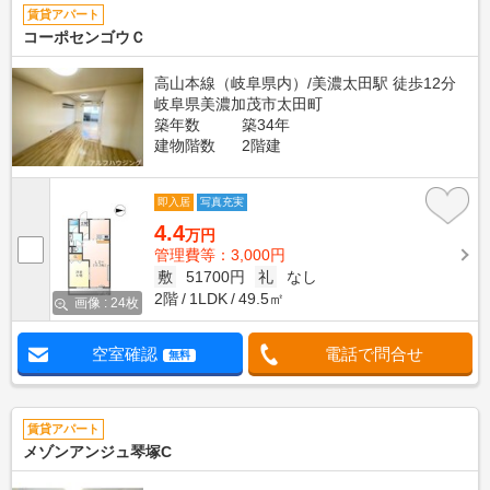
賃貸アパート
コーポセンゴウＣ
高山本線（岐阜県内）/美濃太田駅 徒歩12分
岐阜県美濃加茂市太田町
築年数
築34年
建物階数
2階建
即入居
写真充実
4.4
万円
管理費等：3,000円
敷
51700円
礼
なし
2階
1LDK
49.5㎡
画像 : 24枚
空室確認
電話で問合せ
無料
賃貸アパート
メゾンアンジュ琴塚C