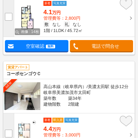
新着
写真充実
4.1
万円
管理費等：2,800円
敷
なし
礼
なし
1階
1LDK
45.72㎡
画像 : 14枚
空室確認
電話で問合せ
無料
賃貸アパート
コーポセンゴウＣ
NEW
高山本線（岐阜県内）/美濃太田駅 徒歩12分
岐阜県美濃加茂市太田町
築年数
築34年
建物階数
2階建
新着
即入居
写真充実
4.4
万円
管理費等：3,000円