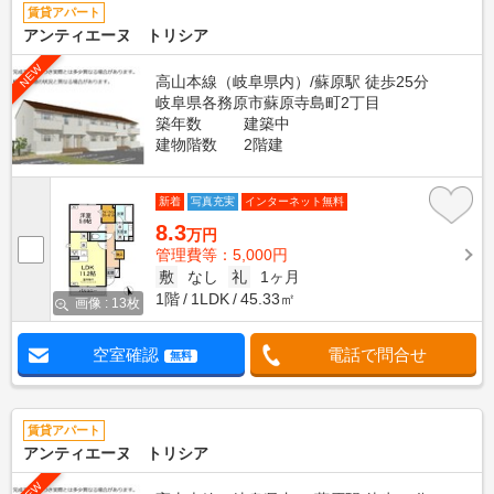
賃貸アパート
アンティエーヌ トリシア
NEW
高山本線（岐阜県内）/蘇原駅 徒歩25分
岐阜県各務原市蘇原寺島町2丁目
築年数
建築中
建物階数
2階建
新着
写真充実
インターネット無料
8.3
万円
管理費等：5,000円
敷
なし
礼
1ヶ月
1階
1LDK
45.33㎡
画像 : 13枚
空室確認
電話で問合せ
無料
賃貸アパート
アンティエーヌ トリシア
NEW