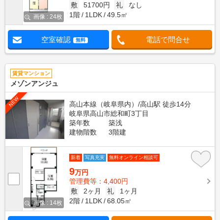
敷
51700円
礼
なし
1階
1LDK
49.5㎡
画像 : 24枚
空室確認
電話で問合せ
無料
賃貸マンション
メゾンアンジュ
NEW
高山本線（岐阜県内）/高山駅 徒歩14分
岐阜県高山市総和町3丁目
築年数
築浅
建物階数
3階建
新着
写真充実
無料オンライン相談可
9
万円
管理費等：4,400円
敷
2ヶ月
礼
1ヶ月
2階
1LDK
68.05㎡
画像 : 14枚