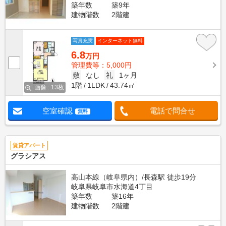
築年数
築9年
建物階数
2階建
写真充実
インターネット無料
6.8
万円
管理費等：5,000円
敷
なし
礼
1ヶ月
1階
1LDK
43.74㎡
画像 : 13枚
空室確認
電話で問合せ
無料
賃貸アパート
グラシアス
高山本線（岐阜県内）/長森駅 徒歩19分
岐阜県岐阜市水海道4丁目
築年数
築16年
建物階数
2階建