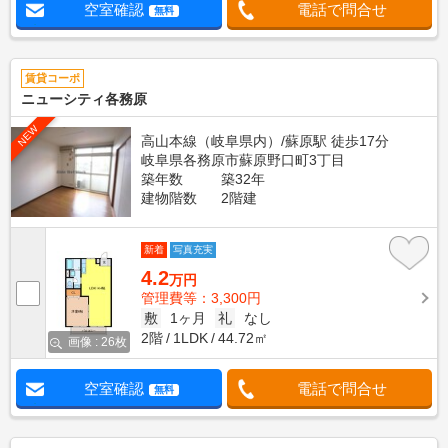
空室確認
電話で問合せ
無料
賃貸コーポ
ニューシティ各務原
NEW
高山本線（岐阜県内）/蘇原駅 徒歩17分
岐阜県各務原市蘇原野口町3丁目
築年数
築32年
建物階数
2階建
新着
写真充実
4.2
万円
管理費等：3,300円
敷
1ヶ月
礼
なし
2階
1LDK
44.72㎡
画像 : 26枚
空室確認
電話で問合せ
無料