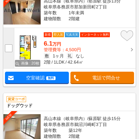
高山本線（岐阜県内）/那加駅 徒歩13分
岐阜県各務原市那加新田町2丁目
築年数
1年未満
建物階数
2階建
新着
即入居
写真充実
インターネット無料
6.1
万円
管理費等：4,500円
敷
1ヶ月
礼
なし
2階
1LDK
42.64㎡
画像 : 20枚
空室確認
電話で問合せ
無料
賃貸コーポ
ドッグウッド
NEW
高山本線（岐阜県内）/蘇原駅 徒歩15分
岐阜県各務原市鵜沼川崎町3丁目
築年数
築12年
建物階数
2階建