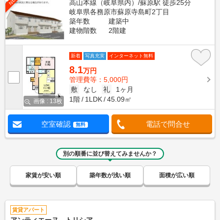
高山本線（岐阜県内）/蘇原駅 徒歩25分
岐阜県各務原市蘇原寺島町2丁目
築年数
建築中
建物階数
2階建
新着
写真充実
インターネット無料
8.1
万円
管理費等：5,000円
敷
なし
礼
1ヶ月
1階
1LDK
45.09㎡
画像 : 13枚
空室確認
電話で問合せ
無料
別の順番に並び替えてみませんか？
家賃が安い順
築年数が浅い順
面積が広い順
賃貸アパート