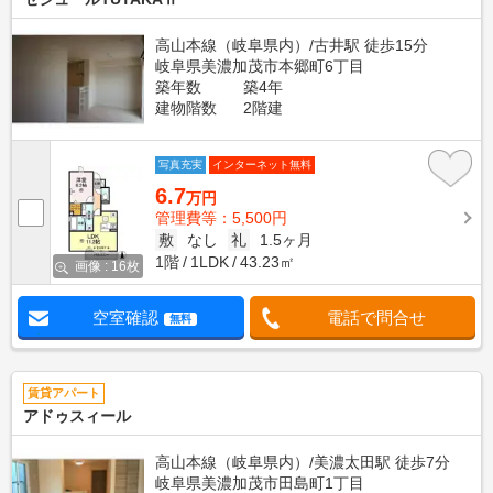
高山本線（岐阜県内）/古井駅 徒歩15分
岐阜県美濃加茂市本郷町6丁目
築年数
築4年
建物階数
2階建
写真充実
インターネット無料
6.7
万円
管理費等：5,500円
敷
なし
礼
1.5ヶ月
1階
1LDK
43.23㎡
画像 : 16枚
空室確認
電話で問合せ
無料
賃貸アパート
アドゥスィール
高山本線（岐阜県内）/美濃太田駅 徒歩7分
岐阜県美濃加茂市田島町1丁目