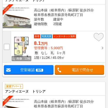
アンティエーヌ トリシア
NEW
高山本線（岐阜県内）/蘇原駅 徒歩25分
岐阜県各務原市蘇原寺島町2丁目
築年数
建築中
建物階数
2階建
新着
写真充実
インターネット無料
8.1
万円
管理費等：5,000円
敷
なし
礼
1ヶ月
1階
1LDK
45.09㎡
画像 : 13枚
空室確認
電話で問合せ
無料
賃貸アパート
アンティエーヌ トリシア
NEW
高山本線（岐阜県内）/蘇原駅 徒歩25分
岐阜県各務原市蘇原寺島町2丁目