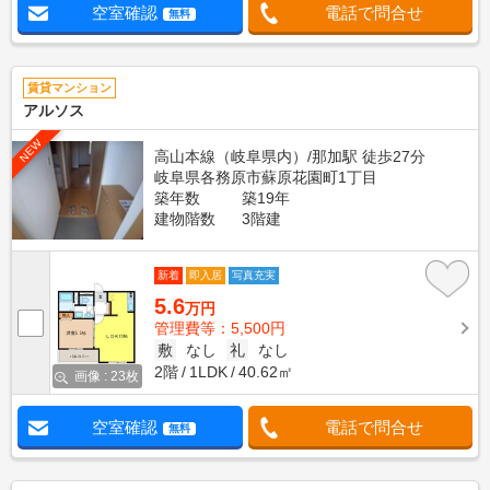
空室確認
電話で問合せ
無料
賃貸マンション
アルソス
NEW
高山本線（岐阜県内）/那加駅 徒歩27分
岐阜県各務原市蘇原花園町1丁目
築年数
築19年
建物階数
3階建
新着
即入居
写真充実
5.6
万円
管理費等：5,500円
敷
なし
礼
なし
2階
1LDK
40.62㎡
画像 : 23枚
空室確認
電話で問合せ
無料