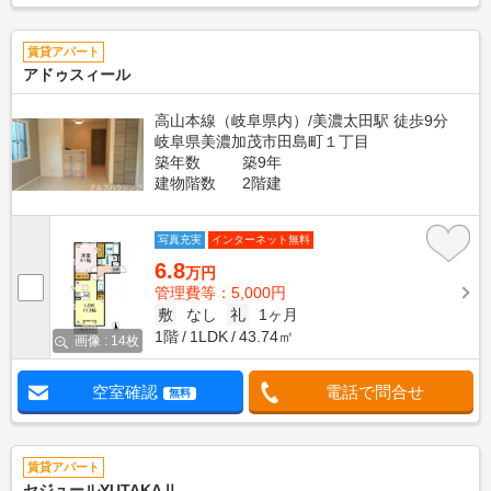
賃貸アパート
アドゥスィール
高山本線（岐阜県内）/美濃太田駅 徒歩9分
岐阜県美濃加茂市田島町１丁目
築年数
築9年
建物階数
2階建
写真充実
インターネット無料
6.8
万円
管理費等：5,000円
敷
なし
礼
1ヶ月
1階
1LDK
43.74㎡
画像 : 14枚
空室確認
電話で問合せ
無料
賃貸アパート
セジュールYUTAKAⅡ