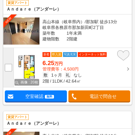
賃貸アパート
Ａｎｄａｒｅ（アンダーレ）
NEW
高山本線（岐阜県内）/那加駅 徒歩13分
岐阜県各務原市那加新田町2丁目
築年数
1年未満
建物階数
2階建
新着
即入居
写真充実
インターネット無料
6.25
万円
管理費等：4,500円
敷
1ヶ月
礼
なし
2階
1LDK
42.64㎡
画像 : 20枚
空室確認
電話で問合せ
無料
賃貸アパート
Ａｎｄａｒｅ（アンダーレ）
NEW