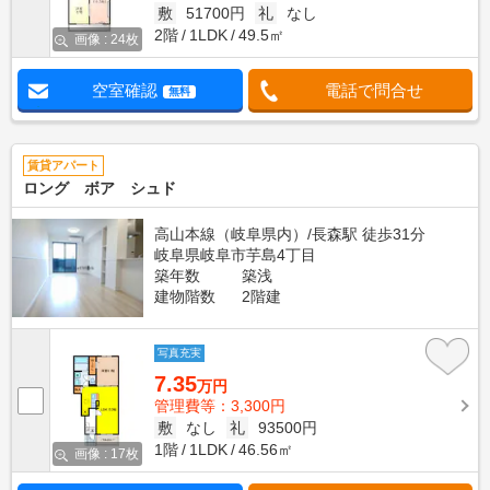
敷
51700円
礼
なし
2階
1LDK
49.5㎡
画像 : 24枚
空室確認
電話で問合せ
無料
賃貸アパート
ロング ボア シュド
高山本線（岐阜県内）/長森駅 徒歩31分
岐阜県岐阜市芋島4丁目
築年数
築浅
建物階数
2階建
写真充実
7.35
万円
管理費等：3,300円
敷
なし
礼
93500円
1階
1LDK
46.56㎡
画像 : 17枚