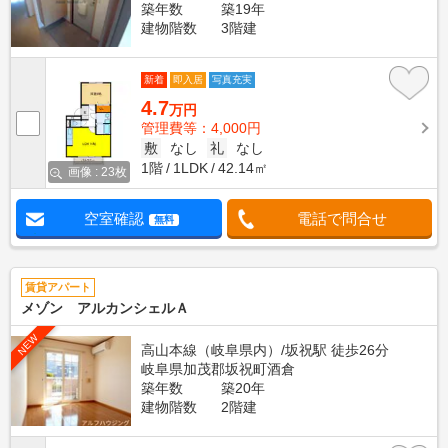
築年数
築19年
建物階数
3階建
新着
即入居
写真充実
4.7
万円
管理費等：4,000円
敷
なし
礼
なし
1階
1LDK
42.14㎡
画像 : 23枚
空室確認
電話で問合せ
無料
賃貸アパート
メゾン アルカンシェルＡ
NEW
高山本線（岐阜県内）/坂祝駅 徒歩26分
岐阜県加茂郡坂祝町酒倉
築年数
築20年
建物階数
2階建