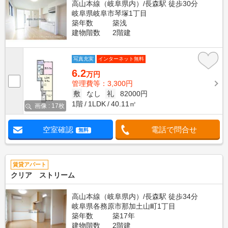
高山本線（岐阜県内）/長森駅 徒歩30分
岐阜県岐阜市琴塚1丁目
築年数
築浅
建物階数
2階建
写真充実
インターネット無料
6.2
万円
管理費等：3,300円
敷
なし
礼
82000円
1階
1LDK
40.11㎡
画像 : 17枚
空室確認
電話で問合せ
無料
賃貸アパート
クリア ストリーム
高山本線（岐阜県内）/長森駅 徒歩34分
岐阜県各務原市那加土山町1丁目
築年数
築17年
建物階数
2階建