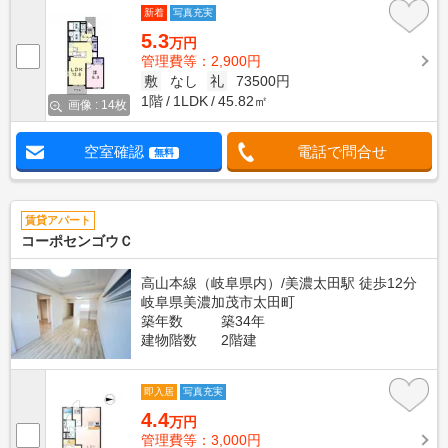
新着
写真充実
5.3
万円
管理費等：2,900円
敷
なし
礼
73500円
1階
1LDK
45.82㎡
画像 : 14枚
空室確認
電話で問合せ
無料
賃貸アパート
コーポセンゴウＣ
高山本線（岐阜県内）/美濃太田駅 徒歩12分
岐阜県美濃加茂市太田町
築年数
築34年
建物階数
2階建
即入居
写真充実
4.4
万円
管理費等：3,000円