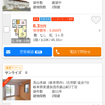
築年数
建築中
建物階数
2階建
新着
写真充実
インターネット無料
8.3
万円
管理費等：5,000円
敷
なし
礼
1ヶ月
1階
1LDK
45.33㎡
画像 : 13枚
空室確認
電話で問合せ
無料
賃貸アパート
サンライズ Ⅱ
NEW
高山本線（岐阜県内）/古井駅 徒歩7分
岐阜県美濃加茂市森山町2丁目
築年数
築11年
建物階数
2階建